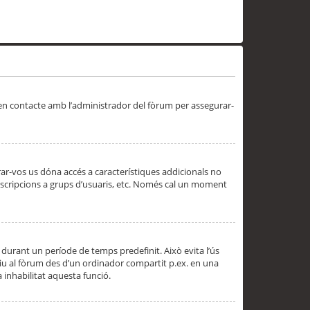
 en contacte amb l’administrador del fòrum per assegurar-
trar-vos us dóna accés a característiques addicionals no
subscripcions a grups d’usuaris, etc. Només cal un moment
 durant un període de temps predefinit. Això evita l’ús
cediu al fòrum des d’un ordinador compartit p.ex. en una
a inhabilitat aquesta funció.