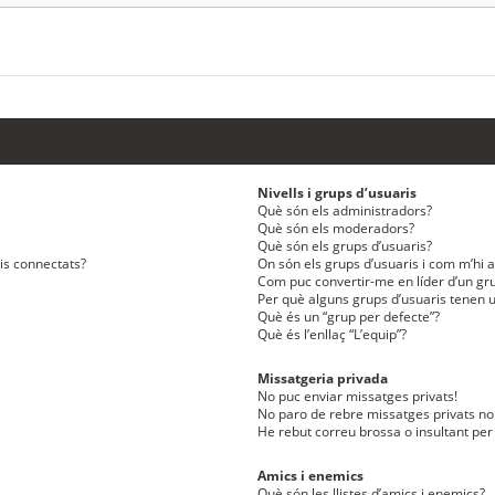
Nivells i grups d’usuaris
Què són els administradors?
Què són els moderadors?
Què són els grups d’usuaris?
ris connectats?
On són els grups d’usuaris i com m’hi af
Com puc convertir-me en líder d’un gru
Per què alguns grups d’usuaris tenen u
Què és un “grup per defecte”?
Què és l’enllaç “L’equip”?
Missatgeria privada
No puc enviar missatges privats!
No paro de rebre missatges privats no 
He rebut correu brossa o insultant per
Amics i enemics
Què són les llistes d’amics i enemics?