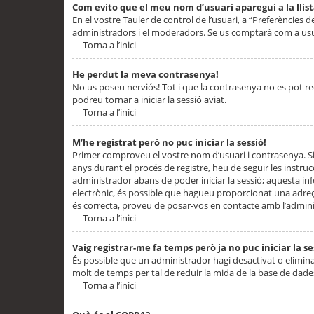
Com evito que el meu nom d’usuari aparegui a la llis
En el vostre Tauler de control de l’usuari, a “Preferències d
administradors i el moderadors. Se us comptarà com a usu
Torna a l’inici
He perdut la meva contrasenya!
No us poseu nerviós! Tot i que la contrasenya no es pot recup
podreu tornar a iniciar la sessió aviat.
Torna a l’inici
M’he registrat però no puc iniciar la sessió!
Primer comproveu el vostre nom d’usuari i contrasenya. Si
anys durant el procés de registre, heu de seguir les instru
administrador abans de poder iniciar la sessió; aquesta inf
electrònic, és possible que hagueu proporcionat una adreça
és correcta, proveu de posar-vos en contacte amb l’admini
Torna a l’inici
Vaig registrar-me fa temps però ja no puc iniciar la se
És possible que un administrador hagi desactivat o elimin
molt de temps per tal de reduir la mida de la base de dades
Torna a l’inici