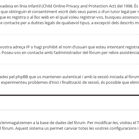
adesa en línia infantil (Child Online Privacy and Protection Act) del 1998. És 
e obtinguin el consentiment escrit dels seus pares o d’un tutor legal per r
 que es registra o al lloc web en el qual voleu registrar-vos, busqueu asse
 contacte per a dubtes legals de qualsevol tipus, a excepció dels descrits mé
vostra adreça IP o hagi prohibit el nom d’usuari que esteu intentant registra
ta. Poseu-vos en contacte amb l’administrador del fòrum per rebre assistència
 creades pel phpBB que us mantenen autenticat i amb la sessió iniciada al fò
Si experimenteu problemes d’inici i finalització de sessió, és possible que elim
 s’emmagatzemen a la base de dades del fòrum. Per modificar-les, visiteu el Ta
l fòrum. Aquest sistema us permet canviar totes les vostres configuracions i