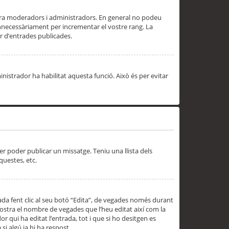
 ara moderadors i administradors. En general no podeu
innecessàriament per incrementar el vostre rang. La
 d’entrades publicades.
inistrador ha habilitat aquesta funció. Això és per evitar
er poder publicar un missatge. Teniu una llista dels
questes, etc.
da fent clic al seu botó “Edita”, de vegades només durant
 mostra el nombre de vegades que l’heu editat així com la
 qui ha editat l’entrada, tot i que si ho desitgen es
i algú ja hi ha respost.