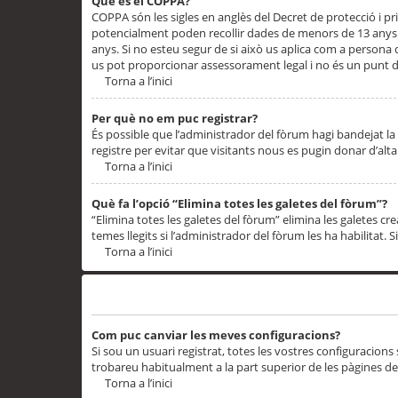
Què és el COPPA?
COPPA són les sigles en anglès del Decret de protecció i priv
potencialment poden recollir dades de menors de 13 anys qu
anys. Si no esteu segur de si això us aplica com a persona
us pot proporcionar assessorament legal i no és un punt de
Torna a l’inici
Per què no em puc registrar?
És possible que l’administrador del fòrum hagi bandejat la 
registre per evitar que visitants nous es pugin donar d’al
Torna a l’inici
Què fa l’opció “Elimina totes les galetes del fòrum”?
“Elimina totes les galetes del fòrum” elimina les galetes
temes llegits si l’administrador del fòrum les ha habilitat. 
Torna a l’inici
Preferències i configuracions de l’usuari
Com puc canviar les meves configuracions?
Si sou un usuari registrat, totes les vostres configuracions
trobareu habitualment a la part superior de les pàgines de
Torna a l’inici