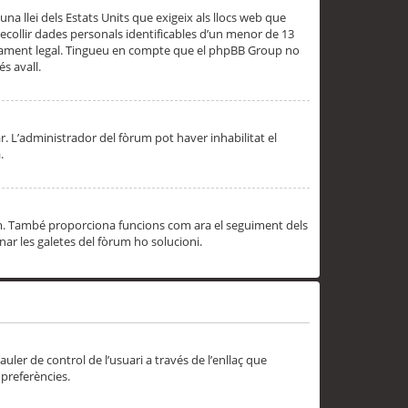
una llei dels Estats Units que exigeix als llocs web que
ecollir dades personals identificables d’un menor de 13
ssorament legal. Tingueu en compte que el phpBB Group no
s avall.
r. L’administrador del fòrum pot haver inhabilitat el
.
rum. També proporciona funcions com ara el seguiment dels
inar les galetes del fòrum ho solucioni.
uler de control de l’usuari a través de l’enllaç que
 preferències.