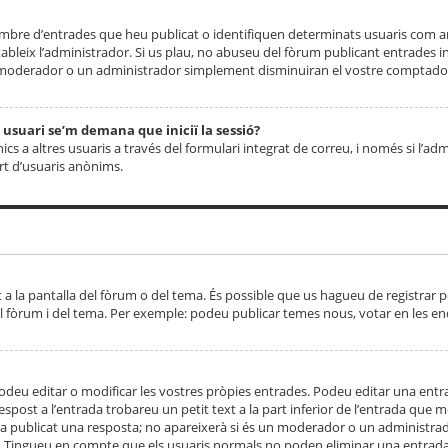
 nombre d’entrades que heu publicat o identifiquen determinats usuaris com
tableix l’administrador. Si us plau, no abuseu del fòrum publicant entrades 
moderador o un administrador simplement disminuiran el vostre comptador
n usuari se’m demana que iniciï la sessió?
s a altres usuaris a través del formulari integrat de correu, i només si l’adm
art d’usuaris anònims.
t a la pantalla del fòrum o del tema. És possible que us hagueu de registrar p
el fòrum i del tema. Per exemple: podeu publicar temes nous, votar en les en
eu editar o modificar les vostres pròpies entrades. Podeu editar una entra
respost a l’entrada trobareu un petit text a la part inferior de l’entrada que
 ha publicat una resposta; no apareixerà si és un moderador o un administrador
. Tingueu en compte que els usuaris normals no poden eliminar una entrada s