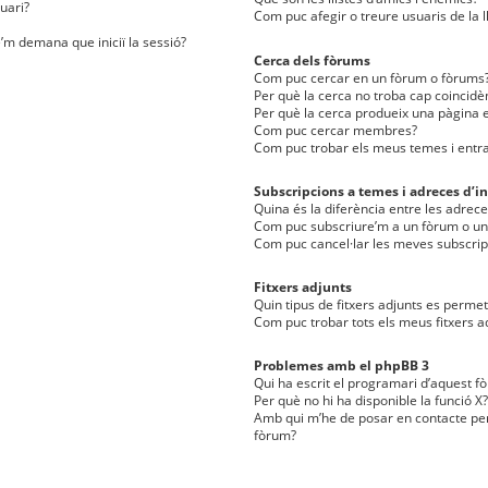
uari?
Com puc afegir o treure usuaris de la l
e’m demana que iniciï la sessió?
Cerca dels fòrums
Com puc cercar en un fòrum o fòrums
Per què la cerca no troba cap coincidè
Per què la cerca produeix una pàgina e
Com puc cercar membres?
Com puc trobar els meus temes i entr
Subscripcions a temes i adreces d’in
Quina és la diferència entre les adreces
Com puc subscriure’m a un fòrum o u
Com puc cancel·lar les meves subscrip
Fitxers adjunts
Quin tipus de fitxers adjunts es perm
Com puc trobar tots els meus fitxers a
Problemes amb el phpBB 3
Qui ha escrit el programari d’aquest f
Per què no hi ha disponible la funció X?
Amb qui m’he de posar en contacte per
fòrum?