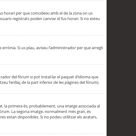
 fus horari per que coincideixi amb el de la zona on us
aris registrats poden canviar el fus horari. Si no esteu
s errònia. Si us plau, aviseu l’administrador per que arregli
rador del fòrum si pot instal·lar el paquet d’idioma que
u l’enllaç de la part inferior de les pàgines del fòrum).
t, la primera és, probablement, una imatge associada al
l fòrum. La segona imatge, normalment més gran, és
es estan disponibles. Si no podeu utilitzar els avatars,