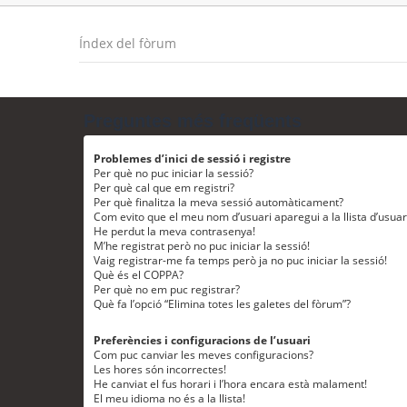
Índex del fòrum
Preguntes més freqüents
Problemes d’inici de sessió i registre
Per què no puc iniciar la sessió?
Per què cal que em registri?
Per què finalitza la meva sessió automàticament?
Com evito que el meu nom d’usuari aparegui a la llista d’usua
He perdut la meva contrasenya!
M’he registrat però no puc iniciar la sessió!
Vaig registrar-me fa temps però ja no puc iniciar la sessió!
Què és el COPPA?
Per què no em puc registrar?
Què fa l’opció “Elimina totes les galetes del fòrum”?
Preferències i configuracions de l’usuari
Com puc canviar les meves configuracions?
Les hores són incorrectes!
He canviat el fus horari i l’hora encara està malament!
El meu idioma no és a la llista!