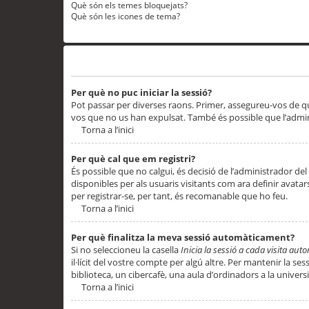
Què són els temes bloquejats?
Què són les icones de tema?
Problemes d’inici de sessió i registre
Per què no puc iniciar la sessió?
Pot passar per diverses raons. Primer, assegureu-vos de q
vos que no us han expulsat. També és possible que l’admini
Torna a l’inici
Per què cal que em registri?
És possible que no calgui, és decisió de l’administrador del
disponibles per als usuaris visitants com ara definir avata
per registrar-se, per tant, és recomanable que ho feu.
Torna a l’inici
Per què finalitza la meva sessió automàticament?
Si no seleccioneu la casella
Inicia la sessió a cada visita au
il·lícit del vostre compte per algú altre. Per mantenir la s
biblioteca, un cibercafè, una aula d’ordinadors a la universi
Torna a l’inici