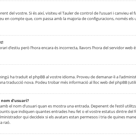
nt del vostre. Si és així, visiteu el Tauler de control de l’usuari i canvieu el
ueu en compte que, com passa amb la majoria de configuracions, només els usu
t!
orari d’estiu però l’hora encara és incorrecta, llavors l’hora del servidor web é
 ningú ha traduït el phpBB al vostre idioma. Proveu de demanar-li a l’administ
na traducció nova. Podeu trobar més informació al lloc web del phpBB (utilitze
 nom d’usuari?
mb el nom d’usuari quan es mostra una entrada. Depenent de l’estil utilitza
 punts que indiquen quantes entrades heu fet o el vostre estatus dintre de
dministrador qui decideix si els avatars estan permesos i tria de quines maner
a raó.