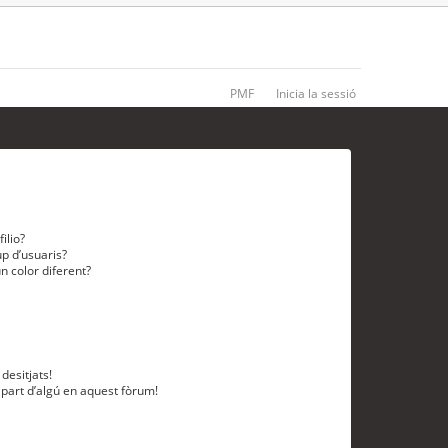
PMF
Inicia la sessió
ilio?
p d’usuaris?
n color diferent?
desitjats!
 part d’algú en aquest fòrum!