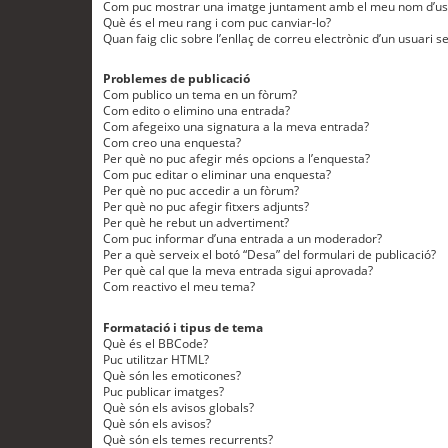
Com puc mostrar una imatge juntament amb el meu nom d’us
Què és el meu rang i com puc canviar-lo?
Quan faig clic sobre l’enllaç de correu electrònic d’un usuari s
Problemes de publicació
Com publico un tema en un fòrum?
Com edito o elimino una entrada?
Com afegeixo una signatura a la meva entrada?
Com creo una enquesta?
Per què no puc afegir més opcions a l’enquesta?
Com puc editar o eliminar una enquesta?
Per què no puc accedir a un fòrum?
Per què no puc afegir fitxers adjunts?
Per què he rebut un advertiment?
Com puc informar d’una entrada a un moderador?
Per a què serveix el botó “Desa” del formulari de publicació?
Per què cal que la meva entrada sigui aprovada?
Com reactivo el meu tema?
Formatació i tipus de tema
Què és el BBCode?
Puc utilitzar HTML?
Què són les emoticones?
Puc publicar imatges?
Què són els avisos globals?
Què són els avisos?
Què són els temes recurrents?