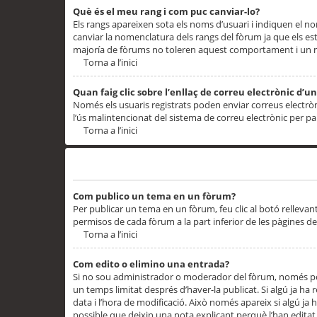
Què és el meu rang i com puc canviar-lo?
Els rangs apareixen sota els noms d’usuari i indiquen el
canviar la nomenclatura dels rangs del fòrum ja que els es
majoría de fòrums no toleren aquest comportament i un 
Torna a l’inici
Quan faig clic sobre l’enllaç de correu electrònic d’u
Només els usuaris registrats poden enviar correus electrònic
l’ús malintencionat del sistema de correu electrònic per p
Torna a l’inici
Problemes de publicació
Com publico un tema en un fòrum?
Per publicar un tema en un fòrum, feu clic al botó rellevan
permisos de cada fòrum a la part inferior de les pàgines d
Torna a l’inici
Com edito o elimino una entrada?
Si no sou administrador o moderador del fòrum, només pod
un temps limitat després d’haver-la publicat. Si algú ja ha 
data i l’hora de modificació. Això només apareix si algú ja
possible que deixin una nota explicant perquè l’han editat