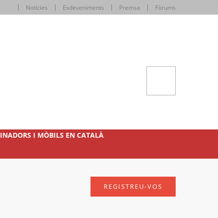
Notícies
Esdeveniments
Premsa
Fòrums
INADORS I MÒBILS EN CATALÀ
REGISTREU-VOS