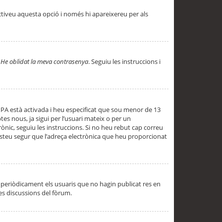
ctiveu aquesta opció i només hi apareixereu per als
a
He oblidat la meva contrasenya
. Seguiu les instruccions i
PPA està activada i heu especificat que sou menor de 13
es nous, ja sigui per l’usuari mateix o per un
ònic, seguiu les instruccions. Si no heu rebut cap correu
 esteu segur que l’adreça electrònica que heu proporcionat
periòdicament els usuaris que no hagin publicat res en
es discussions del fòrum.