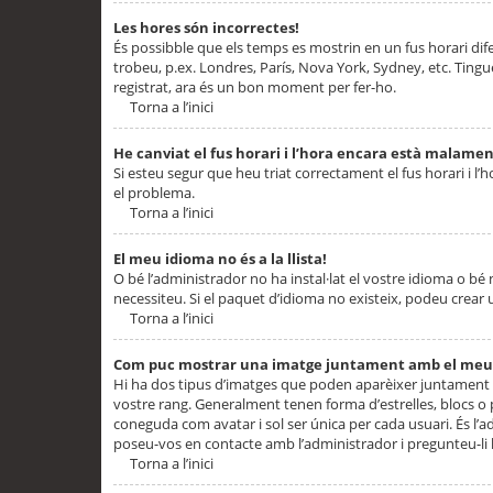
Les hores són incorrectes!
És possibble que els temps es mostrin en un fus horari difere
trobeu, p.ex. Londres, París, Nova York, Sydney, etc. Ting
registrat, ara és un bon moment per fer-ho.
Torna a l’inici
He canviat el fus horari i l’hora encara està malamen
Si esteu segur que heu triat correctament el fus horari i l’h
el problema.
Torna a l’inici
El meu idioma no és a la llista!
O bé l’administrador no ha instal·lat el vostre idioma o bé
necessiteu. Si el paquet d’idioma no existeix, podeu crear u
Torna a l’inici
Com puc mostrar una imatge juntament amb el meu
Hi ha dos tipus d’imatges que poden aparèixer juntament a
vostre rang. Generalment tenen forma d’estrelles, blocs o
coneguda com avatar i sol ser única per cada usuari. És l’a
poseu-vos en contacte amb l’administrador i pregunteu-li l
Torna a l’inici