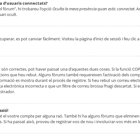
ta d’usuaris connectats?
el fòrum”, hi trobareu l’opció
Oculta la meva presència quan estic connectat
. A
ari ocult.
erar, es pot canviar fàcilment. Visiteu la pàgina d’inici de sessió i feu clic 
 són correctes, pot haver passat una d’aquestes dues coses. Si la funció CO
ccions que heu rebut. Alguns fòrums també requereixen l’activació dels compt
ormació es mostra durant el procés de registre. Si heu rebut un correu electr
 electrònica incorrecta o que un filtre de correu brossa l’hagi descartat. Si
strador.
ssió!
at el vostre compte per alguna raó. També hi ha alguns fòrums que eliminen 
. Si ha passat això, proveu de registrar-vos de nou i involucrar-vos més en l