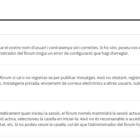
ue el vostre nom d’usuari i contrasenya són correctes. Si ho són, poseu-vos
strador del fòrum tingui un error de configuració que hagi d’arreglar.
 fòrum si cal o no registrar-se per publicar missatges. Això no obstant, regis
rs, missatgeria privada, enviament de correus electrònics a altres usuaris, 
tomàticament
quan inicieu la sessió, el fòrum només mantindrà la sessió activa
essió activa, seleccioneu la casella en iniciar-la. Això no és recomanable si ac
tat, etc. Si no podeu veure la casella, vol dir que l’administrador del fòrum h