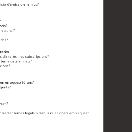
lista d’amics o enemics?
?
ncia?
n blanc!?
ades?
terès
 d’interès i les subscripcions?
n tema determinats?
cions?
eten en aquest fòrum?
djunts?
òrum?
 tractar temes legals o d’abús relacionats amb aquest