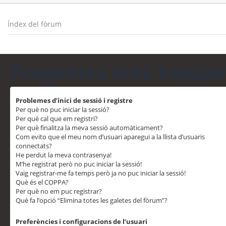
Índex del fòrum
Preguntes més freqüe
Problemes d’inici de sessió i registre
Per què no puc iniciar la sessió?
Per què cal que em registri?
Per què finalitza la meva sessió automàticament?
Com evito que el meu nom d’usuari aparegui a la llista d’usuaris
connectats?
He perdut la meva contrasenya!
M’he registrat però no puc iniciar la sessió!
Vaig registrar-me fa temps però ja no puc iniciar la sessió!
Què és el COPPA?
Per què no em puc registrar?
Què fa l’opció “Elimina totes les galetes del fòrum”?
Preferències i configuracions de l’usuari