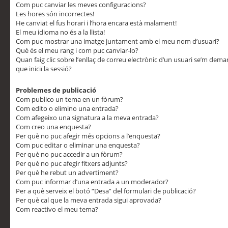
Com puc canviar les meves configuracions?
Les hores són incorrectes!
He canviat el fus horari i l’hora encara està malament!
El meu idioma no és a la llista!
Com puc mostrar una imatge juntament amb el meu nom d’usuari?
Què és el meu rang i com puc canviar-lo?
Quan faig clic sobre l’enllaç de correu electrònic d’un usuari se’m dem
que iniciï la sessió?
Problemes de publicació
Com publico un tema en un fòrum?
Com edito o elimino una entrada?
Com afegeixo una signatura a la meva entrada?
Com creo una enquesta?
Per què no puc afegir més opcions a l’enquesta?
Com puc editar o eliminar una enquesta?
Per què no puc accedir a un fòrum?
Per què no puc afegir fitxers adjunts?
Per què he rebut un advertiment?
Com puc informar d’una entrada a un moderador?
Per a què serveix el botó “Desa” del formulari de publicació?
Per què cal que la meva entrada sigui aprovada?
Com reactivo el meu tema?