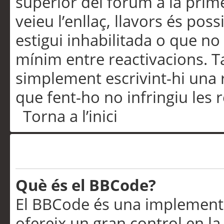
superior del fòrum a la prime
veieu l’enllaç, llavors és pos
estigui inhabilitada o que no
mínim entre reactivacions. T
simplement escrivint-hi una 
que fent-ho no infringiu les 
Torna a l’inici
Formatació i tipus de te
Què és el BBCode?
El BBCode és una implementa
ofereix un gran control en l