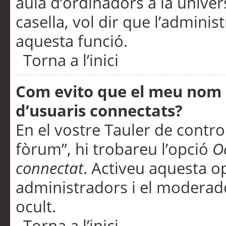
aula d’ordinadors a la univers
casella, vol dir que l’adminis
aquesta funció.
Torna a l’inici
Com evito que el meu nom d’
d’usuaris connectats?
En el vostre Tauler de control
fòrum”, hi trobareu l’opció
O
connectat
. Activeu aquesta o
administradors i el moderad
ocult.
Torna a l’inici