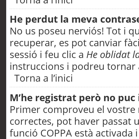
He perdut la meva contras
No us poseu nerviós! Tot i q
recuperar, es pot canviar fàci
sessió i feu clic a
He oblidat 
instruccions i podreu tornar a
Torna a l’inici
M’he registrat però no puc i
Primer comproveu el vostre n
correctes, pot haver passat u
funció COPPA està activada 