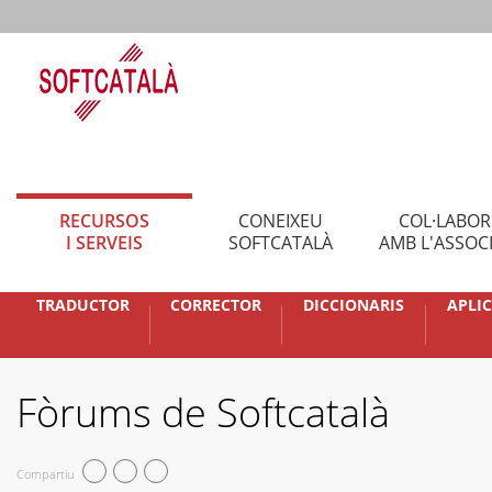
RECURSOS
CONEIXEU
COL·LABO
I SERVEIS
SOFTCATALÀ
AMB L'ASSOC
TRADUCTOR
CORRECTOR
DICCIONARIS
APLI
Fòrums de Softcatalà
Compartiu