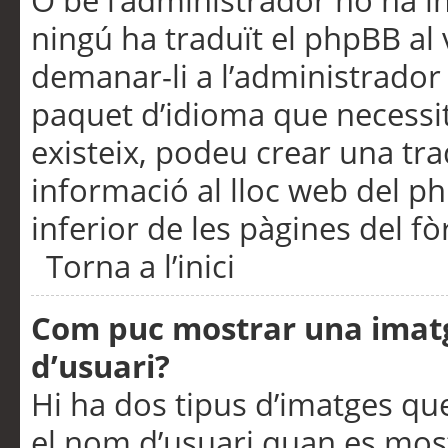
O bé l’administrador no ha in
ningú ha traduït el phpBB al
demanar-li a l’administrador d
paquet d’idioma que necessit
existeix, podeu crear una t
informació al lloc web del php
inferior de les pàgines del f
Torna a l’inici
Com puc mostrar una imat
d’usuari?
Hi ha dos tipus d’imatges q
el nom d’usuari quan es mos