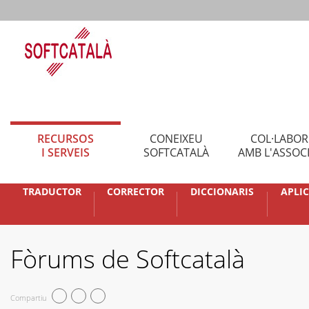
RECURSOS
CONEIXEU
COL·LABO
I SERVEIS
SOFTCATALÀ
AMB L'ASSOC
TRADUCTOR
CORRECTOR
DICCIONARIS
APLI
Fòrums de Softcatalà
Compartiu