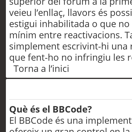
superior del fòrum a la prime
veieu l’enllaç, llavors és pos
estigui inhabilitada o que no
mínim entre reactivacions. T
simplement escrivint-hi una 
que fent-ho no infringiu les 
Torna a l’inici
Formatació i tipus de te
Què és el BBCode?
El BBCode és una implementa
ofereix un gran control en l