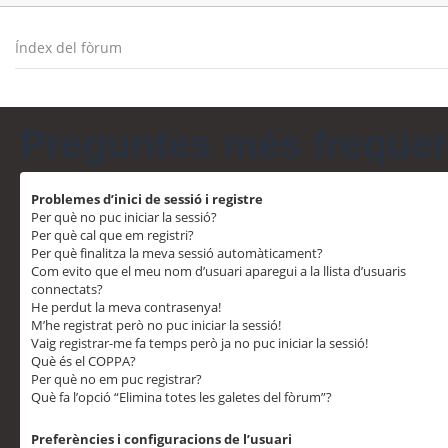
Índex del fòrum
Preguntes més freqüe
Problemes d’inici de sessió i registre
Per què no puc iniciar la sessió?
Per què cal que em registri?
Per què finalitza la meva sessió automàticament?
Com evito que el meu nom d’usuari aparegui a la llista d’usuaris
connectats?
He perdut la meva contrasenya!
M’he registrat però no puc iniciar la sessió!
Vaig registrar-me fa temps però ja no puc iniciar la sessió!
Què és el COPPA?
Per què no em puc registrar?
Què fa l’opció “Elimina totes les galetes del fòrum”?
Preferències i configuracions de l’usuari