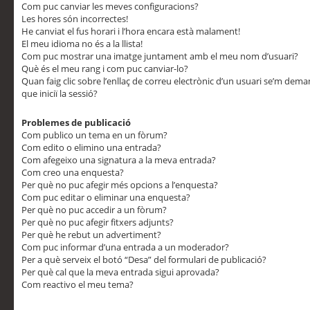
Com puc canviar les meves configuracions?
Les hores són incorrectes!
He canviat el fus horari i l’hora encara està malament!
El meu idioma no és a la llista!
Com puc mostrar una imatge juntament amb el meu nom d’usuari?
Què és el meu rang i com puc canviar-lo?
Quan faig clic sobre l’enllaç de correu electrònic d’un usuari se’m dem
que iniciï la sessió?
Problemes de publicació
Com publico un tema en un fòrum?
Com edito o elimino una entrada?
Com afegeixo una signatura a la meva entrada?
Com creo una enquesta?
Per què no puc afegir més opcions a l’enquesta?
Com puc editar o eliminar una enquesta?
Per què no puc accedir a un fòrum?
Per què no puc afegir fitxers adjunts?
Per què he rebut un advertiment?
Com puc informar d’una entrada a un moderador?
Per a què serveix el botó “Desa” del formulari de publicació?
Per què cal que la meva entrada sigui aprovada?
Com reactivo el meu tema?