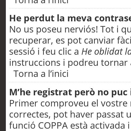
He perdut la meva contras
No us poseu nerviós! Tot i q
recuperar, es pot canviar fàci
sessió i feu clic a
He oblidat 
instruccions i podreu tornar a
Torna a l’inici
M’he registrat però no puc i
Primer comproveu el vostre n
correctes, pot haver passat u
funció COPPA està activada 