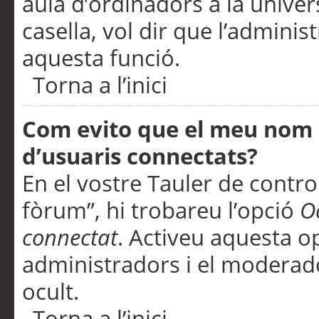
aula d’ordinadors a la univers
casella, vol dir que l’adminis
aquesta funció.
Torna a l’inici
Com evito que el meu nom d’
d’usuaris connectats?
En el vostre Tauler de control
fòrum”, hi trobareu l’opció
O
connectat
. Activeu aquesta o
administradors i el moderad
ocult.
Torna a l’inici