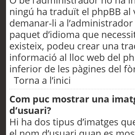
O bé l’administrador no ha in
ningú ha traduït el phpBB al
demanar-li a l’administrador d
paquet d’idioma que necessit
existeix, podeu crear una t
informació al lloc web del php
inferior de les pàgines del f
Torna a l’inici
Com puc mostrar una imat
d’usuari?
Hi ha dos tipus d’imatges q
el nom d’usuari quan es mos