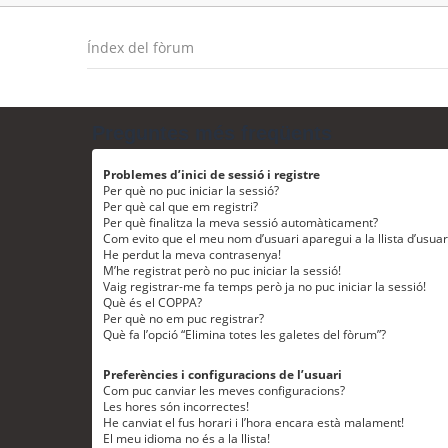
Índex del fòrum
Preguntes més freqüents
Problemes d’inici de sessió i registre
Per què no puc iniciar la sessió?
Per què cal que em registri?
Per què finalitza la meva sessió automàticament?
Com evito que el meu nom d’usuari aparegui a la llista d’usua
He perdut la meva contrasenya!
M’he registrat però no puc iniciar la sessió!
Vaig registrar-me fa temps però ja no puc iniciar la sessió!
Què és el COPPA?
Per què no em puc registrar?
Què fa l’opció “Elimina totes les galetes del fòrum”?
Preferències i configuracions de l’usuari
Com puc canviar les meves configuracions?
Les hores són incorrectes!
He canviat el fus horari i l’hora encara està malament!
El meu idioma no és a la llista!