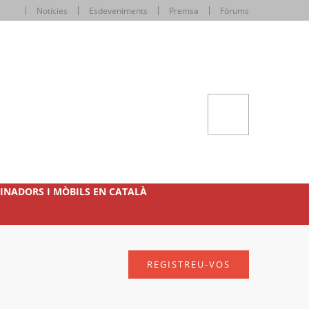
Notícies
Esdeveniments
Premsa
Fòrums
INADORS I MÒBILS EN CATALÀ
REGISTREU-VOS