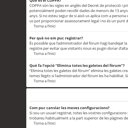
Què és el COPPA?
COPPA són les sigles en anglès del Decret de protecció i priv
potencialment poden recollir dades de menors de 13 anys qu
anys. Si no esteu segur de si això us aplica com a persona
us pot proporcionar assessorament legal i no és un punt de
Torna a l’inici
Per què no em puc registrar?
És possible que l’administrador del fòrum hagi bandejat la 
registre per evitar que visitants nous es pugin donar d’al
Torna a l’inici
Què fa l’opció “Elimina totes les galetes del fòrum”?
“Elimina totes les galetes del fòrum” elimina les galetes
temes llegits si l’administrador del fòrum les ha habilitat. 
Torna a l’inici
Preferències i configuracions de l’usuari
Com puc canviar les meves configuracions?
Si sou un usuari registrat, totes les vostres configuracions
trobareu habitualment a la part superior de les pàgines de
Torna a l’inici