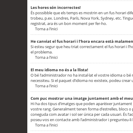
Les hores són incorrectes!
És possibble que els temps es mostrin en un fus horari difere
trobeu, p.ex. Londres, París, Nova York, Sydney, etc. Ting
registrat, ara és un bon moment per fer-ho.
Torna a l’inici
He canviat el fus horari i l’hora encara està malamen
Si esteu segur que heu triat correctament el fus horari i l’h
el problema.
Torna a l’inici
El meu idioma no és a la llista!
O bé l’administrador no ha instal·lat el vostre idioma o bé
necessiteu. Si el paquet d’idioma no existeix, podeu crear u
Torna a l’inici
Com puc mostrar una imatge juntament amb el meu
Hi ha dos tipus d’imatges que poden aparèixer juntament a
vostre rang. Generalment tenen forma d’estrelles, blocs o
coneguda com avatar i sol ser única per cada usuari. És l’a
poseu-vos en contacte amb l’administrador i pregunteu-li l
Torna a l’inici