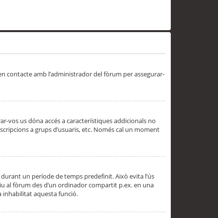
 en contacte amb l’administrador del fòrum per assegurar-
trar-vos us dóna accés a característiques addicionals no
subscripcions a grups d’usuaris, etc. Només cal un moment
 durant un període de temps predefinit. Això evita l’ús
cediu al fòrum des d’un ordinador compartit p.ex. en una
a inhabilitat aquesta funció.