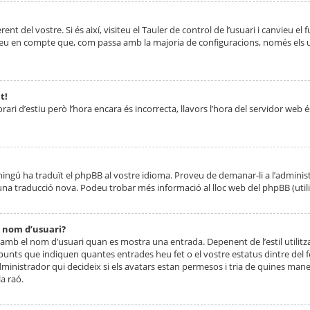
nt del vostre. Si és així, visiteu el Tauler de control de l’usuari i canvieu el
ueu en compte que, com passa amb la majoria de configuracions, només els usu
t!
orari d’estiu però l’hora encara és incorrecta, llavors l’hora del servidor web é
 ningú ha traduït el phpBB al vostre idioma. Proveu de demanar-li a l’administ
na traducció nova. Podeu trobar més informació al lloc web del phpBB (utilitze
 nom d’usuari?
mb el nom d’usuari quan es mostra una entrada. Depenent de l’estil utilitza
 punts que indiquen quantes entrades heu fet o el vostre estatus dintre de
dministrador qui decideix si els avatars estan permesos i tria de quines maner
a raó.