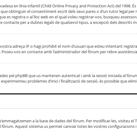
adesa en línia infantil (Child Online Privacy and Protection Act) del 1998. És 
e obtinguin el consentiment escrit dels seus pares o d’un tutor legal per r
 que es registra o al lloc web en el qual voleu registrar-vos, busqueu asse
 contacte per a dubtes legals de qualsevol tipus, a excepció dels descrits mé
vostra adreça IP o hagi prohibit el nom d’usuari que esteu intentant registra
ta. Poseu-vos en contacte amb l’administrador del fòrum per rebre assistència
 creades pel phpBB que us mantenen autenticat i amb la sessió iniciada al fò
Si experimenteu problemes d’inici i finalització de sessió, és possible que elim
 s’emmagatzemen a la base de dades del fòrum. Per modificar-les, visiteu el Ta
l fòrum. Aquest sistema us permet canviar totes les vostres configuracions i