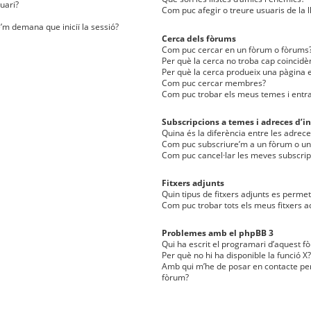
uari?
Com puc afegir o treure usuaris de la l
e’m demana que iniciï la sessió?
Cerca dels fòrums
Com puc cercar en un fòrum o fòrums
Per què la cerca no troba cap coincidè
Per què la cerca produeix una pàgina e
Com puc cercar membres?
Com puc trobar els meus temes i entr
Subscripcions a temes i adreces d’in
Quina és la diferència entre les adreces
Com puc subscriure’m a un fòrum o u
Com puc cancel·lar les meves subscrip
Fitxers adjunts
Quin tipus de fitxers adjunts es perm
Com puc trobar tots els meus fitxers a
Problemes amb el phpBB 3
Qui ha escrit el programari d’aquest f
Per què no hi ha disponible la funció X?
Amb qui m’he de posar en contacte per
fòrum?