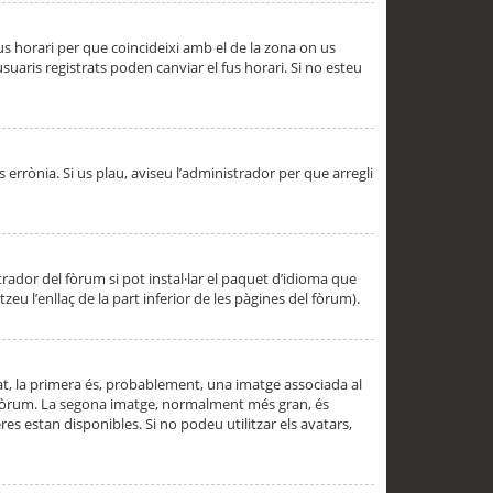
 fus horari per que coincideixi amb el de la zona on us
aris registrats poden canviar el fus horari. Si no esteu
s errònia. Si us plau, aviseu l’administrador per que arregli
rador del fòrum si pot instal·lar el paquet d’idioma que
u l’enllaç de la part inferior de les pàgines del fòrum).
t, la primera és, probablement, una imatge associada al
l fòrum. La segona imatge, normalment més gran, és
es estan disponibles. Si no podeu utilitzar els avatars,