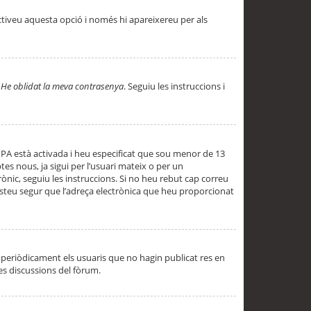
ctiveu aquesta opció i només hi apareixereu per als
a
He oblidat la meva contrasenya
. Seguiu les instruccions i
PPA està activada i heu especificat que sou menor de 13
es nous, ja sigui per l’usuari mateix o per un
ònic, seguiu les instruccions. Si no heu rebut cap correu
 esteu segur que l’adreça electrònica que heu proporcionat
periòdicament els usuaris que no hagin publicat res en
es discussions del fòrum.