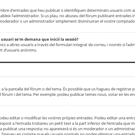
 nombre d’entrades que heu publicat o identifiquen determinats usuaris com
tableix l’administrador. Si us plau, no abuseu del fòrum publicant entrades 
moderador o un administrador simplement disminuiran el vostre comptador
n usuari se’m demana que iniciï la sessió?
s a altres usuaris a través del formulari integrat de correu, i només si l’adm
art d’usuaris anònims.
t a la pantalla del fòrum o del tema. És possible que us hagueu de registrar p
el fòrum i del tema. Per exemple: podeu publicar temes nous, votar en les en
eu editar o modificar les vostres pròpies entrades. Podeu editar una entra
respost a l’entrada trobareu un petit text a la part inferior de l’entrada que
 ha publicat una resposta; no apareixerà si és un moderador o un administrador
. Tingueu en compte que els usuaris normals no poden eliminar una entrada s