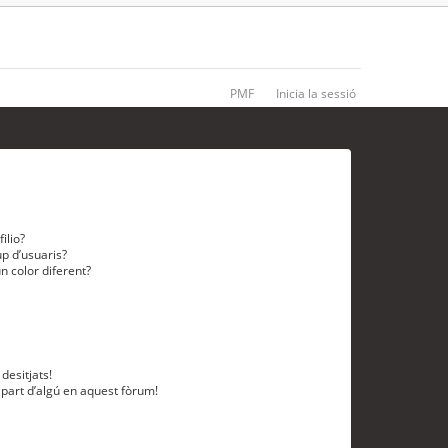
PMF
Inicia la sessió
ilio?
p d’usuaris?
n color diferent?
desitjats!
 part d’algú en aquest fòrum!