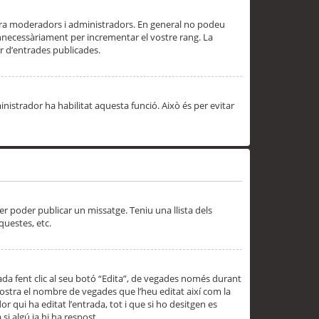
 ara moderadors i administradors. En general no podeu
innecessàriament per incrementar el vostre rang. La
 d’entrades publicades.
inistrador ha habilitat aquesta funció. Això és per evitar
er poder publicar un missatge. Teniu una llista dels
questes, etc.
da fent clic al seu botó “Edita”, de vegades només durant
 mostra el nombre de vegades que l’heu editat així com la
 qui ha editat l’entrada, tot i que si ho desitgen es
i algú ja hi ha respost.