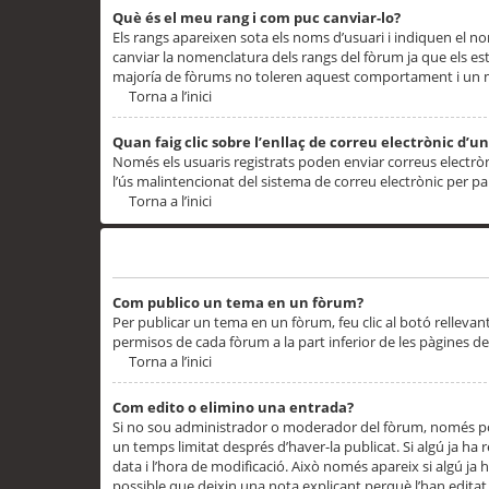
Què és el meu rang i com puc canviar-lo?
Els rangs apareixen sota els noms d’usuari i indiquen el
canviar la nomenclatura dels rangs del fòrum ja que els es
majoría de fòrums no toleren aquest comportament i un 
Torna a l’inici
Quan faig clic sobre l’enllaç de correu electrònic d’u
Només els usuaris registrats poden enviar correus electrònic
l’ús malintencionat del sistema de correu electrònic per p
Torna a l’inici
Problemes de publicació
Com publico un tema en un fòrum?
Per publicar un tema en un fòrum, feu clic al botó rellevan
permisos de cada fòrum a la part inferior de les pàgines d
Torna a l’inici
Com edito o elimino una entrada?
Si no sou administrador o moderador del fòrum, només pod
un temps limitat després d’haver-la publicat. Si algú ja ha 
data i l’hora de modificació. Això només apareix si algú ja
possible que deixin una nota explicant perquè l’han editat