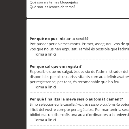
Què són els temes bloquejats?
Què són les icones de tema?
Problemes d’inici de sessió i registre
Per què no puc iniciar la sessió?
Pot passar per diverses raons. Primer, assegureu-vos de q
vos que no us han expulsat. També és possible que l’admini
Torna a l’inici
Per què cal que em registri?
És possible que no calgui, és decisió de l’administrador del
disponibles per als usuaris visitants com ara definir avata
per registrar-se, per tant, és recomanable que ho feu.
Torna a l’inici
Per què finalitza la meva sessió automàticament?
Si no seleccioneu la casella
Inicia la sessió a cada visita au
il·lícit del vostre compte per algú altre. Per mantenir la s
biblioteca, un cibercafè, una aula d’ordinadors a la universi
Torna a l’inici