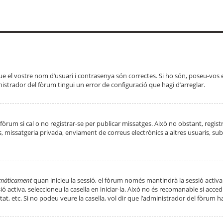
ue el vostre nom d’usuari i contrasenya són correctes. Si ho són, poseu-vos
strador del fòrum tingui un error de configuració que hagi d’arreglar.
 fòrum si cal o no registrar-se per publicar missatges. Això no obstant, regis
rs, missatgeria privada, enviament de correus electrònics a altres usuaris, 
tomàticament
quan inicieu la sessió, el fòrum només mantindrà la sessió activa
essió activa, seleccioneu la casella en iniciar-la. Això no és recomanable si ac
tat, etc. Si no podeu veure la casella, vol dir que l’administrador del fòrum h