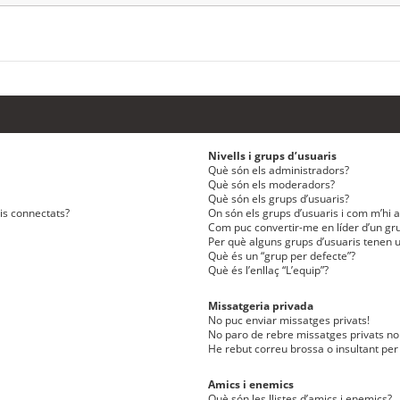
Nivells i grups d’usuaris
Què són els administradors?
Què són els moderadors?
Què són els grups d’usuaris?
ris connectats?
On són els grups d’usuaris i com m’hi af
Com puc convertir-me en líder d’un gru
Per què alguns grups d’usuaris tenen u
Què és un “grup per defecte”?
Què és l’enllaç “L’equip”?
Missatgeria privada
No puc enviar missatges privats!
No paro de rebre missatges privats no 
He rebut correu brossa o insultant per
Amics i enemics
Què són les llistes d’amics i enemics?