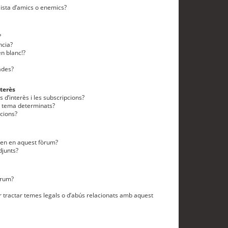
lista d’amics o enemics?
?
ncia?
n blanc!?
ades?
terès
 d’interès i les subscripcions?
n tema determinats?
cions?
eten en aquest fòrum?
djunts?
òrum?
 tractar temes legals o d’abús relacionats amb aquest