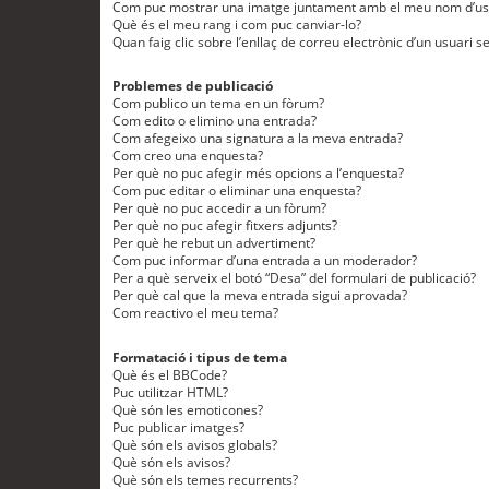
Com puc mostrar una imatge juntament amb el meu nom d’us
Què és el meu rang i com puc canviar-lo?
Quan faig clic sobre l’enllaç de correu electrònic d’un usuari s
Problemes de publicació
Com publico un tema en un fòrum?
Com edito o elimino una entrada?
Com afegeixo una signatura a la meva entrada?
Com creo una enquesta?
Per què no puc afegir més opcions a l’enquesta?
Com puc editar o eliminar una enquesta?
Per què no puc accedir a un fòrum?
Per què no puc afegir fitxers adjunts?
Per què he rebut un advertiment?
Com puc informar d’una entrada a un moderador?
Per a què serveix el botó “Desa” del formulari de publicació?
Per què cal que la meva entrada sigui aprovada?
Com reactivo el meu tema?
Formatació i tipus de tema
Què és el BBCode?
Puc utilitzar HTML?
Què són les emoticones?
Puc publicar imatges?
Què són els avisos globals?
Què són els avisos?
Què són els temes recurrents?