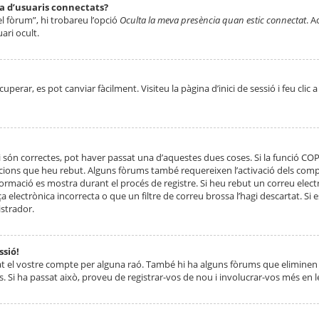
ta d’usuaris connectats?
el fòrum”, hi trobareu l’opció
Oculta la meva presència quan estic connectat
. A
ari ocult.
erar, es pot canviar fàcilment. Visiteu la pàgina d’inici de sessió i feu clic 
 són correctes, pot haver passat una d’aquestes dues coses. Si la funció CO
ccions que heu rebut. Alguns fòrums també requereixen l’activació dels compt
ormació es mostra durant el procés de registre. Si heu rebut un correu electr
 electrònica incorrecta o que un filtre de correu brossa l’hagi descartat. Si
strador.
ssió!
at el vostre compte per alguna raó. També hi ha alguns fòrums que eliminen 
. Si ha passat això, proveu de registrar-vos de nou i involucrar-vos més en l