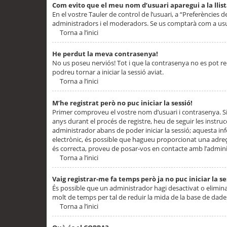
Com evito que el meu nom d’usuari aparegui a la llis
En el vostre Tauler de control de l’usuari, a “Preferències d
administradors i el moderadors. Se us comptarà com a usu
Torna a l’inici
He perdut la meva contrasenya!
No us poseu nerviós! Tot i que la contrasenya no es pot recup
podreu tornar a iniciar la sessió aviat.
Torna a l’inici
M’he registrat però no puc iniciar la sessió!
Primer comproveu el vostre nom d’usuari i contrasenya. Si
anys durant el procés de registre, heu de seguir les instru
administrador abans de poder iniciar la sessió; aquesta inf
electrònic, és possible que hagueu proporcionat una adreça
és correcta, proveu de posar-vos en contacte amb l’admini
Torna a l’inici
Vaig registrar-me fa temps però ja no puc iniciar la se
És possible que un administrador hagi desactivat o elimin
molt de temps per tal de reduir la mida de la base de dades
Torna a l’inici