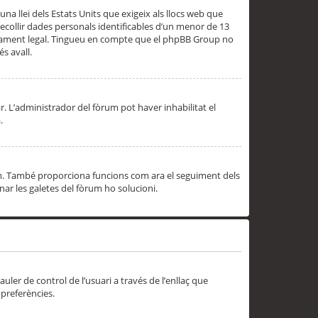
una llei dels Estats Units que exigeix als llocs web que
ecollir dades personals identificables d’un menor de 13
ssorament legal. Tingueu en compte que el phpBB Group no
s avall.
r. L’administrador del fòrum pot haver inhabilitat el
.
rum. També proporciona funcions com ara el seguiment dels
inar les galetes del fòrum ho solucioni.
uler de control de l’usuari a través de l’enllaç que
 preferències.