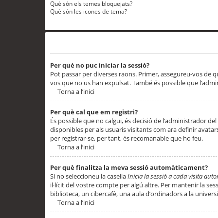
Què són els temes bloquejats?
Què són les icones de tema?
Problemes d’inici de sessió i registre
Per què no puc iniciar la sessió?
Pot passar per diverses raons. Primer, assegureu-vos de q
vos que no us han expulsat. També és possible que l’admini
Torna a l’inici
Per què cal que em registri?
És possible que no calgui, és decisió de l’administrador del
disponibles per als usuaris visitants com ara definir avata
per registrar-se, per tant, és recomanable que ho feu.
Torna a l’inici
Per què finalitza la meva sessió automàticament?
Si no seleccioneu la casella
Inicia la sessió a cada visita au
il·lícit del vostre compte per algú altre. Per mantenir la s
biblioteca, un cibercafè, una aula d’ordinadors a la universi
Torna a l’inici