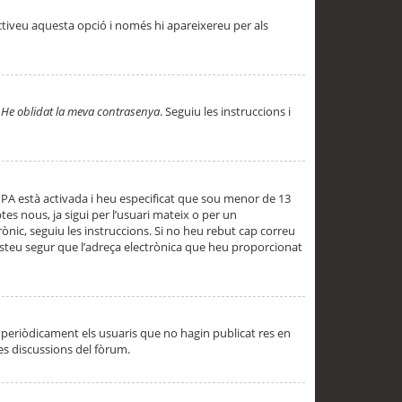
ctiveu aquesta opció i només hi apareixereu per als
a
He oblidat la meva contrasenya
. Seguiu les instruccions i
PPA està activada i heu especificat que sou menor de 13
es nous, ja sigui per l’usuari mateix o per un
ònic, seguiu les instruccions. Si no heu rebut cap correu
 esteu segur que l’adreça electrònica que heu proporcionat
periòdicament els usuaris que no hagin publicat res en
es discussions del fòrum.