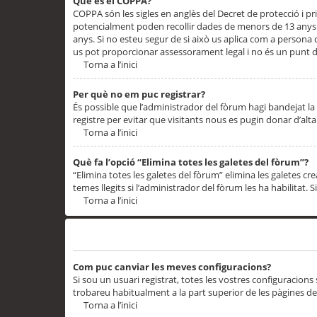
Què és el COPPA?
COPPA són les sigles en anglès del Decret de protecció i priv
potencialment poden recollir dades de menors de 13 anys qu
anys. Si no esteu segur de si això us aplica com a persona
us pot proporcionar assessorament legal i no és un punt de
Torna a l’inici
Per què no em puc registrar?
És possible que l’administrador del fòrum hagi bandejat la 
registre per evitar que visitants nous es pugin donar d’al
Torna a l’inici
Què fa l’opció “Elimina totes les galetes del fòrum”?
“Elimina totes les galetes del fòrum” elimina les galetes
temes llegits si l’administrador del fòrum les ha habilitat. 
Torna a l’inici
Preferències i configuracions de l’usuari
Com puc canviar les meves configuracions?
Si sou un usuari registrat, totes les vostres configuracions
trobareu habitualment a la part superior de les pàgines de
Torna a l’inici