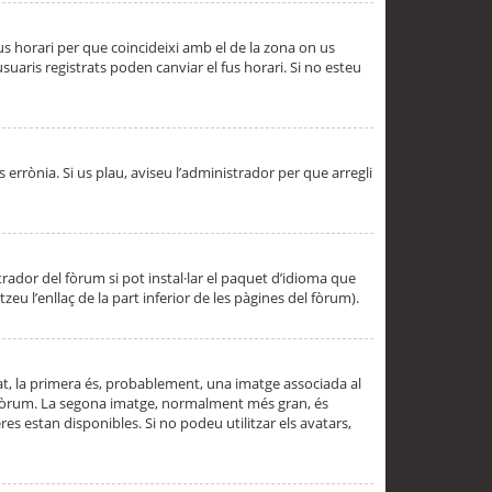
 fus horari per que coincideixi amb el de la zona on us
aris registrats poden canviar el fus horari. Si no esteu
s errònia. Si us plau, aviseu l’administrador per que arregli
rador del fòrum si pot instal·lar el paquet d’idioma que
u l’enllaç de la part inferior de les pàgines del fòrum).
t, la primera és, probablement, una imatge associada al
l fòrum. La segona imatge, normalment més gran, és
es estan disponibles. Si no podeu utilitzar els avatars,