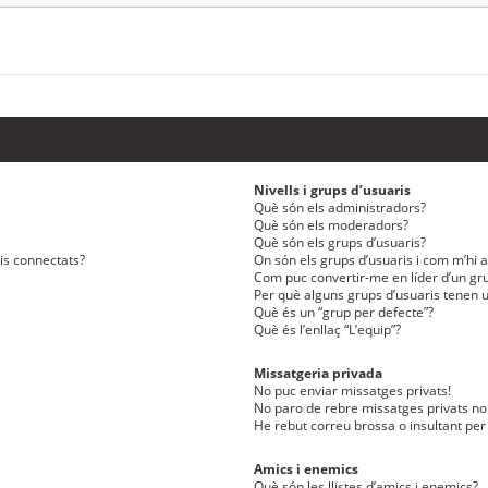
Nivells i grups d’usuaris
Què són els administradors?
Què són els moderadors?
Què són els grups d’usuaris?
ris connectats?
On són els grups d’usuaris i com m’hi af
Com puc convertir-me en líder d’un gru
Per què alguns grups d’usuaris tenen u
Què és un “grup per defecte”?
Què és l’enllaç “L’equip”?
Missatgeria privada
No puc enviar missatges privats!
No paro de rebre missatges privats no 
He rebut correu brossa o insultant per
Amics i enemics
Què són les llistes d’amics i enemics?