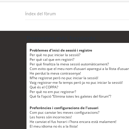
Índex del fòrum
Preguntes més freqüents
Problemes d’inici de sessió i registre
Per què no puc iniciar la sessió?
Per què cal que em registri?
Per què finalitza la meva sessió automàticament?
Com evito que el meu nom d’usuari aparegui a la llista d’usua
He perdut la meva contrasenya!
M’he registrat però no puc iniciar la sessió!
Vaig registrar-me fa temps però ja no puc iniciar la sessió!
Què és el COPPA?
Per què no em puc registrar?
Què fa l’opció “Elimina totes les galetes del fòrum”?
Preferències i configuracions de l’usuari
Com puc canviar les meves configuracions?
Les hores són incorrectes!
He canviat el fus horari i l’hora encara està malament!
El meu idioma no és a la llista!