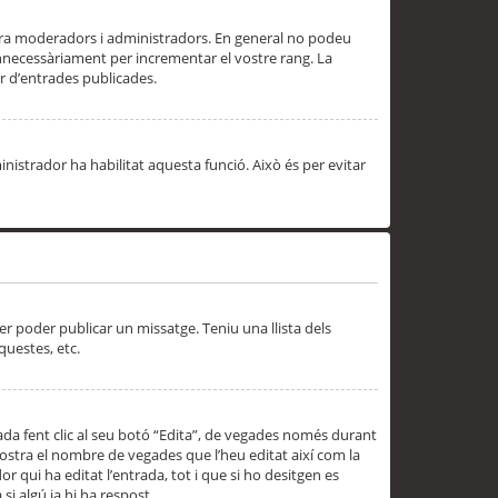
 ara moderadors i administradors. En general no podeu
innecessàriament per incrementar el vostre rang. La
 d’entrades publicades.
inistrador ha habilitat aquesta funció. Això és per evitar
er poder publicar un missatge. Teniu una llista dels
questes, etc.
da fent clic al seu botó “Edita”, de vegades només durant
 mostra el nombre de vegades que l’heu editat així com la
 qui ha editat l’entrada, tot i que si ho desitgen es
i algú ja hi ha respost.