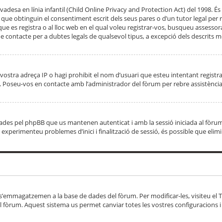
adesa en línia infantil (Child Online Privacy and Protection Act) del 1998. És 
e obtinguin el consentiment escrit dels seus pares o d’un tutor legal per r
 que es registra o al lloc web en el qual voleu registrar-vos, busqueu asse
 contacte per a dubtes legals de qualsevol tipus, a excepció dels descrits mé
vostra adreça IP o hagi prohibit el nom d’usuari que esteu intentant registra
ta. Poseu-vos en contacte amb l’administrador del fòrum per rebre assistència
 creades pel phpBB que us mantenen autenticat i amb la sessió iniciada al fò
Si experimenteu problemes d’inici i finalització de sessió, és possible que elim
 s’emmagatzemen a la base de dades del fòrum. Per modificar-les, visiteu el Ta
l fòrum. Aquest sistema us permet canviar totes les vostres configuracions i