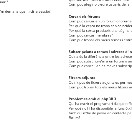
uari?
Com puc afegir o treure usuaris de la l
e’m demana que iniciï la sessió?
Cerca dels fòrums
Com puc cercar en un fòrum o fòrums
Per què la cerca no troba cap coincidè
Per què la cerca produeix una pàgina e
Com puc cercar membres?
Com puc trobar els meus temes i entr
Subscripcions a temes i adreces d’in
Quina és la diferència entre les adreces
Com puc subscriure’m a un fòrum o u
Com puc cancel·lar les meves subscrip
Fitxers adjunts
Quin tipus de fitxers adjunts es perm
Com puc trobar tots els meus fitxers a
Problemes amb el phpBB 3
Qui ha escrit el programari d’aquest f
Per què no hi ha disponible la funció X?
Amb qui m’he de posar en contacte per
fòrum?