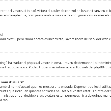
nt del vostre. Si és així, visiteu el Tauler de control de l’usuari i canvieu el
ueu en compte que, com passa amb la majoria de configuracions, només els usu
t!
orari d’estiu però l’hora encara és incorrecta, llavors l’hora del servidor web é
 ningú ha traduït el phpBB al vostre idioma. Proveu de demanar-li a l’administ
na traducció nova. Podeu trobar més informació al lloc web del phpBB (utilitze
 nom d’usuari?
mb el nom d’usuari quan es mostra una entrada. Depenent de l’estil utilitza
 punts que indiquen quantes entrades heu fet o el vostre estatus dintre de
dministrador qui decideix si els avatars estan permesos i tria de quines maner
a raó.