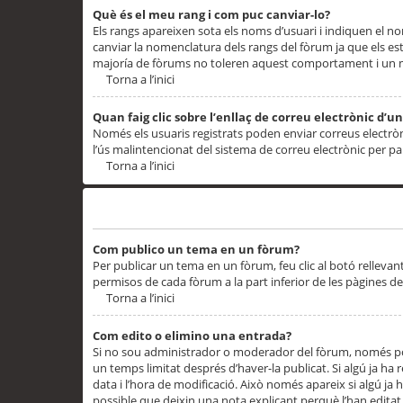
Què és el meu rang i com puc canviar-lo?
Els rangs apareixen sota els noms d’usuari i indiquen el
canviar la nomenclatura dels rangs del fòrum ja que els es
majoría de fòrums no toleren aquest comportament i un 
Torna a l’inici
Quan faig clic sobre l’enllaç de correu electrònic d’u
Només els usuaris registrats poden enviar correus electrònic
l’ús malintencionat del sistema de correu electrònic per p
Torna a l’inici
Problemes de publicació
Com publico un tema en un fòrum?
Per publicar un tema en un fòrum, feu clic al botó rellevan
permisos de cada fòrum a la part inferior de les pàgines d
Torna a l’inici
Com edito o elimino una entrada?
Si no sou administrador o moderador del fòrum, només pod
un temps limitat després d’haver-la publicat. Si algú ja ha 
data i l’hora de modificació. Això només apareix si algú ja
possible que deixin una nota explicant perquè l’han editat