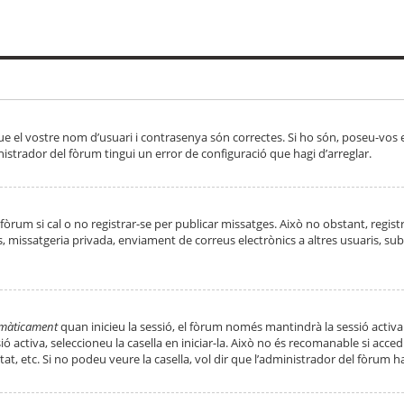
ue el vostre nom d’usuari i contrasenya són correctes. Si ho són, poseu-vos
strador del fòrum tingui un error de configuració que hagi d’arreglar.
 fòrum si cal o no registrar-se per publicar missatges. Això no obstant, regis
rs, missatgeria privada, enviament de correus electrònics a altres usuaris, 
tomàticament
quan inicieu la sessió, el fòrum només mantindrà la sessió activa
essió activa, seleccioneu la casella en iniciar-la. Això no és recomanable si ac
tat, etc. Si no podeu veure la casella, vol dir que l’administrador del fòrum h