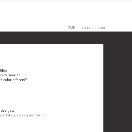
PMF
Inicia la sessió
ilio?
p d’usuaris?
n color diferent?
desitjats!
 part d’algú en aquest fòrum!