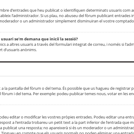
 nombre d’entrades que heu publicat o identifiquen determinats usuaris com
tableix l’administrador. Si us plau, no abuseu del fòrum publicant entrades 
moderador o un administrador simplement disminuiran el vostre comptador
n usuari se’m demana que iniciï la sessió?
s a altres usuaris a través del formulari integrat de correu, i només si l’adm
art d’usuaris anònims.
t a la pantalla del fòrum o del tema. És possible que us hagueu de registrar p
el fòrum i del tema. Per exemple: podeu publicar temes nous, votar en les en
eu editar o modificar les vostres pròpies entrades. Podeu editar una entra
respost a l’entrada trobareu un petit text a la part inferior de l’entrada que
 ha publicat una resposta; no apareixerà si és un moderador o un administrador
. Tingueu en compte que els usuaris normals no poden eliminar una entrada s