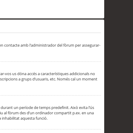
 en contacte amb l’administrador del fòrum per assegurar-
trar-vos us dóna accés a característiques addicionals no
subscripcions a grups d’usuaris, etc. Només cal un moment
 durant un període de temps predefinit. Això evita l’ús
cediu al fòrum des d’un ordinador compartit p.ex. en una
a inhabilitat aquesta funció.