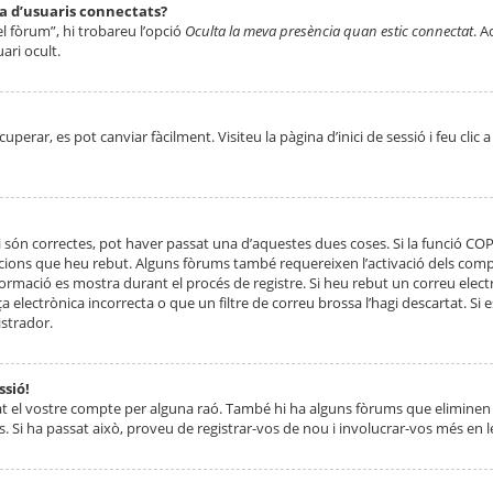
ta d’usuaris connectats?
el fòrum”, hi trobareu l’opció
Oculta la meva presència quan estic connectat
. A
ari ocult.
erar, es pot canviar fàcilment. Visiteu la pàgina d’inici de sessió i feu clic 
 són correctes, pot haver passat una d’aquestes dues coses. Si la funció CO
ccions que heu rebut. Alguns fòrums també requereixen l’activació dels compt
ormació es mostra durant el procés de registre. Si heu rebut un correu electr
 electrònica incorrecta o que un filtre de correu brossa l’hagi descartat. Si
strador.
ssió!
at el vostre compte per alguna raó. També hi ha alguns fòrums que eliminen 
. Si ha passat això, proveu de registrar-vos de nou i involucrar-vos més en l