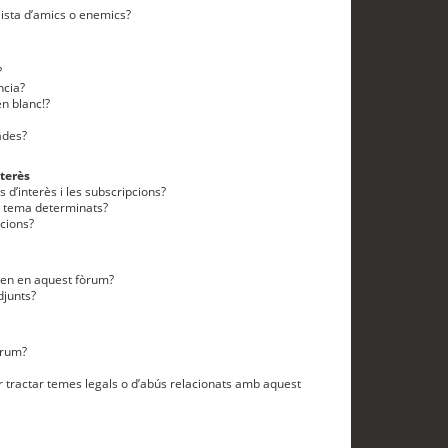
lista d’amics o enemics?
?
ncia?
n blanc!?
ades?
terès
 d’interès i les subscripcions?
n tema determinats?
cions?
eten en aquest fòrum?
djunts?
òrum?
 tractar temes legals o d’abús relacionats amb aquest