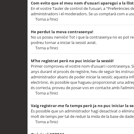
Com evito que el meu nom d’usuari aparegui a la llis
En el vostre Tauler de control de l’usuari, a “Preferències d
administradors i el moderadors. Se us comptarà com a usu
Torna a l’inici
He perdut la meva contrasenya!
No us poseu nerviós! Tot i que la contrasenya no es pot recup
podreu tornar a iniciar la sessió aviat.
Torna a l’inici
M’he registrat però no puc iniciar la sessió!
Primer comproveu el vostre nom d’usuari i contrasenya. Si
anys durant el procés de registre, heu de seguir les instru
administrador abans de poder iniciar la sessió; aquesta inf
electrònic, és possible que hagueu proporcionat una adreça
és correcta, proveu de posar-vos en contacte amb l’admini
Torna a l’inici
Vaig registrar-me fa temps però ja no puc iniciar la se
És possible que un administrador hagi desactivat o elimin
molt de temps per tal de reduir la mida de la base de dades
Torna a l’inici