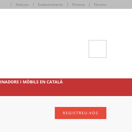
Notícies
Esdeveniments
Premsa
Fòrums
INADORS I MÒBILS EN CATALÀ
REGISTREU-VOS