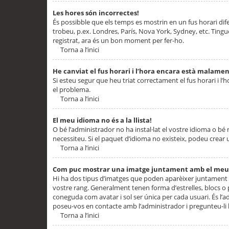
Les hores són incorrectes!
És possibble que els temps es mostrin en un fus horari difere
trobeu, p.ex. Londres, París, Nova York, Sydney, etc. Ting
registrat, ara és un bon moment per fer-ho.
Torna a l’inici
He canviat el fus horari i l’hora encara està malamen
Si esteu segur que heu triat correctament el fus horari i l’h
el problema.
Torna a l’inici
El meu idioma no és a la llista!
O bé l’administrador no ha instal·lat el vostre idioma o bé
necessiteu. Si el paquet d’idioma no existeix, podeu crear u
Torna a l’inici
Com puc mostrar una imatge juntament amb el meu
Hi ha dos tipus d’imatges que poden aparèixer juntament a
vostre rang. Generalment tenen forma d’estrelles, blocs o
coneguda com avatar i sol ser única per cada usuari. És l’a
poseu-vos en contacte amb l’administrador i pregunteu-li l
Torna a l’inici