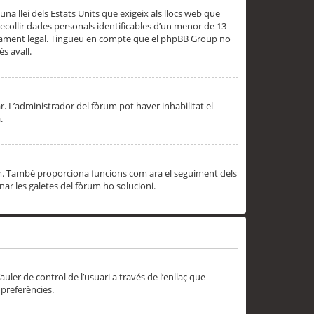
una llei dels Estats Units que exigeix als llocs web que
ecollir dades personals identificables d’un menor de 13
ssorament legal. Tingueu en compte que el phpBB Group no
s avall.
r. L’administrador del fòrum pot haver inhabilitat el
.
rum. També proporciona funcions com ara el seguiment dels
inar les galetes del fòrum ho solucioni.
uler de control de l’usuari a través de l’enllaç que
 preferències.