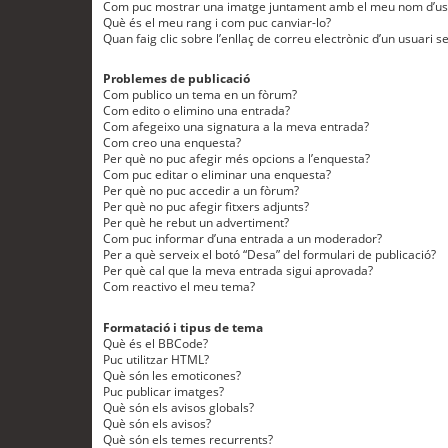
Com puc mostrar una imatge juntament amb el meu nom d’us
Què és el meu rang i com puc canviar-lo?
Quan faig clic sobre l’enllaç de correu electrònic d’un usuari s
Problemes de publicació
Com publico un tema en un fòrum?
Com edito o elimino una entrada?
Com afegeixo una signatura a la meva entrada?
Com creo una enquesta?
Per què no puc afegir més opcions a l’enquesta?
Com puc editar o eliminar una enquesta?
Per què no puc accedir a un fòrum?
Per què no puc afegir fitxers adjunts?
Per què he rebut un advertiment?
Com puc informar d’una entrada a un moderador?
Per a què serveix el botó “Desa” del formulari de publicació?
Per què cal que la meva entrada sigui aprovada?
Com reactivo el meu tema?
Formatació i tipus de tema
Què és el BBCode?
Puc utilitzar HTML?
Què són les emoticones?
Puc publicar imatges?
Què són els avisos globals?
Què són els avisos?
Què són els temes recurrents?