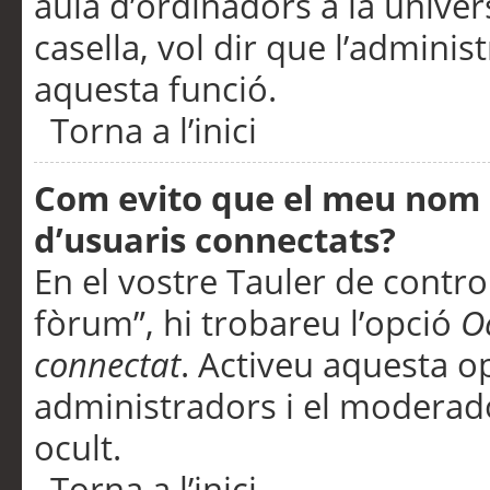
aula d’ordinadors a la univers
casella, vol dir que l’adminis
aquesta funció.
Torna a l’inici
Com evito que el meu nom d’
d’usuaris connectats?
En el vostre Tauler de control
fòrum”, hi trobareu l’opció
O
connectat
. Activeu aquesta o
administradors i el moderad
ocult.
Torna a l’inici