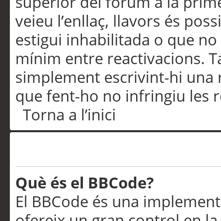
superior del fòrum a la prime
veieu l’enllaç, llavors és pos
estigui inhabilitada o que no
mínim entre reactivacions. T
simplement escrivint-hi una 
que fent-ho no infringiu les 
Torna a l’inici
Formatació i tipus de te
Què és el BBCode?
El BBCode és una implementa
ofereix un gran control en l