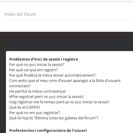
Índex del fòrum
Preguntes més freqüe
Problemes d’inici de sessió i registre
Per què no puc iniciar la sessió?
Per què cal que em registri?
Per què finalitza la meva sessió automàticament?
Com evito que el meu nom d’usuari aparegui a la llista d’usuaris
connectats?
He perdut la meva contrasenya!
M’he registrat però no puc iniciar la sessió!
Vaig registrar-me fa temps però ja no puc iniciar la sessió!
Què és el COPPA?
Per què no em puc registrar?
Què fa l’opció “Elimina totes les galetes del fòrum”?
Preferències i configuracions de l’usuari