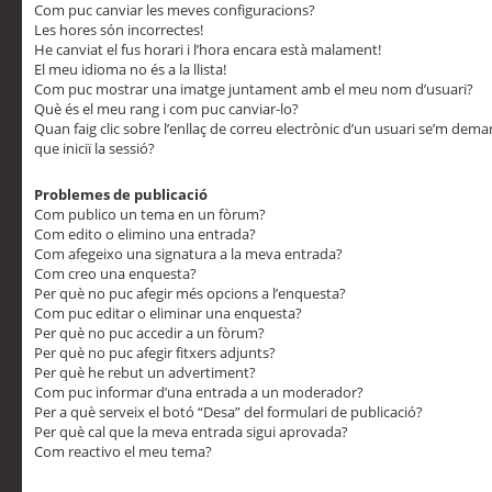
Com puc canviar les meves configuracions?
Les hores són incorrectes!
He canviat el fus horari i l’hora encara està malament!
El meu idioma no és a la llista!
Com puc mostrar una imatge juntament amb el meu nom d’usuari?
Què és el meu rang i com puc canviar-lo?
Quan faig clic sobre l’enllaç de correu electrònic d’un usuari se’m dem
que iniciï la sessió?
Problemes de publicació
Com publico un tema en un fòrum?
Com edito o elimino una entrada?
Com afegeixo una signatura a la meva entrada?
Com creo una enquesta?
Per què no puc afegir més opcions a l’enquesta?
Com puc editar o eliminar una enquesta?
Per què no puc accedir a un fòrum?
Per què no puc afegir fitxers adjunts?
Per què he rebut un advertiment?
Com puc informar d’una entrada a un moderador?
Per a què serveix el botó “Desa” del formulari de publicació?
Per què cal que la meva entrada sigui aprovada?
Com reactivo el meu tema?