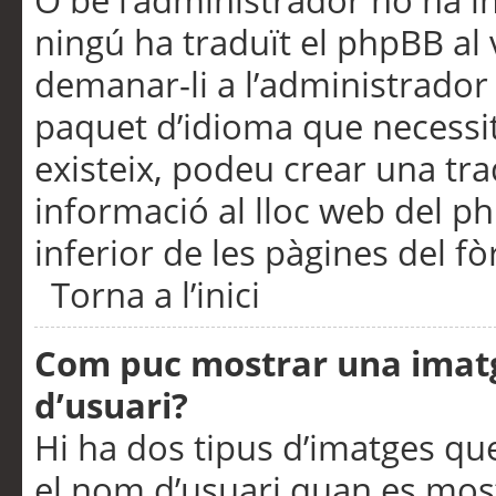
O bé l’administrador no ha in
ningú ha traduït el phpBB al
demanar-li a l’administrador d
paquet d’idioma que necessit
existeix, podeu crear una t
informació al lloc web del php
inferior de les pàgines del f
Torna a l’inici
Com puc mostrar una imat
d’usuari?
Hi ha dos tipus d’imatges q
el nom d’usuari quan es mos