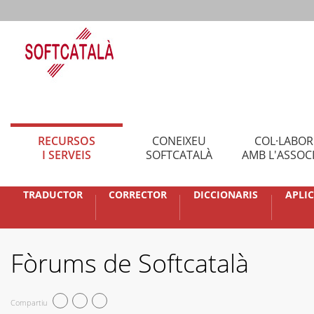
RECURSOS
CONEIXEU
COL·LABO
I SERVEIS
SOFTCATALÀ
AMB L'ASSOC
TRADUCTOR
CORRECTOR
DICCIONARIS
APLI
Fòrums de Softcatalà
Compartiu