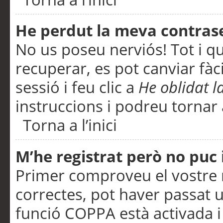
He perdut la meva contras
No us poseu nerviós! Tot i q
recuperar, es pot canviar fàci
sessió i feu clic a
He oblidat 
instruccions i podreu tornar a
Torna a l’inici
M’he registrat però no puc i
Primer comproveu el vostre n
correctes, pot haver passat u
funció COPPA està activada 