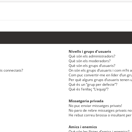
Nivells i grups d’usuaris
Què són els administradors?
Què són els moderadors?
Què són els grups d’usuaris?
ris connectats?
On són els grups d’usuaris i com m’hi af
Com puc convertir-me en líder d’un gru
Per què alguns grups d’usuaris tenen u
Què és un “grup per defecte”?
Què és l’enllaç “L’equip”?
Missatgeria privada
No puc enviar missatges privats!
No paro de rebre missatges privats no 
He rebut correu brossa o insultant per
Amics i enemics
Què són les llistes d’amics i enemics?