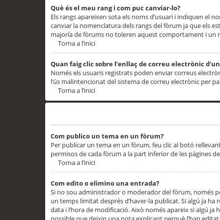
Què és el meu rang i com puc canviar-lo?
Els rangs apareixen sota els noms d’usuari i indiquen el
canviar la nomenclatura dels rangs del fòrum ja que els es
majoría de fòrums no toleren aquest comportament i un 
Torna a l’inici
Quan faig clic sobre l’enllaç de correu electrònic d’u
Només els usuaris registrats poden enviar correus electrònic
l’ús malintencionat del sistema de correu electrònic per p
Torna a l’inici
Problemes de publicació
Com publico un tema en un fòrum?
Per publicar un tema en un fòrum, feu clic al botó rellevan
permisos de cada fòrum a la part inferior de les pàgines d
Torna a l’inici
Com edito o elimino una entrada?
Si no sou administrador o moderador del fòrum, només pod
un temps limitat després d’haver-la publicat. Si algú ja ha 
data i l’hora de modificació. Això només apareix si algú ja
possible que deixin una nota explicant perquè l’han editat