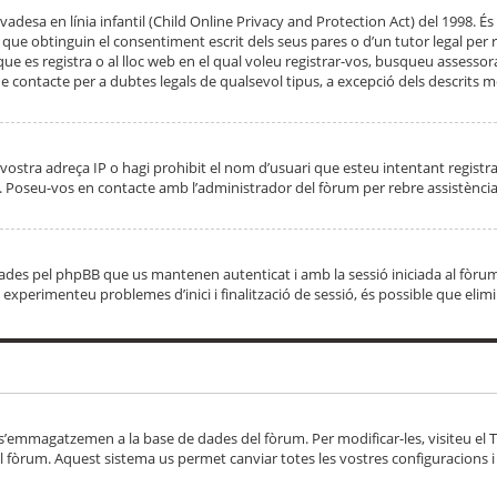
adesa en línia infantil (Child Online Privacy and Protection Act) del 1998. És 
e obtinguin el consentiment escrit dels seus pares o d’un tutor legal per r
 que es registra o al lloc web en el qual voleu registrar-vos, busqueu asse
 contacte per a dubtes legals de qualsevol tipus, a excepció dels descrits mé
vostra adreça IP o hagi prohibit el nom d’usuari que esteu intentant registra
ta. Poseu-vos en contacte amb l’administrador del fòrum per rebre assistència
 creades pel phpBB que us mantenen autenticat i amb la sessió iniciada al fò
Si experimenteu problemes d’inici i finalització de sessió, és possible que elim
 s’emmagatzemen a la base de dades del fòrum. Per modificar-les, visiteu el Ta
l fòrum. Aquest sistema us permet canviar totes les vostres configuracions i