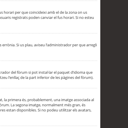
 fus horari per que coincideixi amb el de la zona on us
aris registrats poden canviar el fus horari. Si no esteu
s errònia. Si us plau, aviseu l’administrador per que arregli
rador del fòrum si pot instal·lar el paquet d’idioma que
u l’enllaç de la part inferior de les pàgines del fòrum).
t, la primera és, probablement, una imatge associada al
l fòrum. La segona imatge, normalment més gran, és
es estan disponibles. Si no podeu utilitzar els avatars,