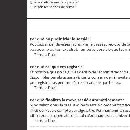
Què són els temes bloquejats?
Què són les icones de tema?
Problemes d’inici de sessió i registre
Per què no puc iniciar la sessió?
Pot passar per diverses raons. Primer, assegureu-vos de q
vos que no us han expulsat. També és possible que l’admini
Torna a l’inici
Per què cal que em registri?
És possible que no calgui, és decisió de l’administrador del
disponibles per als usuaris visitants com ara definir avata
per registrar-se, per tant, és recomanable que ho feu.
Torna a l’inici
Per què finalitza la meva sessió automàticament?
Si no seleccioneu la casella
Inicia la sessió a cada visita au
il·lícit del vostre compte per algú altre. Per mantenir la s
biblioteca, un cibercafè, una aula d’ordinadors a la universi
Torna a l’inici