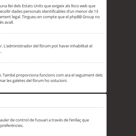
una llei dels Estats Units que exigeix als llocs web que
ecollir dades personals identificables d’un menor de 13
ssorament legal. Tingueu en compte que el phpBB Group no
s avall.
r. L’administrador del fòrum pot haver inhabilitat el
.
rum. També proporciona funcions com ara el seguiment dels
inar les galetes del fòrum ho solucioni.
uler de control de l’usuari a través de l’enllaç que
 preferències.