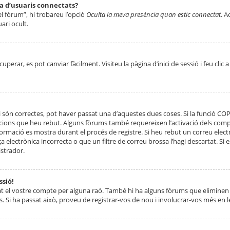
ta d’usuaris connectats?
el fòrum”, hi trobareu l’opció
Oculta la meva presència quan estic connectat
. A
ari ocult.
erar, es pot canviar fàcilment. Visiteu la pàgina d’inici de sessió i feu clic 
 són correctes, pot haver passat una d’aquestes dues coses. Si la funció CO
ccions que heu rebut. Alguns fòrums també requereixen l’activació dels compt
ormació es mostra durant el procés de registre. Si heu rebut un correu electr
 electrònica incorrecta o que un filtre de correu brossa l’hagi descartat. Si
strador.
ssió!
at el vostre compte per alguna raó. També hi ha alguns fòrums que eliminen 
. Si ha passat això, proveu de registrar-vos de nou i involucrar-vos més en l