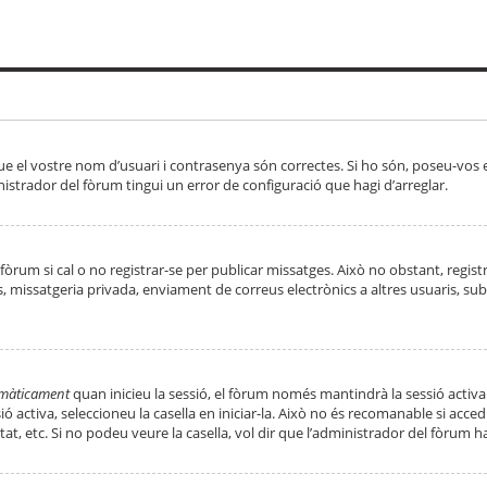
ue el vostre nom d’usuari i contrasenya són correctes. Si ho són, poseu-vos
strador del fòrum tingui un error de configuració que hagi d’arreglar.
 fòrum si cal o no registrar-se per publicar missatges. Això no obstant, regis
rs, missatgeria privada, enviament de correus electrònics a altres usuaris, 
tomàticament
quan inicieu la sessió, el fòrum només mantindrà la sessió activa
essió activa, seleccioneu la casella en iniciar-la. Això no és recomanable si ac
tat, etc. Si no podeu veure la casella, vol dir que l’administrador del fòrum h