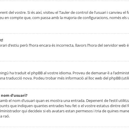
nt del vostre. Si és així, visiteu el Tauler de control de l’usuari i canvieu el
ueu en compte que, com passa amb la majoria de configuracions, només els usu
t!
orari d’estiu però l’hora encara és incorrecta, llavors l’hora del servidor web é
 ningú ha traduït el phpBB al vostre idioma. Proveu de demanar-li a l’administ
na traducció nova. Podeu trobar més informació al lloc web del phpBB (utilitze
 nom d’usuari?
mb el nom d’usuari quan es mostra una entrada. Depenent de l’estil utilitza
 punts que indiquen quantes entrades heu fet o el vostre estatus dintre de
dministrador qui decideix si els avatars estan permesos i tria de quines maner
a raó.