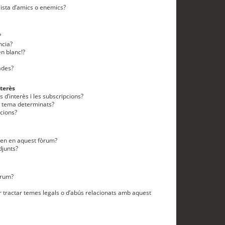
lista d’amics o enemics?
?
ncia?
n blanc!?
ades?
terès
 d’interès i les subscripcions?
n tema determinats?
cions?
eten en aquest fòrum?
djunts?
òrum?
 tractar temes legals o d’abús relacionats amb aquest