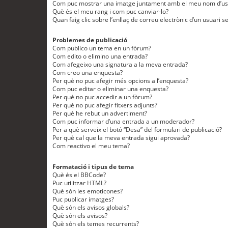
Com puc mostrar una imatge juntament amb el meu nom d’us
Què és el meu rang i com puc canviar-lo?
Quan faig clic sobre l’enllaç de correu electrònic d’un usuari s
Problemes de publicació
Com publico un tema en un fòrum?
Com edito o elimino una entrada?
Com afegeixo una signatura a la meva entrada?
Com creo una enquesta?
Per què no puc afegir més opcions a l’enquesta?
Com puc editar o eliminar una enquesta?
Per què no puc accedir a un fòrum?
Per què no puc afegir fitxers adjunts?
Per què he rebut un advertiment?
Com puc informar d’una entrada a un moderador?
Per a què serveix el botó “Desa” del formulari de publicació?
Per què cal que la meva entrada sigui aprovada?
Com reactivo el meu tema?
Formatació i tipus de tema
Què és el BBCode?
Puc utilitzar HTML?
Què són les emoticones?
Puc publicar imatges?
Què són els avisos globals?
Què són els avisos?
Què són els temes recurrents?