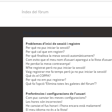
Índex del fòrum
Preguntes més freqüents
Problemes d’inici de sessió i registre
Per què no puc iniciar la sessió?
Per què cal que em registri?
Per què finalitza la meva sessió automàticament?
Com evito que el meu nom d’usuari aparegui a la llista d’usua
He perdut la meva contrasenya!
M’he registrat però no puc iniciar la sessió!
Vaig registrar-me fa temps però ja no puc iniciar la sessió!
Què és el COPPA?
Per què no em puc registrar?
Què fa l’opció “Elimina totes les galetes del fòrum”?
Preferències i configuracions de l’usuari
Com puc canviar les meves configuracions?
Les hores són incorrectes!
He canviat el fus horari i l’hora encara està malament!
El meu idioma no és a la llista!