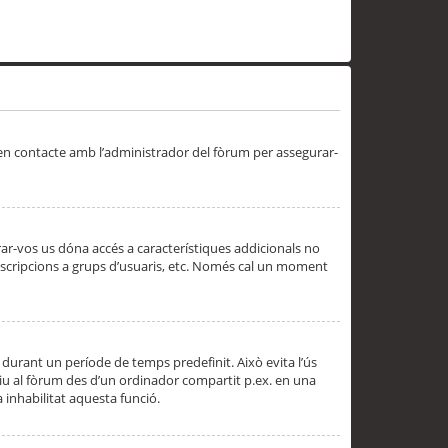
 en contacte amb l’administrador del fòrum per assegurar-
trar-vos us dóna accés a característiques addicionals no
subscripcions a grups d’usuaris, etc. Només cal un moment
 durant un període de temps predefinit. Això evita l’ús
cediu al fòrum des d’un ordinador compartit p.ex. en una
a inhabilitat aquesta funció.