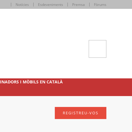
Notícies
Esdeveniments
Premsa
Fòrums
INADORS I MÒBILS EN CATALÀ
REGISTREU-VOS