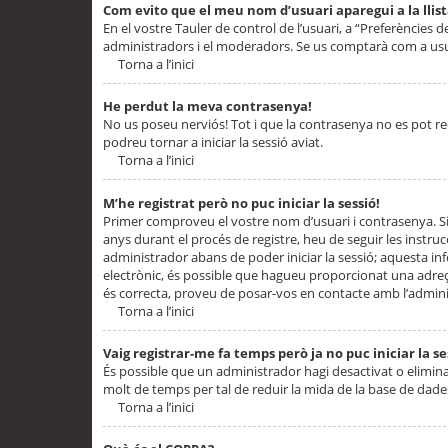
Com evito que el meu nom d’usuari aparegui a la llis
En el vostre Tauler de control de l’usuari, a “Preferències d
administradors i el moderadors. Se us comptarà com a usu
Torna a l’inici
He perdut la meva contrasenya!
No us poseu nerviós! Tot i que la contrasenya no es pot recup
podreu tornar a iniciar la sessió aviat.
Torna a l’inici
M’he registrat però no puc iniciar la sessió!
Primer comproveu el vostre nom d’usuari i contrasenya. Si
anys durant el procés de registre, heu de seguir les instru
administrador abans de poder iniciar la sessió; aquesta inf
electrònic, és possible que hagueu proporcionat una adreça
és correcta, proveu de posar-vos en contacte amb l’admini
Torna a l’inici
Vaig registrar-me fa temps però ja no puc iniciar la se
És possible que un administrador hagi desactivat o elimin
molt de temps per tal de reduir la mida de la base de dades
Torna a l’inici