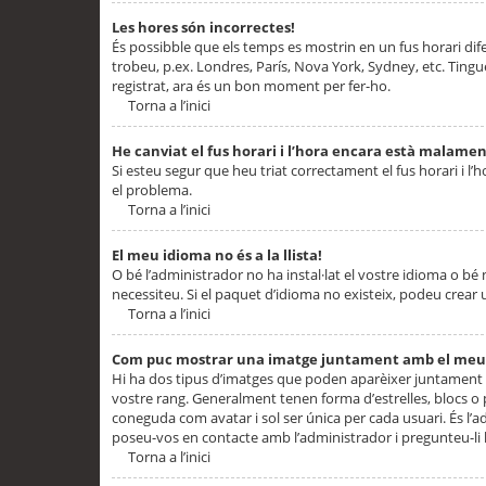
Les hores són incorrectes!
És possibble que els temps es mostrin en un fus horari difere
trobeu, p.ex. Londres, París, Nova York, Sydney, etc. Ting
registrat, ara és un bon moment per fer-ho.
Torna a l’inici
He canviat el fus horari i l’hora encara està malamen
Si esteu segur que heu triat correctament el fus horari i l’h
el problema.
Torna a l’inici
El meu idioma no és a la llista!
O bé l’administrador no ha instal·lat el vostre idioma o bé
necessiteu. Si el paquet d’idioma no existeix, podeu crear u
Torna a l’inici
Com puc mostrar una imatge juntament amb el meu
Hi ha dos tipus d’imatges que poden aparèixer juntament a
vostre rang. Generalment tenen forma d’estrelles, blocs o
coneguda com avatar i sol ser única per cada usuari. És l’a
poseu-vos en contacte amb l’administrador i pregunteu-li l
Torna a l’inici