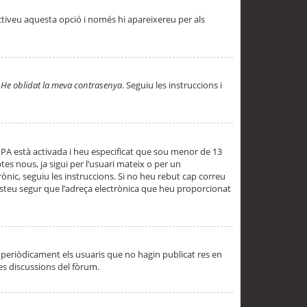
ctiveu aquesta opció i només hi apareixereu per als
a
He oblidat la meva contrasenya
. Seguiu les instruccions i
PPA està activada i heu especificat que sou menor de 13
es nous, ja sigui per l’usuari mateix o per un
ònic, seguiu les instruccions. Si no heu rebut cap correu
 esteu segur que l’adreça electrònica que heu proporcionat
periòdicament els usuaris que no hagin publicat res en
es discussions del fòrum.