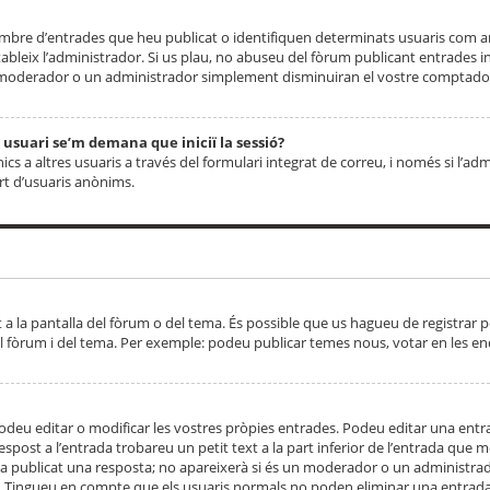
 nombre d’entrades que heu publicat o identifiquen determinats usuaris com
tableix l’administrador. Si us plau, no abuseu del fòrum publicant entrades 
moderador o un administrador simplement disminuiran el vostre comptador
n usuari se’m demana que iniciï la sessió?
s a altres usuaris a través del formulari integrat de correu, i només si l’adm
art d’usuaris anònims.
t a la pantalla del fòrum o del tema. És possible que us hagueu de registrar p
el fòrum i del tema. Per exemple: podeu publicar temes nous, votar en les en
eu editar o modificar les vostres pròpies entrades. Podeu editar una entra
respost a l’entrada trobareu un petit text a la part inferior de l’entrada que
 ha publicat una resposta; no apareixerà si és un moderador o un administrador
. Tingueu en compte que els usuaris normals no poden eliminar una entrada s