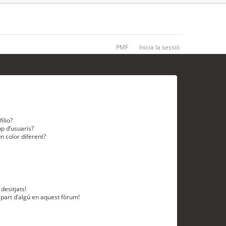
PMF
Inicia la sessió
ilio?
p d’usuaris?
n color diferent?
desitjats!
 part d’algú en aquest fòrum!