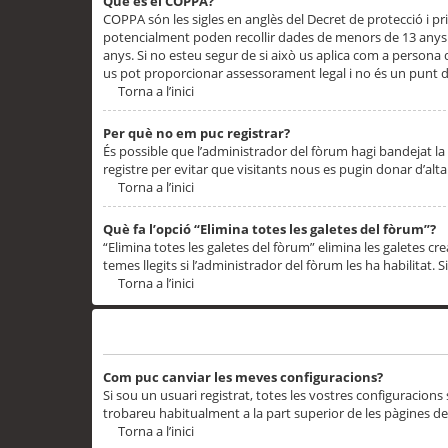
Què és el COPPA?
COPPA són les sigles en anglès del Decret de protecció i priv
potencialment poden recollir dades de menors de 13 anys qu
anys. Si no esteu segur de si això us aplica com a persona
us pot proporcionar assessorament legal i no és un punt de
Torna a l’inici
Per què no em puc registrar?
És possible que l’administrador del fòrum hagi bandejat la 
registre per evitar que visitants nous es pugin donar d’al
Torna a l’inici
Què fa l’opció “Elimina totes les galetes del fòrum”?
“Elimina totes les galetes del fòrum” elimina les galetes
temes llegits si l’administrador del fòrum les ha habilitat. 
Torna a l’inici
Preferències i configuracions de l’usuari
Com puc canviar les meves configuracions?
Si sou un usuari registrat, totes les vostres configuracions
trobareu habitualment a la part superior de les pàgines de
Torna a l’inici