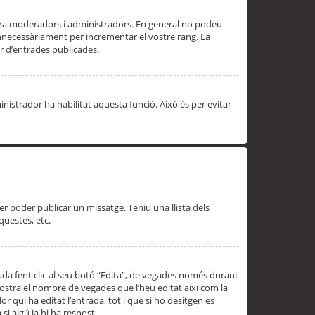
 ara moderadors i administradors. En general no podeu
innecessàriament per incrementar el vostre rang. La
 d’entrades publicades.
inistrador ha habilitat aquesta funció. Això és per evitar
er poder publicar un missatge. Teniu una llista dels
questes, etc.
da fent clic al seu botó “Edita”, de vegades només durant
 mostra el nombre de vegades que l’heu editat així com la
 qui ha editat l’entrada, tot i que si ho desitgen es
i algú ja hi ha respost.