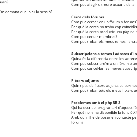
uari?
Com puc afegir o treure usuaris de la l
e’m demana que iniciï la sessió?
Cerca dels fòrums
Com puc cercar en un fòrum o fòrums
Per què la cerca no troba cap coincidè
Per què la cerca produeix una pàgina e
Com puc cercar membres?
Com puc trobar els meus temes i entr
Subscripcions a temes i adreces d’in
Quina és la diferència entre les adreces
Com puc subscriure’m a un fòrum o u
Com puc cancel·lar les meves subscrip
Fitxers adjunts
Quin tipus de fitxers adjunts es perm
Com puc trobar tots els meus fitxers a
Problemes amb el phpBB 3
Qui ha escrit el programari d’aquest f
Per què no hi ha disponible la funció X?
Amb qui m’he de posar en contacte per
fòrum?