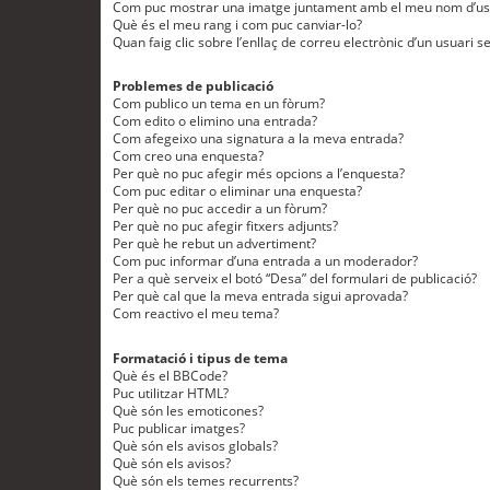
Com puc mostrar una imatge juntament amb el meu nom d’us
Què és el meu rang i com puc canviar-lo?
Quan faig clic sobre l’enllaç de correu electrònic d’un usuari s
Problemes de publicació
Com publico un tema en un fòrum?
Com edito o elimino una entrada?
Com afegeixo una signatura a la meva entrada?
Com creo una enquesta?
Per què no puc afegir més opcions a l’enquesta?
Com puc editar o eliminar una enquesta?
Per què no puc accedir a un fòrum?
Per què no puc afegir fitxers adjunts?
Per què he rebut un advertiment?
Com puc informar d’una entrada a un moderador?
Per a què serveix el botó “Desa” del formulari de publicació?
Per què cal que la meva entrada sigui aprovada?
Com reactivo el meu tema?
Formatació i tipus de tema
Què és el BBCode?
Puc utilitzar HTML?
Què són les emoticones?
Puc publicar imatges?
Què són els avisos globals?
Què són els avisos?
Què són els temes recurrents?