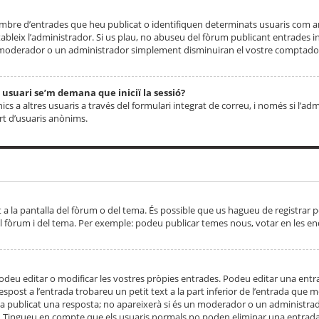
 nombre d’entrades que heu publicat o identifiquen determinats usuaris com
tableix l’administrador. Si us plau, no abuseu del fòrum publicant entrades 
moderador o un administrador simplement disminuiran el vostre comptador
n usuari se’m demana que iniciï la sessió?
s a altres usuaris a través del formulari integrat de correu, i només si l’adm
art d’usuaris anònims.
t a la pantalla del fòrum o del tema. És possible que us hagueu de registrar p
el fòrum i del tema. Per exemple: podeu publicar temes nous, votar en les en
eu editar o modificar les vostres pròpies entrades. Podeu editar una entra
respost a l’entrada trobareu un petit text a la part inferior de l’entrada que
 ha publicat una resposta; no apareixerà si és un moderador o un administrador
. Tingueu en compte que els usuaris normals no poden eliminar una entrada s