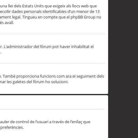
una llei dels Estats Units que exigeix als llocs web que
ecollir dades personals identificables d’un menor de 13
ssorament legal. Tingueu en compte que el phpBB Group no
s avall.
r. L’administrador del fòrum pot haver inhabilitat el
.
rum. També proporciona funcions com ara el seguiment dels
inar les galetes del fòrum ho solucioni.
uler de control de l’usuari a través de l’enllaç que
 preferències.