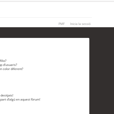
PMF
Inicia la sessió
ilio?
p d’usuaris?
n color diferent?
desitjats!
 part d’algú en aquest fòrum!