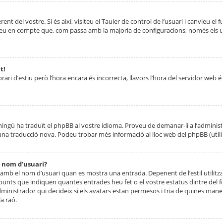
nt del vostre. Si és així, visiteu el Tauler de control de l’usuari i canvieu el
ueu en compte que, com passa amb la majoria de configuracions, només els usu
t!
orari d’estiu però l’hora encara és incorrecta, llavors l’hora del servidor web é
 ningú ha traduït el phpBB al vostre idioma. Proveu de demanar-li a l’administ
na traducció nova. Podeu trobar més informació al lloc web del phpBB (utilitze
 nom d’usuari?
mb el nom d’usuari quan es mostra una entrada. Depenent de l’estil utilitza
 punts que indiquen quantes entrades heu fet o el vostre estatus dintre de
dministrador qui decideix si els avatars estan permesos i tria de quines maner
a raó.