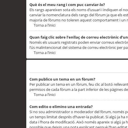
Què és el meu rang i com puc canviar-lo?
Els rangs apareixen sota els noms d’usuari i indiquen el
canviar la nomenclatura dels rangs del fòrum ja que els es
majoría de fòrums no toleren aquest comportament i un 
Torna a l’inici
Quan faig clic sobre l’enllaç de correu electrònic d’u
Només els usuaris registrats poden enviar correus electrònic
l’ús malintencionat del sistema de correu electrònic per p
Torna a l’inici
Problemes de publicació
Com publico un tema en un fòrum?
Per publicar un tema en un fòrum, feu clic al botó rellevan
permisos de cada fòrum a la part inferior de les pàgines d
Torna a l’inici
Com edito o elimino una entrada?
Si no sou administrador o moderador del fòrum, només pod
un temps limitat després d’haver-la publicat. Si algú ja ha 
data i l’hora de modificació. Això només apareix si algú ja
possible que deixin una nota explicant perquè l’han editat