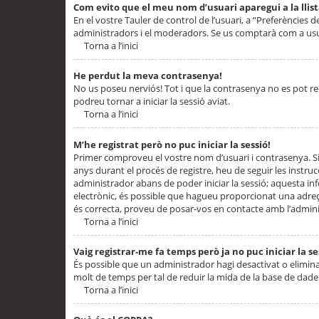
Com evito que el meu nom d’usuari aparegui a la llis
En el vostre Tauler de control de l’usuari, a “Preferències d
administradors i el moderadors. Se us comptarà com a usu
Torna a l’inici
He perdut la meva contrasenya!
No us poseu nerviós! Tot i que la contrasenya no es pot recup
podreu tornar a iniciar la sessió aviat.
Torna a l’inici
M’he registrat però no puc iniciar la sessió!
Primer comproveu el vostre nom d’usuari i contrasenya. Si
anys durant el procés de registre, heu de seguir les instru
administrador abans de poder iniciar la sessió; aquesta inf
electrònic, és possible que hagueu proporcionat una adreça
és correcta, proveu de posar-vos en contacte amb l’admini
Torna a l’inici
Vaig registrar-me fa temps però ja no puc iniciar la se
És possible que un administrador hagi desactivat o elimin
molt de temps per tal de reduir la mida de la base de dades
Torna a l’inici