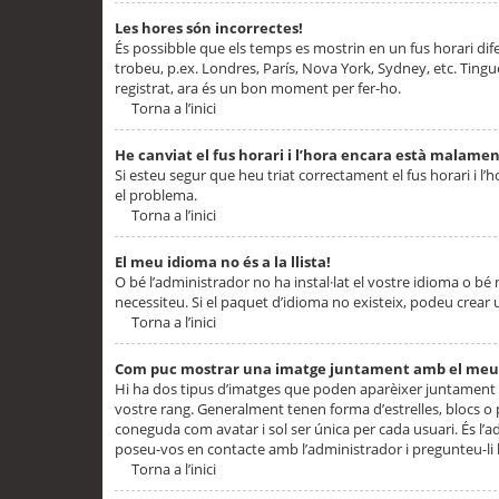
Les hores són incorrectes!
És possibble que els temps es mostrin en un fus horari difere
trobeu, p.ex. Londres, París, Nova York, Sydney, etc. Ting
registrat, ara és un bon moment per fer-ho.
Torna a l’inici
He canviat el fus horari i l’hora encara està malamen
Si esteu segur que heu triat correctament el fus horari i l’h
el problema.
Torna a l’inici
El meu idioma no és a la llista!
O bé l’administrador no ha instal·lat el vostre idioma o bé
necessiteu. Si el paquet d’idioma no existeix, podeu crear u
Torna a l’inici
Com puc mostrar una imatge juntament amb el meu
Hi ha dos tipus d’imatges que poden aparèixer juntament a
vostre rang. Generalment tenen forma d’estrelles, blocs o
coneguda com avatar i sol ser única per cada usuari. És l’a
poseu-vos en contacte amb l’administrador i pregunteu-li l
Torna a l’inici