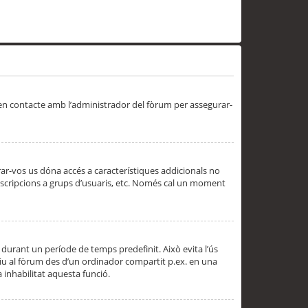
 en contacte amb l’administrador del fòrum per assegurar-
trar-vos us dóna accés a característiques addicionals no
subscripcions a grups d’usuaris, etc. Només cal un moment
 durant un període de temps predefinit. Això evita l’ús
cediu al fòrum des d’un ordinador compartit p.ex. en una
a inhabilitat aquesta funció.