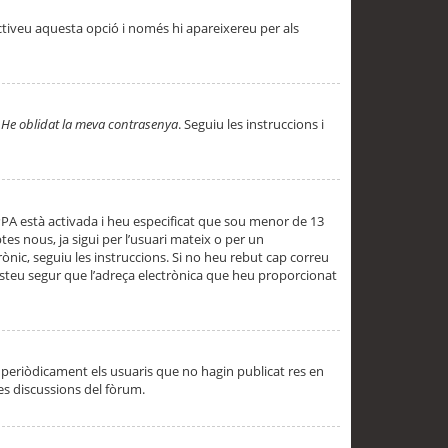
ctiveu aquesta opció i només hi apareixereu per als
a
He oblidat la meva contrasenya
. Seguiu les instruccions i
PPA està activada i heu especificat que sou menor de 13
es nous, ja sigui per l’usuari mateix o per un
ònic, seguiu les instruccions. Si no heu rebut cap correu
 esteu segur que l’adreça electrònica que heu proporcionat
periòdicament els usuaris que no hagin publicat res en
es discussions del fòrum.