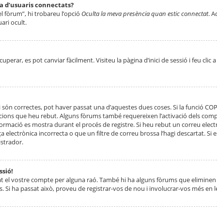
ta d’usuaris connectats?
el fòrum”, hi trobareu l’opció
Oculta la meva presència quan estic connectat
. A
ari ocult.
erar, es pot canviar fàcilment. Visiteu la pàgina d’inici de sessió i feu clic 
 són correctes, pot haver passat una d’aquestes dues coses. Si la funció CO
ccions que heu rebut. Alguns fòrums també requereixen l’activació dels compt
ormació es mostra durant el procés de registre. Si heu rebut un correu electr
 electrònica incorrecta o que un filtre de correu brossa l’hagi descartat. Si
strador.
ssió!
at el vostre compte per alguna raó. També hi ha alguns fòrums que eliminen 
. Si ha passat això, proveu de registrar-vos de nou i involucrar-vos més en l