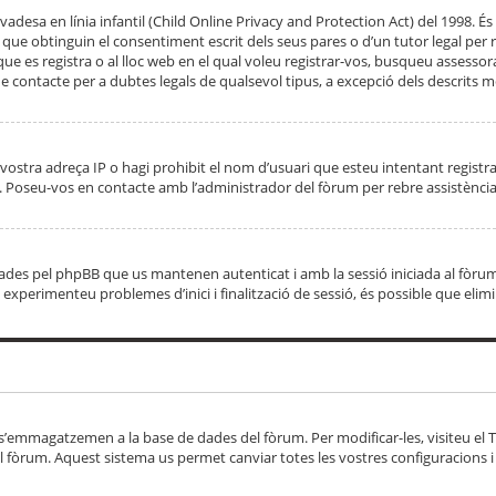
adesa en línia infantil (Child Online Privacy and Protection Act) del 1998. És 
e obtinguin el consentiment escrit dels seus pares o d’un tutor legal per r
 que es registra o al lloc web en el qual voleu registrar-vos, busqueu asse
 contacte per a dubtes legals de qualsevol tipus, a excepció dels descrits mé
vostra adreça IP o hagi prohibit el nom d’usuari que esteu intentant registra
ta. Poseu-vos en contacte amb l’administrador del fòrum per rebre assistència
 creades pel phpBB que us mantenen autenticat i amb la sessió iniciada al fò
Si experimenteu problemes d’inici i finalització de sessió, és possible que elim
 s’emmagatzemen a la base de dades del fòrum. Per modificar-les, visiteu el Ta
l fòrum. Aquest sistema us permet canviar totes les vostres configuracions i