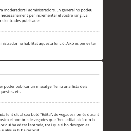
 ara moderadors i administradors. En general no podeu
innecessàriament per incrementar el vostre rang. La
 d’entrades publicades.
inistrador ha habilitat aquesta funció. Això és per evitar
er poder publicar un missatge. Teniu una llista dels
questes, etc.
da fent clic al seu botó “Edita”, de vegades només durant
 mostra el nombre de vegades que l’heu editat així com la
 qui ha editat l’entrada, tot i que si ho desitgen es
i algú ja hi ha respost.