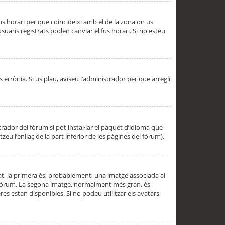
 fus horari per que coincideixi amb el de la zona on us
aris registrats poden canviar el fus horari. Si no esteu
s errònia. Si us plau, aviseu l’administrador per que arregli
rador del fòrum si pot instal·lar el paquet d’idioma que
u l’enllaç de la part inferior de les pàgines del fòrum).
t, la primera és, probablement, una imatge associada al
l fòrum. La segona imatge, normalment més gran, és
es estan disponibles. Si no podeu utilitzar els avatars,