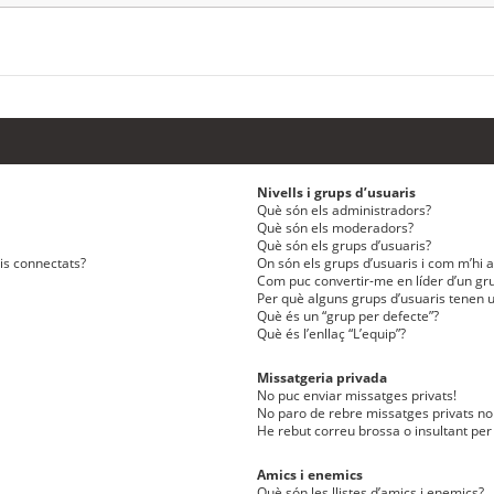
Nivells i grups d’usuaris
Què són els administradors?
Què són els moderadors?
Què són els grups d’usuaris?
ris connectats?
On són els grups d’usuaris i com m’hi af
Com puc convertir-me en líder d’un gru
Per què alguns grups d’usuaris tenen u
Què és un “grup per defecte”?
Què és l’enllaç “L’equip”?
Missatgeria privada
No puc enviar missatges privats!
No paro de rebre missatges privats no 
He rebut correu brossa o insultant per
Amics i enemics
Què són les llistes d’amics i enemics?