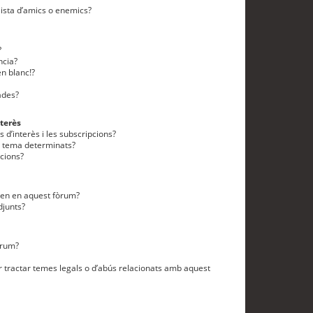
lista d’amics o enemics?
?
ncia?
n blanc!?
ades?
terès
 d’interès i les subscripcions?
n tema determinats?
cions?
eten en aquest fòrum?
djunts?
òrum?
 tractar temes legals o d’abús relacionats amb aquest