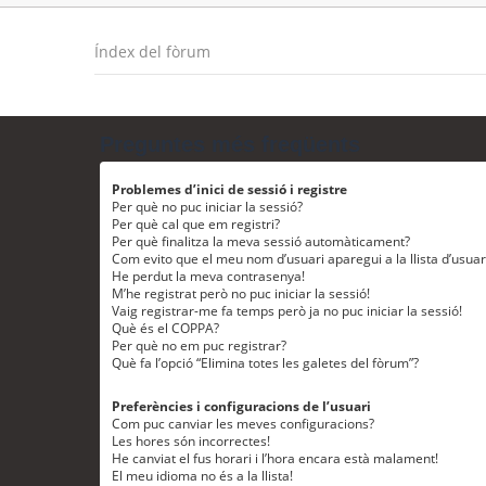
Índex del fòrum
Preguntes més freqüents
Problemes d’inici de sessió i registre
Per què no puc iniciar la sessió?
Per què cal que em registri?
Per què finalitza la meva sessió automàticament?
Com evito que el meu nom d’usuari aparegui a la llista d’usua
He perdut la meva contrasenya!
M’he registrat però no puc iniciar la sessió!
Vaig registrar-me fa temps però ja no puc iniciar la sessió!
Què és el COPPA?
Per què no em puc registrar?
Què fa l’opció “Elimina totes les galetes del fòrum”?
Preferències i configuracions de l’usuari
Com puc canviar les meves configuracions?
Les hores són incorrectes!
He canviat el fus horari i l’hora encara està malament!
El meu idioma no és a la llista!