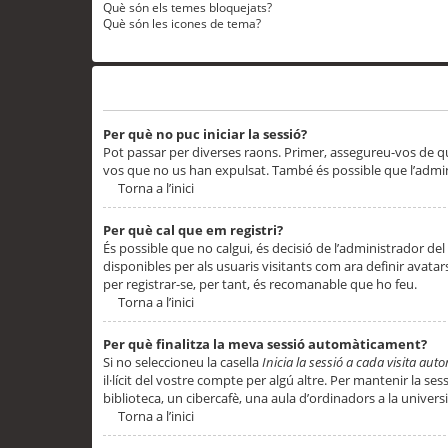
Què són els temes bloquejats?
Què són les icones de tema?
Problemes d’inici de sessió i registre
Per què no puc iniciar la sessió?
Pot passar per diverses raons. Primer, assegureu-vos de q
vos que no us han expulsat. També és possible que l’admini
Torna a l’inici
Per què cal que em registri?
És possible que no calgui, és decisió de l’administrador del
disponibles per als usuaris visitants com ara definir avata
per registrar-se, per tant, és recomanable que ho feu.
Torna a l’inici
Per què finalitza la meva sessió automàticament?
Si no seleccioneu la casella
Inicia la sessió a cada visita au
il·lícit del vostre compte per algú altre. Per mantenir la s
biblioteca, un cibercafè, una aula d’ordinadors a la universi
Torna a l’inici