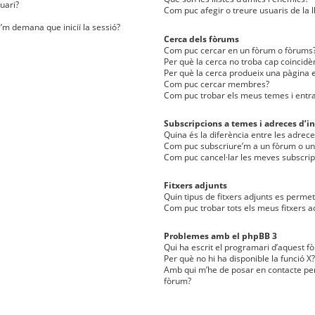
uari?
Com puc afegir o treure usuaris de la l
e’m demana que iniciï la sessió?
Cerca dels fòrums
Com puc cercar en un fòrum o fòrums
Per què la cerca no troba cap coincidè
Per què la cerca produeix una pàgina e
Com puc cercar membres?
Com puc trobar els meus temes i entr
Subscripcions a temes i adreces d’in
Quina és la diferència entre les adreces
Com puc subscriure’m a un fòrum o u
Com puc cancel·lar les meves subscrip
Fitxers adjunts
Quin tipus de fitxers adjunts es perm
Com puc trobar tots els meus fitxers a
Problemes amb el phpBB 3
Qui ha escrit el programari d’aquest f
Per què no hi ha disponible la funció X?
Amb qui m’he de posar en contacte per
fòrum?