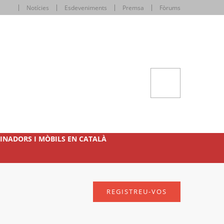
Notícies
Esdeveniments
Premsa
Fòrums
INADORS I MÒBILS EN CATALÀ
REGISTREU-VOS