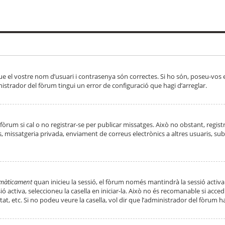
ue el vostre nom d’usuari i contrasenya són correctes. Si ho són, poseu-vos
strador del fòrum tingui un error de configuració que hagi d’arreglar.
 fòrum si cal o no registrar-se per publicar missatges. Això no obstant, regis
rs, missatgeria privada, enviament de correus electrònics a altres usuaris, 
tomàticament
quan inicieu la sessió, el fòrum només mantindrà la sessió activa
essió activa, seleccioneu la casella en iniciar-la. Això no és recomanable si ac
tat, etc. Si no podeu veure la casella, vol dir que l’administrador del fòrum h