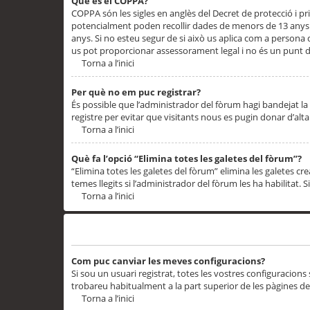
Què és el COPPA?
COPPA són les sigles en anglès del Decret de protecció i priv
potencialment poden recollir dades de menors de 13 anys qu
anys. Si no esteu segur de si això us aplica com a persona
us pot proporcionar assessorament legal i no és un punt de
Torna a l’inici
Per què no em puc registrar?
És possible que l’administrador del fòrum hagi bandejat la 
registre per evitar que visitants nous es pugin donar d’al
Torna a l’inici
Què fa l’opció “Elimina totes les galetes del fòrum”?
“Elimina totes les galetes del fòrum” elimina les galetes
temes llegits si l’administrador del fòrum les ha habilitat. 
Torna a l’inici
Preferències i configuracions de l’usuari
Com puc canviar les meves configuracions?
Si sou un usuari registrat, totes les vostres configuracions
trobareu habitualment a la part superior de les pàgines de
Torna a l’inici