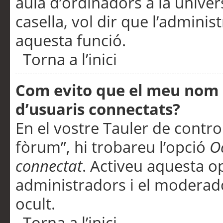
aula d’ordinadors a la univers
casella, vol dir que l’adminis
aquesta funció.
Torna a l’inici
Com evito que el meu nom d’
d’usuaris connectats?
En el vostre Tauler de control
fòrum”, hi trobareu l’opció
O
connectat
. Activeu aquesta o
administradors i el moderad
ocult.
Torna a l’inici