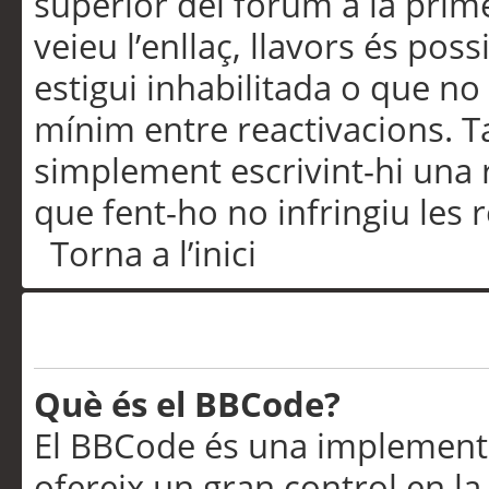
superior del fòrum a la prime
veieu l’enllaç, llavors és pos
estigui inhabilitada o que no
mínim entre reactivacions. T
simplement escrivint-hi una 
que fent-ho no infringiu les 
Torna a l’inici
Formatació i tipus de te
Què és el BBCode?
El BBCode és una implementa
ofereix un gran control en l