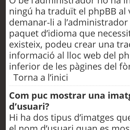
O bé l’administrador no ha in
ningú ha traduït el phpBB al
demanar-li a l’administrador d
paquet d’idioma que necessit
existeix, podeu crear una t
informació al lloc web del php
inferior de les pàgines del f
Torna a l’inici
Com puc mostrar una imat
d’usuari?
Hi ha dos tipus d’imatges q
el nom d’usuari quan es mos