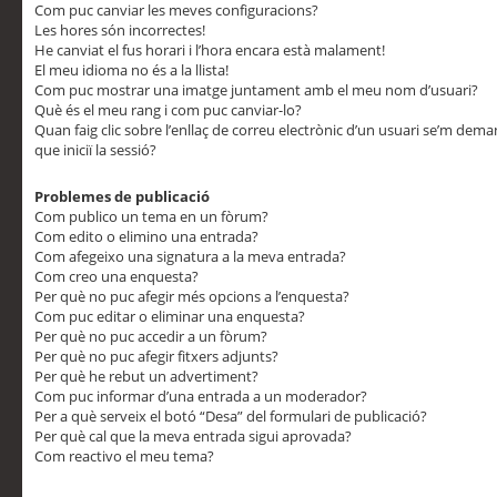
Com puc canviar les meves configuracions?
Les hores són incorrectes!
He canviat el fus horari i l’hora encara està malament!
El meu idioma no és a la llista!
Com puc mostrar una imatge juntament amb el meu nom d’usuari?
Què és el meu rang i com puc canviar-lo?
Quan faig clic sobre l’enllaç de correu electrònic d’un usuari se’m dem
que iniciï la sessió?
Problemes de publicació
Com publico un tema en un fòrum?
Com edito o elimino una entrada?
Com afegeixo una signatura a la meva entrada?
Com creo una enquesta?
Per què no puc afegir més opcions a l’enquesta?
Com puc editar o eliminar una enquesta?
Per què no puc accedir a un fòrum?
Per què no puc afegir fitxers adjunts?
Per què he rebut un advertiment?
Com puc informar d’una entrada a un moderador?
Per a què serveix el botó “Desa” del formulari de publicació?
Per què cal que la meva entrada sigui aprovada?
Com reactivo el meu tema?