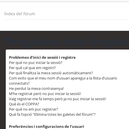
Índex del fòrum
Preguntes més freqüe
Problemes d’inici de sessió i registre
Per què no puc iniciar la sessió?
Per què cal que em registri?
Per què finalitza la meva sessió automàticament?
Com evito que el meu nom d’usuari aparegui a la llista d’usuaris
connectats?
He perdut la meva contrasenya!
M’he registrat però no puc iniciar la sessió!
Vaig registrar-me fa temps però ja no puc iniciar la sessió!
Què és el COPPA?
Per què no em puc registrar?
Què fa l’opció “Elimina totes les galetes del fòrum”?
Preferències i configuracions de l’usuari