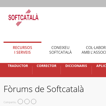
RECURSOS
CONEIXEU
COL·LABO
I SERVEIS
SOFTCATALÀ
AMB L'ASSOC
TRADUCTOR
CORRECTOR
DICCIONARIS
APLI
Fòrums de Softcatalà
Compartiu