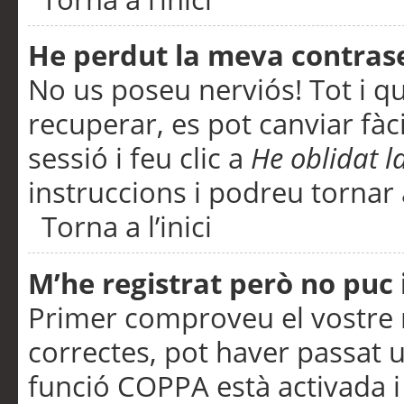
He perdut la meva contras
No us poseu nerviós! Tot i q
recuperar, es pot canviar fàci
sessió i feu clic a
He oblidat 
instruccions i podreu tornar a
Torna a l’inici
M’he registrat però no puc i
Primer comproveu el vostre n
correctes, pot haver passat u
funció COPPA està activada 