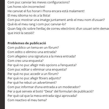
Com puc canviar les meves configuracions?
Les hores són incorrectes!
He canviat el fus horari i l’hora encara està malament!
El meu idioma no és a la llista!
Com puc mostrar una imatge juntament amb el meu nom d’usuari?
Què és el meu rang i com puc canviar-lo?
Quan faig clic sobre l’enllaç de correu electrònic d’un usuari se’m dem
que iniciï la sessió?
Problemes de publicació
Com publico un tema en un fòrum?
Com edito o elimino una entrada?
Com afegeixo una signatura a la meva entrada?
Com creo una enquesta?
Per què no puc afegir més opcions a l’enquesta?
Com puc editar o eliminar una enquesta?
Per què no puc accedir a un fòrum?
Per què no puc afegir fitxers adjunts?
Per què he rebut un advertiment?
Com puc informar d’una entrada a un moderador?
Per a què serveix el botó “Desa” del formulari de publicació?
Per què cal que la meva entrada sigui aprovada?
Com reactivo el meu tema?