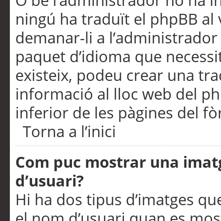
O bé l’administrador no ha in
ningú ha traduït el phpBB al
demanar-li a l’administrador d
paquet d’idioma que necessit
existeix, podeu crear una t
informació al lloc web del php
inferior de les pàgines del f
Torna a l’inici
Com puc mostrar una imat
d’usuari?
Hi ha dos tipus d’imatges q
el nom d’usuari quan es mos