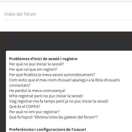
Índex del fòrum
Preguntes més freqüe
Problemes d’inici de sessió i registre
Per què no puc iniciar la sessió?
Per què cal que em registri?
Per què finalitza la meva sessió automàticament?
Com evito que el meu nom d’usuari aparegui a la llista d’usuaris
connectats?
He perdut la meva contrasenya!
M’he registrat però no puc iniciar la sessió!
Vaig registrar-me fa temps però ja no puc iniciar la sessió!
Què és el COPPA?
Per què no em puc registrar?
Què fa l’opció “Elimina totes les galetes del fòrum”?
Preferències i configuracions de l’usuari