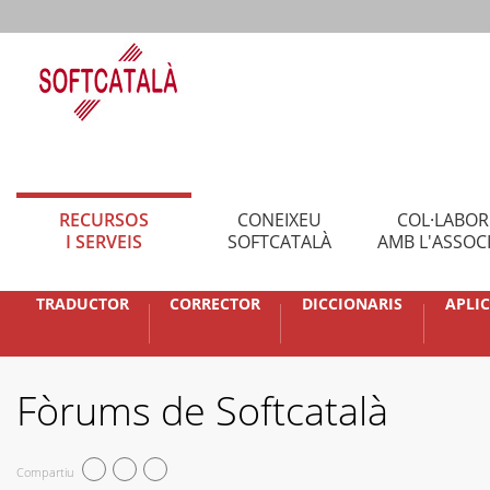
RECURSOS
CONEIXEU
COL·LABO
I SERVEIS
SOFTCATALÀ
AMB L'ASSOC
TRADUCTOR
CORRECTOR
DICCIONARIS
APLI
Fòrums de Softcatalà
Compartiu