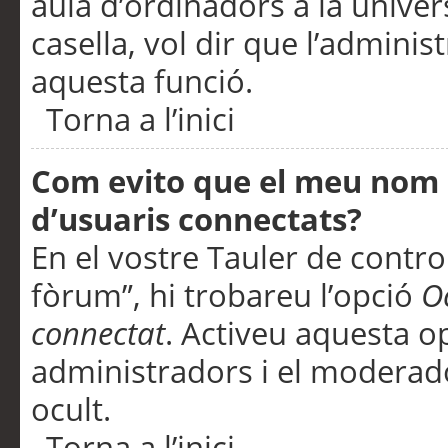
aula d’ordinadors a la univers
casella, vol dir que l’adminis
aquesta funció.
Torna a l’inici
Com evito que el meu nom d’
d’usuaris connectats?
En el vostre Tauler de control
fòrum”, hi trobareu l’opció
O
connectat
. Activeu aquesta o
administradors i el moderad
ocult.
Torna a l’inici