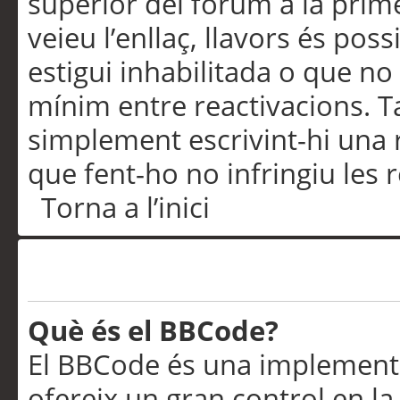
superior del fòrum a la prime
veieu l’enllaç, llavors és pos
estigui inhabilitada o que no
mínim entre reactivacions. T
simplement escrivint-hi una 
que fent-ho no infringiu les 
Torna a l’inici
Formatació i tipus de te
Què és el BBCode?
El BBCode és una implementa
ofereix un gran control en l