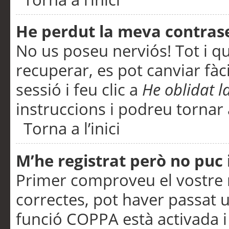
He perdut la meva contras
No us poseu nerviós! Tot i q
recuperar, es pot canviar fàci
sessió i feu clic a
He oblidat 
instruccions i podreu tornar a
Torna a l’inici
M’he registrat però no puc i
Primer comproveu el vostre n
correctes, pot haver passat u
funció COPPA està activada 