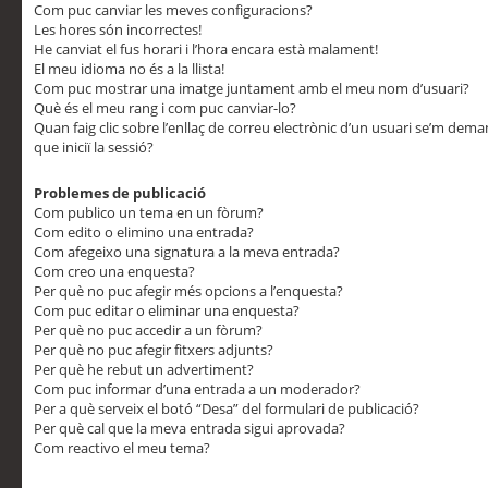
Com puc canviar les meves configuracions?
Les hores són incorrectes!
He canviat el fus horari i l’hora encara està malament!
El meu idioma no és a la llista!
Com puc mostrar una imatge juntament amb el meu nom d’usuari?
Què és el meu rang i com puc canviar-lo?
Quan faig clic sobre l’enllaç de correu electrònic d’un usuari se’m dem
que iniciï la sessió?
Problemes de publicació
Com publico un tema en un fòrum?
Com edito o elimino una entrada?
Com afegeixo una signatura a la meva entrada?
Com creo una enquesta?
Per què no puc afegir més opcions a l’enquesta?
Com puc editar o eliminar una enquesta?
Per què no puc accedir a un fòrum?
Per què no puc afegir fitxers adjunts?
Per què he rebut un advertiment?
Com puc informar d’una entrada a un moderador?
Per a què serveix el botó “Desa” del formulari de publicació?
Per què cal que la meva entrada sigui aprovada?
Com reactivo el meu tema?