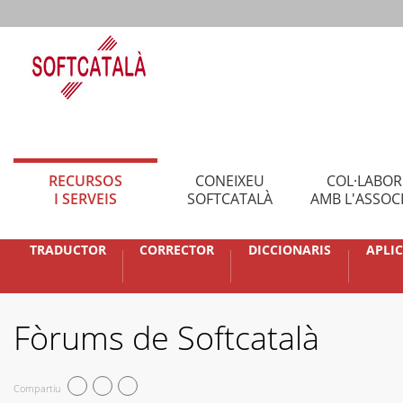
RECURSOS
CONEIXEU
COL·LABO
I SERVEIS
SOFTCATALÀ
AMB L'ASSOC
TRADUCTOR
CORRECTOR
DICCIONARIS
APLI
Fòrums de Softcatalà
Compartiu