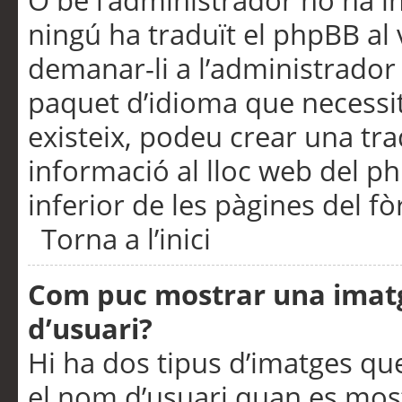
O bé l’administrador no ha in
ningú ha traduït el phpBB al
demanar-li a l’administrador d
paquet d’idioma que necessit
existeix, podeu crear una t
informació al lloc web del php
inferior de les pàgines del f
Torna a l’inici
Com puc mostrar una imat
d’usuari?
Hi ha dos tipus d’imatges q
el nom d’usuari quan es mos