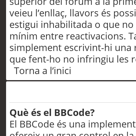
superior del fòrum a la prime
veieu l’enllaç, llavors és pos
estigui inhabilitada o que no
mínim entre reactivacions. T
simplement escrivint-hi una 
que fent-ho no infringiu les 
Torna a l’inici
Formatació i tipus de te
Què és el BBCode?
El BBCode és una implementa
ofereix un gran control en l