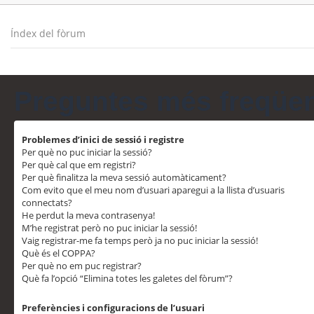
Índex del fòrum
Preguntes més freqüe
Problemes d’inici de sessió i registre
Per què no puc iniciar la sessió?
Per què cal que em registri?
Per què finalitza la meva sessió automàticament?
Com evito que el meu nom d’usuari aparegui a la llista d’usuaris
connectats?
He perdut la meva contrasenya!
M’he registrat però no puc iniciar la sessió!
Vaig registrar-me fa temps però ja no puc iniciar la sessió!
Què és el COPPA?
Per què no em puc registrar?
Què fa l’opció “Elimina totes les galetes del fòrum”?
Preferències i configuracions de l’usuari