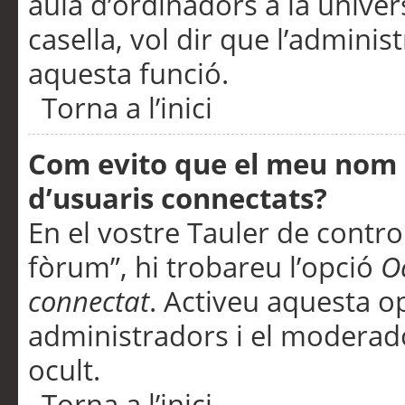
aula d’ordinadors a la univers
casella, vol dir que l’adminis
aquesta funció.
Torna a l’inici
Com evito que el meu nom d’
d’usuaris connectats?
En el vostre Tauler de control
fòrum”, hi trobareu l’opció
O
connectat
. Activeu aquesta o
administradors i el moderad
ocult.
Torna a l’inici