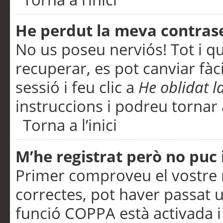
He perdut la meva contras
No us poseu nerviós! Tot i q
recuperar, es pot canviar fàci
sessió i feu clic a
He oblidat 
instruccions i podreu tornar a
Torna a l’inici
M’he registrat però no puc i
Primer comproveu el vostre n
correctes, pot haver passat u
funció COPPA està activada 