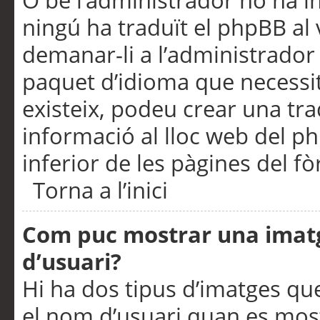
O bé l’administrador no ha in
ningú ha traduït el phpBB al
demanar-li a l’administrador d
paquet d’idioma que necessit
existeix, podeu crear una t
informació al lloc web del php
inferior de les pàgines del f
Torna a l’inici
Com puc mostrar una imat
d’usuari?
Hi ha dos tipus d’imatges q
el nom d’usuari quan es mos