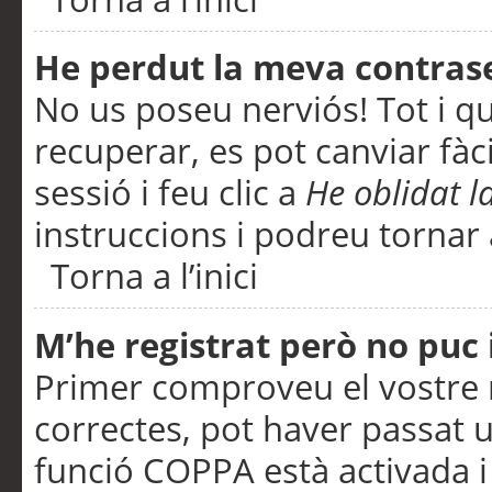
He perdut la meva contras
No us poseu nerviós! Tot i q
recuperar, es pot canviar fàci
sessió i feu clic a
He oblidat 
instruccions i podreu tornar a
Torna a l’inici
M’he registrat però no puc i
Primer comproveu el vostre n
correctes, pot haver passat u
funció COPPA està activada 