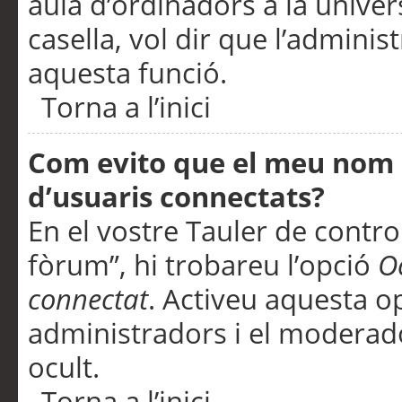
aula d’ordinadors a la univers
casella, vol dir que l’adminis
aquesta funció.
Torna a l’inici
Com evito que el meu nom d’
d’usuaris connectats?
En el vostre Tauler de control
fòrum”, hi trobareu l’opció
O
connectat
. Activeu aquesta o
administradors i el moderad
ocult.
Torna a l’inici