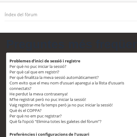
Índex del fòrum
Preguntes més freqüe
Problemes d’inici de sessió i registre
Per què no puc iniciar la sessió?
Per què cal que em registri?
Per què finalitza la meva sessió automàticament?
Com evito que el meu nom d’usuari aparegui a la llista d’usuaris
connectats?
He perdut la meva contrasenya!
M’he registrat però no puc iniciar la sessió!
Vaig registrar-me fa temps però ja no puc iniciar la sessió!
Què és el COPPA?
Per què no em puc registrar?
Què fa l’opció “Elimina totes les galetes del fòrum”?
Preferències i configuracions de l’usuari