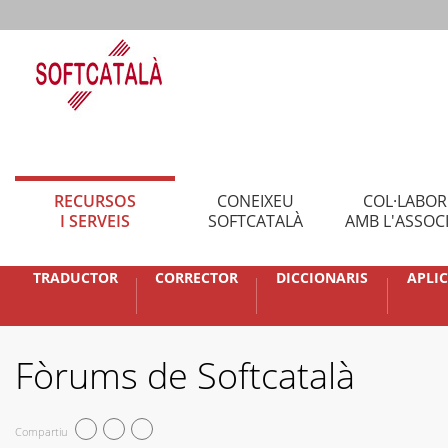
RECURSOS
CONEIXEU
COL·LABO
I SERVEIS
SOFTCATALÀ
AMB L'ASSOC
TRADUCTOR
CORRECTOR
DICCIONARIS
APLI
Fòrums de Softcatalà
Compartiu