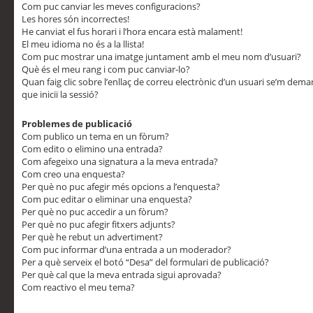
Com puc canviar les meves configuracions?
Les hores són incorrectes!
He canviat el fus horari i l’hora encara està malament!
El meu idioma no és a la llista!
Com puc mostrar una imatge juntament amb el meu nom d’usuari?
Què és el meu rang i com puc canviar-lo?
Quan faig clic sobre l’enllaç de correu electrònic d’un usuari se’m dem
que iniciï la sessió?
Problemes de publicació
Com publico un tema en un fòrum?
Com edito o elimino una entrada?
Com afegeixo una signatura a la meva entrada?
Com creo una enquesta?
Per què no puc afegir més opcions a l’enquesta?
Com puc editar o eliminar una enquesta?
Per què no puc accedir a un fòrum?
Per què no puc afegir fitxers adjunts?
Per què he rebut un advertiment?
Com puc informar d’una entrada a un moderador?
Per a què serveix el botó “Desa” del formulari de publicació?
Per què cal que la meva entrada sigui aprovada?
Com reactivo el meu tema?