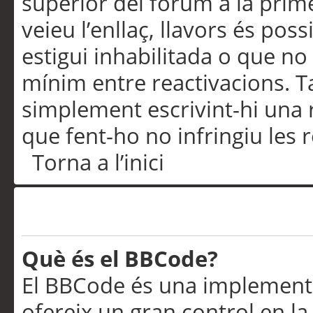
superior del fòrum a la prime
veieu l’enllaç, llavors és pos
estigui inhabilitada o que no
mínim entre reactivacions. T
simplement escrivint-hi una 
que fent-ho no infringiu les 
Torna a l’inici
Formatació i tipus de te
Què és el BBCode?
El BBCode és una implementa
ofereix un gran control en l