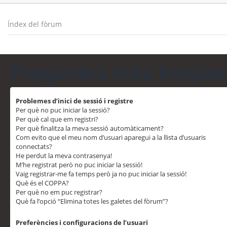
Índex del fòrum
Preguntes més freqüe
Problemes d’inici de sessió i registre
Per què no puc iniciar la sessió?
Per què cal que em registri?
Per què finalitza la meva sessió automàticament?
Com evito que el meu nom d’usuari aparegui a la llista d’usuaris
connectats?
He perdut la meva contrasenya!
M’he registrat però no puc iniciar la sessió!
Vaig registrar-me fa temps però ja no puc iniciar la sessió!
Què és el COPPA?
Per què no em puc registrar?
Què fa l’opció “Elimina totes les galetes del fòrum”?
Preferències i configuracions de l’usuari