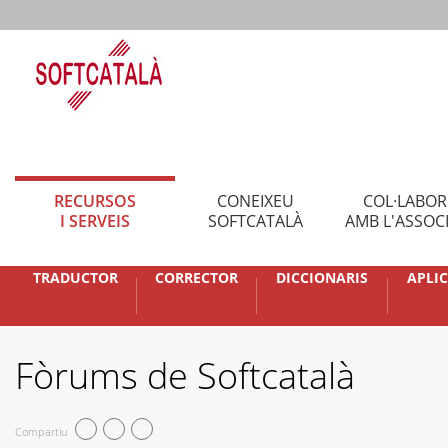
RECURSOS
CONEIXEU
COL·LABO
I SERVEIS
SOFTCATALÀ
AMB L'ASSOC
TRADUCTOR
CORRECTOR
DICCIONARIS
APLI
Fòrums de Softcatalà
Compartiu