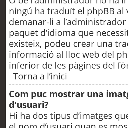
O bé l’administrador no ha in
ningú ha traduït el phpBB al
demanar-li a l’administrador d
paquet d’idioma que necessit
existeix, podeu crear una t
informació al lloc web del php
inferior de les pàgines del f
Torna a l’inici
Com puc mostrar una imat
d’usuari?
Hi ha dos tipus d’imatges q
el nom d’usuari quan es mos