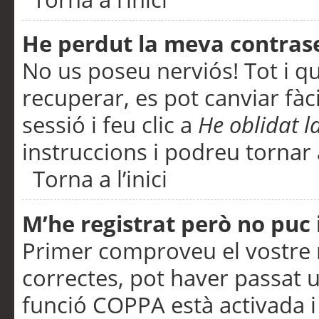
He perdut la meva contras
No us poseu nerviós! Tot i q
recuperar, es pot canviar fàci
sessió i feu clic a
He oblidat 
instruccions i podreu tornar a
Torna a l’inici
M’he registrat però no puc i
Primer comproveu el vostre n
correctes, pot haver passat u
funció COPPA està activada 