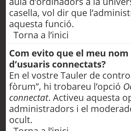
aula d’ordinadors a la univers
casella, vol dir que l’adminis
aquesta funció.
Torna a l’inici
Com evito que el meu nom d’
d’usuaris connectats?
En el vostre Tauler de control
fòrum”, hi trobareu l’opció
O
connectat
. Activeu aquesta o
administradors i el moderad
ocult.
Torna a l’inici