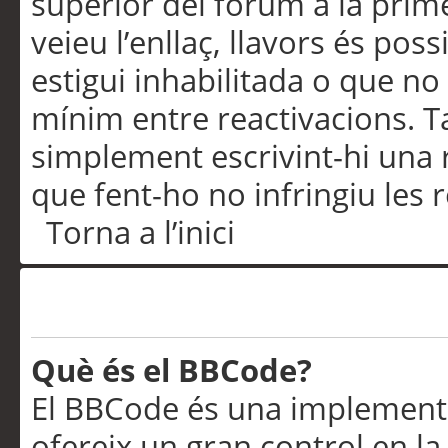
superior del fòrum a la prime
veieu l’enllaç, llavors és pos
estigui inhabilitada o que no
mínim entre reactivacions. T
simplement escrivint-hi una 
que fent-ho no infringiu les 
Torna a l’inici
Formatació i tipus de te
Què és el BBCode?
El BBCode és una implementa
ofereix un gran control en l