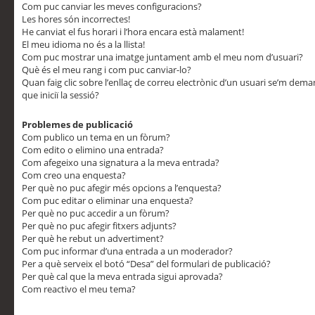
Com puc canviar les meves configuracions?
Les hores són incorrectes!
He canviat el fus horari i l’hora encara està malament!
El meu idioma no és a la llista!
Com puc mostrar una imatge juntament amb el meu nom d’usuari?
Què és el meu rang i com puc canviar-lo?
Quan faig clic sobre l’enllaç de correu electrònic d’un usuari se’m dem
que iniciï la sessió?
Problemes de publicació
Com publico un tema en un fòrum?
Com edito o elimino una entrada?
Com afegeixo una signatura a la meva entrada?
Com creo una enquesta?
Per què no puc afegir més opcions a l’enquesta?
Com puc editar o eliminar una enquesta?
Per què no puc accedir a un fòrum?
Per què no puc afegir fitxers adjunts?
Per què he rebut un advertiment?
Com puc informar d’una entrada a un moderador?
Per a què serveix el botó “Desa” del formulari de publicació?
Per què cal que la meva entrada sigui aprovada?
Com reactivo el meu tema?