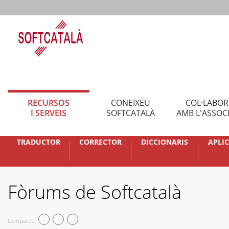
RECURSOS
CONEIXEU
COL·LABO
I SERVEIS
SOFTCATALÀ
AMB L'ASSOC
TRADUCTOR
CORRECTOR
DICCIONARIS
APLI
Fòrums de Softcatalà
Compartiu