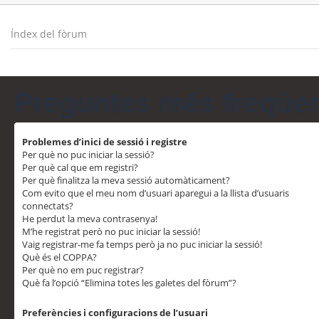
Índex del fòrum
Preguntes més freqüe
Problemes d’inici de sessió i registre
Per què no puc iniciar la sessió?
Per què cal que em registri?
Per què finalitza la meva sessió automàticament?
Com evito que el meu nom d’usuari aparegui a la llista d’usuaris
connectats?
He perdut la meva contrasenya!
M’he registrat però no puc iniciar la sessió!
Vaig registrar-me fa temps però ja no puc iniciar la sessió!
Què és el COPPA?
Per què no em puc registrar?
Què fa l’opció “Elimina totes les galetes del fòrum”?
Preferències i configuracions de l’usuari