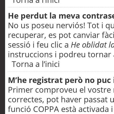
He perdut la meva contras
No us poseu nerviós! Tot i q
recuperar, es pot canviar fàci
sessió i feu clic a
He oblidat 
instruccions i podreu tornar a
Torna a l’inici
M’he registrat però no puc i
Primer comproveu el vostre n
correctes, pot haver passat u
funció COPPA està activada 