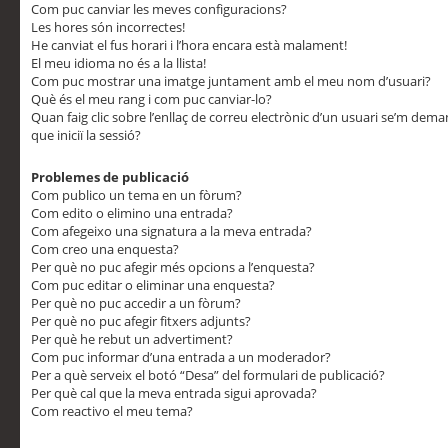
Com puc canviar les meves configuracions?
Les hores són incorrectes!
He canviat el fus horari i l’hora encara està malament!
El meu idioma no és a la llista!
Com puc mostrar una imatge juntament amb el meu nom d’usuari?
Què és el meu rang i com puc canviar-lo?
Quan faig clic sobre l’enllaç de correu electrònic d’un usuari se’m dem
que iniciï la sessió?
Problemes de publicació
Com publico un tema en un fòrum?
Com edito o elimino una entrada?
Com afegeixo una signatura a la meva entrada?
Com creo una enquesta?
Per què no puc afegir més opcions a l’enquesta?
Com puc editar o eliminar una enquesta?
Per què no puc accedir a un fòrum?
Per què no puc afegir fitxers adjunts?
Per què he rebut un advertiment?
Com puc informar d’una entrada a un moderador?
Per a què serveix el botó “Desa” del formulari de publicació?
Per què cal que la meva entrada sigui aprovada?
Com reactivo el meu tema?