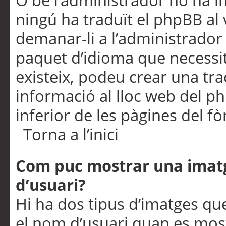
O bé l’administrador no ha in
ningú ha traduït el phpBB al
demanar-li a l’administrador d
paquet d’idioma que necessit
existeix, podeu crear una t
informació al lloc web del php
inferior de les pàgines del f
Torna a l’inici
Com puc mostrar una imat
d’usuari?
Hi ha dos tipus d’imatges q
el nom d’usuari quan es mos