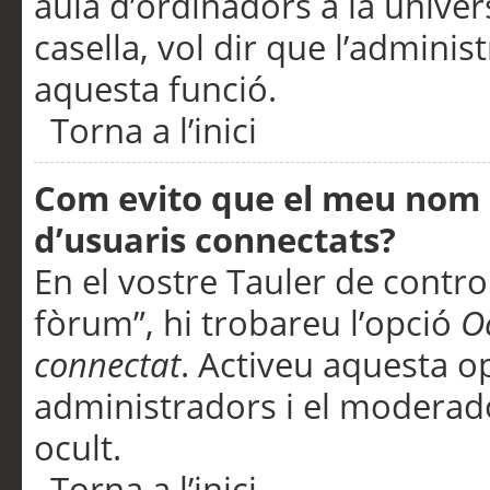
aula d’ordinadors a la univers
casella, vol dir que l’adminis
aquesta funció.
Torna a l’inici
Com evito que el meu nom d’
d’usuaris connectats?
En el vostre Tauler de control
fòrum”, hi trobareu l’opció
O
connectat
. Activeu aquesta o
administradors i el moderad
ocult.
Torna a l’inici