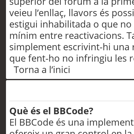
superior del fòrum a la prime
veieu l’enllaç, llavors és pos
estigui inhabilitada o que no
mínim entre reactivacions. T
simplement escrivint-hi una 
que fent-ho no infringiu les 
Torna a l’inici
Formatació i tipus de te
Què és el BBCode?
El BBCode és una implementa
ofereix un gran control en l