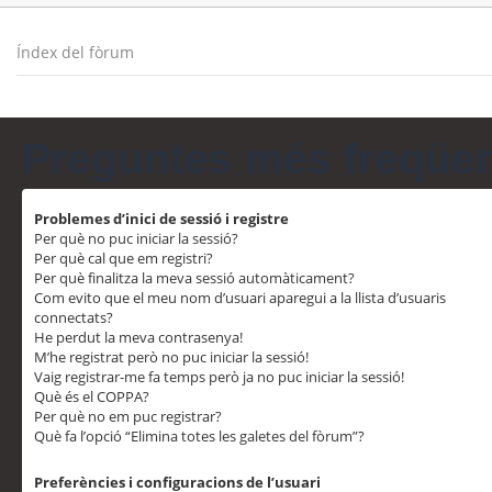
Índex del fòrum
Preguntes més freqüe
Problemes d’inici de sessió i registre
Per què no puc iniciar la sessió?
Per què cal que em registri?
Per què finalitza la meva sessió automàticament?
Com evito que el meu nom d’usuari aparegui a la llista d’usuaris
connectats?
He perdut la meva contrasenya!
M’he registrat però no puc iniciar la sessió!
Vaig registrar-me fa temps però ja no puc iniciar la sessió!
Què és el COPPA?
Per què no em puc registrar?
Què fa l’opció “Elimina totes les galetes del fòrum”?
Preferències i configuracions de l’usuari