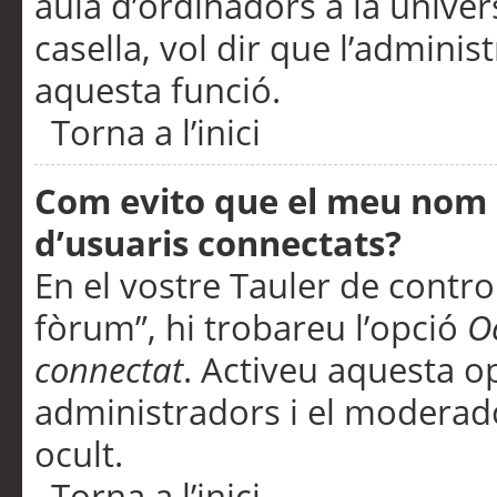
aula d’ordinadors a la univers
casella, vol dir que l’adminis
aquesta funció.
Torna a l’inici
Com evito que el meu nom d’
d’usuaris connectats?
En el vostre Tauler de control
fòrum”, hi trobareu l’opció
O
connectat
. Activeu aquesta o
administradors i el moderad
ocult.
Torna a l’inici