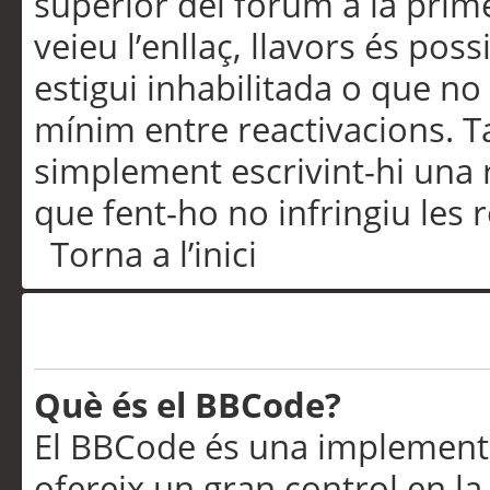
superior del fòrum a la prime
veieu l’enllaç, llavors és pos
estigui inhabilitada o que no
mínim entre reactivacions. T
simplement escrivint-hi una 
que fent-ho no infringiu les 
Torna a l’inici
Formatació i tipus de te
Què és el BBCode?
El BBCode és una implementa
ofereix un gran control en l