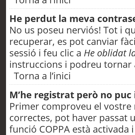
He perdut la meva contras
No us poseu nerviós! Tot i q
recuperar, es pot canviar fàci
sessió i feu clic a
He oblidat 
instruccions i podreu tornar a
Torna a l’inici
M’he registrat però no puc i
Primer comproveu el vostre n
correctes, pot haver passat u
funció COPPA està activada 