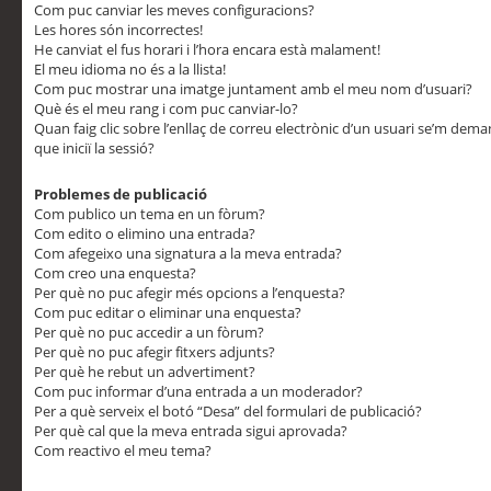
Com puc canviar les meves configuracions?
Les hores són incorrectes!
He canviat el fus horari i l’hora encara està malament!
El meu idioma no és a la llista!
Com puc mostrar una imatge juntament amb el meu nom d’usuari?
Què és el meu rang i com puc canviar-lo?
Quan faig clic sobre l’enllaç de correu electrònic d’un usuari se’m dem
que iniciï la sessió?
Problemes de publicació
Com publico un tema en un fòrum?
Com edito o elimino una entrada?
Com afegeixo una signatura a la meva entrada?
Com creo una enquesta?
Per què no puc afegir més opcions a l’enquesta?
Com puc editar o eliminar una enquesta?
Per què no puc accedir a un fòrum?
Per què no puc afegir fitxers adjunts?
Per què he rebut un advertiment?
Com puc informar d’una entrada a un moderador?
Per a què serveix el botó “Desa” del formulari de publicació?
Per què cal que la meva entrada sigui aprovada?
Com reactivo el meu tema?