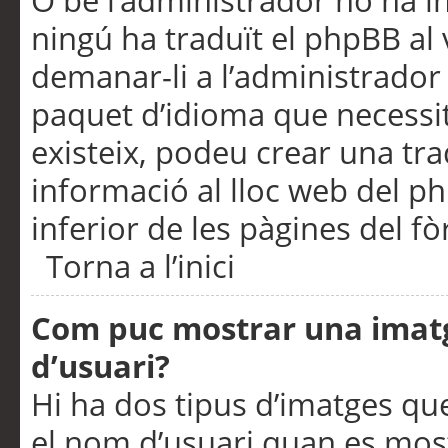
O bé l’administrador no ha in
ningú ha traduït el phpBB al
demanar-li a l’administrador d
paquet d’idioma que necessit
existeix, podeu crear una t
informació al lloc web del php
inferior de les pàgines del f
Torna a l’inici
Com puc mostrar una imat
d’usuari?
Hi ha dos tipus d’imatges q
el nom d’usuari quan es mos