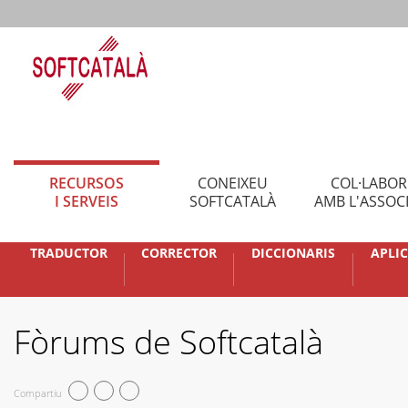
RECURSOS
CONEIXEU
COL·LABO
I SERVEIS
SOFTCATALÀ
AMB L'ASSOC
TRADUCTOR
CORRECTOR
DICCIONARIS
APLI
Fòrums de Softcatalà
Compartiu