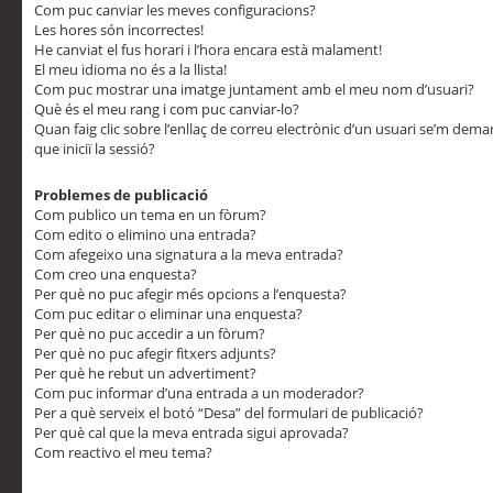
Com puc canviar les meves configuracions?
Les hores són incorrectes!
He canviat el fus horari i l’hora encara està malament!
El meu idioma no és a la llista!
Com puc mostrar una imatge juntament amb el meu nom d’usuari?
Què és el meu rang i com puc canviar-lo?
Quan faig clic sobre l’enllaç de correu electrònic d’un usuari se’m dem
que iniciï la sessió?
Problemes de publicació
Com publico un tema en un fòrum?
Com edito o elimino una entrada?
Com afegeixo una signatura a la meva entrada?
Com creo una enquesta?
Per què no puc afegir més opcions a l’enquesta?
Com puc editar o eliminar una enquesta?
Per què no puc accedir a un fòrum?
Per què no puc afegir fitxers adjunts?
Per què he rebut un advertiment?
Com puc informar d’una entrada a un moderador?
Per a què serveix el botó “Desa” del formulari de publicació?
Per què cal que la meva entrada sigui aprovada?
Com reactivo el meu tema?