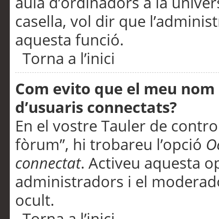
aula d’ordinadors a la univers
casella, vol dir que l’adminis
aquesta funció.
Torna a l’inici
Com evito que el meu nom d’
d’usuaris connectats?
En el vostre Tauler de control
fòrum”, hi trobareu l’opció
O
connectat
. Activeu aquesta o
administradors i el moderad
ocult.
Torna a l’inici