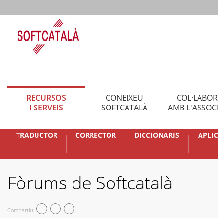
RECURSOS
CONEIXEU
COL·LABO
I SERVEIS
SOFTCATALÀ
AMB L'ASSOC
TRADUCTOR
CORRECTOR
DICCIONARIS
APLI
Fòrums de Softcatalà
Compartiu