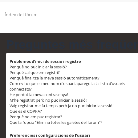
Índex del fòrum
Preguntes més freqüe
Problemes d’inici de sessió i registre
Per què no puc iniciar la sessió?
Per què cal que em registri?
Per què finalitza la meva sessió automàticament?
Com evito que el meu nom d’usuari aparegui a la llista d’usuaris
connectats?
He perdut la meva contrasenya!
M’he registrat però no puc iniciar la sessió!
Vaig registrar-me fa temps però ja no puc iniciar la sessió!
Què és el COPPA?
Per què no em puc registrar?
Què fa l’opció “Elimina totes les galetes del fòrum”?
Preferències i configuracions de l’usuari