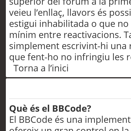
superior del fòrum a la prime
veieu l’enllaç, llavors és pos
estigui inhabilitada o que no
mínim entre reactivacions. T
simplement escrivint-hi una 
que fent-ho no infringiu les 
Torna a l’inici
Formatació i tipus de te
Què és el BBCode?
El BBCode és una implementa
ofereix un gran control en l