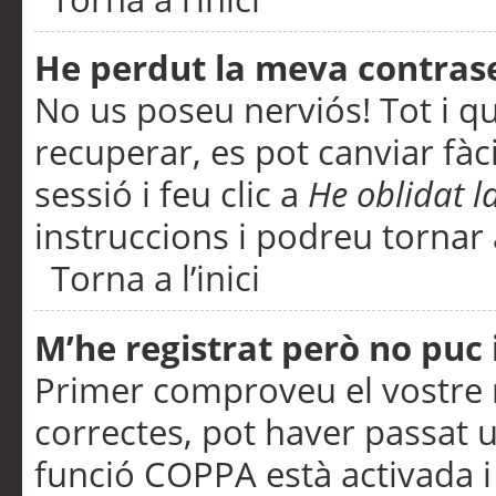
He perdut la meva contras
No us poseu nerviós! Tot i q
recuperar, es pot canviar fàci
sessió i feu clic a
He oblidat 
instruccions i podreu tornar a
Torna a l’inici
M’he registrat però no puc i
Primer comproveu el vostre n
correctes, pot haver passat u
funció COPPA està activada 