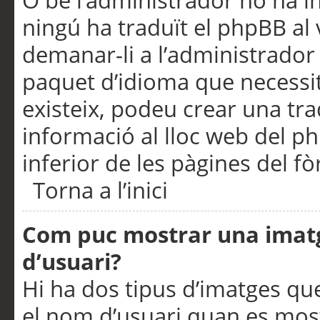
O bé l’administrador no ha in
ningú ha traduït el phpBB al
demanar-li a l’administrador d
paquet d’idioma que necessit
existeix, podeu crear una t
informació al lloc web del php
inferior de les pàgines del f
Torna a l’inici
Com puc mostrar una imat
d’usuari?
Hi ha dos tipus d’imatges q
el nom d’usuari quan es mos