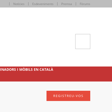
Notícies
Esdeveniments
Premsa
Fòrums
INADORS I MÒBILS EN CATALÀ
REGISTREU-VOS