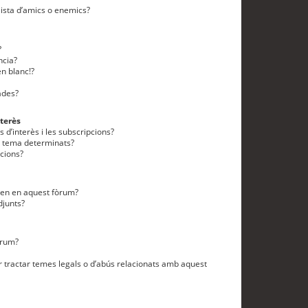
lista d’amics o enemics?
?
ncia?
n blanc!?
ades?
terès
 d’interès i les subscripcions?
n tema determinats?
cions?
eten en aquest fòrum?
djunts?
òrum?
 tractar temes legals o d’abús relacionats amb aquest