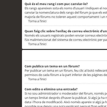
Què és el meu rang i com puc canviar-lo?
Els rangs apareixen sota els noms d’usuari i indiquen el
canviar la nomenclatura dels rangs del fòrum ja que els es
majoría de fòrums no toleren aquest comportament i un 
Torna a l’inici
Quan faig clic sobre l’enllaç de correu electrònic d’u
Només els usuaris registrats poden enviar correus electrònic
l’ús malintencionat del sistema de correu electrònic per p
Torna a l’inici
Problemes de publicació
Com publico un tema en un fòrum?
Per publicar un tema en un fòrum, feu clic al botó rellevan
permisos de cada fòrum a la part inferior de les pàgines d
Torna a l’inici
Com edito o elimino una entrada?
Si no sou administrador o moderador del fòrum, només pod
un temps limitat després d’haver-la publicat. Si algú ja ha 
data i l’hora de modificació. Això només apareix si algú ja
possible que deixin una nota explicant perquè l’han editat