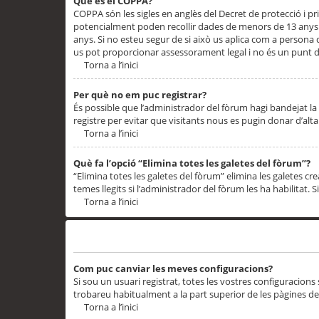
Què és el COPPA?
COPPA són les sigles en anglès del Decret de protecció i priv
potencialment poden recollir dades de menors de 13 anys qu
anys. Si no esteu segur de si això us aplica com a persona
us pot proporcionar assessorament legal i no és un punt de
Torna a l’inici
Per què no em puc registrar?
És possible que l’administrador del fòrum hagi bandejat la 
registre per evitar que visitants nous es pugin donar d’al
Torna a l’inici
Què fa l’opció “Elimina totes les galetes del fòrum”?
“Elimina totes les galetes del fòrum” elimina les galetes
temes llegits si l’administrador del fòrum les ha habilitat. 
Torna a l’inici
Preferències i configuracions de l’usuari
Com puc canviar les meves configuracions?
Si sou un usuari registrat, totes les vostres configuracions
trobareu habitualment a la part superior de les pàgines de
Torna a l’inici