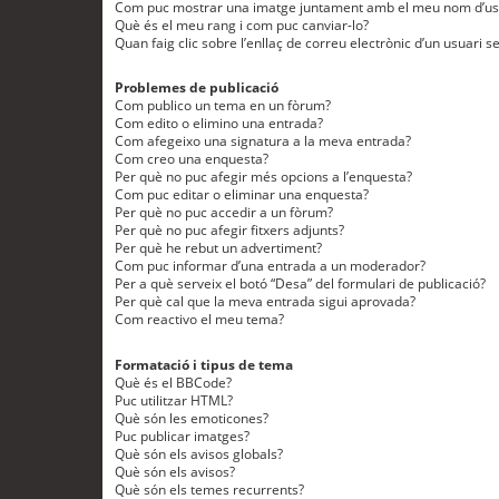
Com puc mostrar una imatge juntament amb el meu nom d’us
Què és el meu rang i com puc canviar-lo?
Quan faig clic sobre l’enllaç de correu electrònic d’un usuari s
Problemes de publicació
Com publico un tema en un fòrum?
Com edito o elimino una entrada?
Com afegeixo una signatura a la meva entrada?
Com creo una enquesta?
Per què no puc afegir més opcions a l’enquesta?
Com puc editar o eliminar una enquesta?
Per què no puc accedir a un fòrum?
Per què no puc afegir fitxers adjunts?
Per què he rebut un advertiment?
Com puc informar d’una entrada a un moderador?
Per a què serveix el botó “Desa” del formulari de publicació?
Per què cal que la meva entrada sigui aprovada?
Com reactivo el meu tema?
Formatació i tipus de tema
Què és el BBCode?
Puc utilitzar HTML?
Què són les emoticones?
Puc publicar imatges?
Què són els avisos globals?
Què són els avisos?
Què són els temes recurrents?