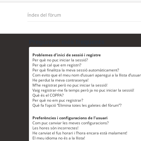
Índex del fòrum
Preguntes més freqüents
Problemes d’inici de sessió i registre
Per què no puc iniciar la sessió?
Per què cal que em registri?
Per què finalitza la meva sessió automàticament?
Com evito que el meu nom d’usuari aparegui a la llista d’usua
He perdut la meva contrasenya!
M’he registrat però no puc iniciar la sessió!
Vaig registrar-me fa temps però ja no puc iniciar la sessió!
Què és el COPPA?
Per què no em puc registrar?
Què fa l’opció “Elimina totes les galetes del fòrum”?
Preferències i configuracions de l’usuari
Com puc canviar les meves configuracions?
Les hores són incorrectes!
He canviat el fus horari i l’hora encara està malament!
El meu idioma no és a la llista!