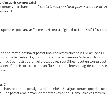
ta d’usuaris connectats?
el fòrum”, hi trobareu l’opció
Oculta la meva presència quan estic connectat
. A
ari ocult.
erar, es pot canviar fàcilment. Visiteu la pàgina d’inici de sessió i feu clic 
 són correctes, pot haver passat una d’aquestes dues coses. Si la funció CO
ccions que heu rebut. Alguns fòrums també requereixen l’activació dels compt
ormació es mostra durant el procés de registre. Si heu rebut un correu electr
 electrònica incorrecta o que un filtre de correu brossa l’hagi descartat. Si
strador.
ssió!
at el vostre compte per alguna raó. També hi ha alguns fòrums que eliminen 
. Si ha passat això, proveu de registrar-vos de nou i involucrar-vos més en l