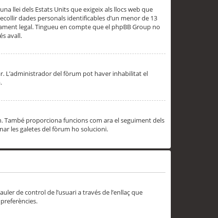
una llei dels Estats Units que exigeix als llocs web que
ecollir dades personals identificables d’un menor de 13
ssorament legal. Tingueu en compte que el phpBB Group no
s avall.
r. L’administrador del fòrum pot haver inhabilitat el
.
rum. També proporciona funcions com ara el seguiment dels
inar les galetes del fòrum ho solucioni.
uler de control de l’usuari a través de l’enllaç que
 preferències.