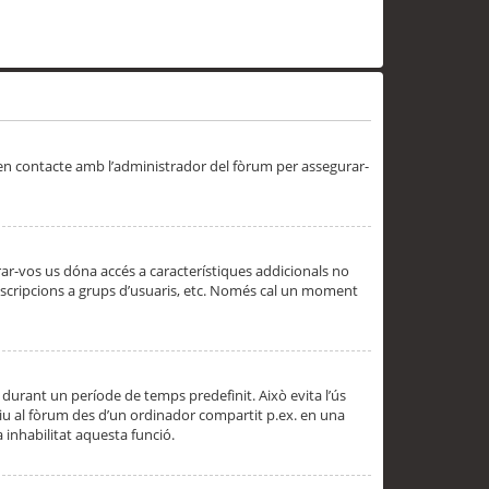
 en contacte amb l’administrador del fòrum per assegurar-
trar-vos us dóna accés a característiques addicionals no
subscripcions a grups d’usuaris, etc. Només cal un moment
 durant un període de temps predefinit. Això evita l’ús
cediu al fòrum des d’un ordinador compartit p.ex. en una
a inhabilitat aquesta funció.