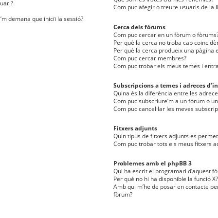
uari?
Com puc afegir o treure usuaris de la l
e’m demana que iniciï la sessió?
Cerca dels fòrums
Com puc cercar en un fòrum o fòrums
Per què la cerca no troba cap coincidè
Per què la cerca produeix una pàgina e
Com puc cercar membres?
Com puc trobar els meus temes i entr
Subscripcions a temes i adreces d’in
Quina és la diferència entre les adreces
Com puc subscriure’m a un fòrum o u
Com puc cancel·lar les meves subscrip
Fitxers adjunts
Quin tipus de fitxers adjunts es perm
Com puc trobar tots els meus fitxers a
Problemes amb el phpBB 3
Qui ha escrit el programari d’aquest f
Per què no hi ha disponible la funció X?
Amb qui m’he de posar en contacte per
fòrum?