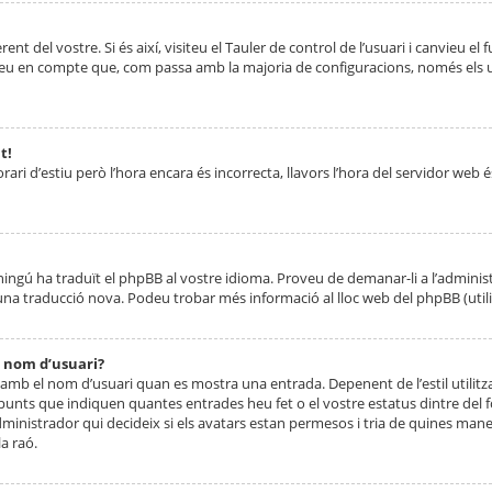
nt del vostre. Si és així, visiteu el Tauler de control de l’usuari i canvieu el
ueu en compte que, com passa amb la majoria de configuracions, només els usu
t!
orari d’estiu però l’hora encara és incorrecta, llavors l’hora del servidor web é
 ningú ha traduït el phpBB al vostre idioma. Proveu de demanar-li a l’administ
na traducció nova. Podeu trobar més informació al lloc web del phpBB (utilitze
 nom d’usuari?
mb el nom d’usuari quan es mostra una entrada. Depenent de l’estil utilitza
 punts que indiquen quantes entrades heu fet o el vostre estatus dintre de
dministrador qui decideix si els avatars estan permesos i tria de quines maner
a raó.