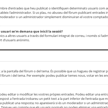
 nombre d’entrades que heu publicat o identifiquen determinats usuaris com
tableix l’administrador. Si us plau, no abuseu del fòrum publicant entrades 
moderador o un administrador simplement disminuiran el vostre comptador
n usuari se’m demana que iniciï la sessió?
s a altres usuaris a través del formulari integrat de correu, i només si l’adm
art d’usuaris anònims.
t a la pantalla del fòrum o del tema. És possible que us hagueu de registrar p
el fòrum i del tema. Per exemple: podeu publicar temes nous, votar en les en
eu editar o modificar les vostres pròpies entrades. Podeu editar una entra
respost a l’entrada trobareu un petit text a la part inferior de l’entrada que
 ha publicat una resposta; no apareixerà si és un moderador o un administrador
. Tingueu en compte que els usuaris normals no poden eliminar una entrada s