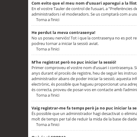
Com evito que el meu nom d’usuari aparegui a la llis
En el vostre Tauler de control de l’usuari, a “Preferències d
administradors i el moderadors. Se us comptarà com a usu
Torna a l’inici
He perdut la meva contrasenya!
No us poseu nerviós! Tot i que la contrasenya no es pot recup
podreu tornar a iniciar la sessió aviat.
Torna a l’inici
M’he registrat però no puc iniciar la sessió!
Primer comproveu el vostre nom d’usuari i contrasenya. Si
anys durant el procés de registre, heu de seguir les instru
administrador abans de poder iniciar la sessió; aquesta inf
electrònic, és possible que hagueu proporcionat una adreça
és correcta, proveu de posar-vos en contacte amb l’admini
Torna a l’inici
Vaig registrar-me fa temps però ja no puc iniciar la se
És possible que un administrador hagi desactivat o elimin
molt de temps per tal de reduir la mida de la base de dades
Torna a l’inici