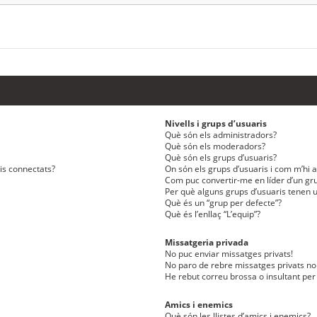
Nivells i grups d’usuaris
Què són els administradors?
Què són els moderadors?
Què són els grups d’usuaris?
ris connectats?
On són els grups d’usuaris i com m’hi af
Com puc convertir-me en líder d’un gru
Per què alguns grups d’usuaris tenen u
Què és un “grup per defecte”?
Què és l’enllaç “L’equip”?
Missatgeria privada
No puc enviar missatges privats!
No paro de rebre missatges privats no 
He rebut correu brossa o insultant per
Amics i enemics
Què són les llistes d’amics i enemics?