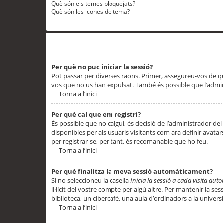
Què són els temes bloquejats?
Què són les icones de tema?
Problemes d’inici de sessió i registre
Per què no puc iniciar la sessió?
Pot passar per diverses raons. Primer, assegureu-vos de q
vos que no us han expulsat. També és possible que l’admini
Torna a l’inici
Per què cal que em registri?
És possible que no calgui, és decisió de l’administrador del
disponibles per als usuaris visitants com ara definir avata
per registrar-se, per tant, és recomanable que ho feu.
Torna a l’inici
Per què finalitza la meva sessió automàticament?
Si no seleccioneu la casella
Inicia la sessió a cada visita au
il·lícit del vostre compte per algú altre. Per mantenir la s
biblioteca, un cibercafè, una aula d’ordinadors a la universi
Torna a l’inici