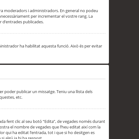
 ara moderadors i administradors. En general no podeu
innecessàriament per incrementar el vostre rang. La
 d’entrades publicades.
inistrador ha habilitat aquesta funció. Això és per evitar
er poder publicar un missatge. Teniu una llista dels
questes, etc.
da fent clic al seu botó “Edita”, de vegades només durant
 mostra el nombre de vegades que l’heu editat així com la
 qui ha editat l’entrada, tot i que si ho desitgen es
i algú ja hi ha respost.