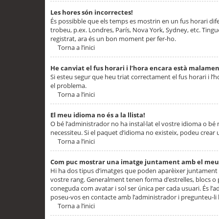
Les hores són incorrectes!
És possibble que els temps es mostrin en un fus horari difere
trobeu, p.ex. Londres, París, Nova York, Sydney, etc. Ting
registrat, ara és un bon moment per fer-ho.
Torna a l’inici
He canviat el fus horari i l’hora encara està malamen
Si esteu segur que heu triat correctament el fus horari i l’h
el problema.
Torna a l’inici
El meu idioma no és a la llista!
O bé l’administrador no ha instal·lat el vostre idioma o bé
necessiteu. Si el paquet d’idioma no existeix, podeu crear u
Torna a l’inici
Com puc mostrar una imatge juntament amb el meu
Hi ha dos tipus d’imatges que poden aparèixer juntament a
vostre rang. Generalment tenen forma d’estrelles, blocs o
coneguda com avatar i sol ser única per cada usuari. És l’a
poseu-vos en contacte amb l’administrador i pregunteu-li l
Torna a l’inici