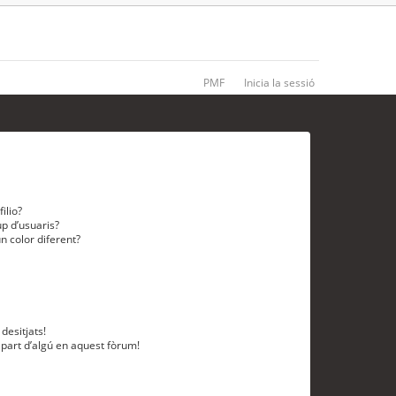
PMF
Inicia la sessió
ilio?
p d’usuaris?
n color diferent?
desitjats!
 part d’algú en aquest fòrum!