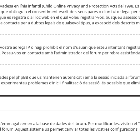
adesa en línia infantil (Child Online Privacy and Protection Act) del 1998. És 
e obtinguin el consentiment escrit dels seus pares o d’un tutor legal per r
 que es registra o al lloc web en el qual voleu registrar-vos, busqueu asse
 contacte per a dubtes legals de qualsevol tipus, a excepció dels descrits mé
vostra adreça IP o hagi prohibit el nom d’usuari que esteu intentant registra
ta. Poseu-vos en contacte amb l’administrador del fòrum per rebre assistència
 creades pel phpBB que us mantenen autenticat i amb la sessió iniciada al fò
Si experimenteu problemes d’inici i finalització de sessió, és possible que elim
 s’emmagatzemen a la base de dades del fòrum. Per modificar-les, visiteu el Ta
l fòrum. Aquest sistema us permet canviar totes les vostres configuracions i