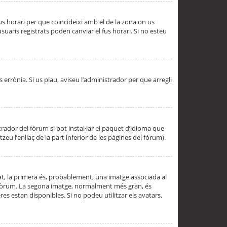
 fus horari per que coincideixi amb el de la zona on us
aris registrats poden canviar el fus horari. Si no esteu
s errònia. Si us plau, aviseu l’administrador per que arregli
rador del fòrum si pot instal·lar el paquet d’idioma que
u l’enllaç de la part inferior de les pàgines del fòrum).
t, la primera és, probablement, una imatge associada al
l fòrum. La segona imatge, normalment més gran, és
es estan disponibles. Si no podeu utilitzar els avatars,