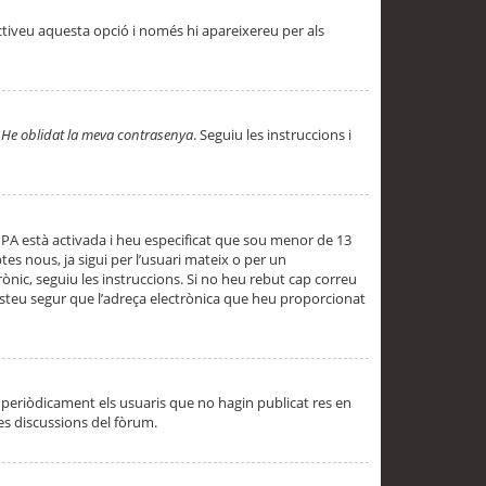
ctiveu aquesta opció i només hi apareixereu per als
a
He oblidat la meva contrasenya
. Seguiu les instruccions i
PPA està activada i heu especificat que sou menor de 13
es nous, ja sigui per l’usuari mateix o per un
ònic, seguiu les instruccions. Si no heu rebut cap correu
 esteu segur que l’adreça electrònica que heu proporcionat
periòdicament els usuaris que no hagin publicat res en
es discussions del fòrum.