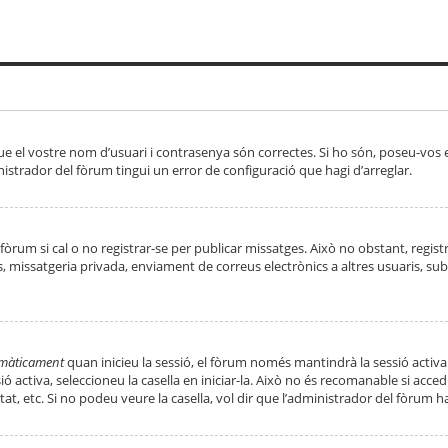
ue el vostre nom d’usuari i contrasenya són correctes. Si ho són, poseu-vos
strador del fòrum tingui un error de configuració que hagi d’arreglar.
 fòrum si cal o no registrar-se per publicar missatges. Això no obstant, regis
rs, missatgeria privada, enviament de correus electrònics a altres usuaris, 
tomàticament
quan inicieu la sessió, el fòrum només mantindrà la sessió activa
essió activa, seleccioneu la casella en iniciar-la. Això no és recomanable si ac
tat, etc. Si no podeu veure la casella, vol dir que l’administrador del fòrum h