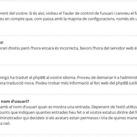
nt del vostre. Si és així, visiteu el Tauler de control de l’usuari i canvieu el
ueu en compte que, com passa amb la majoria de configuracions, només els usu
t!
orari d’estiu però l’hora encara és incorrecta, llavors l’hora del servidor web é
 ningú ha traduït el phpBB al vostre idioma. Proveu de demanar-li a l’administ
na traducció nova. Podeu trobar més informació al lloc web del phpBB (utilitze
 nom d’usuari?
mb el nom d’usuari quan es mostra una entrada. Depenent de l’estil utilitza
 punts que indiquen quantes entrades heu fet o el vostre estatus dintre de
dministrador qui decideix si els avatars estan permesos i tria de quines maner
a raó.