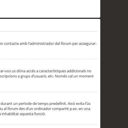
 en contacte amb l’administrador del fòrum per assegurar-
trar-vos us dóna accés a característiques addicionals no
subscripcions a grups d’usuaris, etc. Només cal un moment
 durant un període de temps predefinit. Això evita l’ús
cediu al fòrum des d’un ordinador compartit p.ex. en una
a inhabilitat aquesta funció.