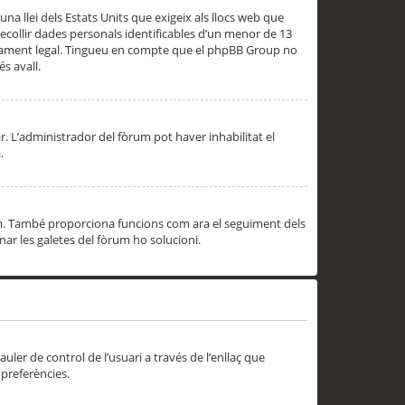
una llei dels Estats Units que exigeix als llocs web que
ecollir dades personals identificables d’un menor de 13
ssorament legal. Tingueu en compte que el phpBB Group no
s avall.
r. L’administrador del fòrum pot haver inhabilitat el
.
rum. També proporciona funcions com ara el seguiment dels
inar les galetes del fòrum ho solucioni.
uler de control de l’usuari a través de l’enllaç que
 preferències.