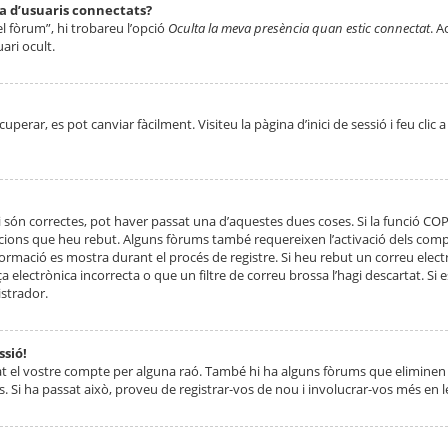
ta d’usuaris connectats?
el fòrum”, hi trobareu l’opció
Oculta la meva presència quan estic connectat
. A
ari ocult.
erar, es pot canviar fàcilment. Visiteu la pàgina d’inici de sessió i feu clic 
 són correctes, pot haver passat una d’aquestes dues coses. Si la funció CO
ccions que heu rebut. Alguns fòrums també requereixen l’activació dels compt
ormació es mostra durant el procés de registre. Si heu rebut un correu electr
 electrònica incorrecta o que un filtre de correu brossa l’hagi descartat. Si
strador.
ssió!
at el vostre compte per alguna raó. També hi ha alguns fòrums que eliminen 
. Si ha passat això, proveu de registrar-vos de nou i involucrar-vos més en l