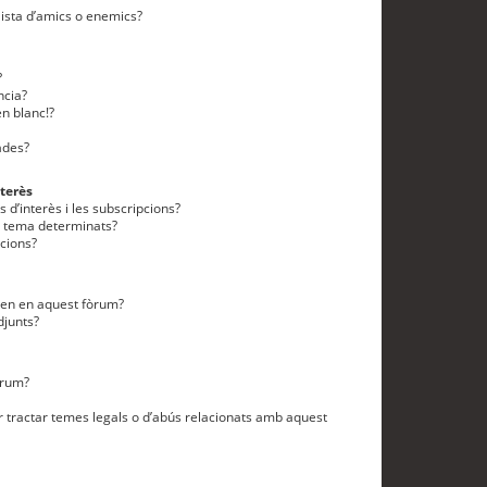
lista d’amics o enemics?
?
ncia?
n blanc!?
ades?
terès
 d’interès i les subscripcions?
n tema determinats?
cions?
eten en aquest fòrum?
djunts?
òrum?
 tractar temes legals o d’abús relacionats amb aquest