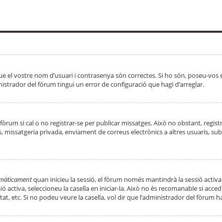
ue el vostre nom d’usuari i contrasenya són correctes. Si ho són, poseu-vos
strador del fòrum tingui un error de configuració que hagi d’arreglar.
 fòrum si cal o no registrar-se per publicar missatges. Això no obstant, regis
rs, missatgeria privada, enviament de correus electrònics a altres usuaris, 
tomàticament
quan inicieu la sessió, el fòrum només mantindrà la sessió activa
essió activa, seleccioneu la casella en iniciar-la. Això no és recomanable si ac
tat, etc. Si no podeu veure la casella, vol dir que l’administrador del fòrum h