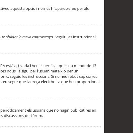
ctiveu aquesta opció i només hi apareixereu per als
a
He oblidat la meva contrasenya
. Seguiu les instruccions i
PPA està activada i heu especificat que sou menor de 13
es nous, ja sigui per l’usuari mateix o per un
ònic, seguiu les instruccions. Si no heu rebut cap correu
 esteu segur que l’adreça electrònica que heu proporcionat
periòdicament els usuaris que no hagin publicat res en
es discussions del fòrum.