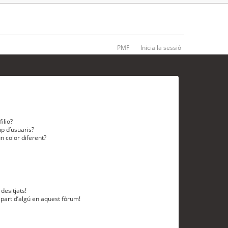
PMF
Inicia la sessió
ilio?
p d’usuaris?
n color diferent?
desitjats!
 part d’algú en aquest fòrum!