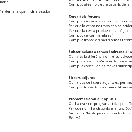
uari?
Com puc afegir o treure usuaris de la l
e’m demana que iniciï la sessió?
Cerca dels fòrums
Com puc cercar en un fòrum o fòrums
Per què la cerca no troba cap coincidè
Per què la cerca produeix una pàgina e
Com puc cercar membres?
Com puc trobar els meus temes i entr
Subscripcions a temes i adreces d’in
Quina és la diferència entre les adreces
Com puc subscriure’m a un fòrum o u
Com puc cancel·lar les meves subscrip
Fitxers adjunts
Quin tipus de fitxers adjunts es perm
Com puc trobar tots els meus fitxers a
Problemes amb el phpBB 3
Qui ha escrit el programari d’aquest f
Per què no hi ha disponible la funció X?
Amb qui m’he de posar en contacte per
fòrum?