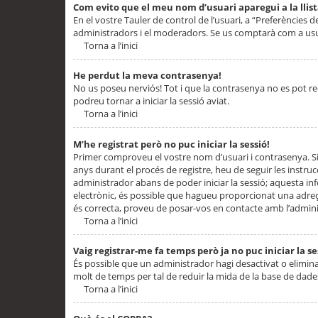
Com evito que el meu nom d’usuari aparegui a la llis
En el vostre Tauler de control de l’usuari, a “Preferències d
administradors i el moderadors. Se us comptarà com a usu
Torna a l’inici
He perdut la meva contrasenya!
No us poseu nerviós! Tot i que la contrasenya no es pot recup
podreu tornar a iniciar la sessió aviat.
Torna a l’inici
M’he registrat però no puc iniciar la sessió!
Primer comproveu el vostre nom d’usuari i contrasenya. Si
anys durant el procés de registre, heu de seguir les instru
administrador abans de poder iniciar la sessió; aquesta inf
electrònic, és possible que hagueu proporcionat una adreça
és correcta, proveu de posar-vos en contacte amb l’admini
Torna a l’inici
Vaig registrar-me fa temps però ja no puc iniciar la se
És possible que un administrador hagi desactivat o elimin
molt de temps per tal de reduir la mida de la base de dades
Torna a l’inici