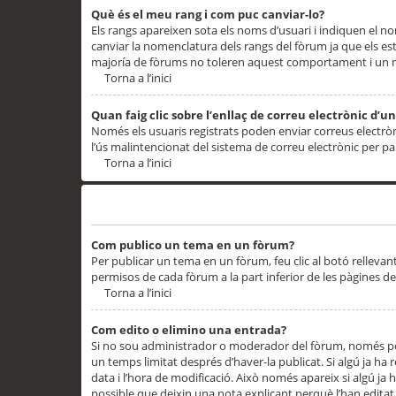
Què és el meu rang i com puc canviar-lo?
Els rangs apareixen sota els noms d’usuari i indiquen el
canviar la nomenclatura dels rangs del fòrum ja que els es
majoría de fòrums no toleren aquest comportament i un 
Torna a l’inici
Quan faig clic sobre l’enllaç de correu electrònic d’u
Només els usuaris registrats poden enviar correus electrònic
l’ús malintencionat del sistema de correu electrònic per p
Torna a l’inici
Problemes de publicació
Com publico un tema en un fòrum?
Per publicar un tema en un fòrum, feu clic al botó rellevan
permisos de cada fòrum a la part inferior de les pàgines d
Torna a l’inici
Com edito o elimino una entrada?
Si no sou administrador o moderador del fòrum, només pod
un temps limitat després d’haver-la publicat. Si algú ja ha 
data i l’hora de modificació. Això només apareix si algú ja
possible que deixin una nota explicant perquè l’han editat