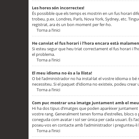
Les hores són incorrectes!
És possibble que els temps es mostrin en un fus horari difere
trobeu, p.ex. Londres, París, Nova York, Sydney, etc. Ting
registrat, ara és un bon moment per fer-ho.
Torna a l’inici
He canviat el fus horari i l’hora encara està malamen
Si esteu segur que heu triat correctament el fus horari i l’h
el problema.
Torna a l’inici
El meu idioma no és a la llista!
O bé l’administrador no ha instal·lat el vostre idioma o bé
necessiteu. Si el paquet d’idioma no existeix, podeu crear u
Torna a l’inici
Com puc mostrar una imatge juntament amb el meu
Hi ha dos tipus d’imatges que poden aparèixer juntament a
vostre rang. Generalment tenen forma d’estrelles, blocs o
coneguda com avatar i sol ser única per cada usuari. És l’a
poseu-vos en contacte amb l’administrador i pregunteu-li l
Torna a l’inici