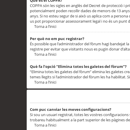
Què és el COPPA?
COPPA són les sigles en anglès del Decret de protecció i priv
potencialment poden recollir dades de menors de 13 anys qu
anys. Si no esteu segur de si això us aplica com a persona
us pot proporcionar assessorament legal i no és un punt de
Torna a l’inici
Per què no em puc registrar?
És possible que l’administrador del fòrum hagi bandejat la 
registre per evitar que visitants nous es pugin donar d’al
Torna a l’inici
Què fa l’opció “Elimina totes les galetes del fòrum”?
“Elimina totes les galetes del fòrum” elimina les galetes
temes llegits si l’administrador del fòrum les ha habilitat. 
Torna a l’inici
Preferències i configuracions de l’usuari
Com puc canviar les meves configuracions?
Si sou un usuari registrat, totes les vostres configuracions
trobareu habitualment a la part superior de les pàgines de
Torna a l’inici