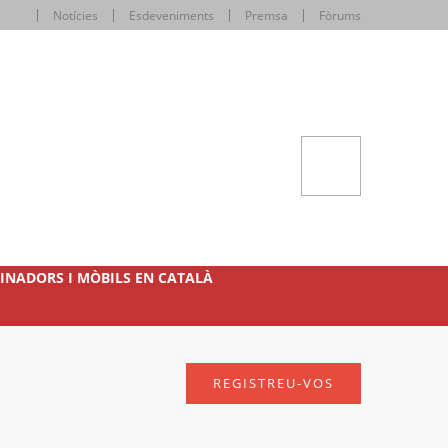
Notícies
Esdeveniments
Premsa
Fòrums
INADORS I MÒBILS EN CATALÀ
REGISTREU-VOS