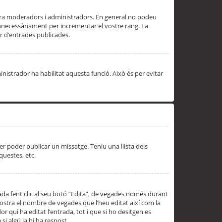
 ara moderadors i administradors. En general no podeu
innecessàriament per incrementar el vostre rang. La
 d’entrades publicades.
inistrador ha habilitat aquesta funció. Això és per evitar
er poder publicar un missatge. Teniu una llista dels
questes, etc.
da fent clic al seu botó “Edita”, de vegades només durant
 mostra el nombre de vegades que l’heu editat així com la
 qui ha editat l’entrada, tot i que si ho desitgen es
i algú ja hi ha respost.