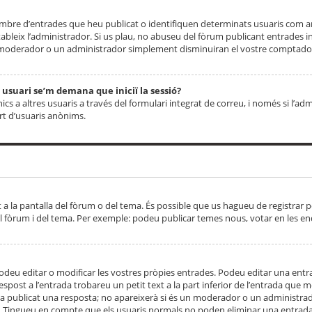
 nombre d’entrades que heu publicat o identifiquen determinats usuaris com
tableix l’administrador. Si us plau, no abuseu del fòrum publicant entrades 
moderador o un administrador simplement disminuiran el vostre comptador
n usuari se’m demana que iniciï la sessió?
s a altres usuaris a través del formulari integrat de correu, i només si l’adm
art d’usuaris anònims.
t a la pantalla del fòrum o del tema. És possible que us hagueu de registrar p
el fòrum i del tema. Per exemple: podeu publicar temes nous, votar en les en
eu editar o modificar les vostres pròpies entrades. Podeu editar una entra
respost a l’entrada trobareu un petit text a la part inferior de l’entrada que
 ha publicat una resposta; no apareixerà si és un moderador o un administrador
. Tingueu en compte que els usuaris normals no poden eliminar una entrada s