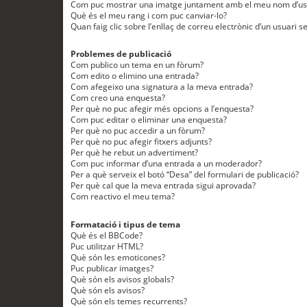
Com puc mostrar una imatge juntament amb el meu nom d’us
Què és el meu rang i com puc canviar-lo?
Quan faig clic sobre l’enllaç de correu electrònic d’un usuari s
Problemes de publicació
Com publico un tema en un fòrum?
Com edito o elimino una entrada?
Com afegeixo una signatura a la meva entrada?
Com creo una enquesta?
Per què no puc afegir més opcions a l’enquesta?
Com puc editar o eliminar una enquesta?
Per què no puc accedir a un fòrum?
Per què no puc afegir fitxers adjunts?
Per què he rebut un advertiment?
Com puc informar d’una entrada a un moderador?
Per a què serveix el botó “Desa” del formulari de publicació?
Per què cal que la meva entrada sigui aprovada?
Com reactivo el meu tema?
Formatació i tipus de tema
Què és el BBCode?
Puc utilitzar HTML?
Què són les emoticones?
Puc publicar imatges?
Què són els avisos globals?
Què són els avisos?
Què són els temes recurrents?