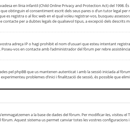
adesa en línia infantil (Child Online Privacy and Protection Act) del 1998. És 
e obtinguin el consentiment escrit dels seus pares o d’un tutor legal per r
 que es registra o al lloc web en el qual voleu registrar-vos, busqueu asse
 contacte per a dubtes legals de qualsevol tipus, a excepció dels descrits mé
vostra adreça IP o hagi prohibit el nom d’usuari que esteu intentant registra
ta. Poseu-vos en contacte amb l’administrador del fòrum per rebre assistència
 creades pel phpBB que us mantenen autenticat i amb la sessió iniciada al fò
Si experimenteu problemes d’inici i finalització de sessió, és possible que elim
 s’emmagatzemen a la base de dades del fòrum. Per modificar-les, visiteu el Ta
l fòrum. Aquest sistema us permet canviar totes les vostres configuracions i