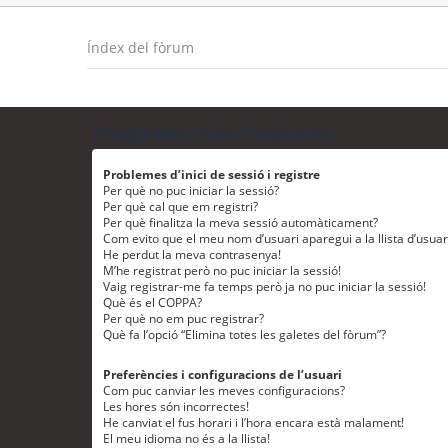
Índex del fòrum
Preguntes més freqüents
Problemes d’inici de sessió i registre
Per què no puc iniciar la sessió?
Per què cal que em registri?
Per què finalitza la meva sessió automàticament?
Com evito que el meu nom d’usuari aparegui a la llista d’usua
He perdut la meva contrasenya!
M’he registrat però no puc iniciar la sessió!
Vaig registrar-me fa temps però ja no puc iniciar la sessió!
Què és el COPPA?
Per què no em puc registrar?
Què fa l’opció “Elimina totes les galetes del fòrum”?
Preferències i configuracions de l’usuari
Com puc canviar les meves configuracions?
Les hores són incorrectes!
He canviat el fus horari i l’hora encara està malament!
El meu idioma no és a la llista!