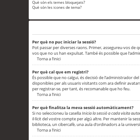
Què són els temes bloquejats?
Què són les icones de tema?
Problemes d’inici de sessió i registre
Per què no puc iniciar la sessió?
Pot passar per diverses raons. Primer, assegureu-vos de q
vos que no us han expulsat. També és possible que l’admini
Torna a l’inici
Per què cal que em registri?
És possible que no calgui, és decisió de l’administrador del
disponibles per als usuaris visitants com ara definir avata
per registrar-se, per tant, és recomanable que ho feu.
Torna a l’inici
Per què finalitza la meva sessió automàticament?
Si no seleccioneu la casella
Inicia la sessió a cada visita au
il·lícit del vostre compte per algú altre. Per mantenir la s
biblioteca, un cibercafè, una aula d’ordinadors a la universi
Torna a l’inici