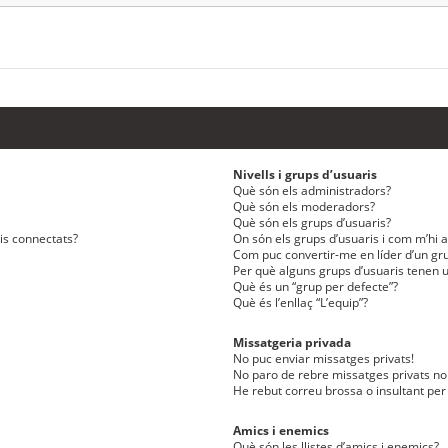
Nivells i grups d’usuaris
Què són els administradors?
Què són els moderadors?
Què són els grups d’usuaris?
ris connectats?
On són els grups d’usuaris i com m’hi af
Com puc convertir-me en líder d’un gru
Per què alguns grups d’usuaris tenen u
Què és un “grup per defecte”?
Què és l’enllaç “L’equip”?
Missatgeria privada
No puc enviar missatges privats!
No paro de rebre missatges privats no 
He rebut correu brossa o insultant per
Amics i enemics
Què són les llistes d’amics i enemics?