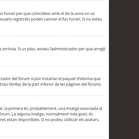
 fus horari per que coincideixi amb el de la zona on us
aris registrats poden canviar el fus horari. Si no esteu
s errònia. Si us plau, aviseu l’administrador per que arregli
rador del fòrum si pot instal·lar el paquet d’idioma que
u l’enllaç de la part inferior de les pàgines del fòrum).
t, la primera és, probablement, una imatge associada al
l fòrum. La segona imatge, normalment més gran, és
es estan disponibles. Si no podeu utilitzar els avatars,