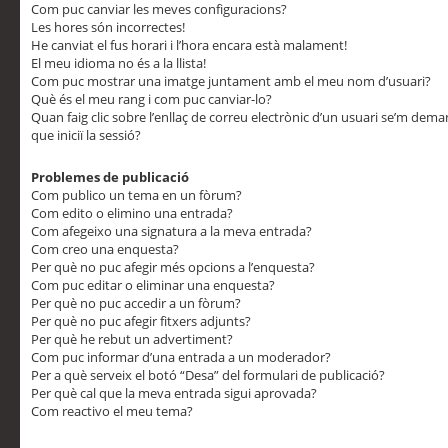
Com puc canviar les meves configuracions?
Les hores són incorrectes!
He canviat el fus horari i l’hora encara està malament!
El meu idioma no és a la llista!
Com puc mostrar una imatge juntament amb el meu nom d’usuari?
Què és el meu rang i com puc canviar-lo?
Quan faig clic sobre l’enllaç de correu electrònic d’un usuari se’m dem
que iniciï la sessió?
Problemes de publicació
Com publico un tema en un fòrum?
Com edito o elimino una entrada?
Com afegeixo una signatura a la meva entrada?
Com creo una enquesta?
Per què no puc afegir més opcions a l’enquesta?
Com puc editar o eliminar una enquesta?
Per què no puc accedir a un fòrum?
Per què no puc afegir fitxers adjunts?
Per què he rebut un advertiment?
Com puc informar d’una entrada a un moderador?
Per a què serveix el botó “Desa” del formulari de publicació?
Per què cal que la meva entrada sigui aprovada?
Com reactivo el meu tema?