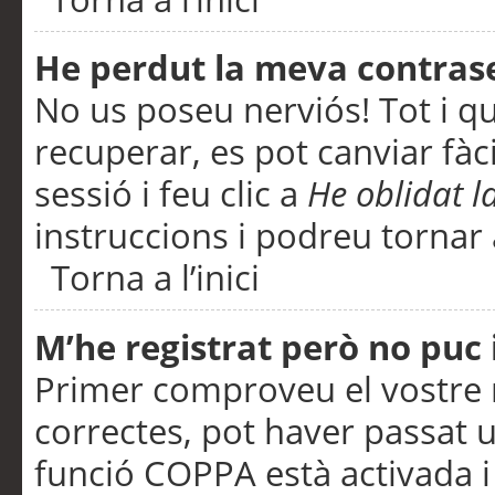
He perdut la meva contras
No us poseu nerviós! Tot i q
recuperar, es pot canviar fàci
sessió i feu clic a
He oblidat 
instruccions i podreu tornar a
Torna a l’inici
M’he registrat però no puc i
Primer comproveu el vostre n
correctes, pot haver passat u
funció COPPA està activada 