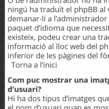
O bé l’administrador no ha in
ningú ha traduït el phpBB al
demanar-li a l’administrador d
paquet d’idioma que necessit
existeix, podeu crear una t
informació al lloc web del php
inferior de les pàgines del f
Torna a l’inici
Com puc mostrar una imat
d’usuari?
Hi ha dos tipus d’imatges q
el nom d’usuari quan es mos