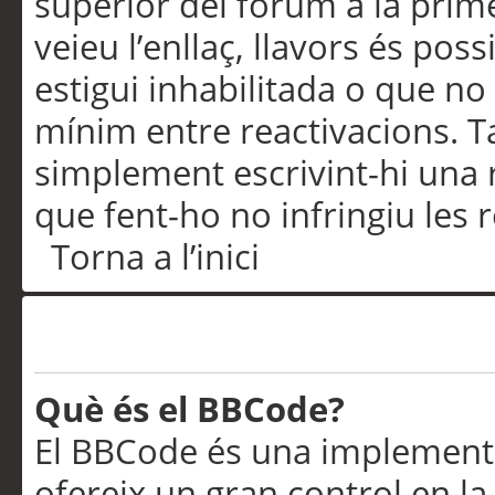
superior del fòrum a la prime
veieu l’enllaç, llavors és pos
estigui inhabilitada o que no
mínim entre reactivacions. T
simplement escrivint-hi una 
que fent-ho no infringiu les 
Torna a l’inici
Formatació i tipus de te
Què és el BBCode?
El BBCode és una implementa
ofereix un gran control en l