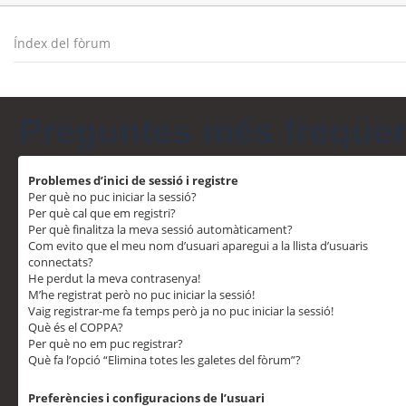
Índex del fòrum
Preguntes més freqüe
Problemes d’inici de sessió i registre
Per què no puc iniciar la sessió?
Per què cal que em registri?
Per què finalitza la meva sessió automàticament?
Com evito que el meu nom d’usuari aparegui a la llista d’usuaris
connectats?
He perdut la meva contrasenya!
M’he registrat però no puc iniciar la sessió!
Vaig registrar-me fa temps però ja no puc iniciar la sessió!
Què és el COPPA?
Per què no em puc registrar?
Què fa l’opció “Elimina totes les galetes del fòrum”?
Preferències i configuracions de l’usuari