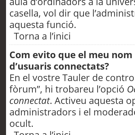
aula d’ordinadors a la univers
casella, vol dir que l’adminis
aquesta funció.
Torna a l’inici
Com evito que el meu nom d’
d’usuaris connectats?
En el vostre Tauler de control
fòrum”, hi trobareu l’opció
O
connectat
. Activeu aquesta o
administradors i el moderad
ocult.
Torna a l’inici