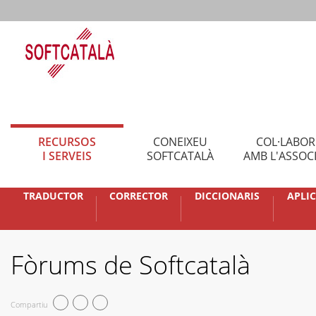
RECURSOS
CONEIXEU
COL·LABO
I SERVEIS
SOFTCATALÀ
AMB L'ASSOC
TRADUCTOR
CORRECTOR
DICCIONARIS
APLI
Fòrums de Softcatalà
Compartiu