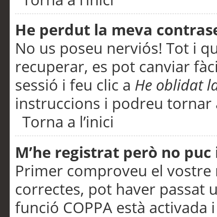
He perdut la meva contras
No us poseu nerviós! Tot i q
recuperar, es pot canviar fàci
sessió i feu clic a
He oblidat 
instruccions i podreu tornar a
Torna a l’inici
M’he registrat però no puc i
Primer comproveu el vostre n
correctes, pot haver passat u
funció COPPA està activada 