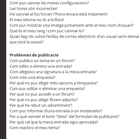
Com puc canviar les meves configuracions?
Les hores són incorrectes!
He canviat el fus horari i l’hora encara està malament!
El meu idioma no és a la llista!
Com puc mostrar una imatge juntament amb el meu nom d’usuari?
Què és el meu rang i com puc canviar-lo?
Quan faig clic sobre l’enllaç de correu electrònic d’un usuari se’m dem
que iniciï la sessió?
Problemes de publicació
Com publico un tema en un fòrum?
Com edito o elimino una entrada?
Com afegeixo una signatura a la meva entrada?
Com creo una enquesta?
Per què no puc afegir més opcions a l’enquesta?
Com puc editar o eliminar una enquesta?
Per què no puc accedir a un fòrum?
Per què no puc afegir fitxers adjunts?
Per què he rebut un advertiment?
Com puc informar d’una entrada a un moderador?
Per a què serveix el botó “Desa” del formulari de publicació?
Per què cal que la meva entrada sigui aprovada?
Com reactivo el meu tema?