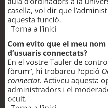
aula d’ordinadors a la univers
casella, vol dir que l’adminis
aquesta funció.
Torna a l’inici
Com evito que el meu nom d’
d’usuaris connectats?
En el vostre Tauler de control
fòrum”, hi trobareu l’opció
O
connectat
. Activeu aquesta o
administradors i el moderad
ocult.
Torna a l’inici