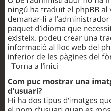
O bé l’administrador no ha in
ningú ha traduït el phpBB al
demanar-li a l’administrador d
paquet d’idioma que necessit
existeix, podeu crear una t
informació al lloc web del php
inferior de les pàgines del f
Torna a l’inici
Com puc mostrar una imat
d’usuari?
Hi ha dos tipus d’imatges q
el nom d’usuari quan es mos