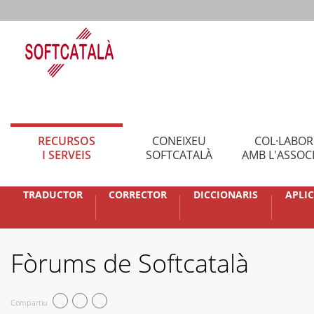
RECURSOS
CONEIXEU
COL·LABO
I SERVEIS
SOFTCATALÀ
AMB L'ASSOC
TRADUCTOR
CORRECTOR
DICCIONARIS
APLI
Fòrums de Softcatalà
Compartiu