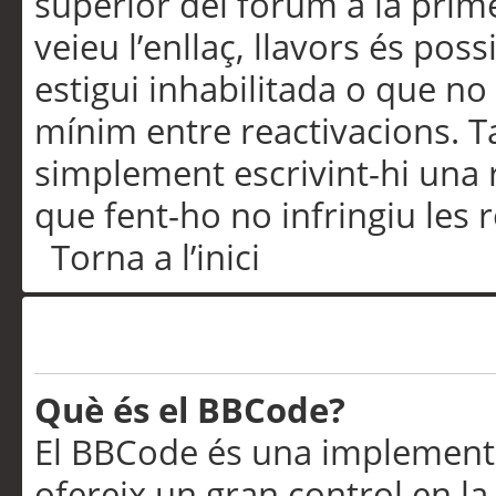
superior del fòrum a la prime
veieu l’enllaç, llavors és pos
estigui inhabilitada o que no
mínim entre reactivacions. T
simplement escrivint-hi una 
que fent-ho no infringiu les 
Torna a l’inici
Formatació i tipus de te
Què és el BBCode?
El BBCode és una implementa
ofereix un gran control en l