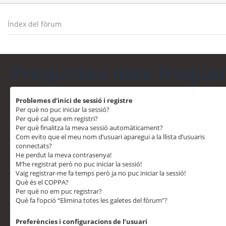
Índex del fòrum
Preguntes més freqüe
Problemes d’inici de sessió i registre
Per què no puc iniciar la sessió?
Per què cal que em registri?
Per què finalitza la meva sessió automàticament?
Com evito que el meu nom d’usuari aparegui a la llista d’usuaris
connectats?
He perdut la meva contrasenya!
M’he registrat però no puc iniciar la sessió!
Vaig registrar-me fa temps però ja no puc iniciar la sessió!
Què és el COPPA?
Per què no em puc registrar?
Què fa l’opció “Elimina totes les galetes del fòrum”?
Preferències i configuracions de l’usuari