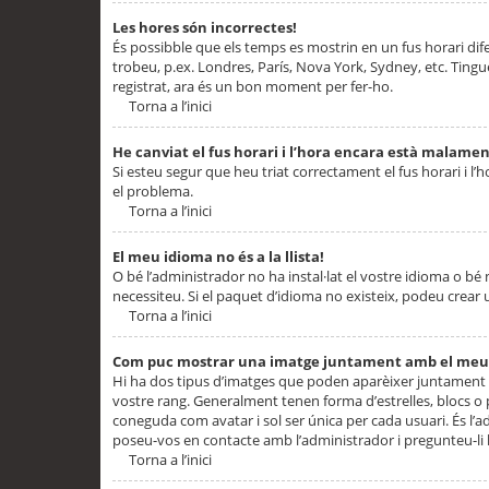
Les hores són incorrectes!
És possibble que els temps es mostrin en un fus horari difere
trobeu, p.ex. Londres, París, Nova York, Sydney, etc. Ting
registrat, ara és un bon moment per fer-ho.
Torna a l’inici
He canviat el fus horari i l’hora encara està malamen
Si esteu segur que heu triat correctament el fus horari i l’h
el problema.
Torna a l’inici
El meu idioma no és a la llista!
O bé l’administrador no ha instal·lat el vostre idioma o bé
necessiteu. Si el paquet d’idioma no existeix, podeu crear u
Torna a l’inici
Com puc mostrar una imatge juntament amb el meu
Hi ha dos tipus d’imatges que poden aparèixer juntament a
vostre rang. Generalment tenen forma d’estrelles, blocs o
coneguda com avatar i sol ser única per cada usuari. És l’a
poseu-vos en contacte amb l’administrador i pregunteu-li l
Torna a l’inici