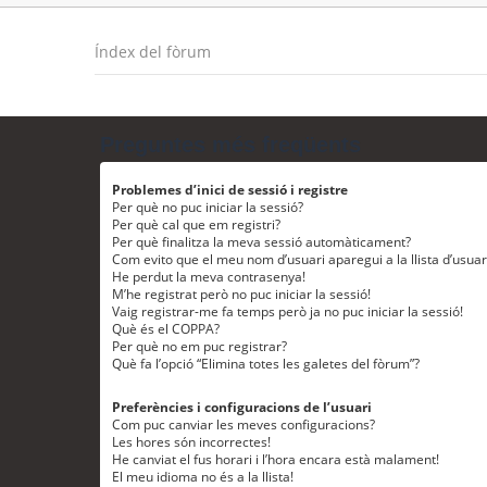
Índex del fòrum
Preguntes més freqüents
Problemes d’inici de sessió i registre
Per què no puc iniciar la sessió?
Per què cal que em registri?
Per què finalitza la meva sessió automàticament?
Com evito que el meu nom d’usuari aparegui a la llista d’usua
He perdut la meva contrasenya!
M’he registrat però no puc iniciar la sessió!
Vaig registrar-me fa temps però ja no puc iniciar la sessió!
Què és el COPPA?
Per què no em puc registrar?
Què fa l’opció “Elimina totes les galetes del fòrum”?
Preferències i configuracions de l’usuari
Com puc canviar les meves configuracions?
Les hores són incorrectes!
He canviat el fus horari i l’hora encara està malament!
El meu idioma no és a la llista!