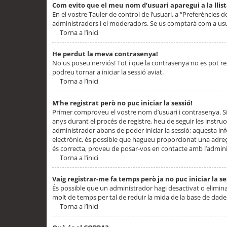
Com evito que el meu nom d’usuari aparegui a la llis
En el vostre Tauler de control de l’usuari, a “Preferències d
administradors i el moderadors. Se us comptarà com a usu
Torna a l’inici
He perdut la meva contrasenya!
No us poseu nerviós! Tot i que la contrasenya no es pot recup
podreu tornar a iniciar la sessió aviat.
Torna a l’inici
M’he registrat però no puc iniciar la sessió!
Primer comproveu el vostre nom d’usuari i contrasenya. Si
anys durant el procés de registre, heu de seguir les instru
administrador abans de poder iniciar la sessió; aquesta inf
electrònic, és possible que hagueu proporcionat una adreça
és correcta, proveu de posar-vos en contacte amb l’admini
Torna a l’inici
Vaig registrar-me fa temps però ja no puc iniciar la se
És possible que un administrador hagi desactivat o elimin
molt de temps per tal de reduir la mida de la base de dades
Torna a l’inici