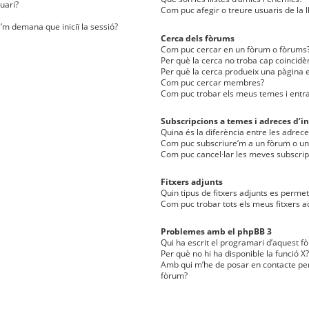
uari?
Com puc afegir o treure usuaris de la l
e’m demana que iniciï la sessió?
Cerca dels fòrums
Com puc cercar en un fòrum o fòrums
Per què la cerca no troba cap coincidè
Per què la cerca produeix una pàgina e
Com puc cercar membres?
Com puc trobar els meus temes i entr
Subscripcions a temes i adreces d’in
Quina és la diferència entre les adreces
Com puc subscriure’m a un fòrum o u
Com puc cancel·lar les meves subscrip
Fitxers adjunts
Quin tipus de fitxers adjunts es perm
Com puc trobar tots els meus fitxers a
Problemes amb el phpBB 3
Qui ha escrit el programari d’aquest f
Per què no hi ha disponible la funció X?
Amb qui m’he de posar en contacte per
fòrum?