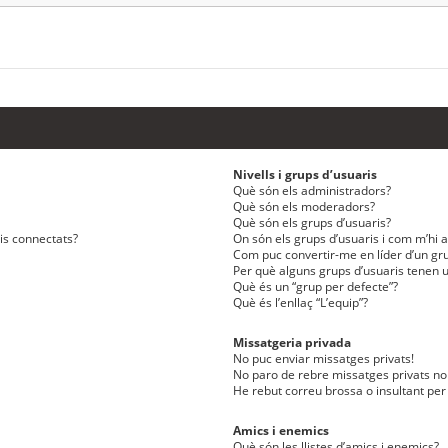
Nivells i grups d’usuaris
Què són els administradors?
Què són els moderadors?
Què són els grups d’usuaris?
ris connectats?
On són els grups d’usuaris i com m’hi af
Com puc convertir-me en líder d’un gru
Per què alguns grups d’usuaris tenen u
Què és un “grup per defecte”?
Què és l’enllaç “L’equip”?
Missatgeria privada
No puc enviar missatges privats!
No paro de rebre missatges privats no 
He rebut correu brossa o insultant per
Amics i enemics
Què són les llistes d’amics i enemics?