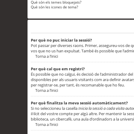
Què són els temes bloquejats?
Què són les icones de tema?
Problemes d’inici de sessió i registre
Per què no puc iniciar la sessió?
Pot passar per diverses raons. Primer, assegureu-vos de q
vos que no us han expulsat. També és possible que l’admini
Torna a l’inici
Per què cal que em registri?
És possible que no calgui, és decisió de l’administrador del
disponibles per als usuaris visitants com ara definir avata
per registrar-se, per tant, és recomanable que ho feu.
Torna a l’inici
Per què finalitza la meva sessió automàticament?
Si no seleccioneu la casella
Inicia la sessió a cada visita au
il·lícit del vostre compte per algú altre. Per mantenir la s
biblioteca, un cibercafè, una aula d’ordinadors a la universi
Torna a l’inici