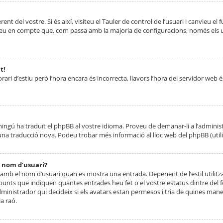
nt del vostre. Si és així, visiteu el Tauler de control de l’usuari i canvieu el
ueu en compte que, com passa amb la majoria de configuracions, només els usu
t!
orari d’estiu però l’hora encara és incorrecta, llavors l’hora del servidor web é
 ningú ha traduït el phpBB al vostre idioma. Proveu de demanar-li a l’administ
na traducció nova. Podeu trobar més informació al lloc web del phpBB (utilitze
 nom d’usuari?
mb el nom d’usuari quan es mostra una entrada. Depenent de l’estil utilitza
 punts que indiquen quantes entrades heu fet o el vostre estatus dintre de
dministrador qui decideix si els avatars estan permesos i tria de quines maner
a raó.