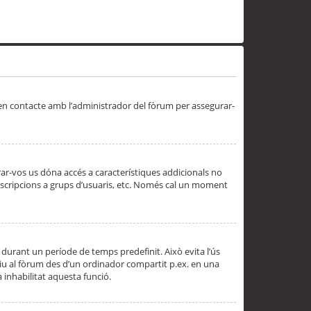
 en contacte amb l’administrador del fòrum per assegurar-
trar-vos us dóna accés a característiques addicionals no
subscripcions a grups d’usuaris, etc. Només cal un moment
 durant un període de temps predefinit. Això evita l’ús
cediu al fòrum des d’un ordinador compartit p.ex. en una
a inhabilitat aquesta funció.