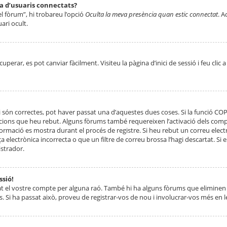
ta d’usuaris connectats?
el fòrum”, hi trobareu l’opció
Oculta la meva presència quan estic connectat
. A
ari ocult.
erar, es pot canviar fàcilment. Visiteu la pàgina d’inici de sessió i feu clic 
 són correctes, pot haver passat una d’aquestes dues coses. Si la funció CO
ccions que heu rebut. Alguns fòrums també requereixen l’activació dels compt
ormació es mostra durant el procés de registre. Si heu rebut un correu electr
 electrònica incorrecta o que un filtre de correu brossa l’hagi descartat. Si
strador.
ssió!
at el vostre compte per alguna raó. També hi ha alguns fòrums que eliminen 
. Si ha passat això, proveu de registrar-vos de nou i involucrar-vos més en l