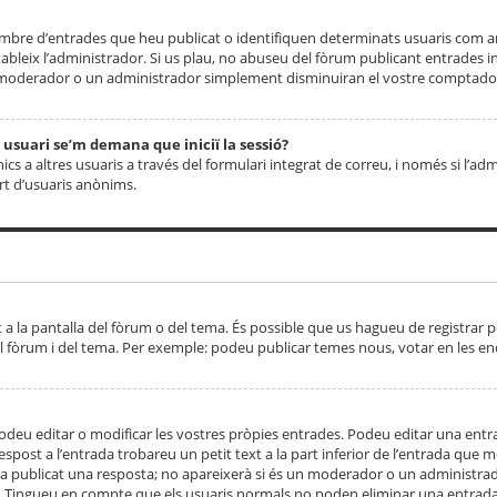
 nombre d’entrades que heu publicat o identifiquen determinats usuaris com
tableix l’administrador. Si us plau, no abuseu del fòrum publicant entrades 
moderador o un administrador simplement disminuiran el vostre comptador
n usuari se’m demana que iniciï la sessió?
s a altres usuaris a través del formulari integrat de correu, i només si l’adm
art d’usuaris anònims.
t a la pantalla del fòrum o del tema. És possible que us hagueu de registrar p
el fòrum i del tema. Per exemple: podeu publicar temes nous, votar en les en
eu editar o modificar les vostres pròpies entrades. Podeu editar una entra
respost a l’entrada trobareu un petit text a la part inferior de l’entrada que
 ha publicat una resposta; no apareixerà si és un moderador o un administrador
. Tingueu en compte que els usuaris normals no poden eliminar una entrada s