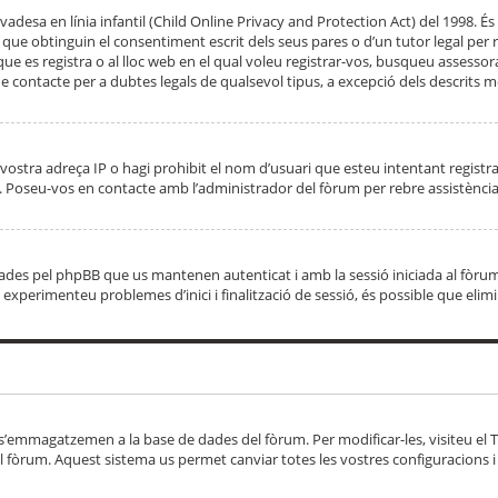
adesa en línia infantil (Child Online Privacy and Protection Act) del 1998. És 
e obtinguin el consentiment escrit dels seus pares o d’un tutor legal per r
 que es registra o al lloc web en el qual voleu registrar-vos, busqueu asse
 contacte per a dubtes legals de qualsevol tipus, a excepció dels descrits mé
vostra adreça IP o hagi prohibit el nom d’usuari que esteu intentant registra
ta. Poseu-vos en contacte amb l’administrador del fòrum per rebre assistència
 creades pel phpBB que us mantenen autenticat i amb la sessió iniciada al fò
Si experimenteu problemes d’inici i finalització de sessió, és possible que elim
 s’emmagatzemen a la base de dades del fòrum. Per modificar-les, visiteu el Ta
l fòrum. Aquest sistema us permet canviar totes les vostres configuracions i