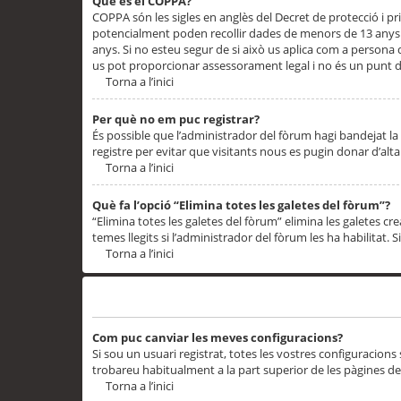
Què és el COPPA?
COPPA són les sigles en anglès del Decret de protecció i priv
potencialment poden recollir dades de menors de 13 anys qu
anys. Si no esteu segur de si això us aplica com a persona
us pot proporcionar assessorament legal i no és un punt de
Torna a l’inici
Per què no em puc registrar?
És possible que l’administrador del fòrum hagi bandejat la 
registre per evitar que visitants nous es pugin donar d’al
Torna a l’inici
Què fa l’opció “Elimina totes les galetes del fòrum”?
“Elimina totes les galetes del fòrum” elimina les galetes
temes llegits si l’administrador del fòrum les ha habilitat. 
Torna a l’inici
Preferències i configuracions de l’usuari
Com puc canviar les meves configuracions?
Si sou un usuari registrat, totes les vostres configuracions
trobareu habitualment a la part superior de les pàgines de
Torna a l’inici