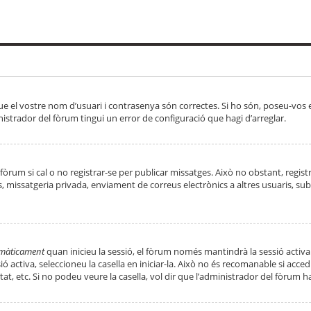
ue el vostre nom d’usuari i contrasenya són correctes. Si ho són, poseu-vos
strador del fòrum tingui un error de configuració que hagi d’arreglar.
 fòrum si cal o no registrar-se per publicar missatges. Això no obstant, regis
rs, missatgeria privada, enviament de correus electrònics a altres usuaris, 
tomàticament
quan inicieu la sessió, el fòrum només mantindrà la sessió activa
essió activa, seleccioneu la casella en iniciar-la. Això no és recomanable si ac
tat, etc. Si no podeu veure la casella, vol dir que l’administrador del fòrum h