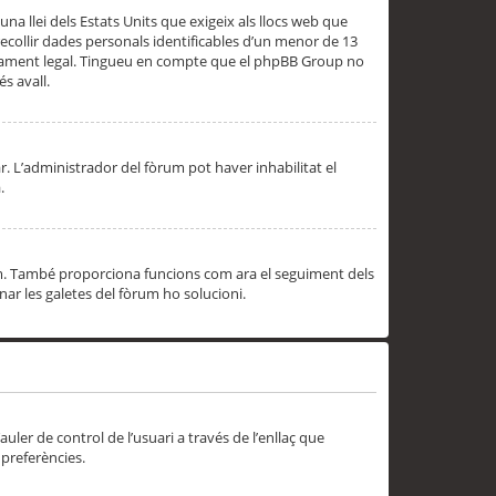
una llei dels Estats Units que exigeix als llocs web que
ecollir dades personals identificables d’un menor de 13
ssorament legal. Tingueu en compte que el phpBB Group no
s avall.
r. L’administrador del fòrum pot haver inhabilitat el
.
rum. També proporciona funcions com ara el seguiment dels
inar les galetes del fòrum ho solucioni.
uler de control de l’usuari a través de l’enllaç que
 preferències.