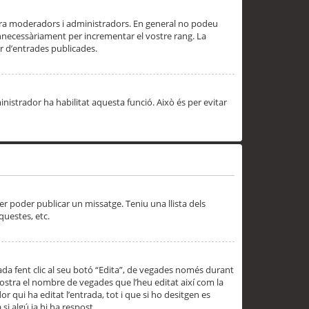
 ara moderadors i administradors. En general no podeu
innecessàriament per incrementar el vostre rang. La
 d’entrades publicades.
inistrador ha habilitat aquesta funció. Això és per evitar
er poder publicar un missatge. Teniu una llista dels
questes, etc.
da fent clic al seu botó “Edita”, de vegades només durant
 mostra el nombre de vegades que l’heu editat així com la
 qui ha editat l’entrada, tot i que si ho desitgen es
i algú ja hi ha respost.