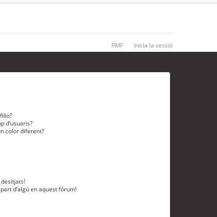
PMF
Inicia la sessió
ilio?
p d’usuaris?
n color diferent?
desitjats!
 part d’algú en aquest fòrum!