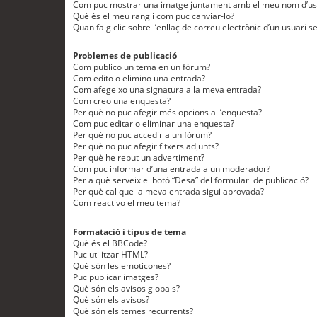
Com puc mostrar una imatge juntament amb el meu nom d’us
Què és el meu rang i com puc canviar-lo?
Quan faig clic sobre l’enllaç de correu electrònic d’un usuari s
Problemes de publicació
Com publico un tema en un fòrum?
Com edito o elimino una entrada?
Com afegeixo una signatura a la meva entrada?
Com creo una enquesta?
Per què no puc afegir més opcions a l’enquesta?
Com puc editar o eliminar una enquesta?
Per què no puc accedir a un fòrum?
Per què no puc afegir fitxers adjunts?
Per què he rebut un advertiment?
Com puc informar d’una entrada a un moderador?
Per a què serveix el botó “Desa” del formulari de publicació?
Per què cal que la meva entrada sigui aprovada?
Com reactivo el meu tema?
Formatació i tipus de tema
Què és el BBCode?
Puc utilitzar HTML?
Què són les emoticones?
Puc publicar imatges?
Què són els avisos globals?
Què són els avisos?
Què són els temes recurrents?