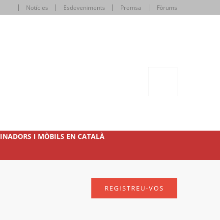
Notícies
Esdeveniments
Premsa
Fòrums
INADORS I MÒBILS EN CATALÀ
REGISTREU-VOS