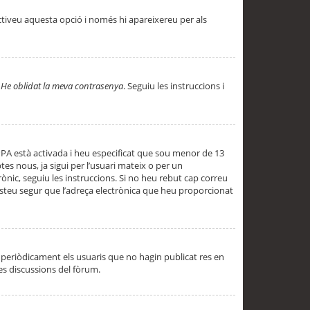
ctiveu aquesta opció i només hi apareixereu per als
a
He oblidat la meva contrasenya
. Seguiu les instruccions i
PPA està activada i heu especificat que sou menor de 13
es nous, ja sigui per l’usuari mateix o per un
ònic, seguiu les instruccions. Si no heu rebut cap correu
 esteu segur que l’adreça electrònica que heu proporcionat
periòdicament els usuaris que no hagin publicat res en
es discussions del fòrum.