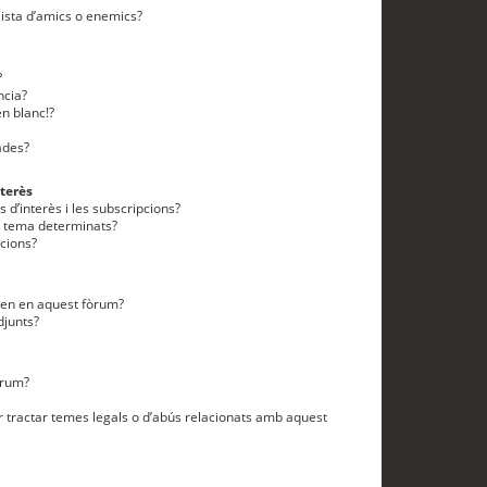
lista d’amics o enemics?
?
ncia?
n blanc!?
ades?
terès
 d’interès i les subscripcions?
n tema determinats?
cions?
eten en aquest fòrum?
djunts?
òrum?
 tractar temes legals o d’abús relacionats amb aquest