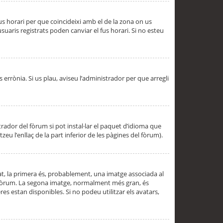
 fus horari per que coincideixi amb el de la zona on us
aris registrats poden canviar el fus horari. Si no esteu
s errònia. Si us plau, aviseu l’administrador per que arregli
rador del fòrum si pot instal·lar el paquet d’idioma que
u l’enllaç de la part inferior de les pàgines del fòrum).
t, la primera és, probablement, una imatge associada al
l fòrum. La segona imatge, normalment més gran, és
es estan disponibles. Si no podeu utilitzar els avatars,