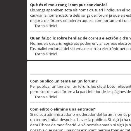
Què és el meu rang i com puc canviar-lo?
Els rangs apareixen sota els noms d’usuari i indiquen el
canviar la nomenclatura dels rangs del fòrum ja que els es
majoría de fòrums no toleren aquest comportament i un 
Torna a l’inici
Quan faig clic sobre l’enllaç de correu electrònic d’u
Només els usuaris registrats poden enviar correus electrònic
l’ús malintencionat del sistema de correu electrònic per p
Torna a l’inici
Problemes de publicació
Com publico un tema en un fòrum?
Per publicar un tema en un fòrum, feu clic al botó rellevan
permisos de cada fòrum a la part inferior de les pàgines d
Torna a l’inici
Com edito o elimino una entrada?
Si no sou administrador o moderador del fòrum, només pod
un temps limitat després d’haver-la publicat. Si algú ja ha 
data i l’hora de modificació. Això només apareix si algú ja
possible que deixin una nota explicant perquè l’han editat