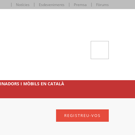
Notícies
Esdeveniments
Premsa
Fòrums
INADORS I MÒBILS EN CATALÀ
REGISTREU-VOS