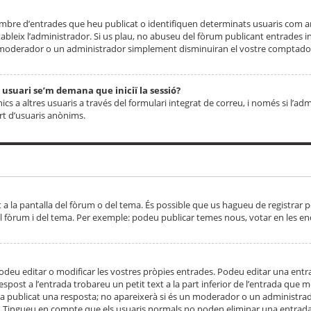
 nombre d’entrades que heu publicat o identifiquen determinats usuaris com
tableix l’administrador. Si us plau, no abuseu del fòrum publicant entrades 
moderador o un administrador simplement disminuiran el vostre comptador
n usuari se’m demana que iniciï la sessió?
s a altres usuaris a través del formulari integrat de correu, i només si l’adm
art d’usuaris anònims.
t a la pantalla del fòrum o del tema. És possible que us hagueu de registrar p
el fòrum i del tema. Per exemple: podeu publicar temes nous, votar en les en
eu editar o modificar les vostres pròpies entrades. Podeu editar una entra
respost a l’entrada trobareu un petit text a la part inferior de l’entrada que
 ha publicat una resposta; no apareixerà si és un moderador o un administrador
. Tingueu en compte que els usuaris normals no poden eliminar una entrada s