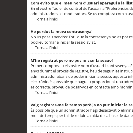
Com evito que el meu nom d’usuari aparegui a la llis
En el vostre Tauler de control de l’usuari, a “Preferències d
administradors i el moderadors. Se us comptarà com a usu
Torna a l’inici
He perdut la meva contrasenya!
No us poseu nerviós! Tot i que la contrasenya no es pot recup
podreu tornar a iniciar la sessió aviat.
Torna a l’inici
M’he registrat però no puc iniciar la sessió!
Primer comproveu el vostre nom d’usuari i contrasenya. Si
anys durant el procés de registre, heu de seguir les instru
administrador abans de poder iniciar la sessió; aquesta inf
electrònic, és possible que hagueu proporcionat una adreça
és correcta, proveu de posar-vos en contacte amb l’admini
Torna a l’inici
Vaig registrar-me fa temps però ja no puc iniciar la se
És possible que un administrador hagi desactivat o elimin
molt de temps per tal de reduir la mida de la base de dades
Torna a l’inici