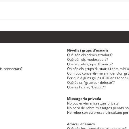
Nivells i grups d’usuaris
Què són els administradors?
Què són els moderadors?
Què són els grups d’usuaris?
ris connectats?
On són els grups d’usuaris i com m’hi af
Com puc convertir-me en líder d’un gru
Per què alguns grups d’usuaris tenen u
Què és un “grup per defecte”?
Què és l’enllaç “L’equip”?
Missatgeria privada
No puc enviar missatges privats!
No paro de rebre missatges privats no 
He rebut correu brossa o insultant per
Amics i enemics
Què són les llistes d’amics i enemics?