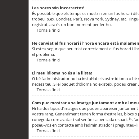
Les hores són incorrectes!
És possibble que els temps es mostrin en un fus horari difere
trobeu, p.ex. Londres, París, Nova York, Sydney, etc. Ting
registrat, ara és un bon moment per fer-ho.
Torna a l’inici
He canviat el fus horari i l’hora encara està malamen
Si esteu segur que heu triat correctament el fus horari i l’h
el problema.
Torna a l’inici
El meu idioma no és a la llista!
O bé l’administrador no ha instal·lat el vostre idioma o bé
necessiteu. Si el paquet d’idioma no existeix, podeu crear u
Torna a l’inici
Com puc mostrar una imatge juntament amb el meu
Hi ha dos tipus d’imatges que poden aparèixer juntament a
vostre rang. Generalment tenen forma d’estrelles, blocs o
coneguda com avatar i sol ser única per cada usuari. És l’a
poseu-vos en contacte amb l’administrador i pregunteu-li l
Torna a l’inici