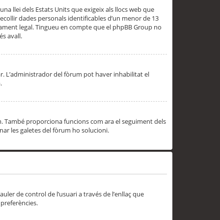
una llei dels Estats Units que exigeix als llocs web que
ecollir dades personals identificables d’un menor de 13
ssorament legal. Tingueu en compte que el phpBB Group no
s avall.
r. L’administrador del fòrum pot haver inhabilitat el
.
rum. També proporciona funcions com ara el seguiment dels
inar les galetes del fòrum ho solucioni.
uler de control de l’usuari a través de l’enllaç que
 preferències.