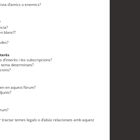
lista d’amics o enemics?
?
ncia?
n blanc!?
ades?
terès
 d’interès i les subscripcions?
n tema determinats?
cions?
eten en aquest fòrum?
djunts?
òrum?
 tractar temes legals o d’abús relacionats amb aquest