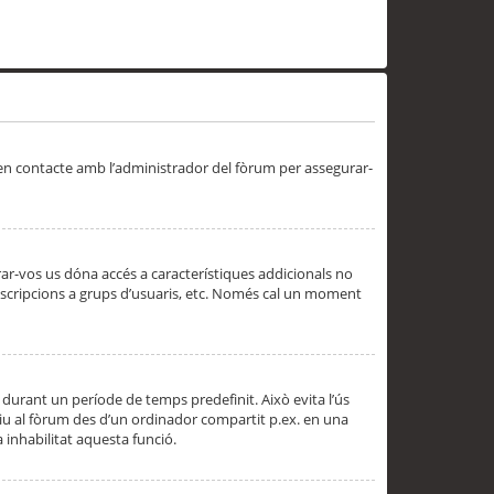
 en contacte amb l’administrador del fòrum per assegurar-
trar-vos us dóna accés a característiques addicionals no
subscripcions a grups d’usuaris, etc. Només cal un moment
 durant un període de temps predefinit. Això evita l’ús
cediu al fòrum des d’un ordinador compartit p.ex. en una
a inhabilitat aquesta funció.