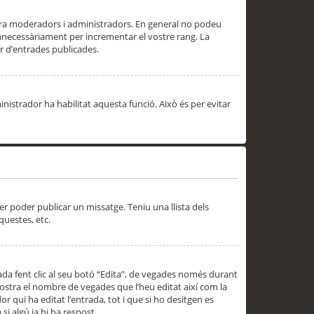
 ara moderadors i administradors. En general no podeu
innecessàriament per incrementar el vostre rang. La
 d’entrades publicades.
inistrador ha habilitat aquesta funció. Això és per evitar
er poder publicar un missatge. Teniu una llista dels
questes, etc.
da fent clic al seu botó “Edita”, de vegades només durant
 mostra el nombre de vegades que l’heu editat així com la
 qui ha editat l’entrada, tot i que si ho desitgen es
i algú ja hi ha respost.