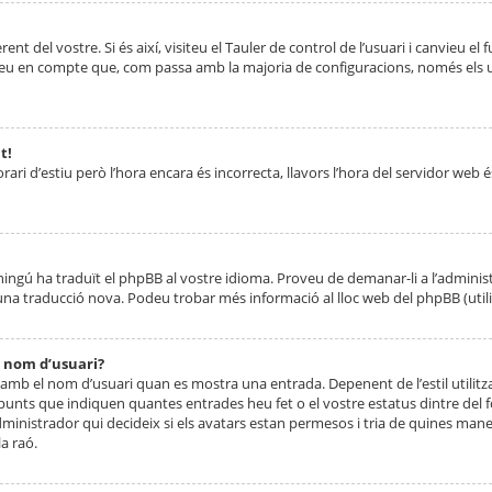
nt del vostre. Si és així, visiteu el Tauler de control de l’usuari i canvieu el
ueu en compte que, com passa amb la majoria de configuracions, només els usu
t!
orari d’estiu però l’hora encara és incorrecta, llavors l’hora del servidor web é
 ningú ha traduït el phpBB al vostre idioma. Proveu de demanar-li a l’administ
na traducció nova. Podeu trobar més informació al lloc web del phpBB (utilitze
 nom d’usuari?
mb el nom d’usuari quan es mostra una entrada. Depenent de l’estil utilitza
 punts que indiquen quantes entrades heu fet o el vostre estatus dintre de
dministrador qui decideix si els avatars estan permesos i tria de quines maner
a raó.