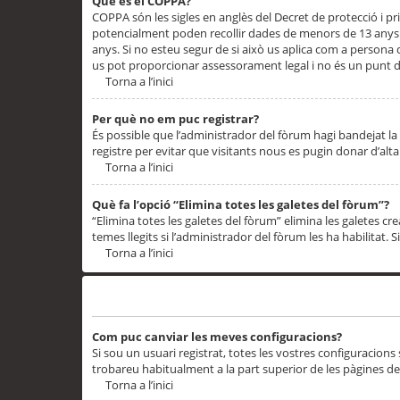
Què és el COPPA?
COPPA són les sigles en anglès del Decret de protecció i priv
potencialment poden recollir dades de menors de 13 anys qu
anys. Si no esteu segur de si això us aplica com a persona
us pot proporcionar assessorament legal i no és un punt de
Torna a l’inici
Per què no em puc registrar?
És possible que l’administrador del fòrum hagi bandejat la 
registre per evitar que visitants nous es pugin donar d’al
Torna a l’inici
Què fa l’opció “Elimina totes les galetes del fòrum”?
“Elimina totes les galetes del fòrum” elimina les galetes
temes llegits si l’administrador del fòrum les ha habilitat. 
Torna a l’inici
Preferències i configuracions de l’usuari
Com puc canviar les meves configuracions?
Si sou un usuari registrat, totes les vostres configuracions
trobareu habitualment a la part superior de les pàgines de
Torna a l’inici