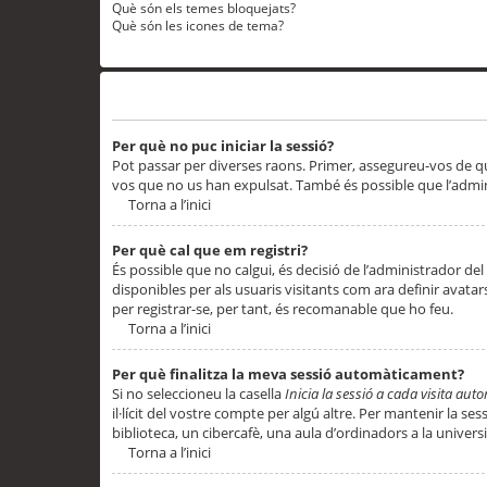
Què són els temes bloquejats?
Què són les icones de tema?
Problemes d’inici de sessió i registre
Per què no puc iniciar la sessió?
Pot passar per diverses raons. Primer, assegureu-vos de q
vos que no us han expulsat. També és possible que l’admini
Torna a l’inici
Per què cal que em registri?
És possible que no calgui, és decisió de l’administrador del
disponibles per als usuaris visitants com ara definir avata
per registrar-se, per tant, és recomanable que ho feu.
Torna a l’inici
Per què finalitza la meva sessió automàticament?
Si no seleccioneu la casella
Inicia la sessió a cada visita au
il·lícit del vostre compte per algú altre. Per mantenir la s
biblioteca, un cibercafè, una aula d’ordinadors a la universi
Torna a l’inici