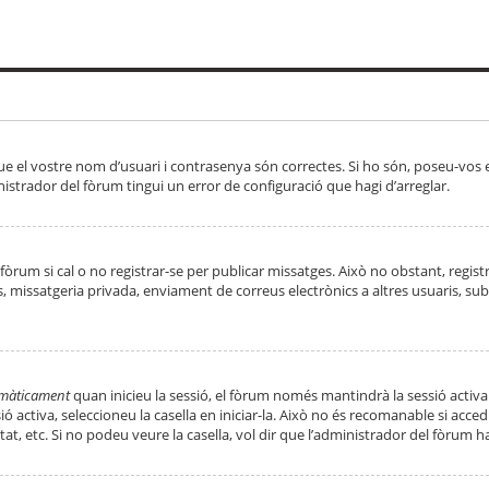
ue el vostre nom d’usuari i contrasenya són correctes. Si ho són, poseu-vos
strador del fòrum tingui un error de configuració que hagi d’arreglar.
 fòrum si cal o no registrar-se per publicar missatges. Això no obstant, regis
rs, missatgeria privada, enviament de correus electrònics a altres usuaris, 
tomàticament
quan inicieu la sessió, el fòrum només mantindrà la sessió activa
essió activa, seleccioneu la casella en iniciar-la. Això no és recomanable si ac
tat, etc. Si no podeu veure la casella, vol dir que l’administrador del fòrum h