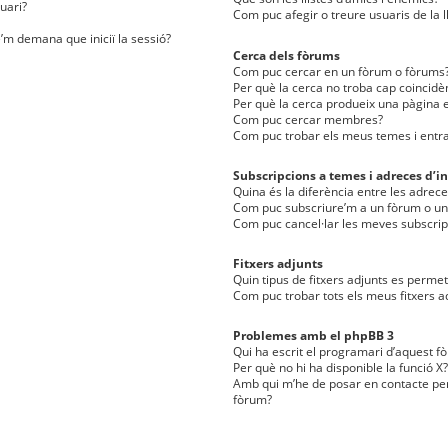
uari?
Com puc afegir o treure usuaris de la l
e’m demana que iniciï la sessió?
Cerca dels fòrums
Com puc cercar en un fòrum o fòrums
Per què la cerca no troba cap coincidè
Per què la cerca produeix una pàgina e
Com puc cercar membres?
Com puc trobar els meus temes i entr
Subscripcions a temes i adreces d’in
Quina és la diferència entre les adreces
Com puc subscriure’m a un fòrum o u
Com puc cancel·lar les meves subscrip
Fitxers adjunts
Quin tipus de fitxers adjunts es perm
Com puc trobar tots els meus fitxers a
Problemes amb el phpBB 3
Qui ha escrit el programari d’aquest f
Per què no hi ha disponible la funció X?
Amb qui m’he de posar en contacte per
fòrum?