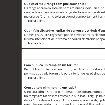
Què és el meu rang i com puc canviar-lo?
Els rangs apareixen sota els noms d’usuari i indiquen el
canviar la nomenclatura dels rangs del fòrum ja que els es
majoría de fòrums no toleren aquest comportament i un 
Torna a l’inici
Quan faig clic sobre l’enllaç de correu electrònic d’u
Només els usuaris registrats poden enviar correus electrònic
l’ús malintencionat del sistema de correu electrònic per p
Torna a l’inici
Problemes de publicació
Com publico un tema en un fòrum?
Per publicar un tema en un fòrum, feu clic al botó rellevan
permisos de cada fòrum a la part inferior de les pàgines d
Torna a l’inici
Com edito o elimino una entrada?
Si no sou administrador o moderador del fòrum, només pod
un temps limitat després d’haver-la publicat. Si algú ja ha 
data i l’hora de modificació. Això només apareix si algú ja
possible que deixin una nota explicant perquè l’han editat