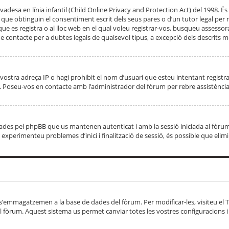
adesa en línia infantil (Child Online Privacy and Protection Act) del 1998. És 
e obtinguin el consentiment escrit dels seus pares o d’un tutor legal per r
 que es registra o al lloc web en el qual voleu registrar-vos, busqueu asse
 contacte per a dubtes legals de qualsevol tipus, a excepció dels descrits mé
vostra adreça IP o hagi prohibit el nom d’usuari que esteu intentant registra
ta. Poseu-vos en contacte amb l’administrador del fòrum per rebre assistència
 creades pel phpBB que us mantenen autenticat i amb la sessió iniciada al fò
Si experimenteu problemes d’inici i finalització de sessió, és possible que elim
 s’emmagatzemen a la base de dades del fòrum. Per modificar-les, visiteu el Ta
l fòrum. Aquest sistema us permet canviar totes les vostres configuracions i