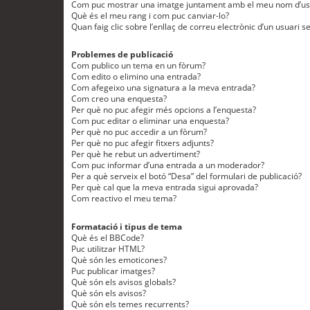
Com puc mostrar una imatge juntament amb el meu nom d’us
Què és el meu rang i com puc canviar-lo?
Quan faig clic sobre l’enllaç de correu electrònic d’un usuari s
Problemes de publicació
Com publico un tema en un fòrum?
Com edito o elimino una entrada?
Com afegeixo una signatura a la meva entrada?
Com creo una enquesta?
Per què no puc afegir més opcions a l’enquesta?
Com puc editar o eliminar una enquesta?
Per què no puc accedir a un fòrum?
Per què no puc afegir fitxers adjunts?
Per què he rebut un advertiment?
Com puc informar d’una entrada a un moderador?
Per a què serveix el botó “Desa” del formulari de publicació?
Per què cal que la meva entrada sigui aprovada?
Com reactivo el meu tema?
Formatació i tipus de tema
Què és el BBCode?
Puc utilitzar HTML?
Què són les emoticones?
Puc publicar imatges?
Què són els avisos globals?
Què són els avisos?
Què són els temes recurrents?