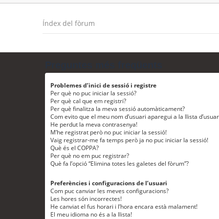
Índex del fòrum
Preguntes més freqüents
Problemes d’inici de sessió i registre
Per què no puc iniciar la sessió?
Per què cal que em registri?
Per què finalitza la meva sessió automàticament?
Com evito que el meu nom d’usuari aparegui a la llista d’usua
He perdut la meva contrasenya!
M’he registrat però no puc iniciar la sessió!
Vaig registrar-me fa temps però ja no puc iniciar la sessió!
Què és el COPPA?
Per què no em puc registrar?
Què fa l’opció “Elimina totes les galetes del fòrum”?
Preferències i configuracions de l’usuari
Com puc canviar les meves configuracions?
Les hores són incorrectes!
He canviat el fus horari i l’hora encara està malament!
El meu idioma no és a la llista!