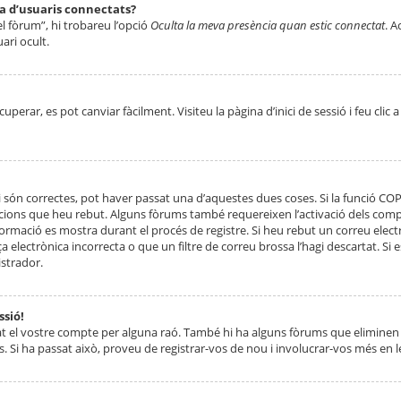
ta d’usuaris connectats?
el fòrum”, hi trobareu l’opció
Oculta la meva presència quan estic connectat
. A
ari ocult.
erar, es pot canviar fàcilment. Visiteu la pàgina d’inici de sessió i feu clic 
 són correctes, pot haver passat una d’aquestes dues coses. Si la funció CO
ccions que heu rebut. Alguns fòrums també requereixen l’activació dels compt
ormació es mostra durant el procés de registre. Si heu rebut un correu electr
 electrònica incorrecta o que un filtre de correu brossa l’hagi descartat. Si
strador.
ssió!
at el vostre compte per alguna raó. També hi ha alguns fòrums que eliminen 
. Si ha passat això, proveu de registrar-vos de nou i involucrar-vos més en l