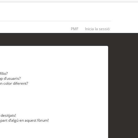
PMF
Inicia la sessió
ilio?
p d’usuaris?
n color diferent?
desitjats!
 part d’algú en aquest fòrum!