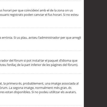
 fus horari per que coincideixi amb el de la zona on us
aris registrats poden canviar el fus horari. Si no esteu
s errònia. Si us plau, aviseu l’administrador per que arregli
rador del fòrum si pot instal·lar el paquet d’idioma que
u l’enllaç de la part inferior de les pàgines del fòrum).
t, la primera és, probablement, una imatge associada al
l fòrum. La segona imatge, normalment més gran, és
es estan disponibles. Si no podeu utilitzar els avatars,