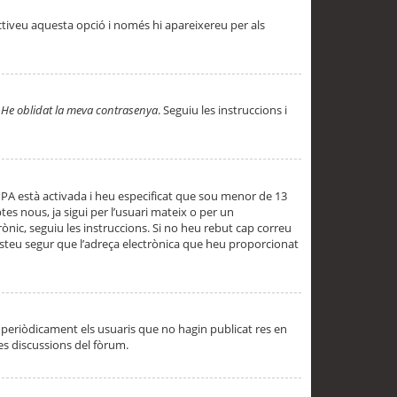
ctiveu aquesta opció i només hi apareixereu per als
a
He oblidat la meva contrasenya
. Seguiu les instruccions i
PPA està activada i heu especificat que sou menor de 13
es nous, ja sigui per l’usuari mateix o per un
ònic, seguiu les instruccions. Si no heu rebut cap correu
 esteu segur que l’adreça electrònica que heu proporcionat
periòdicament els usuaris que no hagin publicat res en
es discussions del fòrum.