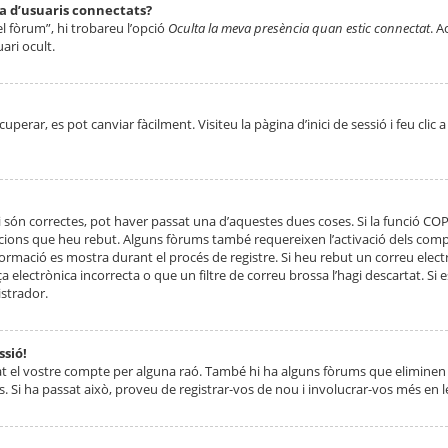
ta d’usuaris connectats?
el fòrum”, hi trobareu l’opció
Oculta la meva presència quan estic connectat
. A
ari ocult.
erar, es pot canviar fàcilment. Visiteu la pàgina d’inici de sessió i feu clic 
 són correctes, pot haver passat una d’aquestes dues coses. Si la funció CO
ccions que heu rebut. Alguns fòrums també requereixen l’activació dels compt
ormació es mostra durant el procés de registre. Si heu rebut un correu electr
 electrònica incorrecta o que un filtre de correu brossa l’hagi descartat. Si
strador.
ssió!
at el vostre compte per alguna raó. També hi ha alguns fòrums que eliminen 
. Si ha passat això, proveu de registrar-vos de nou i involucrar-vos més en l