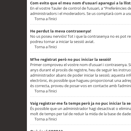
Com evito que el meu nom d’usuari aparegui a la llis
En el vostre Tauler de control de l’usuari, a “Preferències d
administradors i el moderadors. Se us comptarà com a usu
Torna a l’inici
He perdut la meva contrasenya!
No us poseu nerviós! Tot i que la contrasenya no es pot recup
podreu tornar a iniciar la sessió aviat.
Torna a l’inici
M’he registrat però no puc iniciar la sessió!
Primer comproveu el vostre nom d’usuari i contrasenya. Si
anys durant el procés de registre, heu de seguir les instru
administrador abans de poder iniciar la sessió; aquesta inf
electrònic, és possible que hagueu proporcionat una adreça
és correcta, proveu de posar-vos en contacte amb l’admini
Torna a l’inici
Vaig registrar-me fa temps però ja no puc iniciar la se
És possible que un administrador hagi desactivat o elimin
molt de temps per tal de reduir la mida de la base de dades
Torna a l’inici