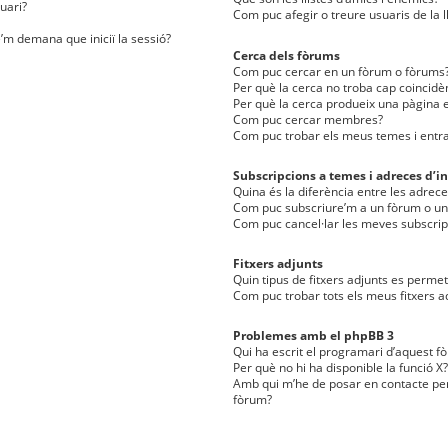
uari?
Com puc afegir o treure usuaris de la l
e’m demana que iniciï la sessió?
Cerca dels fòrums
Com puc cercar en un fòrum o fòrums
Per què la cerca no troba cap coincidè
Per què la cerca produeix una pàgina e
Com puc cercar membres?
Com puc trobar els meus temes i entr
Subscripcions a temes i adreces d’in
Quina és la diferència entre les adreces
Com puc subscriure’m a un fòrum o u
Com puc cancel·lar les meves subscrip
Fitxers adjunts
Quin tipus de fitxers adjunts es perm
Com puc trobar tots els meus fitxers a
Problemes amb el phpBB 3
Qui ha escrit el programari d’aquest f
Per què no hi ha disponible la funció X?
Amb qui m’he de posar en contacte per
fòrum?