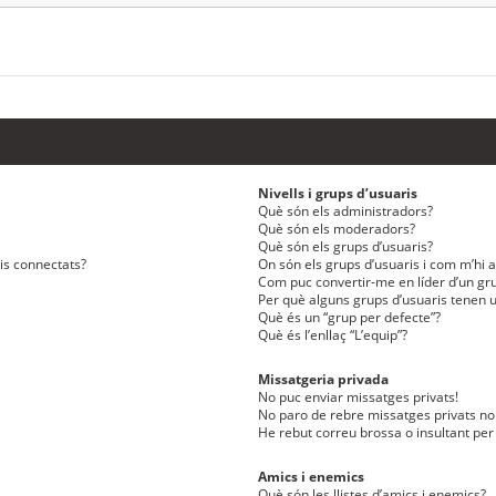
Nivells i grups d’usuaris
Què són els administradors?
Què són els moderadors?
Què són els grups d’usuaris?
ris connectats?
On són els grups d’usuaris i com m’hi af
Com puc convertir-me en líder d’un gru
Per què alguns grups d’usuaris tenen u
Què és un “grup per defecte”?
Què és l’enllaç “L’equip”?
Missatgeria privada
No puc enviar missatges privats!
No paro de rebre missatges privats no 
He rebut correu brossa o insultant per
Amics i enemics
Què són les llistes d’amics i enemics?