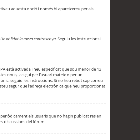
ctiveu aquesta opció i només hi apareixereu per als
a
He oblidat la meva contrasenya
. Seguiu les instruccions i
PPA està activada i heu especificat que sou menor de 13
es nous, ja sigui per l’usuari mateix o per un
ònic, seguiu les instruccions. Si no heu rebut cap correu
 esteu segur que l’adreça electrònica que heu proporcionat
periòdicament els usuaris que no hagin publicat res en
es discussions del fòrum.