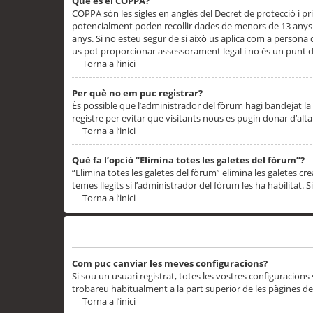
Què és el COPPA?
COPPA són les sigles en anglès del Decret de protecció i priv
potencialment poden recollir dades de menors de 13 anys qu
anys. Si no esteu segur de si això us aplica com a persona
us pot proporcionar assessorament legal i no és un punt de
Torna a l’inici
Per què no em puc registrar?
És possible que l’administrador del fòrum hagi bandejat la 
registre per evitar que visitants nous es pugin donar d’al
Torna a l’inici
Què fa l’opció “Elimina totes les galetes del fòrum”?
“Elimina totes les galetes del fòrum” elimina les galetes
temes llegits si l’administrador del fòrum les ha habilitat. 
Torna a l’inici
Preferències i configuracions de l’usuari
Com puc canviar les meves configuracions?
Si sou un usuari registrat, totes les vostres configuracions
trobareu habitualment a la part superior de les pàgines de
Torna a l’inici