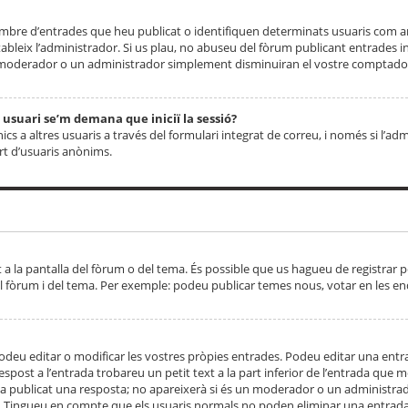
 nombre d’entrades que heu publicat o identifiquen determinats usuaris com
tableix l’administrador. Si us plau, no abuseu del fòrum publicant entrades 
moderador o un administrador simplement disminuiran el vostre comptador
n usuari se’m demana que iniciï la sessió?
s a altres usuaris a través del formulari integrat de correu, i només si l’adm
art d’usuaris anònims.
t a la pantalla del fòrum o del tema. És possible que us hagueu de registrar p
el fòrum i del tema. Per exemple: podeu publicar temes nous, votar en les en
eu editar o modificar les vostres pròpies entrades. Podeu editar una entra
respost a l’entrada trobareu un petit text a la part inferior de l’entrada que
 ha publicat una resposta; no apareixerà si és un moderador o un administrador
. Tingueu en compte que els usuaris normals no poden eliminar una entrada s