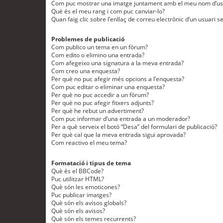
Com puc mostrar una imatge juntament amb el meu nom d’us
Què és el meu rang i com puc canviar-lo?
Quan faig clic sobre l’enllaç de correu electrònic d’un usuari s
Problemes de publicació
Com publico un tema en un fòrum?
Com edito o elimino una entrada?
Com afegeixo una signatura a la meva entrada?
Com creo una enquesta?
Per què no puc afegir més opcions a l’enquesta?
Com puc editar o eliminar una enquesta?
Per què no puc accedir a un fòrum?
Per què no puc afegir fitxers adjunts?
Per què he rebut un advertiment?
Com puc informar d’una entrada a un moderador?
Per a què serveix el botó “Desa” del formulari de publicació?
Per què cal que la meva entrada sigui aprovada?
Com reactivo el meu tema?
Formatació i tipus de tema
Què és el BBCode?
Puc utilitzar HTML?
Què són les emoticones?
Puc publicar imatges?
Què són els avisos globals?
Què són els avisos?
Què són els temes recurrents?