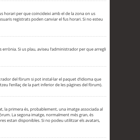
 fus horari per que coincideixi amb el de la zona on us
aris registrats poden canviar el fus horari. Si no esteu
s errònia. Si us plau, aviseu l’administrador per que arregli
rador del fòrum si pot instal·lar el paquet d’idioma que
u l’enllaç de la part inferior de les pàgines del fòrum).
t, la primera és, probablement, una imatge associada al
l fòrum. La segona imatge, normalment més gran, és
es estan disponibles. Si no podeu utilitzar els avatars,