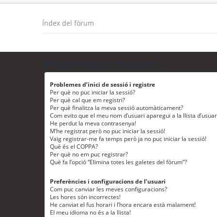
Índex del fòrum
Preguntes més freqüents
Problemes d’inici de sessió i registre
Per què no puc iniciar la sessió?
Per què cal que em registri?
Per què finalitza la meva sessió automàticament?
Com evito que el meu nom d’usuari aparegui a la llista d’usua
He perdut la meva contrasenya!
M’he registrat però no puc iniciar la sessió!
Vaig registrar-me fa temps però ja no puc iniciar la sessió!
Què és el COPPA?
Per què no em puc registrar?
Què fa l’opció “Elimina totes les galetes del fòrum”?
Preferències i configuracions de l’usuari
Com puc canviar les meves configuracions?
Les hores són incorrectes!
He canviat el fus horari i l’hora encara està malament!
El meu idioma no és a la llista!