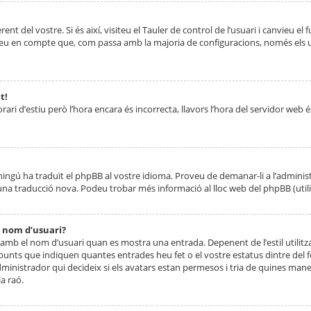
nt del vostre. Si és així, visiteu el Tauler de control de l’usuari i canvieu el
ueu en compte que, com passa amb la majoria de configuracions, només els usu
t!
orari d’estiu però l’hora encara és incorrecta, llavors l’hora del servidor web é
 ningú ha traduït el phpBB al vostre idioma. Proveu de demanar-li a l’administ
na traducció nova. Podeu trobar més informació al lloc web del phpBB (utilitze
 nom d’usuari?
mb el nom d’usuari quan es mostra una entrada. Depenent de l’estil utilitza
 punts que indiquen quantes entrades heu fet o el vostre estatus dintre de
dministrador qui decideix si els avatars estan permesos i tria de quines maner
a raó.