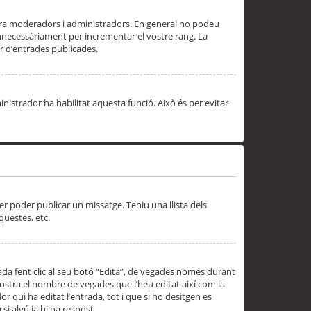
 ara moderadors i administradors. En general no podeu
innecessàriament per incrementar el vostre rang. La
 d’entrades publicades.
inistrador ha habilitat aquesta funció. Això és per evitar
er poder publicar un missatge. Teniu una llista dels
questes, etc.
da fent clic al seu botó “Edita”, de vegades només durant
 mostra el nombre de vegades que l’heu editat així com la
 qui ha editat l’entrada, tot i que si ho desitgen es
i algú ja hi ha respost.