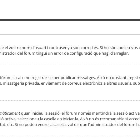
ue el vostre nom d’usuari i contrasenya són correctes. Si ho són, poseu-vos
strador del fòrum tingui un error de configuració que hagi d’arreglar.
 fòrum si cal o no registrar-se per publicar missatges. Això no obstant, regis
rs, missatgeria privada, enviament de correus electrònics a altres usuaris, 
tomàticament
quan inicieu la sessió, el fòrum només mantindrà la sessió activa
essió activa, seleccioneu la casella en iniciar-la. Això no és recomanable si ac
tat, etc. Si no podeu veure la casella, vol dir que l’administrador del fòrum h