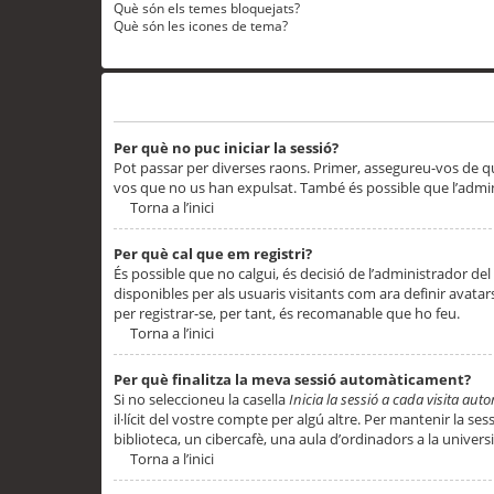
Què són els temes bloquejats?
Què són les icones de tema?
Problemes d’inici de sessió i registre
Per què no puc iniciar la sessió?
Pot passar per diverses raons. Primer, assegureu-vos de q
vos que no us han expulsat. També és possible que l’admini
Torna a l’inici
Per què cal que em registri?
És possible que no calgui, és decisió de l’administrador del
disponibles per als usuaris visitants com ara definir avata
per registrar-se, per tant, és recomanable que ho feu.
Torna a l’inici
Per què finalitza la meva sessió automàticament?
Si no seleccioneu la casella
Inicia la sessió a cada visita au
il·lícit del vostre compte per algú altre. Per mantenir la s
biblioteca, un cibercafè, una aula d’ordinadors a la universi
Torna a l’inici