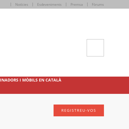
Notícies
Esdeveniments
Premsa
Fòrums
INADORS I MÒBILS EN CATALÀ
REGISTREU-VOS