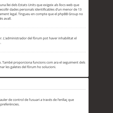
una llei dels Estats Units que exigeix als llocs web que
ecollir dades personals identificables d’un menor de 13
ssorament legal. Tingueu en compte que el phpBB Group no
s avall.
r. L’administrador del fòrum pot haver inhabilitat el
.
rum. També proporciona funcions com ara el seguiment dels
inar les galetes del fòrum ho solucioni.
uler de control de l’usuari a través de l’enllaç que
 preferències.