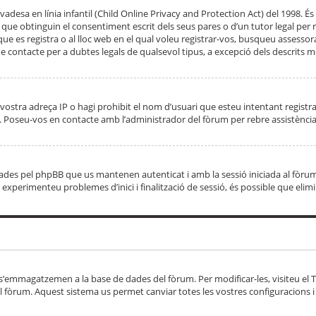
adesa en línia infantil (Child Online Privacy and Protection Act) del 1998. És 
e obtinguin el consentiment escrit dels seus pares o d’un tutor legal per r
 que es registra o al lloc web en el qual voleu registrar-vos, busqueu asse
 contacte per a dubtes legals de qualsevol tipus, a excepció dels descrits mé
vostra adreça IP o hagi prohibit el nom d’usuari que esteu intentant registra
ta. Poseu-vos en contacte amb l’administrador del fòrum per rebre assistència
 creades pel phpBB que us mantenen autenticat i amb la sessió iniciada al fò
Si experimenteu problemes d’inici i finalització de sessió, és possible que elim
 s’emmagatzemen a la base de dades del fòrum. Per modificar-les, visiteu el Ta
l fòrum. Aquest sistema us permet canviar totes les vostres configuracions i