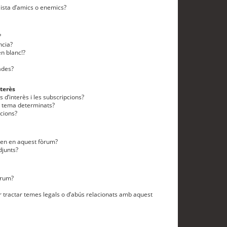
lista d’amics o enemics?
?
ncia?
n blanc!?
ades?
terès
 d’interès i les subscripcions?
n tema determinats?
cions?
eten en aquest fòrum?
djunts?
òrum?
 tractar temes legals o d’abús relacionats amb aquest