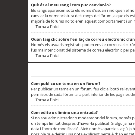
Què és el meu rang i com puc canviar-lo?
Els rangs apareixen sota els noms d’usuari i indiquen el
canviar la nomenclatura dels rangs del fòrum ja que els es
majoría de fòrums no toleren aquest comportament i un 
Torna a l’inici
Quan faig clic sobre l’enllaç de correu electrònic d’u
Només els usuaris registrats poden enviar correus electrònic
l’ús malintencionat del sistema de correu electrònic per p
Torna a l’inici
Problemes de publicació
Com publico un tema en un fòrum?
Per publicar un tema en un fòrum, feu clic al botó rellevan
permisos de cada fòrum a la part inferior de les pàgines d
Torna a l’inici
Com edito o elimino una entrada?
Si no sou administrador o moderador del fòrum, només pod
un temps limitat després d’haver-la publicat. Si algú ja ha 
data i l’hora de modificació. Això només apareix si algú ja
possible que deixin una nota explicant perquè l’han editat