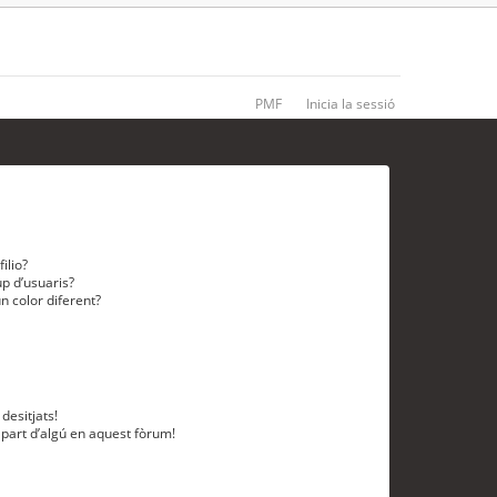
PMF
Inicia la sessió
ilio?
p d’usuaris?
n color diferent?
desitjats!
 part d’algú en aquest fòrum!