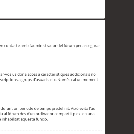
 en contacte amb l’administrador del fòrum per assegurar-
trar-vos us dóna accés a característiques addicionals no
subscripcions a grups d’usuaris, etc. Només cal un moment
 durant un període de temps predefinit. Això evita l’ús
cediu al fòrum des d’un ordinador compartit p.ex. en una
a inhabilitat aquesta funció.