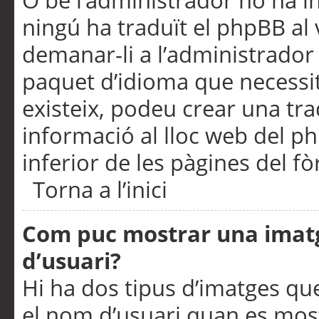
O bé l’administrador no ha in
ningú ha traduït el phpBB al
demanar-li a l’administrador d
paquet d’idioma que necessit
existeix, podeu crear una t
informació al lloc web del php
inferior de les pàgines del f
Torna a l’inici
Com puc mostrar una imat
d’usuari?
Hi ha dos tipus d’imatges q
el nom d’usuari quan es mos