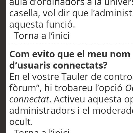
aula d’ordinadors a la univers
casella, vol dir que l’adminis
aquesta funció.
Torna a l’inici
Com evito que el meu nom d’
d’usuaris connectats?
En el vostre Tauler de control
fòrum”, hi trobareu l’opció
O
connectat
. Activeu aquesta o
administradors i el moderad
ocult.
Torna a l’inici