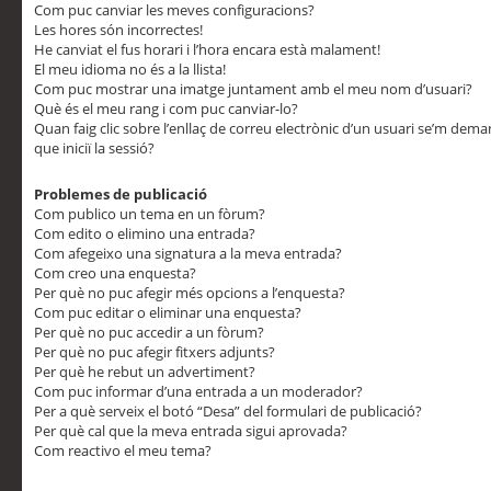
Com puc canviar les meves configuracions?
Les hores són incorrectes!
He canviat el fus horari i l’hora encara està malament!
El meu idioma no és a la llista!
Com puc mostrar una imatge juntament amb el meu nom d’usuari?
Què és el meu rang i com puc canviar-lo?
Quan faig clic sobre l’enllaç de correu electrònic d’un usuari se’m dem
que iniciï la sessió?
Problemes de publicació
Com publico un tema en un fòrum?
Com edito o elimino una entrada?
Com afegeixo una signatura a la meva entrada?
Com creo una enquesta?
Per què no puc afegir més opcions a l’enquesta?
Com puc editar o eliminar una enquesta?
Per què no puc accedir a un fòrum?
Per què no puc afegir fitxers adjunts?
Per què he rebut un advertiment?
Com puc informar d’una entrada a un moderador?
Per a què serveix el botó “Desa” del formulari de publicació?
Per què cal que la meva entrada sigui aprovada?
Com reactivo el meu tema?