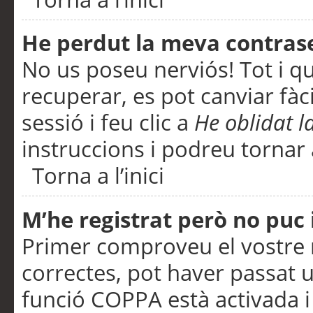
He perdut la meva contras
No us poseu nerviós! Tot i q
recuperar, es pot canviar fàci
sessió i feu clic a
He oblidat 
instruccions i podreu tornar a
Torna a l’inici
M’he registrat però no puc i
Primer comproveu el vostre n
correctes, pot haver passat u
funció COPPA està activada 