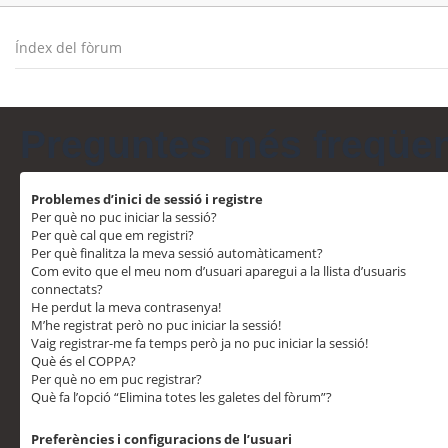
Índex del fòrum
Preguntes més freqüe
Problemes d’inici de sessió i registre
Per què no puc iniciar la sessió?
Per què cal que em registri?
Per què finalitza la meva sessió automàticament?
Com evito que el meu nom d’usuari aparegui a la llista d’usuaris
connectats?
He perdut la meva contrasenya!
M’he registrat però no puc iniciar la sessió!
Vaig registrar-me fa temps però ja no puc iniciar la sessió!
Què és el COPPA?
Per què no em puc registrar?
Què fa l’opció “Elimina totes les galetes del fòrum”?
Preferències i configuracions de l’usuari