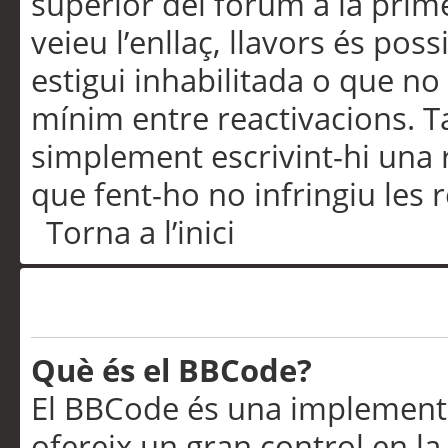
superior del fòrum a la prime
veieu l’enllaç, llavors és pos
estigui inhabilitada o que no
mínim entre reactivacions. T
simplement escrivint-hi una 
que fent-ho no infringiu les 
Torna a l’inici
Formatació i tipus de te
Què és el BBCode?
El BBCode és una implementa
ofereix un gran control en l