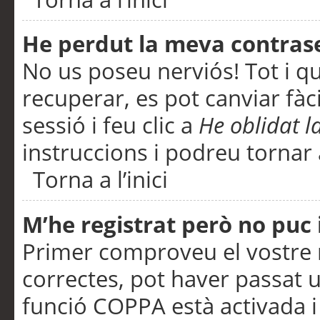
He perdut la meva contras
No us poseu nerviós! Tot i q
recuperar, es pot canviar fàci
sessió i feu clic a
He oblidat 
instruccions i podreu tornar a
Torna a l’inici
M’he registrat però no puc i
Primer comproveu el vostre n
correctes, pot haver passat u
funció COPPA està activada 