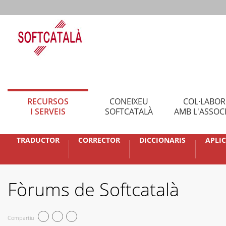
RECURSOS
CONEIXEU
COL·LABO
I SERVEIS
SOFTCATALÀ
AMB L'ASSOC
TRADUCTOR
CORRECTOR
DICCIONARIS
APLI
Fòrums de Softcatalà
Compartiu