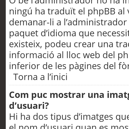
O bé l’administrador no ha in
ningú ha traduït el phpBB al
demanar-li a l’administrador d
paquet d’idioma que necessit
existeix, podeu crear una t
informació al lloc web del php
inferior de les pàgines del f
Torna a l’inici
Com puc mostrar una imat
d’usuari?
Hi ha dos tipus d’imatges q
el nom d’usuari quan es mos