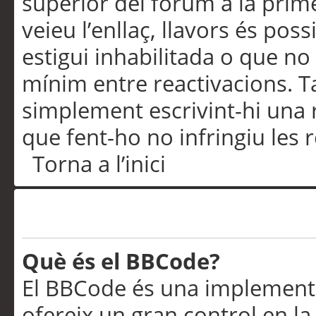
superior del fòrum a la prime
veieu l’enllaç, llavors és pos
estigui inhabilitada o que no
mínim entre reactivacions. T
simplement escrivint-hi una 
que fent-ho no infringiu les 
Torna a l’inici
Formatació i tipus de te
Què és el BBCode?
El BBCode és una implementa
ofereix un gran control en l