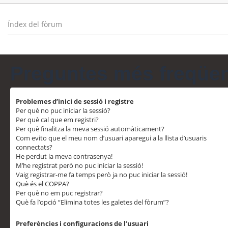
Índex del fòrum
Preguntes més freqüe
Problemes d’inici de sessió i registre
Per què no puc iniciar la sessió?
Per què cal que em registri?
Per què finalitza la meva sessió automàticament?
Com evito que el meu nom d’usuari aparegui a la llista d’usuaris
connectats?
He perdut la meva contrasenya!
M’he registrat però no puc iniciar la sessió!
Vaig registrar-me fa temps però ja no puc iniciar la sessió!
Què és el COPPA?
Per què no em puc registrar?
Què fa l’opció “Elimina totes les galetes del fòrum”?
Preferències i configuracions de l’usuari