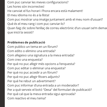
Com puc canviar les meves configuracions?
Les hores són incorrectes!
He canviat el fus horari i l’hora encara està malament!
El meu idioma no és a la llista!
Com puc mostrar una imatge juntament amb el meu nom d’usuari?
Què és el meu rang i com puc canviar-lo?
Quan faig clic sobre l’enllaç de correu electrònic d’un usuari se’m dem
que iniciï la sessió?
Problemes de publicació
Com publico un tema en un fòrum?
Com edito o elimino una entrada?
Com afegeixo una signatura a la meva entrada?
Com creo una enquesta?
Per què no puc afegir més opcions a l’enquesta?
Com puc editar o eliminar una enquesta?
Per què no puc accedir a un fòrum?
Per què no puc afegir fitxers adjunts?
Per què he rebut un advertiment?
Com puc informar d’una entrada a un moderador?
Per a què serveix el botó “Desa” del formulari de publicació?
Per què cal que la meva entrada sigui aprovada?
Com reactivo el meu tema?