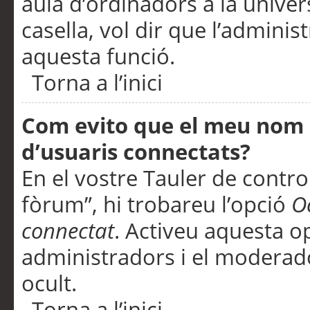
aula d’ordinadors a la univers
casella, vol dir que l’adminis
aquesta funció.
Torna a l’inici
Com evito que el meu nom d’
d’usuaris connectats?
En el vostre Tauler de control
fòrum”, hi trobareu l’opció
O
connectat
. Activeu aquesta o
administradors i el moderad
ocult.
Torna a l’inici