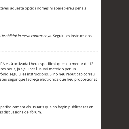
ctiveu aquesta opció i només hi apareixereu per als
a
He oblidat la meva contrasenya
. Seguiu les instruccions i
PPA està activada i heu especificat que sou menor de 13
es nous, ja sigui per l’usuari mateix o per un
ònic, seguiu les instruccions. Si no heu rebut cap correu
 esteu segur que l’adreça electrònica que heu proporcionat
periòdicament els usuaris que no hagin publicat res en
es discussions del fòrum.