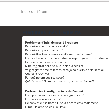
Índex del fòrum
Preguntes més freqüents
Problemes d’inici de sessió i registre
Per què no puc iniciar la sessió?
Per què cal que em registri?
Per què finalitza la meva sessió automàticament?
Com evito que el meu nom d’usuari aparegui a la llista d’usua
He perdut la meva contrasenya!
M’he registrat però no puc iniciar la sessió!
Vaig registrar-me fa temps però ja no puc iniciar la sessió!
Què és el COPPA?
Per què no em puc registrar?
Què fa l’opció “Elimina totes les galetes del fòrum”?
Preferències i configuracions de l’usuari
Com puc canviar les meves configuracions?
Les hores són incorrectes!
He canviat el fus horari i l’hora encara està malament!
El meu idioma no és a la llista!