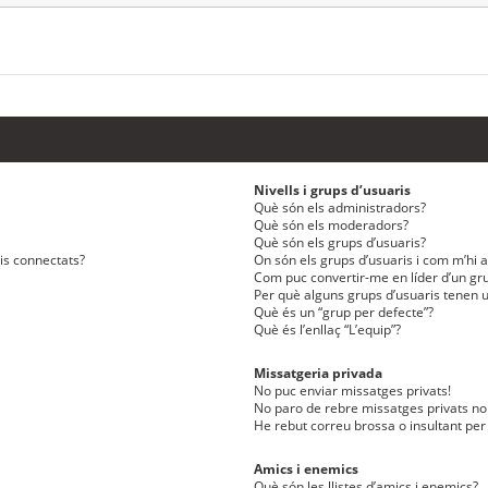
Nivells i grups d’usuaris
Què són els administradors?
Què són els moderadors?
Què són els grups d’usuaris?
ris connectats?
On són els grups d’usuaris i com m’hi af
Com puc convertir-me en líder d’un gru
Per què alguns grups d’usuaris tenen u
Què és un “grup per defecte”?
Què és l’enllaç “L’equip”?
Missatgeria privada
No puc enviar missatges privats!
No paro de rebre missatges privats no 
He rebut correu brossa o insultant per
Amics i enemics
Què són les llistes d’amics i enemics?