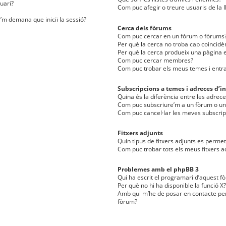
uari?
Com puc afegir o treure usuaris de la l
e’m demana que iniciï la sessió?
Cerca dels fòrums
Com puc cercar en un fòrum o fòrums
Per què la cerca no troba cap coincidè
Per què la cerca produeix una pàgina e
Com puc cercar membres?
Com puc trobar els meus temes i entr
Subscripcions a temes i adreces d’in
Quina és la diferència entre les adreces
Com puc subscriure’m a un fòrum o u
Com puc cancel·lar les meves subscrip
Fitxers adjunts
Quin tipus de fitxers adjunts es perm
Com puc trobar tots els meus fitxers a
Problemes amb el phpBB 3
Qui ha escrit el programari d’aquest f
Per què no hi ha disponible la funció X?
Amb qui m’he de posar en contacte per
fòrum?