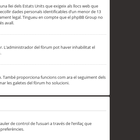
una llei dels Estats Units que exigeix als llocs web que
ecollir dades personals identificables d’un menor de 13
ssorament legal. Tingueu en compte que el phpBB Group no
s avall.
r. L’administrador del fòrum pot haver inhabilitat el
.
rum. També proporciona funcions com ara el seguiment dels
inar les galetes del fòrum ho solucioni.
uler de control de l’usuari a través de l’enllaç que
 preferències.