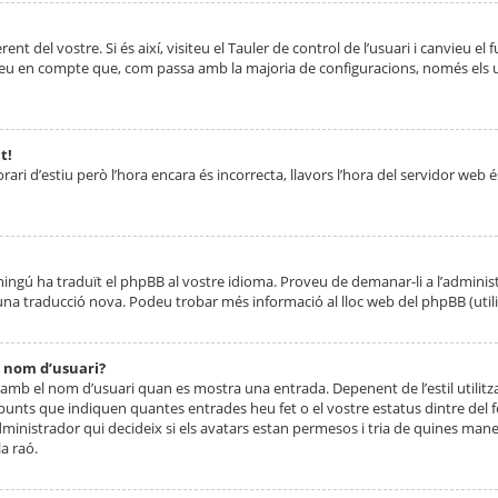
nt del vostre. Si és així, visiteu el Tauler de control de l’usuari i canvieu el
ueu en compte que, com passa amb la majoria de configuracions, només els usu
t!
orari d’estiu però l’hora encara és incorrecta, llavors l’hora del servidor web é
 ningú ha traduït el phpBB al vostre idioma. Proveu de demanar-li a l’administ
na traducció nova. Podeu trobar més informació al lloc web del phpBB (utilitze
 nom d’usuari?
mb el nom d’usuari quan es mostra una entrada. Depenent de l’estil utilitza
 punts que indiquen quantes entrades heu fet o el vostre estatus dintre de
dministrador qui decideix si els avatars estan permesos i tria de quines maner
a raó.