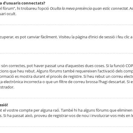
ta d’usuaris connectats?
el fòrum”, hi trobareu l’opció
Oculta la meva presència quan estic connectat
. A
ari ocult.
erar, es pot canviar fàcilment. Visiteu la pàgina d’inici de sessió i feu clic 
 són correctes, pot haver passat una d’aquestes dues coses. Si la funció CO
ccions que heu rebut. Alguns fòrums també requereixen l’activació dels compt
ormació es mostra durant el procés de registre. Si heu rebut un correu electr
 electrònica incorrecta o que un filtre de correu brossa l’hagi descartat. Si
strador.
ssió!
at el vostre compte per alguna raó. També hi ha alguns fòrums que eliminen 
. Si ha passat això, proveu de registrar-vos de nou i involucrar-vos més en l