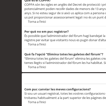
Què és el COPPA?
COPPA són les sigles en anglès del Decret de protecció i priv
potencialment poden recollir dades de menors de 13 anys qu
anys. Si no esteu segur de si això us aplica com a persona
us pot proporcionar assessorament legal i no és un punt de
Torna a l’inici
Per què no em puc registrar?
És possible que l’administrador del fòrum hagi bandejat la 
registre per evitar que visitants nous es pugin donar d’al
Torna a l’inici
Què fa l’opció “Elimina totes les galetes del fòrum”?
“Elimina totes les galetes del fòrum” elimina les galetes
temes llegits si l’administrador del fòrum les ha habilitat. 
Torna a l’inici
Preferències i configuracions de l’usuari
Com puc canviar les meves configuracions?
Si sou un usuari registrat, totes les vostres configuracions
trobareu habitualment a la part superior de les pàgines de
Torna a l’inici