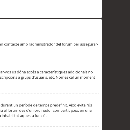
 en contacte amb l’administrador del fòrum per assegurar-
trar-vos us dóna accés a característiques addicionals no
subscripcions a grups d’usuaris, etc. Només cal un moment
 durant un període de temps predefinit. Això evita l’ús
cediu al fòrum des d’un ordinador compartit p.ex. en una
a inhabilitat aquesta funció.