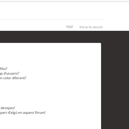
PMF
Inicia la sessió
ilio?
p d’usuaris?
n color diferent?
desitjats!
 part d’algú en aquest fòrum!