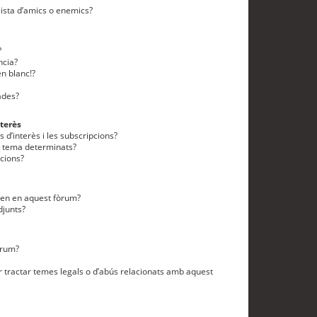
lista d’amics o enemics?
?
ncia?
n blanc!?
ades?
terès
 d’interès i les subscripcions?
n tema determinats?
cions?
eten en aquest fòrum?
djunts?
òrum?
 tractar temes legals o d’abús relacionats amb aquest