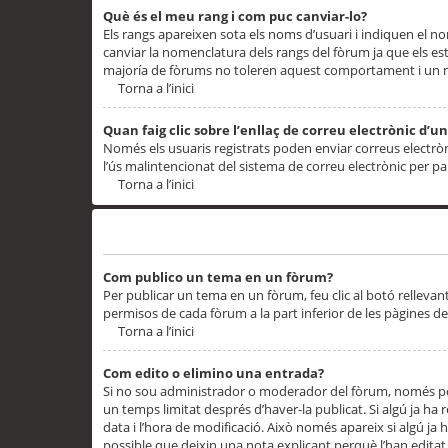
Què és el meu rang i com puc canviar-lo?
Els rangs apareixen sota els noms d’usuari i indiquen el
canviar la nomenclatura dels rangs del fòrum ja que els es
majoría de fòrums no toleren aquest comportament i un 
Torna a l’inici
Quan faig clic sobre l’enllaç de correu electrònic d’u
Només els usuaris registrats poden enviar correus electrònic
l’ús malintencionat del sistema de correu electrònic per p
Torna a l’inici
Problemes de publicació
Com publico un tema en un fòrum?
Per publicar un tema en un fòrum, feu clic al botó rellevan
permisos de cada fòrum a la part inferior de les pàgines d
Torna a l’inici
Com edito o elimino una entrada?
Si no sou administrador o moderador del fòrum, només pod
un temps limitat després d’haver-la publicat. Si algú ja ha 
data i l’hora de modificació. Això només apareix si algú ja
possible que deixin una nota explicant perquè l’han editat