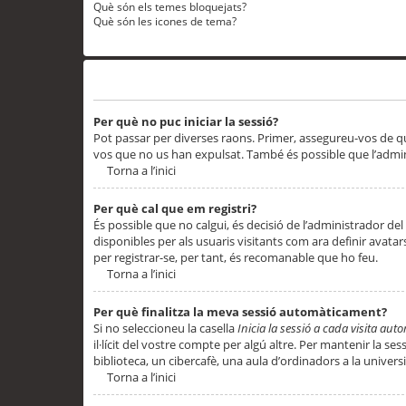
Què són els temes bloquejats?
Què són les icones de tema?
Problemes d’inici de sessió i registre
Per què no puc iniciar la sessió?
Pot passar per diverses raons. Primer, assegureu-vos de q
vos que no us han expulsat. També és possible que l’admini
Torna a l’inici
Per què cal que em registri?
És possible que no calgui, és decisió de l’administrador del
disponibles per als usuaris visitants com ara definir avata
per registrar-se, per tant, és recomanable que ho feu.
Torna a l’inici
Per què finalitza la meva sessió automàticament?
Si no seleccioneu la casella
Inicia la sessió a cada visita au
il·lícit del vostre compte per algú altre. Per mantenir la s
biblioteca, un cibercafè, una aula d’ordinadors a la universi
Torna a l’inici