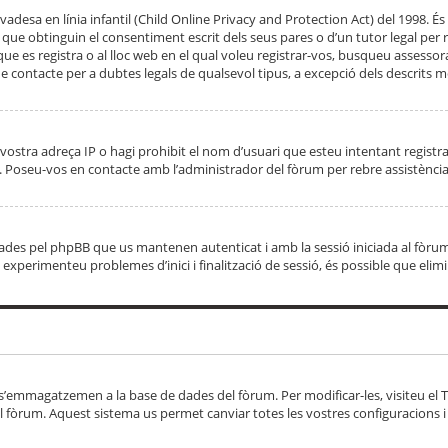
adesa en línia infantil (Child Online Privacy and Protection Act) del 1998. És 
e obtinguin el consentiment escrit dels seus pares o d’un tutor legal per r
 que es registra o al lloc web en el qual voleu registrar-vos, busqueu asse
 contacte per a dubtes legals de qualsevol tipus, a excepció dels descrits mé
vostra adreça IP o hagi prohibit el nom d’usuari que esteu intentant registra
ta. Poseu-vos en contacte amb l’administrador del fòrum per rebre assistència
 creades pel phpBB que us mantenen autenticat i amb la sessió iniciada al fò
Si experimenteu problemes d’inici i finalització de sessió, és possible que elim
 s’emmagatzemen a la base de dades del fòrum. Per modificar-les, visiteu el Ta
l fòrum. Aquest sistema us permet canviar totes les vostres configuracions i