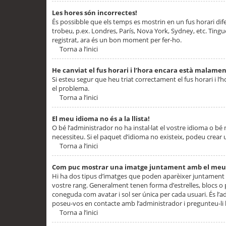
Les hores són incorrectes!
És possibble que els temps es mostrin en un fus horari difere
trobeu, p.ex. Londres, París, Nova York, Sydney, etc. Ting
registrat, ara és un bon moment per fer-ho.
Torna a l’inici
He canviat el fus horari i l’hora encara està malamen
Si esteu segur que heu triat correctament el fus horari i l’h
el problema.
Torna a l’inici
El meu idioma no és a la llista!
O bé l’administrador no ha instal·lat el vostre idioma o bé
necessiteu. Si el paquet d’idioma no existeix, podeu crear u
Torna a l’inici
Com puc mostrar una imatge juntament amb el meu
Hi ha dos tipus d’imatges que poden aparèixer juntament a
vostre rang. Generalment tenen forma d’estrelles, blocs o
coneguda com avatar i sol ser única per cada usuari. És l’a
poseu-vos en contacte amb l’administrador i pregunteu-li l
Torna a l’inici