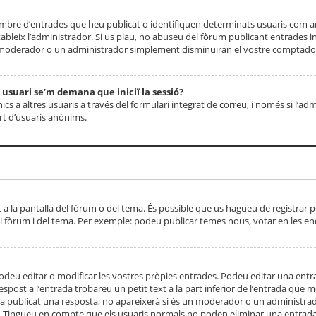
 nombre d’entrades que heu publicat o identifiquen determinats usuaris com
tableix l’administrador. Si us plau, no abuseu del fòrum publicant entrades 
moderador o un administrador simplement disminuiran el vostre comptador
n usuari se’m demana que iniciï la sessió?
s a altres usuaris a través del formulari integrat de correu, i només si l’adm
art d’usuaris anònims.
t a la pantalla del fòrum o del tema. És possible que us hagueu de registrar p
el fòrum i del tema. Per exemple: podeu publicar temes nous, votar en les en
eu editar o modificar les vostres pròpies entrades. Podeu editar una entra
respost a l’entrada trobareu un petit text a la part inferior de l’entrada que
 ha publicat una resposta; no apareixerà si és un moderador o un administrador
. Tingueu en compte que els usuaris normals no poden eliminar una entrada s