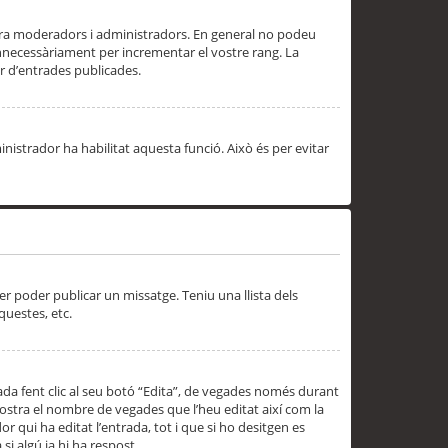
 ara moderadors i administradors. En general no podeu
innecessàriament per incrementar el vostre rang. La
 d’entrades publicades.
inistrador ha habilitat aquesta funció. Això és per evitar
er poder publicar un missatge. Teniu una llista dels
questes, etc.
da fent clic al seu botó “Edita”, de vegades només durant
 mostra el nombre de vegades que l’heu editat així com la
 qui ha editat l’entrada, tot i que si ho desitgen es
i algú ja hi ha respost.