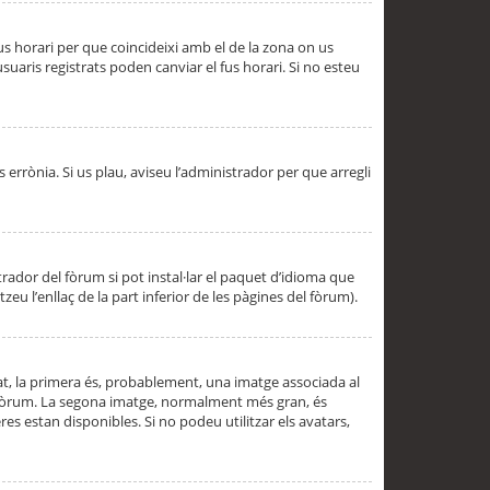
 fus horari per que coincideixi amb el de la zona on us
aris registrats poden canviar el fus horari. Si no esteu
s errònia. Si us plau, aviseu l’administrador per que arregli
rador del fòrum si pot instal·lar el paquet d’idioma que
u l’enllaç de la part inferior de les pàgines del fòrum).
t, la primera és, probablement, una imatge associada al
l fòrum. La segona imatge, normalment més gran, és
es estan disponibles. Si no podeu utilitzar els avatars,