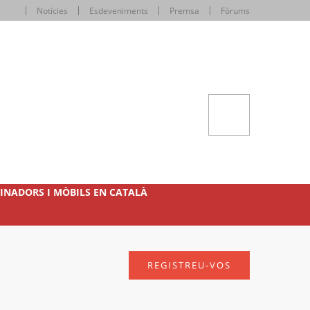
Notícies
Esdeveniments
Premsa
Fòrums
INADORS I MÒBILS EN CATALÀ
REGISTREU-VOS