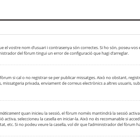
ue el vostre nom d’usuari i contrasenya són correctes. Si ho són, poseu-vos
strador del fòrum tingui un error de configuració que hagi d’arreglar.
 fòrum si cal o no registrar-se per publicar missatges. Això no obstant, regis
rs, missatgeria privada, enviament de correus electrònics a altres usuaris, 
tomàticament
quan inicieu la sessió, el fòrum només mantindrà la sessió activa
essió activa, seleccioneu la casella en iniciar-la. Això no és recomanable si ac
tat, etc. Si no podeu veure la casella, vol dir que l’administrador del fòrum h