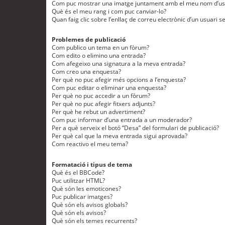
Com puc mostrar una imatge juntament amb el meu nom d’us
Què és el meu rang i com puc canviar-lo?
Quan faig clic sobre l’enllaç de correu electrònic d’un usuari s
Problemes de publicació
Com publico un tema en un fòrum?
Com edito o elimino una entrada?
Com afegeixo una signatura a la meva entrada?
Com creo una enquesta?
Per què no puc afegir més opcions a l’enquesta?
Com puc editar o eliminar una enquesta?
Per què no puc accedir a un fòrum?
Per què no puc afegir fitxers adjunts?
Per què he rebut un advertiment?
Com puc informar d’una entrada a un moderador?
Per a què serveix el botó “Desa” del formulari de publicació?
Per què cal que la meva entrada sigui aprovada?
Com reactivo el meu tema?
Formatació i tipus de tema
Què és el BBCode?
Puc utilitzar HTML?
Què són les emoticones?
Puc publicar imatges?
Què són els avisos globals?
Què són els avisos?
Què són els temes recurrents?