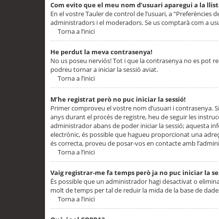
Com evito que el meu nom d’usuari aparegui a la llis
En el vostre Tauler de control de l’usuari, a “Preferències d
administradors i el moderadors. Se us comptarà com a usu
Torna a l’inici
He perdut la meva contrasenya!
No us poseu nerviós! Tot i que la contrasenya no es pot recup
podreu tornar a iniciar la sessió aviat.
Torna a l’inici
M’he registrat però no puc iniciar la sessió!
Primer comproveu el vostre nom d’usuari i contrasenya. Si
anys durant el procés de registre, heu de seguir les instru
administrador abans de poder iniciar la sessió; aquesta inf
electrònic, és possible que hagueu proporcionat una adreça
és correcta, proveu de posar-vos en contacte amb l’admini
Torna a l’inici
Vaig registrar-me fa temps però ja no puc iniciar la se
És possible que un administrador hagi desactivat o elimin
molt de temps per tal de reduir la mida de la base de dades
Torna a l’inici