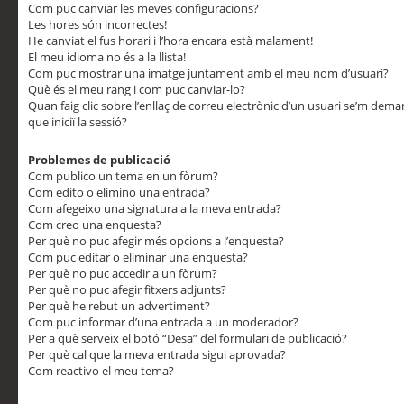
Com puc canviar les meves configuracions?
Les hores són incorrectes!
He canviat el fus horari i l’hora encara està malament!
El meu idioma no és a la llista!
Com puc mostrar una imatge juntament amb el meu nom d’usuari?
Què és el meu rang i com puc canviar-lo?
Quan faig clic sobre l’enllaç de correu electrònic d’un usuari se’m dem
que iniciï la sessió?
Problemes de publicació
Com publico un tema en un fòrum?
Com edito o elimino una entrada?
Com afegeixo una signatura a la meva entrada?
Com creo una enquesta?
Per què no puc afegir més opcions a l’enquesta?
Com puc editar o eliminar una enquesta?
Per què no puc accedir a un fòrum?
Per què no puc afegir fitxers adjunts?
Per què he rebut un advertiment?
Com puc informar d’una entrada a un moderador?
Per a què serveix el botó “Desa” del formulari de publicació?
Per què cal que la meva entrada sigui aprovada?
Com reactivo el meu tema?