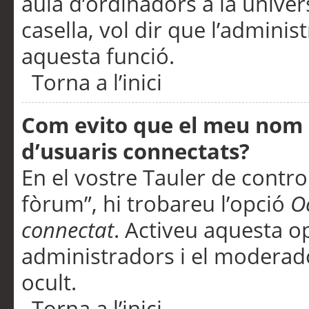
aula d’ordinadors a la univers
casella, vol dir que l’adminis
aquesta funció.
Torna a l’inici
Com evito que el meu nom d’
d’usuaris connectats?
En el vostre Tauler de control
fòrum”, hi trobareu l’opció
O
connectat
. Activeu aquesta o
administradors i el moderad
ocult.
Torna a l’inici