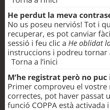
He perdut la meva contras
No us poseu nerviós! Tot i q
recuperar, es pot canviar fàci
sessió i feu clic a
He oblidat 
instruccions i podreu tornar a
Torna a l’inici
M’he registrat però no puc i
Primer comproveu el vostre n
correctes, pot haver passat u
funció COPPA està activada 