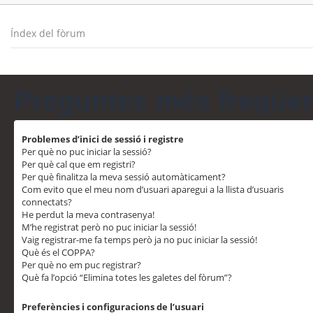
Índex del fòrum
Preguntes més freqüe
Problemes d’inici de sessió i registre
Per què no puc iniciar la sessió?
Per què cal que em registri?
Per què finalitza la meva sessió automàticament?
Com evito que el meu nom d’usuari aparegui a la llista d’usuaris
connectats?
He perdut la meva contrasenya!
M’he registrat però no puc iniciar la sessió!
Vaig registrar-me fa temps però ja no puc iniciar la sessió!
Què és el COPPA?
Per què no em puc registrar?
Què fa l’opció “Elimina totes les galetes del fòrum”?
Preferències i configuracions de l’usuari