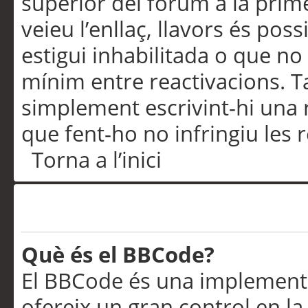
superior del fòrum a la prime
veieu l’enllaç, llavors és pos
estigui inhabilitada o que no
mínim entre reactivacions. T
simplement escrivint-hi una 
que fent-ho no infringiu les 
Torna a l’inici
Formatació i tipus de te
Què és el BBCode?
El BBCode és una implementa
ofereix un gran control en l