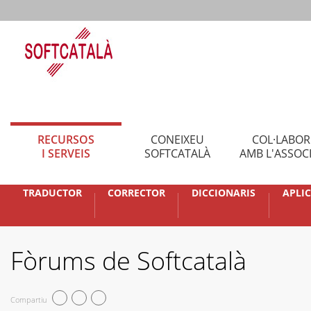
RECURSOS
CONEIXEU
COL·LABO
I SERVEIS
SOFTCATALÀ
AMB L'ASSOC
TRADUCTOR
CORRECTOR
DICCIONARIS
APLI
Fòrums de Softcatalà
Compartiu