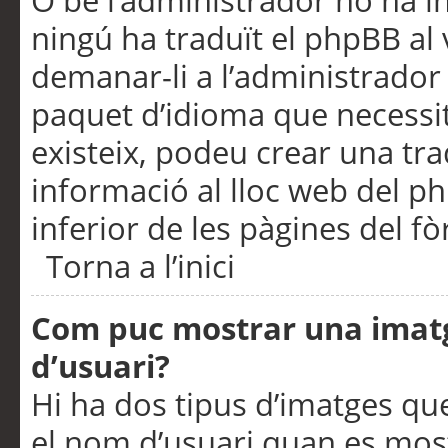
O bé l’administrador no ha in
ningú ha traduït el phpBB al
demanar-li a l’administrador d
paquet d’idioma que necessit
existeix, podeu crear una t
informació al lloc web del php
inferior de les pàgines del f
Torna a l’inici
Com puc mostrar una imat
d’usuari?
Hi ha dos tipus d’imatges q
el nom d’usuari quan es mos