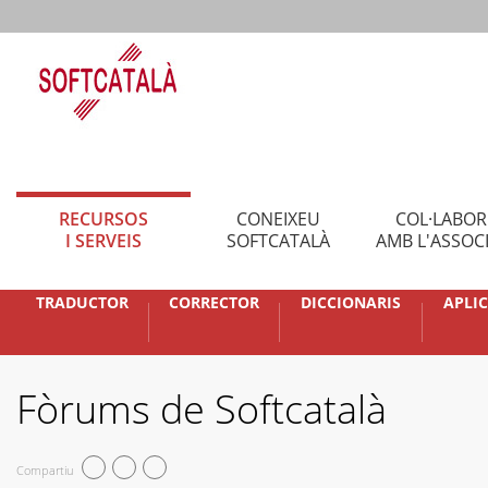
RECURSOS
CONEIXEU
COL·LABO
I SERVEIS
SOFTCATALÀ
AMB L'ASSOC
TRADUCTOR
CORRECTOR
DICCIONARIS
APLI
Fòrums de Softcatalà
Compartiu