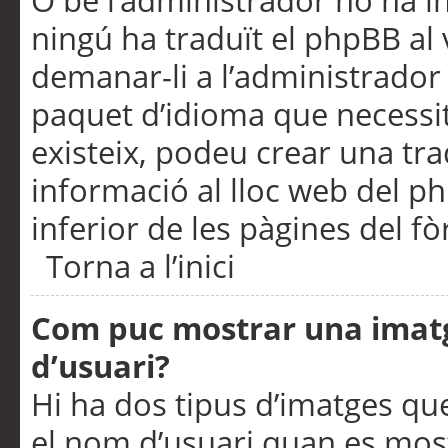
O bé l’administrador no ha in
ningú ha traduït el phpBB al
demanar-li a l’administrador d
paquet d’idioma que necessit
existeix, podeu crear una t
informació al lloc web del php
inferior de les pàgines del f
Torna a l’inici
Com puc mostrar una imat
d’usuari?
Hi ha dos tipus d’imatges q
el nom d’usuari quan es mos