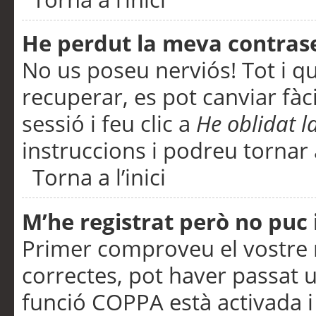
He perdut la meva contras
No us poseu nerviós! Tot i q
recuperar, es pot canviar fàci
sessió i feu clic a
He oblidat 
instruccions i podreu tornar a
Torna a l’inici
M’he registrat però no puc i
Primer comproveu el vostre n
correctes, pot haver passat u
funció COPPA està activada 