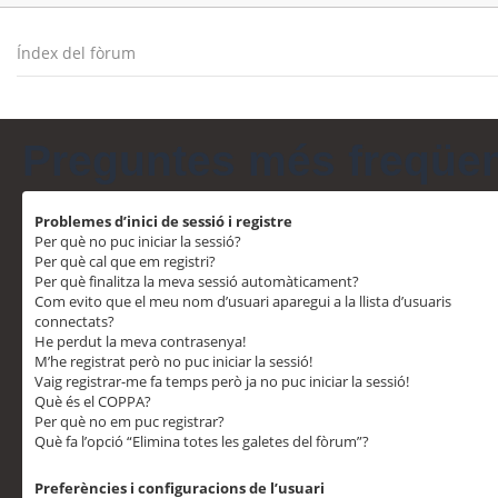
Índex del fòrum
Preguntes més freqüe
Problemes d’inici de sessió i registre
Per què no puc iniciar la sessió?
Per què cal que em registri?
Per què finalitza la meva sessió automàticament?
Com evito que el meu nom d’usuari aparegui a la llista d’usuaris
connectats?
He perdut la meva contrasenya!
M’he registrat però no puc iniciar la sessió!
Vaig registrar-me fa temps però ja no puc iniciar la sessió!
Què és el COPPA?
Per què no em puc registrar?
Què fa l’opció “Elimina totes les galetes del fòrum”?
Preferències i configuracions de l’usuari