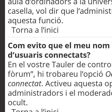
aula d’ordinadors a la univers
casella, vol dir que l’adminis
aquesta funció.
Torna a l’inici
Com evito que el meu nom d’
d’usuaris connectats?
En el vostre Tauler de control
fòrum”, hi trobareu l’opció
O
connectat
. Activeu aquesta o
administradors i el moderad
ocult.
Torna a l’inici