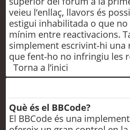
superior del fòrum a la prime
veieu l’enllaç, llavors és pos
estigui inhabilitada o que no
mínim entre reactivacions. T
simplement escrivint-hi una 
que fent-ho no infringiu les 
Torna a l’inici
Formatació i tipus de te
Què és el BBCode?
El BBCode és una implementa
ofereix un gran control en l