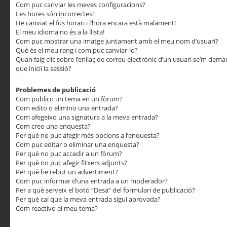
Com puc canviar les meves configuracions?
Les hores són incorrectes!
He canviat el fus horari i l’hora encara està malament!
El meu idioma no és a la llista!
Com puc mostrar una imatge juntament amb el meu nom d’usuari?
Què és el meu rang i com puc canviar-lo?
Quan faig clic sobre l’enllaç de correu electrònic d’un usuari se’m dem
que iniciï la sessió?
Problemes de publicació
Com publico un tema en un fòrum?
Com edito o elimino una entrada?
Com afegeixo una signatura a la meva entrada?
Com creo una enquesta?
Per què no puc afegir més opcions a l’enquesta?
Com puc editar o eliminar una enquesta?
Per què no puc accedir a un fòrum?
Per què no puc afegir fitxers adjunts?
Per què he rebut un advertiment?
Com puc informar d’una entrada a un moderador?
Per a què serveix el botó “Desa” del formulari de publicació?
Per què cal que la meva entrada sigui aprovada?
Com reactivo el meu tema?