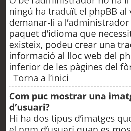
O bé l’administrador no ha in
ningú ha traduït el phpBB al
demanar-li a l’administrador d
paquet d’idioma que necessit
existeix, podeu crear una t
informació al lloc web del php
inferior de les pàgines del f
Torna a l’inici
Com puc mostrar una imat
d’usuari?
Hi ha dos tipus d’imatges q
el nom d’usuari quan es mos