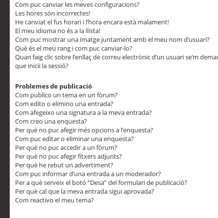
Com puc canviar les meves configuracions?
Les hores són incorrectes!
He canviat el fus horari i l’hora encara està malament!
El meu idioma no és a la llista!
Com puc mostrar una imatge juntament amb el meu nom d’usuari?
Què és el meu rang i com puc canviar-lo?
Quan faig clic sobre l’enllaç de correu electrònic d’un usuari se’m dem
que iniciï la sessió?
Problemes de publicació
Com publico un tema en un fòrum?
Com edito o elimino una entrada?
Com afegeixo una signatura a la meva entrada?
Com creo una enquesta?
Per què no puc afegir més opcions a l’enquesta?
Com puc editar o eliminar una enquesta?
Per què no puc accedir a un fòrum?
Per què no puc afegir fitxers adjunts?
Per què he rebut un advertiment?
Com puc informar d’una entrada a un moderador?
Per a què serveix el botó “Desa” del formulari de publicació?
Per què cal que la meva entrada sigui aprovada?
Com reactivo el meu tema?