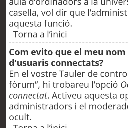
aula d’ordinadors a la univers
casella, vol dir que l’adminis
aquesta funció.
Torna a l’inici
Com evito que el meu nom d’
d’usuaris connectats?
En el vostre Tauler de control
fòrum”, hi trobareu l’opció
O
connectat
. Activeu aquesta o
administradors i el moderad
ocult.
Torna a l’inici