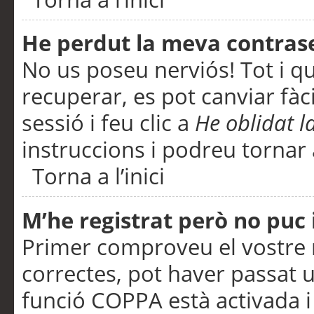
He perdut la meva contras
No us poseu nerviós! Tot i q
recuperar, es pot canviar fàci
sessió i feu clic a
He oblidat 
instruccions i podreu tornar a
Torna a l’inici
M’he registrat però no puc i
Primer comproveu el vostre n
correctes, pot haver passat u
funció COPPA està activada 