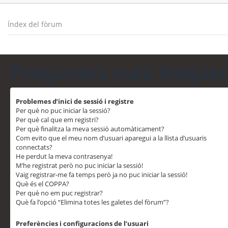
Índex del fòrum
Preguntes més freqüe
Problemes d’inici de sessió i registre
Per què no puc iniciar la sessió?
Per què cal que em registri?
Per què finalitza la meva sessió automàticament?
Com evito que el meu nom d’usuari aparegui a la llista d’usuaris
connectats?
He perdut la meva contrasenya!
M’he registrat però no puc iniciar la sessió!
Vaig registrar-me fa temps però ja no puc iniciar la sessió!
Què és el COPPA?
Per què no em puc registrar?
Què fa l’opció “Elimina totes les galetes del fòrum”?
Preferències i configuracions de l’usuari