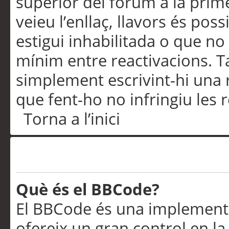
superior del fòrum a la prime
veieu l’enllaç, llavors és pos
estigui inhabilitada o que no
mínim entre reactivacions. T
simplement escrivint-hi una 
que fent-ho no infringiu les 
Torna a l’inici
Formatació i tipus de te
Què és el BBCode?
El BBCode és una implementa
ofereix un gran control en l