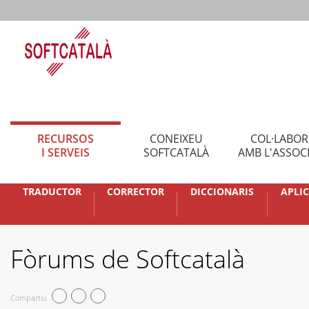
RECURSOS
CONEIXEU
COL·LABO
I SERVEIS
SOFTCATALÀ
AMB L'ASSOC
TRADUCTOR
CORRECTOR
DICCIONARIS
APLI
Fòrums de Softcatalà
Compartiu