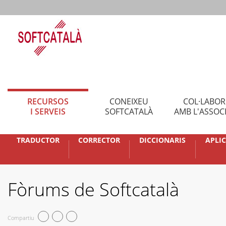
RECURSOS
CONEIXEU
COL·LABO
I SERVEIS
SOFTCATALÀ
AMB L'ASSOC
TRADUCTOR
CORRECTOR
DICCIONARIS
APLI
Fòrums de Softcatalà
Compartiu