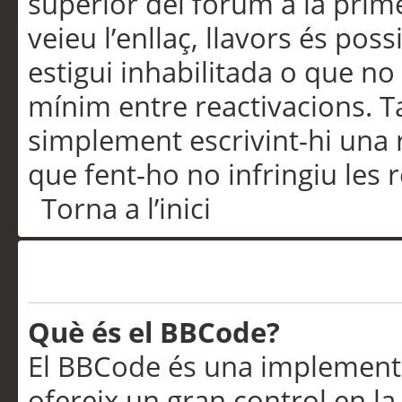
superior del fòrum a la prime
veieu l’enllaç, llavors és pos
estigui inhabilitada o que no
mínim entre reactivacions. T
simplement escrivint-hi una 
que fent-ho no infringiu les 
Torna a l’inici
Formatació i tipus de te
Què és el BBCode?
El BBCode és una implementa
ofereix un gran control en l