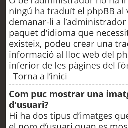
O bé l’administrador no ha in
ningú ha traduït el phpBB al
demanar-li a l’administrador d
paquet d’idioma que necessit
existeix, podeu crear una t
informació al lloc web del php
inferior de les pàgines del f
Torna a l’inici
Com puc mostrar una imat
d’usuari?
Hi ha dos tipus d’imatges q
el nom d’usuari quan es mos