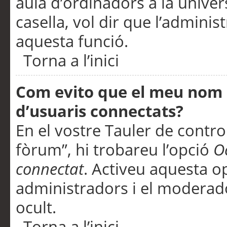
aula d’ordinadors a la univers
casella, vol dir que l’adminis
aquesta funció.
Torna a l’inici
Com evito que el meu nom d’
d’usuaris connectats?
En el vostre Tauler de control
fòrum”, hi trobareu l’opció
O
connectat
. Activeu aquesta o
administradors i el moderad
ocult.
Torna a l’inici