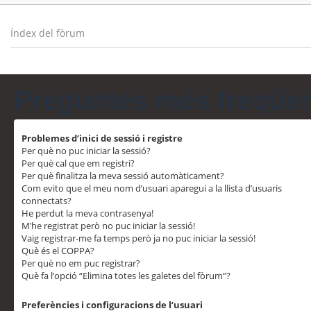
Índex del fòrum
Preguntes més freqüe
Problemes d’inici de sessió i registre
Per què no puc iniciar la sessió?
Per què cal que em registri?
Per què finalitza la meva sessió automàticament?
Com evito que el meu nom d’usuari aparegui a la llista d’usuaris
connectats?
He perdut la meva contrasenya!
M’he registrat però no puc iniciar la sessió!
Vaig registrar-me fa temps però ja no puc iniciar la sessió!
Què és el COPPA?
Per què no em puc registrar?
Què fa l’opció “Elimina totes les galetes del fòrum”?
Preferències i configuracions de l’usuari