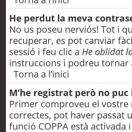
He perdut la meva contras
No us poseu nerviós! Tot i q
recuperar, es pot canviar fàci
sessió i feu clic a
He oblidat 
instruccions i podreu tornar a
Torna a l’inici
M’he registrat però no puc i
Primer comproveu el vostre n
correctes, pot haver passat u
funció COPPA està activada 