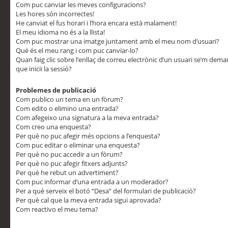
Com puc canviar les meves configuracions?
Les hores són incorrectes!
He canviat el fus horari i l’hora encara està malament!
El meu idioma no és a la llista!
Com puc mostrar una imatge juntament amb el meu nom d’usuari?
Què és el meu rang i com puc canviar-lo?
Quan faig clic sobre l’enllaç de correu electrònic d’un usuari se’m dem
que iniciï la sessió?
Problemes de publicació
Com publico un tema en un fòrum?
Com edito o elimino una entrada?
Com afegeixo una signatura a la meva entrada?
Com creo una enquesta?
Per què no puc afegir més opcions a l’enquesta?
Com puc editar o eliminar una enquesta?
Per què no puc accedir a un fòrum?
Per què no puc afegir fitxers adjunts?
Per què he rebut un advertiment?
Com puc informar d’una entrada a un moderador?
Per a què serveix el botó “Desa” del formulari de publicació?
Per què cal que la meva entrada sigui aprovada?
Com reactivo el meu tema?