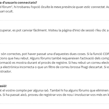
ta d’usuaris connectats?
el fòrum”, hi trobareu l’opció
Oculta la meva presència quan estic connectat
. A
ari ocult.
erar, es pot canviar fàcilment. Visiteu la pàgina d’inici de sessió i feu clic 
 són correctes, pot haver passat una d’aquestes dues coses. Si la funció CO
ccions que heu rebut. Alguns fòrums també requereixen l’activació dels compt
ormació es mostra durant el procés de registre. Si heu rebut un correu electr
 electrònica incorrecta o que un filtre de correu brossa l’hagi descartat. Si
strador.
ssió!
at el vostre compte per alguna raó. També hi ha alguns fòrums que eliminen 
. Si ha passat això, proveu de registrar-vos de nou i involucrar-vos més en l