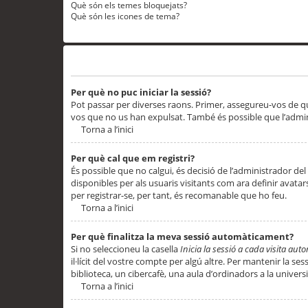
Què són els temes bloquejats?
Què són les icones de tema?
Problemes d’inici de sessió i registre
Per què no puc iniciar la sessió?
Pot passar per diverses raons. Primer, assegureu-vos de q
vos que no us han expulsat. També és possible que l’admini
Torna a l’inici
Per què cal que em registri?
És possible que no calgui, és decisió de l’administrador del
disponibles per als usuaris visitants com ara definir avata
per registrar-se, per tant, és recomanable que ho feu.
Torna a l’inici
Per què finalitza la meva sessió automàticament?
Si no seleccioneu la casella
Inicia la sessió a cada visita au
il·lícit del vostre compte per algú altre. Per mantenir la s
biblioteca, un cibercafè, una aula d’ordinadors a la universi
Torna a l’inici