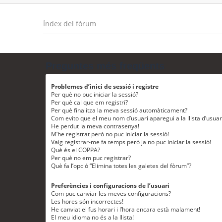
Índex del fòrum
Preguntes més freqüents
Problemes d’inici de sessió i registre
Per què no puc iniciar la sessió?
Per què cal que em registri?
Per què finalitza la meva sessió automàticament?
Com evito que el meu nom d’usuari aparegui a la llista d’usua
He perdut la meva contrasenya!
M’he registrat però no puc iniciar la sessió!
Vaig registrar-me fa temps però ja no puc iniciar la sessió!
Què és el COPPA?
Per què no em puc registrar?
Què fa l’opció “Elimina totes les galetes del fòrum”?
Preferències i configuracions de l’usuari
Com puc canviar les meves configuracions?
Les hores són incorrectes!
He canviat el fus horari i l’hora encara està malament!
El meu idioma no és a la llista!