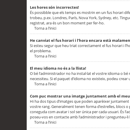
Les hores són incorrectes!
És possibble que els temps es mostrin en un fus horari difere
trobeu, p.ex. Londres, París, Nova York, Sydney, etc. Ting
registrat, ara és un bon moment per fer-ho.
Torna a l’inici
He canviat el fus horari i l’hora encara està malamen
Si esteu segur que heu triat correctament el fus horari i l’h
el problema.
Torna a l’inici
El meu idioma no és a la llista!
O bé l’administrador no ha instal·lat el vostre idioma o bé
necessiteu. Si el paquet d’idioma no existeix, podeu crear u
Torna a l’inici
Com puc mostrar una imatge juntament amb el meu
Hi ha dos tipus d’imatges que poden aparèixer juntament a
vostre rang. Generalment tenen forma d’estrelles, blocs o
coneguda com avatar i sol ser única per cada usuari. És l’a
poseu-vos en contacte amb l’administrador i pregunteu-li l
Torna a l’inici