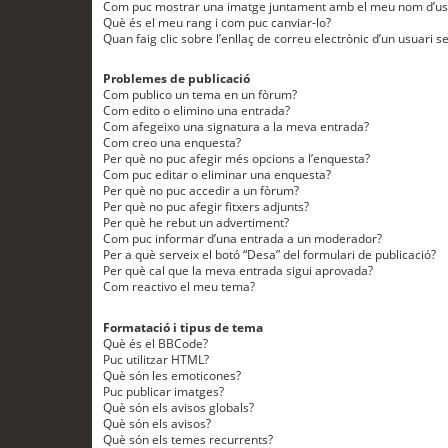
Com puc mostrar una imatge juntament amb el meu nom d’us
Què és el meu rang i com puc canviar-lo?
Quan faig clic sobre l’enllaç de correu electrònic d’un usuari s
Problemes de publicació
Com publico un tema en un fòrum?
Com edito o elimino una entrada?
Com afegeixo una signatura a la meva entrada?
Com creo una enquesta?
Per què no puc afegir més opcions a l’enquesta?
Com puc editar o eliminar una enquesta?
Per què no puc accedir a un fòrum?
Per què no puc afegir fitxers adjunts?
Per què he rebut un advertiment?
Com puc informar d’una entrada a un moderador?
Per a què serveix el botó “Desa” del formulari de publicació?
Per què cal que la meva entrada sigui aprovada?
Com reactivo el meu tema?
Formatació i tipus de tema
Què és el BBCode?
Puc utilitzar HTML?
Què són les emoticones?
Puc publicar imatges?
Què són els avisos globals?
Què són els avisos?
Què són els temes recurrents?