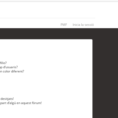
PMF
Inicia la sessió
ilio?
p d’usuaris?
n color diferent?
desitjats!
 part d’algú en aquest fòrum!