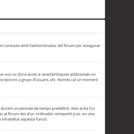
 en contacte amb l’administrador del fòrum per assegurar-
trar-vos us dóna accés a característiques addicionals no
subscripcions a grups d’usuaris, etc. Només cal un moment
 durant un període de temps predefinit. Això evita l’ús
cediu al fòrum des d’un ordinador compartit p.ex. en una
a inhabilitat aquesta funció.