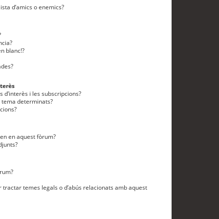
lista d’amics o enemics?
?
ncia?
n blanc!?
ades?
terès
 d’interès i les subscripcions?
n tema determinats?
cions?
eten en aquest fòrum?
djunts?
òrum?
 tractar temes legals o d’abús relacionats amb aquest