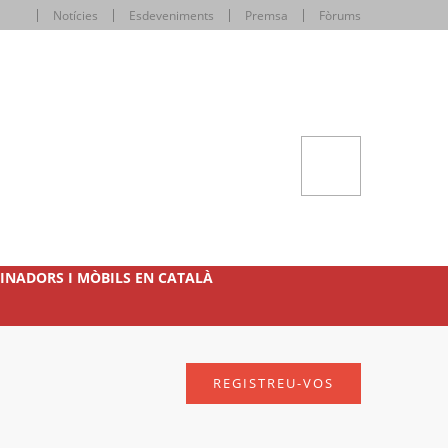
Notícies
Esdeveniments
Premsa
Fòrums
INADORS I MÒBILS EN CATALÀ
REGISTREU-VOS