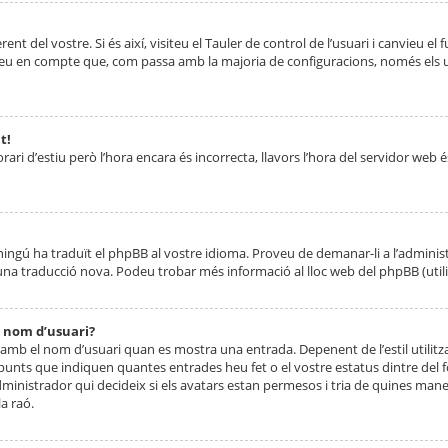
nt del vostre. Si és així, visiteu el Tauler de control de l’usuari i canvieu el
ueu en compte que, com passa amb la majoria de configuracions, només els usu
t!
orari d’estiu però l’hora encara és incorrecta, llavors l’hora del servidor web é
 ningú ha traduït el phpBB al vostre idioma. Proveu de demanar-li a l’administ
na traducció nova. Podeu trobar més informació al lloc web del phpBB (utilitze
 nom d’usuari?
mb el nom d’usuari quan es mostra una entrada. Depenent de l’estil utilitza
 punts que indiquen quantes entrades heu fet o el vostre estatus dintre de
dministrador qui decideix si els avatars estan permesos i tria de quines maner
a raó.