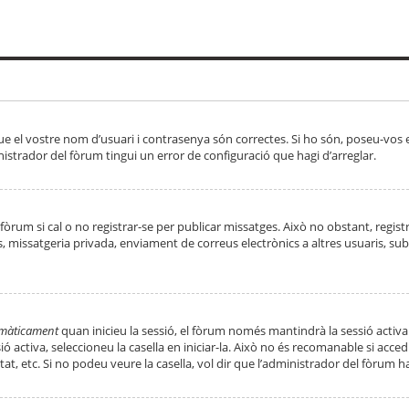
ue el vostre nom d’usuari i contrasenya són correctes. Si ho són, poseu-vos
strador del fòrum tingui un error de configuració que hagi d’arreglar.
 fòrum si cal o no registrar-se per publicar missatges. Això no obstant, regis
rs, missatgeria privada, enviament de correus electrònics a altres usuaris, 
tomàticament
quan inicieu la sessió, el fòrum només mantindrà la sessió activa
essió activa, seleccioneu la casella en iniciar-la. Això no és recomanable si ac
tat, etc. Si no podeu veure la casella, vol dir que l’administrador del fòrum h