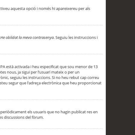
ctiveu aquesta opció i només hi apareixereu per als
a
He oblidat la meva contrasenya
. Seguiu les instruccions i
PPA està activada i heu especificat que sou menor de 13
es nous, ja sigui per l’usuari mateix o per un
ònic, seguiu les instruccions. Si no heu rebut cap correu
 esteu segur que l’adreça electrònica que heu proporcionat
periòdicament els usuaris que no hagin publicat res en
es discussions del fòrum.