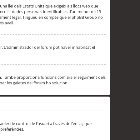
una llei dels Estats Units que exigeix als llocs web que
ecollir dades personals identificables d’un menor de 13
ssorament legal. Tingueu en compte que el phpBB Group no
s avall.
r. L’administrador del fòrum pot haver inhabilitat el
.
rum. També proporciona funcions com ara el seguiment dels
inar les galetes del fòrum ho solucioni.
uler de control de l’usuari a través de l’enllaç que
 preferències.