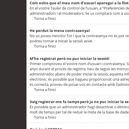
Com evito que el meu nom d’usuari aparegui a la llis
En el vostre Tauler de control de l’usuari, a “Preferències d
administradors i el moderadors. Se us comptarà com a usu
Torna a l’inici
He perdut la meva contrasenya!
No us poseu nerviós! Tot i que la contrasenya no es pot recup
podreu tornar a iniciar la sessió aviat.
Torna a l’inici
M’he registrat però no puc iniciar la sessió!
Primer comproveu el vostre nom d’usuari i contrasenya. Si
anys durant el procés de registre, heu de seguir les instru
administrador abans de poder iniciar la sessió; aquesta inf
electrònic, és possible que hagueu proporcionat una adreça
és correcta, proveu de posar-vos en contacte amb l’admini
Torna a l’inici
Vaig registrar-me fa temps però ja no puc iniciar la se
És possible que un administrador hagi desactivat o elimin
molt de temps per tal de reduir la mida de la base de dades
Torna a l’inici