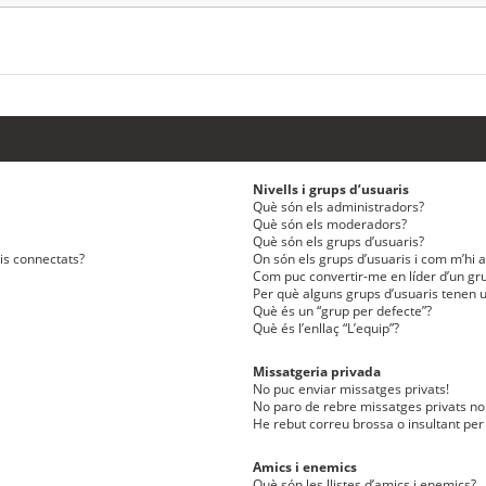
Nivells i grups d’usuaris
Què són els administradors?
Què són els moderadors?
Què són els grups d’usuaris?
ris connectats?
On són els grups d’usuaris i com m’hi af
Com puc convertir-me en líder d’un gru
Per què alguns grups d’usuaris tenen u
Què és un “grup per defecte”?
Què és l’enllaç “L’equip”?
Missatgeria privada
No puc enviar missatges privats!
No paro de rebre missatges privats no 
He rebut correu brossa o insultant per
Amics i enemics
Què són les llistes d’amics i enemics?