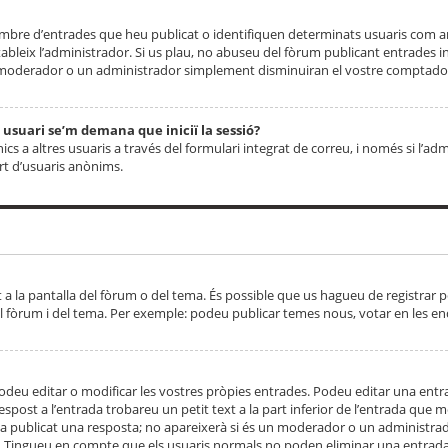
 nombre d’entrades que heu publicat o identifiquen determinats usuaris com
tableix l’administrador. Si us plau, no abuseu del fòrum publicant entrades 
moderador o un administrador simplement disminuiran el vostre comptador
n usuari se’m demana que iniciï la sessió?
s a altres usuaris a través del formulari integrat de correu, i només si l’adm
art d’usuaris anònims.
t a la pantalla del fòrum o del tema. És possible que us hagueu de registrar p
el fòrum i del tema. Per exemple: podeu publicar temes nous, votar en les en
eu editar o modificar les vostres pròpies entrades. Podeu editar una entra
respost a l’entrada trobareu un petit text a la part inferior de l’entrada que
 ha publicat una resposta; no apareixerà si és un moderador o un administrador
. Tingueu en compte que els usuaris normals no poden eliminar una entrada s