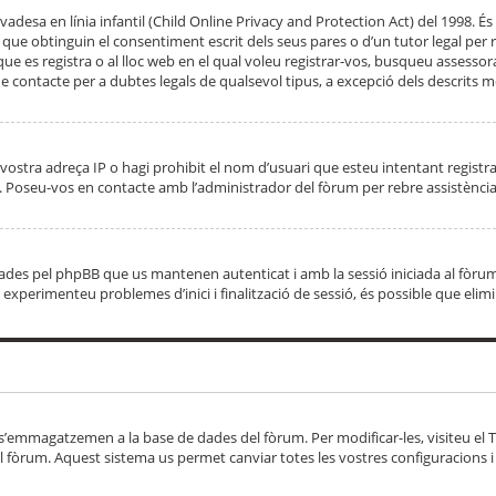
adesa en línia infantil (Child Online Privacy and Protection Act) del 1998. És 
e obtinguin el consentiment escrit dels seus pares o d’un tutor legal per r
 que es registra o al lloc web en el qual voleu registrar-vos, busqueu asse
 contacte per a dubtes legals de qualsevol tipus, a excepció dels descrits mé
vostra adreça IP o hagi prohibit el nom d’usuari que esteu intentant registra
ta. Poseu-vos en contacte amb l’administrador del fòrum per rebre assistència
 creades pel phpBB que us mantenen autenticat i amb la sessió iniciada al fò
Si experimenteu problemes d’inici i finalització de sessió, és possible que elim
 s’emmagatzemen a la base de dades del fòrum. Per modificar-les, visiteu el Ta
l fòrum. Aquest sistema us permet canviar totes les vostres configuracions i