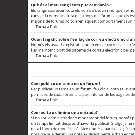
Què és el meu rang i com puc canviar-lo?
Els rangs apareixen sota els noms d’usuari i indiquen el
canviar la nomenclatura dels rangs del fòrum ja que els es
majoría de fòrums no toleren aquest comportament i un 
Torna a l’inici
Quan faig clic sobre l’enllaç de correu electrònic d’u
Només els usuaris registrats poden enviar correus electrònic
l’ús malintencionat del sistema de correu electrònic per p
Torna a l’inici
Problemes de publicació
Com publico un tema en un fòrum?
Per publicar un tema en un fòrum, feu clic al botó rellevan
permisos de cada fòrum a la part inferior de les pàgines d
Torna a l’inici
Com edito o elimino una entrada?
Si no sou administrador o moderador del fòrum, només pod
un temps limitat després d’haver-la publicat. Si algú ja ha 
data i l’hora de modificació. Això només apareix si algú ja
possible que deixin una nota explicant perquè l’han editat