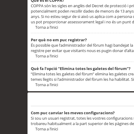
Què és el COPPA?
COPPA són les sigles en anglès del Decret de protecció i priv
potencialment poden recollir dades de menors de 13 anys qu
anys. Si no esteu segur de si això us aplica com a persona
us pot proporcionar assessorament legal i no és un punt de
Torna a l’inici
Per què no em puc registrar?
És possible que l’administrador del fòrum hagi bandejat la 
registre per evitar que visitants nous es pugin donar d’al
Torna a l’inici
Què fa l’opció “Elimina totes les galetes del fòrum”?
“Elimina totes les galetes del fòrum” elimina les galetes
temes llegits si l’administrador del fòrum les ha habilitat. 
Torna a l’inici
Preferències i configuracions de l’usuari
Com puc canviar les meves configuracions?
Si sou un usuari registrat, totes les vostres configuracions
trobareu habitualment a la part superior de les pàgines de
Torna a l’inici