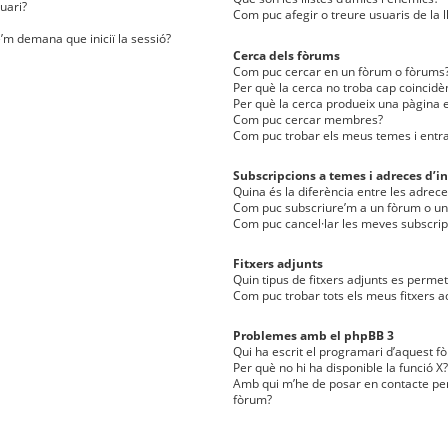
uari?
Com puc afegir o treure usuaris de la l
e’m demana que iniciï la sessió?
Cerca dels fòrums
Com puc cercar en un fòrum o fòrums
Per què la cerca no troba cap coincidè
Per què la cerca produeix una pàgina e
Com puc cercar membres?
Com puc trobar els meus temes i entr
Subscripcions a temes i adreces d’in
Quina és la diferència entre les adreces
Com puc subscriure’m a un fòrum o u
Com puc cancel·lar les meves subscrip
Fitxers adjunts
Quin tipus de fitxers adjunts es perm
Com puc trobar tots els meus fitxers a
Problemes amb el phpBB 3
Qui ha escrit el programari d’aquest f
Per què no hi ha disponible la funció X?
Amb qui m’he de posar en contacte per
fòrum?