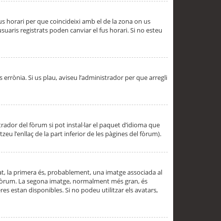
 fus horari per que coincideixi amb el de la zona on us
aris registrats poden canviar el fus horari. Si no esteu
s errònia. Si us plau, aviseu l’administrador per que arregli
rador del fòrum si pot instal·lar el paquet d’idioma que
u l’enllaç de la part inferior de les pàgines del fòrum).
t, la primera és, probablement, una imatge associada al
l fòrum. La segona imatge, normalment més gran, és
es estan disponibles. Si no podeu utilitzar els avatars,