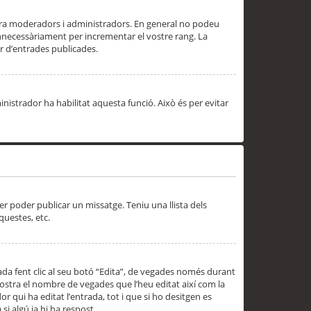
 ara moderadors i administradors. En general no podeu
innecessàriament per incrementar el vostre rang. La
 d’entrades publicades.
inistrador ha habilitat aquesta funció. Això és per evitar
er poder publicar un missatge. Teniu una llista dels
questes, etc.
da fent clic al seu botó “Edita”, de vegades només durant
 mostra el nombre de vegades que l’heu editat així com la
 qui ha editat l’entrada, tot i que si ho desitgen es
i algú ja hi ha respost.