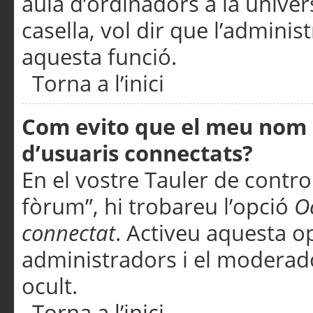
aula d’ordinadors a la univers
casella, vol dir que l’adminis
aquesta funció.
Torna a l’inici
Com evito que el meu nom d’
d’usuaris connectats?
En el vostre Tauler de control
fòrum”, hi trobareu l’opció
O
connectat
. Activeu aquesta o
administradors i el moderad
ocult.
Torna a l’inici