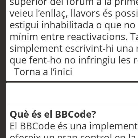
superior del fòrum a la prime
veieu l’enllaç, llavors és pos
estigui inhabilitada o que no
mínim entre reactivacions. T
simplement escrivint-hi una 
que fent-ho no infringiu les 
Torna a l’inici
Formatació i tipus de te
Què és el BBCode?
El BBCode és una implementa
ofereix un gran control en l