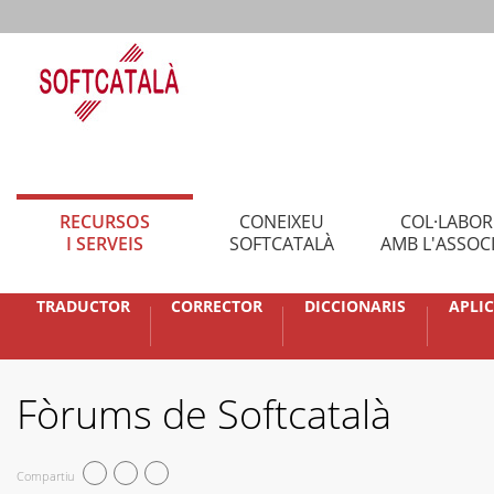
RECURSOS
CONEIXEU
COL·LABO
I SERVEIS
SOFTCATALÀ
AMB L'ASSOC
TRADUCTOR
CORRECTOR
DICCIONARIS
APLI
Fòrums de Softcatalà
Compartiu