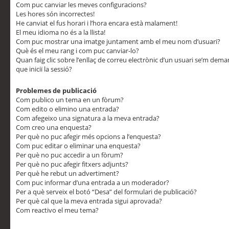
Com puc canviar les meves configuracions?
Les hores són incorrectes!
He canviat el fus horari i l’hora encara està malament!
El meu idioma no és a la llista!
Com puc mostrar una imatge juntament amb el meu nom d’usuari?
Què és el meu rang i com puc canviar-lo?
Quan faig clic sobre l’enllaç de correu electrònic d’un usuari se’m dem
que iniciï la sessió?
Problemes de publicació
Com publico un tema en un fòrum?
Com edito o elimino una entrada?
Com afegeixo una signatura a la meva entrada?
Com creo una enquesta?
Per què no puc afegir més opcions a l’enquesta?
Com puc editar o eliminar una enquesta?
Per què no puc accedir a un fòrum?
Per què no puc afegir fitxers adjunts?
Per què he rebut un advertiment?
Com puc informar d’una entrada a un moderador?
Per a què serveix el botó “Desa” del formulari de publicació?
Per què cal que la meva entrada sigui aprovada?
Com reactivo el meu tema?