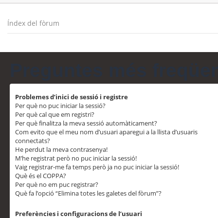
Índex del fòrum
Preguntes més freqüe
Problemes d’inici de sessió i registre
Per què no puc iniciar la sessió?
Per què cal que em registri?
Per què finalitza la meva sessió automàticament?
Com evito que el meu nom d’usuari aparegui a la llista d’usuaris
connectats?
He perdut la meva contrasenya!
M’he registrat però no puc iniciar la sessió!
Vaig registrar-me fa temps però ja no puc iniciar la sessió!
Què és el COPPA?
Per què no em puc registrar?
Què fa l’opció “Elimina totes les galetes del fòrum”?
Preferències i configuracions de l’usuari