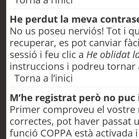
He perdut la meva contras
No us poseu nerviós! Tot i q
recuperar, es pot canviar fàci
sessió i feu clic a
He oblidat 
instruccions i podreu tornar a
Torna a l’inici
M’he registrat però no puc i
Primer comproveu el vostre n
correctes, pot haver passat u
funció COPPA està activada 