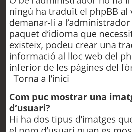
O bé l’administrador no ha in
ningú ha traduït el phpBB al
demanar-li a l’administrador d
paquet d’idioma que necessit
existeix, podeu crear una t
informació al lloc web del php
inferior de les pàgines del f
Torna a l’inici
Com puc mostrar una imat
d’usuari?
Hi ha dos tipus d’imatges q
el nom d’usuari quan es mos