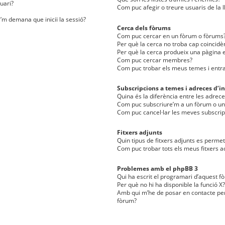
uari?
Com puc afegir o treure usuaris de la l
e’m demana que iniciï la sessió?
Cerca dels fòrums
Com puc cercar en un fòrum o fòrums
Per què la cerca no troba cap coincidè
Per què la cerca produeix una pàgina e
Com puc cercar membres?
Com puc trobar els meus temes i entr
Subscripcions a temes i adreces d’in
Quina és la diferència entre les adreces
Com puc subscriure’m a un fòrum o u
Com puc cancel·lar les meves subscrip
Fitxers adjunts
Quin tipus de fitxers adjunts es perm
Com puc trobar tots els meus fitxers a
Problemes amb el phpBB 3
Qui ha escrit el programari d’aquest f
Per què no hi ha disponible la funció X?
Amb qui m’he de posar en contacte per
fòrum?