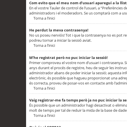
Com evito que el meu nom d’usuari aparegui a la llis
En el vostre Tauler de control de l’usuari, a “Preferències d
administradors i el moderadors. Se us comptarà com a usu
Torna a l’inici
He perdut la meva contrasenya!
No us poseu nerviós! Tot i que la contrasenya no es pot recup
podreu tornar a iniciar la sessió aviat.
Torna a l’inici
M’he registrat però no puc iniciar la sessió!
Primer comproveu el vostre nom d’usuari i contrasenya. Si
anys durant el procés de registre, heu de seguir les instru
administrador abans de poder iniciar la sessió; aquesta inf
electrònic, és possible que hagueu proporcionat una adreça
és correcta, proveu de posar-vos en contacte amb l’admini
Torna a l’inici
Vaig registrar-me fa temps però ja no puc iniciar la se
És possible que un administrador hagi desactivat o elimin
molt de temps per tal de reduir la mida de la base de dades
Torna a l’inici