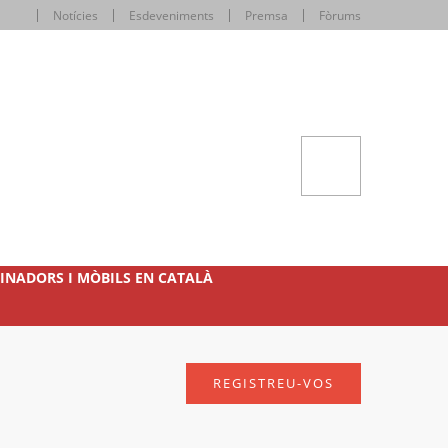
Notícies
Esdeveniments
Premsa
Fòrums
INADORS I MÒBILS EN CATALÀ
REGISTREU-VOS