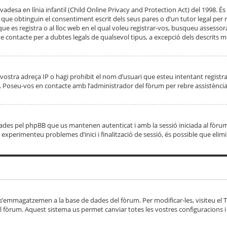
adesa en línia infantil (Child Online Privacy and Protection Act) del 1998. És 
e obtinguin el consentiment escrit dels seus pares o d’un tutor legal per r
 que es registra o al lloc web en el qual voleu registrar-vos, busqueu asse
 contacte per a dubtes legals de qualsevol tipus, a excepció dels descrits mé
vostra adreça IP o hagi prohibit el nom d’usuari que esteu intentant registra
ta. Poseu-vos en contacte amb l’administrador del fòrum per rebre assistència
 creades pel phpBB que us mantenen autenticat i amb la sessió iniciada al fò
Si experimenteu problemes d’inici i finalització de sessió, és possible que elim
 s’emmagatzemen a la base de dades del fòrum. Per modificar-les, visiteu el Ta
l fòrum. Aquest sistema us permet canviar totes les vostres configuracions i