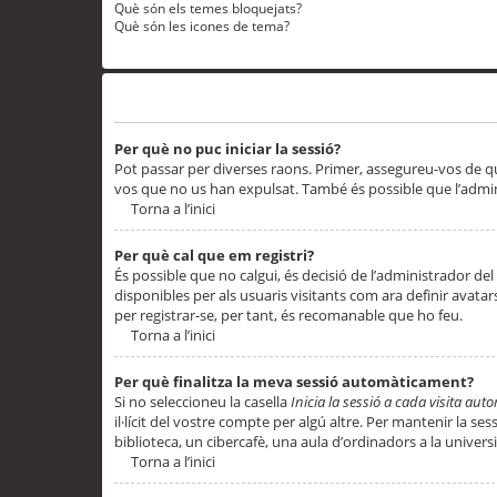
Què són els temes bloquejats?
Què són les icones de tema?
Problemes d’inici de sessió i registre
Per què no puc iniciar la sessió?
Pot passar per diverses raons. Primer, assegureu-vos de q
vos que no us han expulsat. També és possible que l’admini
Torna a l’inici
Per què cal que em registri?
És possible que no calgui, és decisió de l’administrador del
disponibles per als usuaris visitants com ara definir avata
per registrar-se, per tant, és recomanable que ho feu.
Torna a l’inici
Per què finalitza la meva sessió automàticament?
Si no seleccioneu la casella
Inicia la sessió a cada visita au
il·lícit del vostre compte per algú altre. Per mantenir la s
biblioteca, un cibercafè, una aula d’ordinadors a la universi
Torna a l’inici