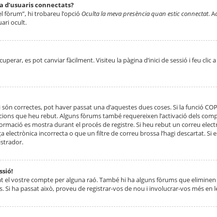
ta d’usuaris connectats?
el fòrum”, hi trobareu l’opció
Oculta la meva presència quan estic connectat
. A
ari ocult.
erar, es pot canviar fàcilment. Visiteu la pàgina d’inici de sessió i feu clic 
 són correctes, pot haver passat una d’aquestes dues coses. Si la funció CO
ccions que heu rebut. Alguns fòrums també requereixen l’activació dels compt
ormació es mostra durant el procés de registre. Si heu rebut un correu electr
 electrònica incorrecta o que un filtre de correu brossa l’hagi descartat. Si
strador.
ssió!
at el vostre compte per alguna raó. També hi ha alguns fòrums que eliminen 
. Si ha passat això, proveu de registrar-vos de nou i involucrar-vos més en l