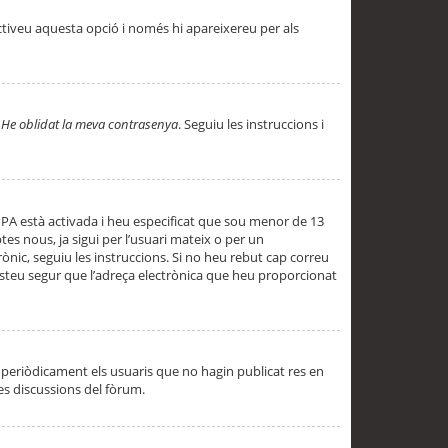
ctiveu aquesta opció i només hi apareixereu per als
a
He oblidat la meva contrasenya
. Seguiu les instruccions i
PPA està activada i heu especificat que sou menor de 13
es nous, ja sigui per l’usuari mateix o per un
ònic, seguiu les instruccions. Si no heu rebut cap correu
 esteu segur que l’adreça electrònica que heu proporcionat
periòdicament els usuaris que no hagin publicat res en
es discussions del fòrum.