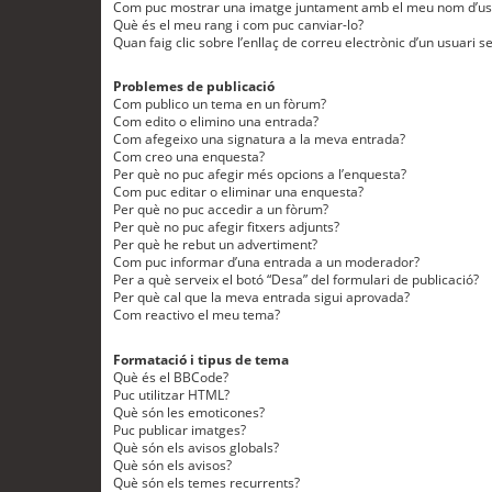
Com puc mostrar una imatge juntament amb el meu nom d’us
Què és el meu rang i com puc canviar-lo?
Quan faig clic sobre l’enllaç de correu electrònic d’un usuari s
Problemes de publicació
Com publico un tema en un fòrum?
Com edito o elimino una entrada?
Com afegeixo una signatura a la meva entrada?
Com creo una enquesta?
Per què no puc afegir més opcions a l’enquesta?
Com puc editar o eliminar una enquesta?
Per què no puc accedir a un fòrum?
Per què no puc afegir fitxers adjunts?
Per què he rebut un advertiment?
Com puc informar d’una entrada a un moderador?
Per a què serveix el botó “Desa” del formulari de publicació?
Per què cal que la meva entrada sigui aprovada?
Com reactivo el meu tema?
Formatació i tipus de tema
Què és el BBCode?
Puc utilitzar HTML?
Què són les emoticones?
Puc publicar imatges?
Què són els avisos globals?
Què són els avisos?
Què són els temes recurrents?