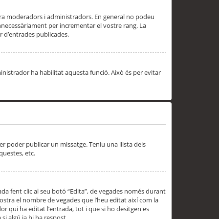
 ara moderadors i administradors. En general no podeu
innecessàriament per incrementar el vostre rang. La
 d’entrades publicades.
inistrador ha habilitat aquesta funció. Això és per evitar
er poder publicar un missatge. Teniu una llista dels
questes, etc.
da fent clic al seu botó “Edita”, de vegades només durant
 mostra el nombre de vegades que l’heu editat així com la
 qui ha editat l’entrada, tot i que si ho desitgen es
i algú ja hi ha respost.