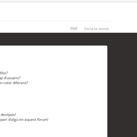
PMF
Inicia la sessió
ilio?
p d’usuaris?
n color diferent?
desitjats!
 part d’algú en aquest fòrum!