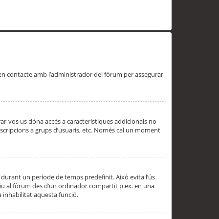
 en contacte amb l’administrador del fòrum per assegurar-
trar-vos us dóna accés a característiques addicionals no
subscripcions a grups d’usuaris, etc. Només cal un moment
 durant un període de temps predefinit. Això evita l’ús
cediu al fòrum des d’un ordinador compartit p.ex. en una
a inhabilitat aquesta funció.