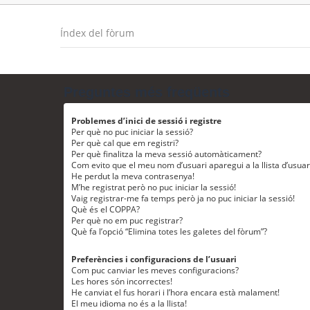
Índex del fòrum
Preguntes més freqüents
Problemes d’inici de sessió i registre
Per què no puc iniciar la sessió?
Per què cal que em registri?
Per què finalitza la meva sessió automàticament?
Com evito que el meu nom d’usuari aparegui a la llista d’usua
He perdut la meva contrasenya!
M’he registrat però no puc iniciar la sessió!
Vaig registrar-me fa temps però ja no puc iniciar la sessió!
Què és el COPPA?
Per què no em puc registrar?
Què fa l’opció “Elimina totes les galetes del fòrum”?
Preferències i configuracions de l’usuari
Com puc canviar les meves configuracions?
Les hores són incorrectes!
He canviat el fus horari i l’hora encara està malament!
El meu idioma no és a la llista!