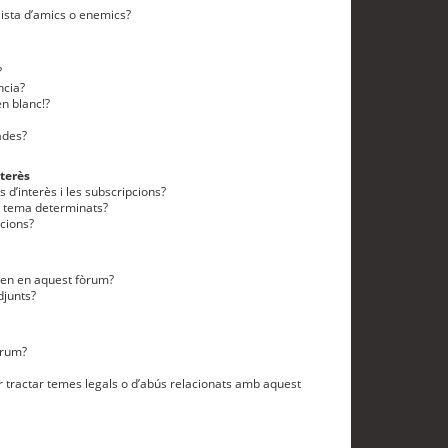
lista d’amics o enemics?
?
ncia?
n blanc!?
ades?
terès
 d’interès i les subscripcions?
n tema determinats?
cions?
eten en aquest fòrum?
djunts?
òrum?
 tractar temes legals o d’abús relacionats amb aquest