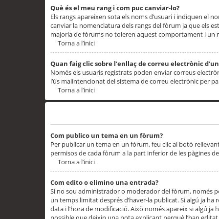
Què és el meu rang i com puc canviar-lo?
Els rangs apareixen sota els noms d’usuari i indiquen el
canviar la nomenclatura dels rangs del fòrum ja que els es
majoría de fòrums no toleren aquest comportament i un 
Torna a l’inici
Quan faig clic sobre l’enllaç de correu electrònic d’u
Només els usuaris registrats poden enviar correus electrònic
l’ús malintencionat del sistema de correu electrònic per p
Torna a l’inici
Problemes de publicació
Com publico un tema en un fòrum?
Per publicar un tema en un fòrum, feu clic al botó rellevan
permisos de cada fòrum a la part inferior de les pàgines d
Torna a l’inici
Com edito o elimino una entrada?
Si no sou administrador o moderador del fòrum, només pod
un temps limitat després d’haver-la publicat. Si algú ja ha 
data i l’hora de modificació. Això només apareix si algú ja
possible que deixin una nota explicant perquè l’han editat