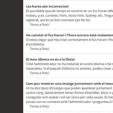
Les hores són incorrectes!
És possibble que els temps es mostrin en un fus horari difere
trobeu, p.ex. Londres, París, Nova York, Sydney, etc. Ting
registrat, ara és un bon moment per fer-ho.
Torna a l’inici
He canviat el fus horari i l’hora encara està malamen
Si esteu segur que heu triat correctament el fus horari i l’h
el problema.
Torna a l’inici
El meu idioma no és a la llista!
O bé l’administrador no ha instal·lat el vostre idioma o bé
necessiteu. Si el paquet d’idioma no existeix, podeu crear u
Torna a l’inici
Com puc mostrar una imatge juntament amb el meu
Hi ha dos tipus d’imatges que poden aparèixer juntament a
vostre rang. Generalment tenen forma d’estrelles, blocs o
coneguda com avatar i sol ser única per cada usuari. És l’a
poseu-vos en contacte amb l’administrador i pregunteu-li l
Torna a l’inici