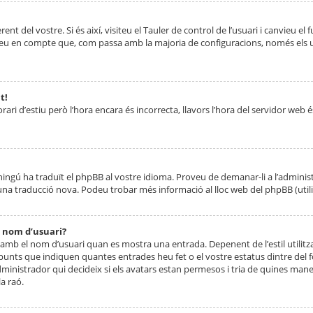
nt del vostre. Si és així, visiteu el Tauler de control de l’usuari i canvieu el
ueu en compte que, com passa amb la majoria de configuracions, només els usu
t!
orari d’estiu però l’hora encara és incorrecta, llavors l’hora del servidor web é
 ningú ha traduït el phpBB al vostre idioma. Proveu de demanar-li a l’administ
na traducció nova. Podeu trobar més informació al lloc web del phpBB (utilitze
 nom d’usuari?
mb el nom d’usuari quan es mostra una entrada. Depenent de l’estil utilitza
 punts que indiquen quantes entrades heu fet o el vostre estatus dintre de
dministrador qui decideix si els avatars estan permesos i tria de quines maner
a raó.