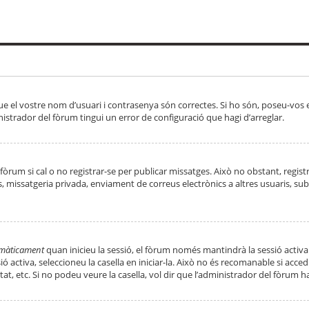
ue el vostre nom d’usuari i contrasenya són correctes. Si ho són, poseu-vos
strador del fòrum tingui un error de configuració que hagi d’arreglar.
 fòrum si cal o no registrar-se per publicar missatges. Això no obstant, regis
rs, missatgeria privada, enviament de correus electrònics a altres usuaris, 
tomàticament
quan inicieu la sessió, el fòrum només mantindrà la sessió activa
essió activa, seleccioneu la casella en iniciar-la. Això no és recomanable si ac
tat, etc. Si no podeu veure la casella, vol dir que l’administrador del fòrum h