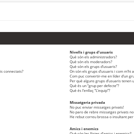
Nivells i grups d’usuaris
Què són els administradors?
Què són els moderadors?
Què són els grups d’usuaris?
ris connectats?
On són els grups d’usuaris i com m’hi af
Com puc convertir-me en líder d’un gru
Per què alguns grups d’usuaris tenen u
Què és un “grup per defecte”?
Què és l’enllaç “L’equip”?
Missatgeria privada
No puc enviar missatges privats!
No paro de rebre missatges privats no 
He rebut correu brossa o insultant per
Amics i enemics
Què són les llistes d’amics i enemics?