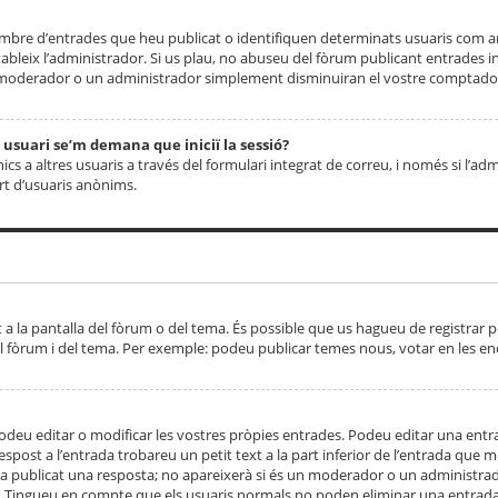
 nombre d’entrades que heu publicat o identifiquen determinats usuaris com
tableix l’administrador. Si us plau, no abuseu del fòrum publicant entrades 
moderador o un administrador simplement disminuiran el vostre comptador
n usuari se’m demana que iniciï la sessió?
s a altres usuaris a través del formulari integrat de correu, i només si l’adm
art d’usuaris anònims.
t a la pantalla del fòrum o del tema. És possible que us hagueu de registrar p
el fòrum i del tema. Per exemple: podeu publicar temes nous, votar en les en
eu editar o modificar les vostres pròpies entrades. Podeu editar una entra
respost a l’entrada trobareu un petit text a la part inferior de l’entrada que
 ha publicat una resposta; no apareixerà si és un moderador o un administrador
. Tingueu en compte que els usuaris normals no poden eliminar una entrada s