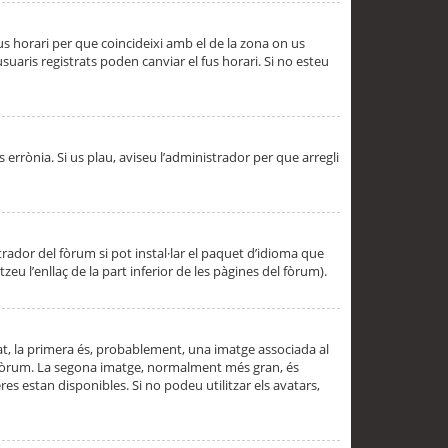
 fus horari per que coincideixi amb el de la zona on us
aris registrats poden canviar el fus horari. Si no esteu
s errònia. Si us plau, aviseu l’administrador per que arregli
rador del fòrum si pot instal·lar el paquet d’idioma que
u l’enllaç de la part inferior de les pàgines del fòrum).
t, la primera és, probablement, una imatge associada al
l fòrum. La segona imatge, normalment més gran, és
es estan disponibles. Si no podeu utilitzar els avatars,