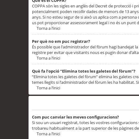
Què és el COPPA?
COPPA són les sigles en anglès del Decret de protecció i priv
potencialment poden recollir dades de menors de 13 anys qu
anys. Si no esteu segur de si això us aplica com a persona
us pot proporcionar assessorament legal i no és un punt de
Torna a l’inici
Per què no em puc registrar?
És possible que l’administrador del fòrum hagi bandejat la 
registre per evitar que visitants nous es pugin donar d’al
Torna a l’inici
Què fa l’opció “Elimina totes les galetes del fòrum”?
“Elimina totes les galetes del fòrum” elimina les galetes
temes llegits si l’administrador del fòrum les ha habilitat. 
Torna a l’inici
Preferències i configuracions de l’usuari
Com puc canviar les meves configuracions?
Si sou un usuari registrat, totes les vostres configuracions
trobareu habitualment a la part superior de les pàgines de
Torna a l’inici