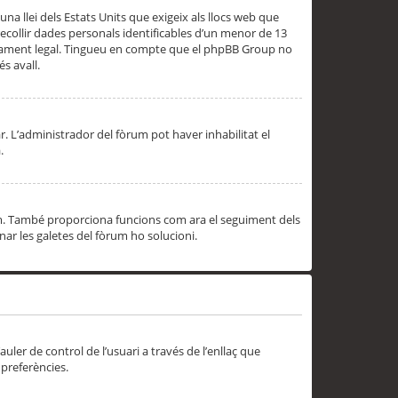
una llei dels Estats Units que exigeix als llocs web que
ecollir dades personals identificables d’un menor de 13
ssorament legal. Tingueu en compte que el phpBB Group no
s avall.
r. L’administrador del fòrum pot haver inhabilitat el
.
rum. També proporciona funcions com ara el seguiment dels
inar les galetes del fòrum ho solucioni.
uler de control de l’usuari a través de l’enllaç que
 preferències.