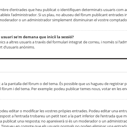
 nombre d’entrades que heu publicat o identifiquen determinats usuaris com
tableix l’administrador. Si us plau, no abuseu del fòrum publicant entrades 
moderador o un administrador simplement disminuiran el vostre comptador
n usuari se’m demana que iniciï la sessió?
s a altres usuaris a través del formulari integrat de correu, i només si l’adm
art d’usuaris anònims.
t a la pantalla del fòrum o del tema. És possible que us hagueu de registrar p
el fòrum i del tema. Per exemple: podeu publicar temes nous, votar en les en
eu editar o modificar les vostres pròpies entrades. Podeu editar una entra
respost a l’entrada trobareu un petit text a la part inferior de l’entrada que
 ha publicat una resposta; no apareixerà si és un moderador o un administrador
. Tingueu en compte que els usuaris normals no poden eliminar una entrada s