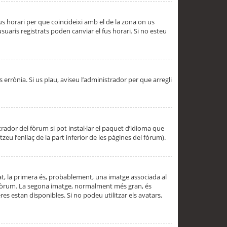
 fus horari per que coincideixi amb el de la zona on us
aris registrats poden canviar el fus horari. Si no esteu
s errònia. Si us plau, aviseu l’administrador per que arregli
rador del fòrum si pot instal·lar el paquet d’idioma que
u l’enllaç de la part inferior de les pàgines del fòrum).
t, la primera és, probablement, una imatge associada al
l fòrum. La segona imatge, normalment més gran, és
es estan disponibles. Si no podeu utilitzar els avatars,