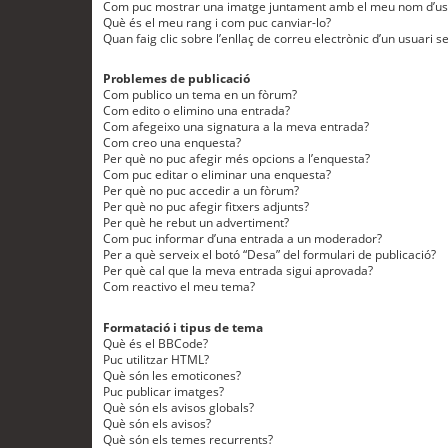
Com puc mostrar una imatge juntament amb el meu nom d’us
Què és el meu rang i com puc canviar-lo?
Quan faig clic sobre l’enllaç de correu electrònic d’un usuari s
Problemes de publicació
Com publico un tema en un fòrum?
Com edito o elimino una entrada?
Com afegeixo una signatura a la meva entrada?
Com creo una enquesta?
Per què no puc afegir més opcions a l’enquesta?
Com puc editar o eliminar una enquesta?
Per què no puc accedir a un fòrum?
Per què no puc afegir fitxers adjunts?
Per què he rebut un advertiment?
Com puc informar d’una entrada a un moderador?
Per a què serveix el botó “Desa” del formulari de publicació?
Per què cal que la meva entrada sigui aprovada?
Com reactivo el meu tema?
Formatació i tipus de tema
Què és el BBCode?
Puc utilitzar HTML?
Què són les emoticones?
Puc publicar imatges?
Què són els avisos globals?
Què són els avisos?
Què són els temes recurrents?