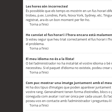
Les hores són incorrectes!
És possibble que els temps es mostrin en un fus horari difere
trobeu, p.ex. Londres, París, Nova York, Sydney, etc. Ting
registrat, ara és un bon moment per fer-ho.
Torna a l’inici
He canviat el fus horari i l’hora encara està malamen
Si esteu segur que heu triat correctament el fus horari i l’h
el problema.
Torna a l’inici
El meu idioma no és a la llista!
O bé l’administrador no ha instal·lat el vostre idioma o bé
necessiteu. Si el paquet d’idioma no existeix, podeu crear u
Torna a l’inici
Com puc mostrar una imatge juntament amb el meu
Hi ha dos tipus d’imatges que poden aparèixer juntament a
vostre rang. Generalment tenen forma d’estrelles, blocs o
coneguda com avatar i sol ser única per cada usuari. És l’a
poseu-vos en contacte amb l’administrador i pregunteu-li l
Torna a l’inici