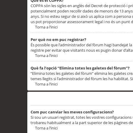
Què és el COPPA?
COPPA són les sigles en anglès del Decret de protecció i priv
potencialment poden recollir dades de menors de 13 anys qu
anys. Si no esteu segur de si això us aplica com a persona
us pot proporcionar assessorament legal i no és un punt de
Torna a l’inici
Per què no em puc registrar?
És possible que l’administrador del fòrum hagi bandejat la 
registre per evitar que visitants nous es pugin donar d’al
Torna a l’inici
Què fa l’opció “Elimina totes les galetes del fòrum”?
“Elimina totes les galetes del fòrum” elimina les galetes
temes llegits si l’administrador del fòrum les ha habilitat. 
Torna a l’inici
Preferències i configuracions de l’usuari
Com puc canviar les meves configuracions?
Si sou un usuari registrat, totes les vostres configuracions
trobareu habitualment a la part superior de les pàgines de
Torna a l’inici