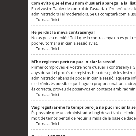
Com evito que el meu nom d’usuari aparegui a la llis
En el vostre Tauler de control de l’usuari, a “Preferències d
administradors i el moderadors. Se us comptarà com a usu
Torna a l’inici
He perdut la meva contrasenya!
No us poseu nerviós! Tot i que la contrasenya no es pot recup
podreu tornar a iniciar la sessió aviat.
Torna a l’inici
M’he registrat però no puc iniciar la sessió!
Primer comproveu el vostre nom d’usuari i contrasenya. Si
anys durant el procés de registre, heu de seguir les instru
administrador abans de poder iniciar la sessió; aquesta inf
electrònic, és possible que hagueu proporcionat una adreça
és correcta, proveu de posar-vos en contacte amb l’admini
Torna a l’inici
Vaig registrar-me fa temps però ja no puc iniciar la se
És possible que un administrador hagi desactivat o elimin
molt de temps per tal de reduir la mida de la base de dades
Torna a l’inici