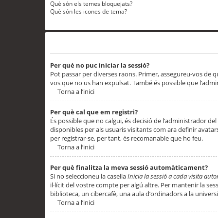
Què són els temes bloquejats?
Què són les icones de tema?
Problemes d’inici de sessió i registre
Per què no puc iniciar la sessió?
Pot passar per diverses raons. Primer, assegureu-vos de q
vos que no us han expulsat. També és possible que l’admini
Torna a l’inici
Per què cal que em registri?
És possible que no calgui, és decisió de l’administrador del
disponibles per als usuaris visitants com ara definir avata
per registrar-se, per tant, és recomanable que ho feu.
Torna a l’inici
Per què finalitza la meva sessió automàticament?
Si no seleccioneu la casella
Inicia la sessió a cada visita au
il·lícit del vostre compte per algú altre. Per mantenir la s
biblioteca, un cibercafè, una aula d’ordinadors a la universi
Torna a l’inici