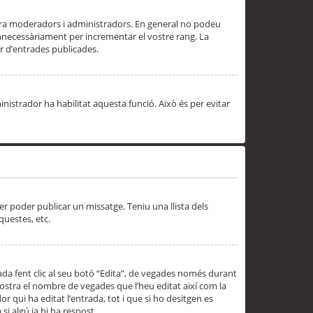
 ara moderadors i administradors. En general no podeu
innecessàriament per incrementar el vostre rang. La
 d’entrades publicades.
inistrador ha habilitat aquesta funció. Això és per evitar
er poder publicar un missatge. Teniu una llista dels
questes, etc.
da fent clic al seu botó “Edita”, de vegades només durant
 mostra el nombre de vegades que l’heu editat així com la
 qui ha editat l’entrada, tot i que si ho desitgen es
i algú ja hi ha respost.