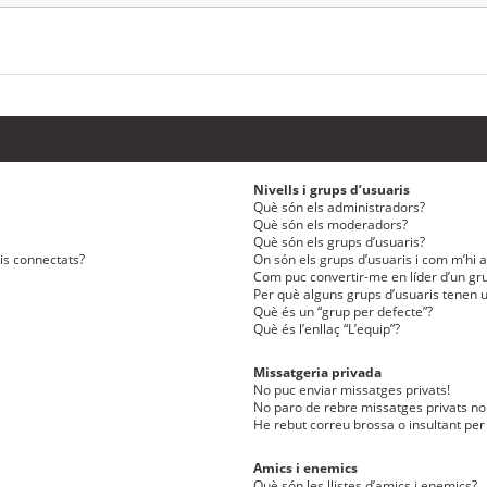
Nivells i grups d’usuaris
Què són els administradors?
Què són els moderadors?
Què són els grups d’usuaris?
ris connectats?
On són els grups d’usuaris i com m’hi af
Com puc convertir-me en líder d’un gru
Per què alguns grups d’usuaris tenen u
Què és un “grup per defecte”?
Què és l’enllaç “L’equip”?
Missatgeria privada
No puc enviar missatges privats!
No paro de rebre missatges privats no 
He rebut correu brossa o insultant per
Amics i enemics
Què són les llistes d’amics i enemics?