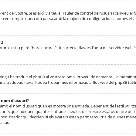
nt del vostre. Si és així, visiteu el Tauler de control de l’usuari i canvieu el
ueu en compte que, com passa amb la majoria de configuracions, només els usu
t!
orari d’estiu però l’hora encara és incorrecta, llavors l’hora del servidor web é
 ningú ha traduït el phpBB al vostre idioma. Proveu de demanar-li a l’administ
na traducció nova. Podeu trobar més informació al lloc web del phpBB (utilitze
 nom d’usuari?
mb el nom d’usuari quan es mostra una entrada. Depenent de l’estil utilitza
 punts que indiquen quantes entrades heu fet o el vostre estatus dintre de
dministrador qui decideix si els avatars estan permesos i tria de quines maner
a raó.