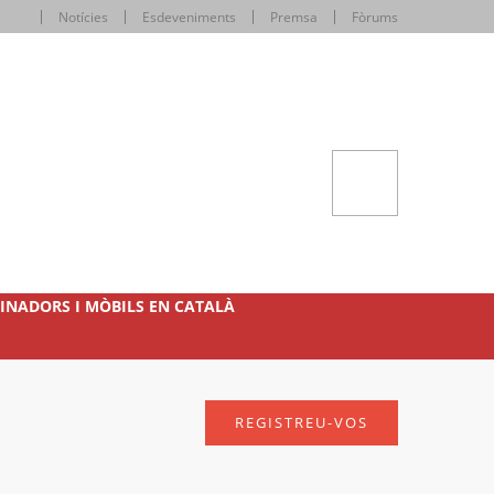
Notícies
Esdeveniments
Premsa
Fòrums
INADORS I MÒBILS EN CATALÀ
REGISTREU-VOS