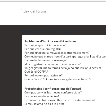
Índex del fòrum
Preguntes més freqüents
Problemes d’inici de sessió i registre
Per què no puc iniciar la sessió?
Per què cal que em registri?
Per què finalitza la meva sessió automàticament?
Com evito que el meu nom d’usuari aparegui a la llista d’usua
He perdut la meva contrasenya!
M’he registrat però no puc iniciar la sessió!
Vaig registrar-me fa temps però ja no puc iniciar la sessió!
Què és el COPPA?
Per què no em puc registrar?
Què fa l’opció “Elimina totes les galetes del fòrum”?
Preferències i configuracions de l’usuari
Com puc canviar les meves configuracions?
Les hores són incorrectes!
He canviat el fus horari i l’hora encara està malament!
El meu idioma no és a la llista!