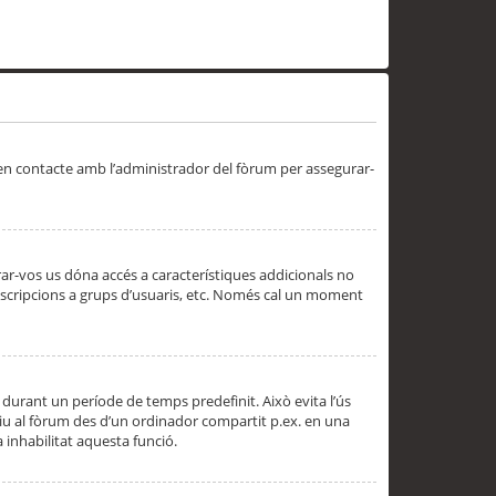
 en contacte amb l’administrador del fòrum per assegurar-
trar-vos us dóna accés a característiques addicionals no
subscripcions a grups d’usuaris, etc. Només cal un moment
 durant un període de temps predefinit. Això evita l’ús
cediu al fòrum des d’un ordinador compartit p.ex. en una
a inhabilitat aquesta funció.