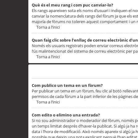
Què és el meu rang i com puc canviar-lo?
Els rangs apareixen sota els noms d’usuari i indiquen el
canviar la nomenclatura dels rangs del fòrum ja que els es
majoría de fòrums no toleren aquest comportament i un 
Torna a l’inici
Quan faig clic sobre l’enllaç de correu electrònic d’u
Només els usuaris registrats poden enviar correus electrònic
l’ús malintencionat del sistema de correu electrònic per p
Torna a l’inici
Problemes de publicació
Com publico un tema en un fòrum?
Per publicar un tema en un fòrum, feu clic al botó rellevan
permisos de cada fòrum a la part inferior de les pàgines d
Torna a l’inici
Com edito o elimino una entrada?
Si no sou administrador o moderador del fòrum, només pod
un temps limitat després d’haver-la publicat. Si algú ja ha 
data i l’hora de modificació. Això només apareix si algú ja
possible que deixin una nota explicant perquè l’han editat