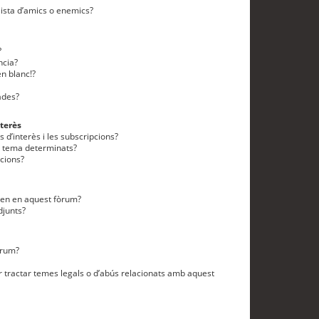
lista d’amics o enemics?
?
ncia?
n blanc!?
ades?
terès
 d’interès i les subscripcions?
n tema determinats?
cions?
eten en aquest fòrum?
djunts?
òrum?
 tractar temes legals o d’abús relacionats amb aquest