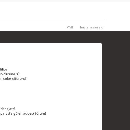
PMF
Inicia la sessió
ilio?
p d’usuaris?
n color diferent?
desitjats!
 part d’algú en aquest fòrum!