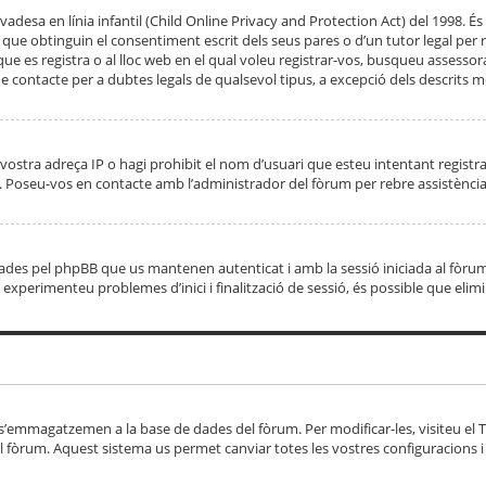
adesa en línia infantil (Child Online Privacy and Protection Act) del 1998. És 
e obtinguin el consentiment escrit dels seus pares o d’un tutor legal per r
 que es registra o al lloc web en el qual voleu registrar-vos, busqueu asse
 contacte per a dubtes legals de qualsevol tipus, a excepció dels descrits mé
vostra adreça IP o hagi prohibit el nom d’usuari que esteu intentant registra
ta. Poseu-vos en contacte amb l’administrador del fòrum per rebre assistència
 creades pel phpBB que us mantenen autenticat i amb la sessió iniciada al fò
Si experimenteu problemes d’inici i finalització de sessió, és possible que elim
 s’emmagatzemen a la base de dades del fòrum. Per modificar-les, visiteu el Ta
l fòrum. Aquest sistema us permet canviar totes les vostres configuracions i