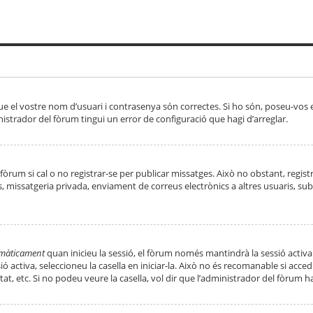
ue el vostre nom d’usuari i contrasenya són correctes. Si ho són, poseu-vos
strador del fòrum tingui un error de configuració que hagi d’arreglar.
 fòrum si cal o no registrar-se per publicar missatges. Això no obstant, regis
rs, missatgeria privada, enviament de correus electrònics a altres usuaris, 
tomàticament
quan inicieu la sessió, el fòrum només mantindrà la sessió activa
essió activa, seleccioneu la casella en iniciar-la. Això no és recomanable si ac
tat, etc. Si no podeu veure la casella, vol dir que l’administrador del fòrum h