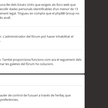
una llei dels Estats Units que exigeix als llocs web que
ecollir dades personals identificables d’un menor de 13
ssorament legal. Tingueu en compte que el phpBB Group no
s avall.
r. L’administrador del fòrum pot haver inhabilitat el
.
rum. També proporciona funcions com ara el seguiment dels
inar les galetes del fòrum ho solucioni.
uler de control de l’usuari a través de l’enllaç que
 preferències.