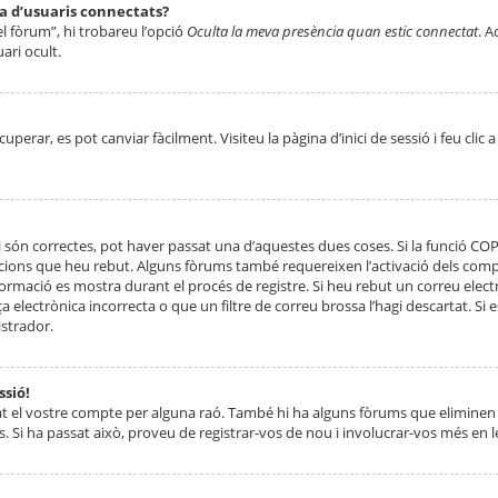
ta d’usuaris connectats?
el fòrum”, hi trobareu l’opció
Oculta la meva presència quan estic connectat
. A
ari ocult.
erar, es pot canviar fàcilment. Visiteu la pàgina d’inici de sessió i feu clic 
 són correctes, pot haver passat una d’aquestes dues coses. Si la funció CO
ccions que heu rebut. Alguns fòrums també requereixen l’activació dels compt
ormació es mostra durant el procés de registre. Si heu rebut un correu electr
 electrònica incorrecta o que un filtre de correu brossa l’hagi descartat. Si
strador.
ssió!
at el vostre compte per alguna raó. També hi ha alguns fòrums que eliminen 
. Si ha passat això, proveu de registrar-vos de nou i involucrar-vos més en l