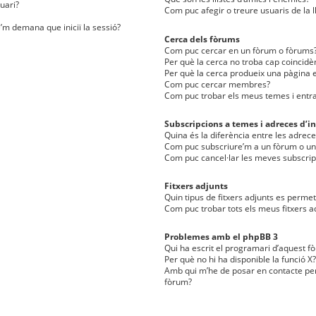
uari?
Com puc afegir o treure usuaris de la l
e’m demana que iniciï la sessió?
Cerca dels fòrums
Com puc cercar en un fòrum o fòrums
Per què la cerca no troba cap coincidè
Per què la cerca produeix una pàgina e
Com puc cercar membres?
Com puc trobar els meus temes i entr
Subscripcions a temes i adreces d’in
Quina és la diferència entre les adreces
Com puc subscriure’m a un fòrum o u
Com puc cancel·lar les meves subscrip
Fitxers adjunts
Quin tipus de fitxers adjunts es perm
Com puc trobar tots els meus fitxers a
Problemes amb el phpBB 3
Qui ha escrit el programari d’aquest f
Per què no hi ha disponible la funció X?
Amb qui m’he de posar en contacte per
fòrum?