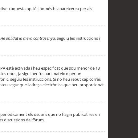
ctiveu aquesta opció i només hi apareixereu per als
a
He oblidat la meva contrasenya
. Seguiu les instruccions i
PPA està activada i heu especificat que sou menor de 13
es nous, ja sigui per l’usuari mateix o per un
ònic, seguiu les instruccions. Si no heu rebut cap correu
 esteu segur que l’adreça electrònica que heu proporcionat
periòdicament els usuaris que no hagin publicat res en
es discussions del fòrum.