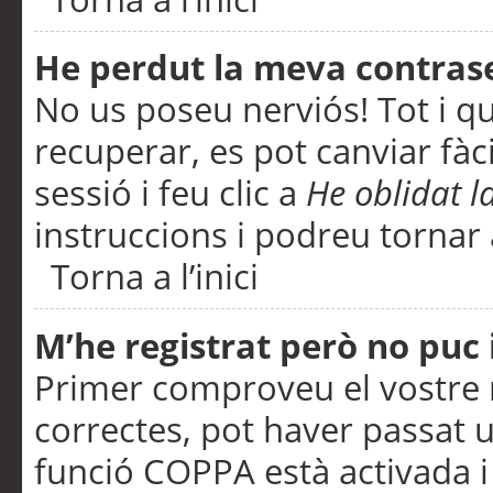
He perdut la meva contras
No us poseu nerviós! Tot i q
recuperar, es pot canviar fàci
sessió i feu clic a
He oblidat 
instruccions i podreu tornar a
Torna a l’inici
M’he registrat però no puc i
Primer comproveu el vostre n
correctes, pot haver passat u
funció COPPA està activada 