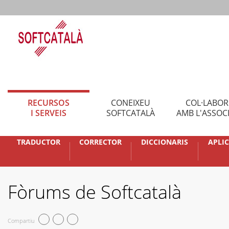
RECURSOS
CONEIXEU
COL·LABO
I SERVEIS
SOFTCATALÀ
AMB L'ASSOC
TRADUCTOR
CORRECTOR
DICCIONARIS
APLI
Fòrums de Softcatalà
Compartiu