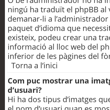
O bé l’administrador no ha in
ningú ha traduït el phpBB al
demanar-li a l’administrador d
paquet d’idioma que necessit
existeix, podeu crear una t
informació al lloc web del php
inferior de les pàgines del f
Torna a l’inici
Com puc mostrar una imat
d’usuari?
Hi ha dos tipus d’imatges q
el nom d’usuari quan es mos