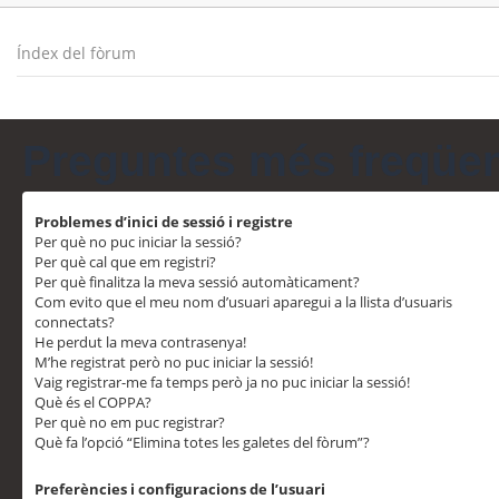
Índex del fòrum
Preguntes més freqüe
Problemes d’inici de sessió i registre
Per què no puc iniciar la sessió?
Per què cal que em registri?
Per què finalitza la meva sessió automàticament?
Com evito que el meu nom d’usuari aparegui a la llista d’usuaris
connectats?
He perdut la meva contrasenya!
M’he registrat però no puc iniciar la sessió!
Vaig registrar-me fa temps però ja no puc iniciar la sessió!
Què és el COPPA?
Per què no em puc registrar?
Què fa l’opció “Elimina totes les galetes del fòrum”?
Preferències i configuracions de l’usuari