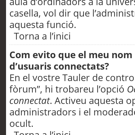
aula d’ordinadors a la univers
casella, vol dir que l’adminis
aquesta funció.
Torna a l’inici
Com evito que el meu nom d’
d’usuaris connectats?
En el vostre Tauler de control
fòrum”, hi trobareu l’opció
O
connectat
. Activeu aquesta o
administradors i el moderad
ocult.
Torna a l’inici