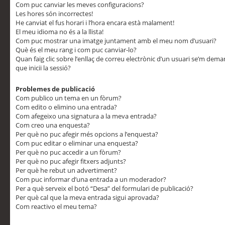
Com puc canviar les meves configuracions?
Les hores són incorrectes!
He canviat el fus horari i l’hora encara està malament!
El meu idioma no és a la llista!
Com puc mostrar una imatge juntament amb el meu nom d’usuari?
Què és el meu rang i com puc canviar-lo?
Quan faig clic sobre l’enllaç de correu electrònic d’un usuari se’m dem
que iniciï la sessió?
Problemes de publicació
Com publico un tema en un fòrum?
Com edito o elimino una entrada?
Com afegeixo una signatura a la meva entrada?
Com creo una enquesta?
Per què no puc afegir més opcions a l’enquesta?
Com puc editar o eliminar una enquesta?
Per què no puc accedir a un fòrum?
Per què no puc afegir fitxers adjunts?
Per què he rebut un advertiment?
Com puc informar d’una entrada a un moderador?
Per a què serveix el botó “Desa” del formulari de publicació?
Per què cal que la meva entrada sigui aprovada?
Com reactivo el meu tema?