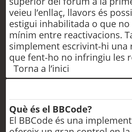
superior del fòrum a la prime
veieu l’enllaç, llavors és pos
estigui inhabilitada o que no
mínim entre reactivacions. T
simplement escrivint-hi una 
que fent-ho no infringiu les 
Torna a l’inici
Formatació i tipus de te
Què és el BBCode?
El BBCode és una implementa
ofereix un gran control en l