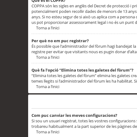
Què és el COPPA?
COPPA són les sigles en anglès del Decret de protecció i priv
potencialment poden recollir dades de menors de 13 anys qu
anys. Si no esteu segur de si això us aplica com a persona
us pot proporcionar assessorament legal i no és un punt de
Torna a l’inici
Per què no em puc registrar?
És possible que l’administrador del fòrum hagi bandejat la 
registre per evitar que visitants nous es pugin donar d’al
Torna a l’inici
Què fa l’opció “Elimina totes les galetes del fòrum”?
“Elimina totes les galetes del fòrum” elimina les galetes
temes llegits si l’administrador del fòrum les ha habilitat. 
Torna a l’inici
Preferències i configuracions de l’usuari
Com puc canviar les meves configuracions?
Si sou un usuari registrat, totes les vostres configuracions
trobareu habitualment a la part superior de les pàgines de
Torna a l’inici