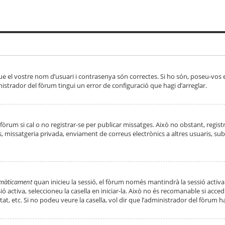
ue el vostre nom d’usuari i contrasenya són correctes. Si ho són, poseu-vos
strador del fòrum tingui un error de configuració que hagi d’arreglar.
 fòrum si cal o no registrar-se per publicar missatges. Això no obstant, regis
rs, missatgeria privada, enviament de correus electrònics a altres usuaris, 
tomàticament
quan inicieu la sessió, el fòrum només mantindrà la sessió activa
essió activa, seleccioneu la casella en iniciar-la. Això no és recomanable si ac
tat, etc. Si no podeu veure la casella, vol dir que l’administrador del fòrum h