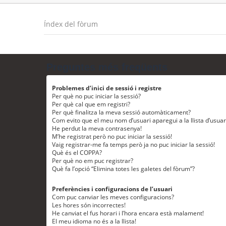
Índex del fòrum
Preguntes més freqüents
Problemes d’inici de sessió i registre
Per què no puc iniciar la sessió?
Per què cal que em registri?
Per què finalitza la meva sessió automàticament?
Com evito que el meu nom d’usuari aparegui a la llista d’usua
He perdut la meva contrasenya!
M’he registrat però no puc iniciar la sessió!
Vaig registrar-me fa temps però ja no puc iniciar la sessió!
Què és el COPPA?
Per què no em puc registrar?
Què fa l’opció “Elimina totes les galetes del fòrum”?
Preferències i configuracions de l’usuari
Com puc canviar les meves configuracions?
Les hores són incorrectes!
He canviat el fus horari i l’hora encara està malament!
El meu idioma no és a la llista!