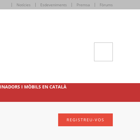
Notícies
Esdeveniments
Premsa
Fòrums
INADORS I MÒBILS EN CATALÀ
REGISTREU-VOS