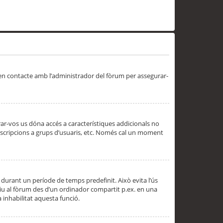
 en contacte amb l’administrador del fòrum per assegurar-
trar-vos us dóna accés a característiques addicionals no
subscripcions a grups d’usuaris, etc. Només cal un moment
 durant un període de temps predefinit. Això evita l’ús
cediu al fòrum des d’un ordinador compartit p.ex. en una
a inhabilitat aquesta funció.