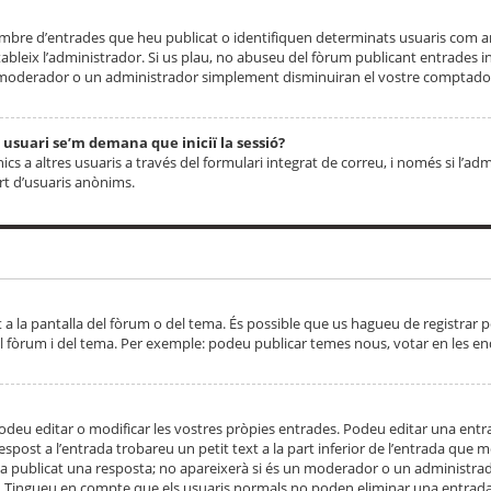
 nombre d’entrades que heu publicat o identifiquen determinats usuaris com
tableix l’administrador. Si us plau, no abuseu del fòrum publicant entrades 
moderador o un administrador simplement disminuiran el vostre comptador
n usuari se’m demana que iniciï la sessió?
s a altres usuaris a través del formulari integrat de correu, i només si l’adm
art d’usuaris anònims.
t a la pantalla del fòrum o del tema. És possible que us hagueu de registrar p
el fòrum i del tema. Per exemple: podeu publicar temes nous, votar en les en
eu editar o modificar les vostres pròpies entrades. Podeu editar una entra
respost a l’entrada trobareu un petit text a la part inferior de l’entrada que
 ha publicat una resposta; no apareixerà si és un moderador o un administrador
. Tingueu en compte que els usuaris normals no poden eliminar una entrada s