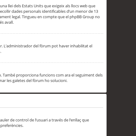
una llei dels Estats Units que exigeix als llocs web que
ecollir dades personals identificables d’un menor de 13
ssorament legal. Tingueu en compte que el phpBB Group no
s avall.
r. L’administrador del fòrum pot haver inhabilitat el
.
rum. També proporciona funcions com ara el seguiment dels
inar les galetes del fòrum ho solucioni.
uler de control de l’usuari a través de l’enllaç que
 preferències.