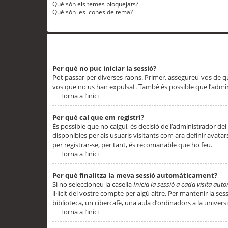
Què són els temes bloquejats?
Què són les icones de tema?
Problemes d’inici de sessió i registre
Per què no puc iniciar la sessió?
Pot passar per diverses raons. Primer, assegureu-vos de q
vos que no us han expulsat. També és possible que l’admini
Torna a l’inici
Per què cal que em registri?
És possible que no calgui, és decisió de l’administrador del
disponibles per als usuaris visitants com ara definir avata
per registrar-se, per tant, és recomanable que ho feu.
Torna a l’inici
Per què finalitza la meva sessió automàticament?
Si no seleccioneu la casella
Inicia la sessió a cada visita au
il·lícit del vostre compte per algú altre. Per mantenir la s
biblioteca, un cibercafè, una aula d’ordinadors a la universi
Torna a l’inici