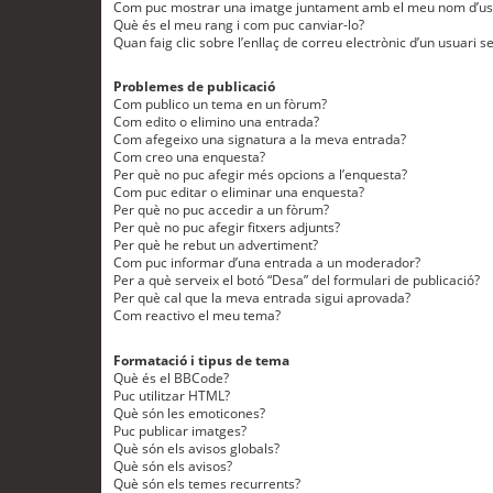
Com puc mostrar una imatge juntament amb el meu nom d’us
Què és el meu rang i com puc canviar-lo?
Quan faig clic sobre l’enllaç de correu electrònic d’un usuari s
Problemes de publicació
Com publico un tema en un fòrum?
Com edito o elimino una entrada?
Com afegeixo una signatura a la meva entrada?
Com creo una enquesta?
Per què no puc afegir més opcions a l’enquesta?
Com puc editar o eliminar una enquesta?
Per què no puc accedir a un fòrum?
Per què no puc afegir fitxers adjunts?
Per què he rebut un advertiment?
Com puc informar d’una entrada a un moderador?
Per a què serveix el botó “Desa” del formulari de publicació?
Per què cal que la meva entrada sigui aprovada?
Com reactivo el meu tema?
Formatació i tipus de tema
Què és el BBCode?
Puc utilitzar HTML?
Què són les emoticones?
Puc publicar imatges?
Què són els avisos globals?
Què són els avisos?
Què són els temes recurrents?