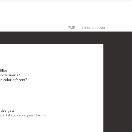
PMF
Inicia la sessió
ilio?
p d’usuaris?
n color diferent?
desitjats!
 part d’algú en aquest fòrum!