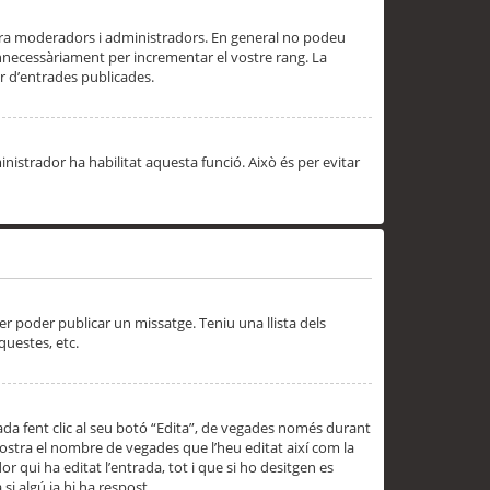
 ara moderadors i administradors. En general no podeu
innecessàriament per incrementar el vostre rang. La
 d’entrades publicades.
inistrador ha habilitat aquesta funció. Això és per evitar
er poder publicar un missatge. Teniu una llista dels
questes, etc.
da fent clic al seu botó “Edita”, de vegades només durant
 mostra el nombre de vegades que l’heu editat així com la
 qui ha editat l’entrada, tot i que si ho desitgen es
i algú ja hi ha respost.