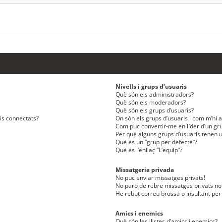
Nivells i grups d’usuaris
Què són els administradors?
Què són els moderadors?
Què són els grups d’usuaris?
ris connectats?
On són els grups d’usuaris i com m’hi af
Com puc convertir-me en líder d’un gru
Per què alguns grups d’usuaris tenen u
Què és un “grup per defecte”?
Què és l’enllaç “L’equip”?
Missatgeria privada
No puc enviar missatges privats!
No paro de rebre missatges privats no 
He rebut correu brossa o insultant per
Amics i enemics
Què són les llistes d’amics i enemics?