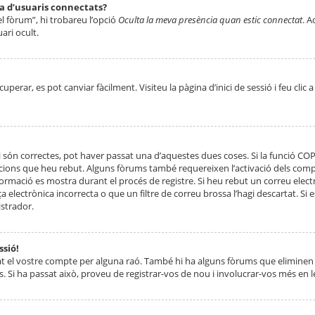
ta d’usuaris connectats?
el fòrum”, hi trobareu l’opció
Oculta la meva presència quan estic connectat
. A
ari ocult.
erar, es pot canviar fàcilment. Visiteu la pàgina d’inici de sessió i feu clic 
 són correctes, pot haver passat una d’aquestes dues coses. Si la funció CO
ccions que heu rebut. Alguns fòrums també requereixen l’activació dels compt
ormació es mostra durant el procés de registre. Si heu rebut un correu electr
 electrònica incorrecta o que un filtre de correu brossa l’hagi descartat. Si
strador.
ssió!
at el vostre compte per alguna raó. També hi ha alguns fòrums que eliminen 
. Si ha passat això, proveu de registrar-vos de nou i involucrar-vos més en l