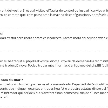
nt del vostre. Si és així, visiteu el Tauler de control de l’usuari i canvieu el
ueu en compte que, com passa amb la majoria de configuracions, només els usu
t!
orari d’estiu però l’hora encara és incorrecta, llavors l’hora del servidor web é
 ningú ha traduït el phpBB al vostre idioma. Proveu de demanar-li a l’administ
na traducció nova. Podeu trobar més informació al lloc web del phpBB (utilitze
 nom d’usuari?
mb el nom d’usuari quan es mostra una entrada. Depenent de l’estil utilitza
 punts que indiquen quantes entrades heu fet o el vostre estatus dintre de
dministrador qui decideix si els avatars estan permesos i tria de quines maner
a raó.