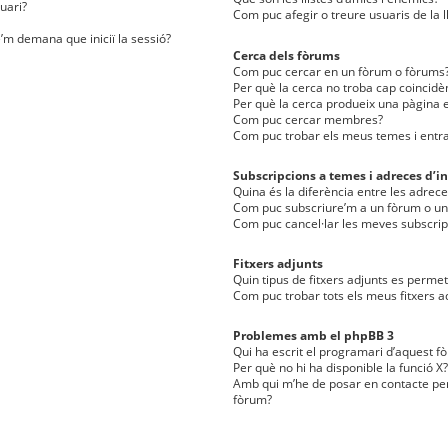
uari?
Com puc afegir o treure usuaris de la l
e’m demana que iniciï la sessió?
Cerca dels fòrums
Com puc cercar en un fòrum o fòrums
Per què la cerca no troba cap coincidè
Per què la cerca produeix una pàgina e
Com puc cercar membres?
Com puc trobar els meus temes i entr
Subscripcions a temes i adreces d’in
Quina és la diferència entre les adreces
Com puc subscriure’m a un fòrum o u
Com puc cancel·lar les meves subscrip
Fitxers adjunts
Quin tipus de fitxers adjunts es perm
Com puc trobar tots els meus fitxers a
Problemes amb el phpBB 3
Qui ha escrit el programari d’aquest f
Per què no hi ha disponible la funció X?
Amb qui m’he de posar en contacte per
fòrum?