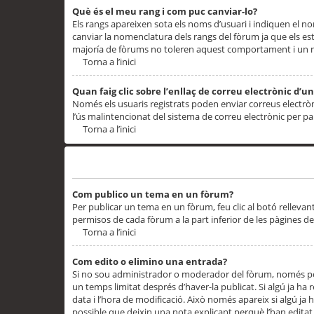
Què és el meu rang i com puc canviar-lo?
Els rangs apareixen sota els noms d’usuari i indiquen el
canviar la nomenclatura dels rangs del fòrum ja que els es
majoría de fòrums no toleren aquest comportament i un 
Torna a l’inici
Quan faig clic sobre l’enllaç de correu electrònic d’u
Només els usuaris registrats poden enviar correus electrònic
l’ús malintencionat del sistema de correu electrònic per p
Torna a l’inici
Problemes de publicació
Com publico un tema en un fòrum?
Per publicar un tema en un fòrum, feu clic al botó rellevan
permisos de cada fòrum a la part inferior de les pàgines d
Torna a l’inici
Com edito o elimino una entrada?
Si no sou administrador o moderador del fòrum, només pod
un temps limitat després d’haver-la publicat. Si algú ja ha 
data i l’hora de modificació. Això només apareix si algú ja
possible que deixin una nota explicant perquè l’han editat