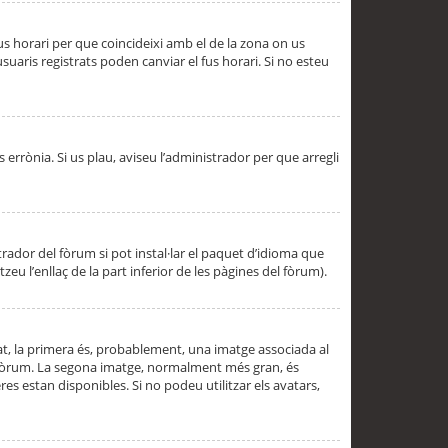
 fus horari per que coincideixi amb el de la zona on us
aris registrats poden canviar el fus horari. Si no esteu
s errònia. Si us plau, aviseu l’administrador per que arregli
rador del fòrum si pot instal·lar el paquet d’idioma que
u l’enllaç de la part inferior de les pàgines del fòrum).
t, la primera és, probablement, una imatge associada al
l fòrum. La segona imatge, normalment més gran, és
es estan disponibles. Si no podeu utilitzar els avatars,