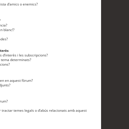
lista d’amics o enemics?
?
ncia?
n blanc!?
ades?
terès
 d’interès i les subscripcions?
n tema determinats?
cions?
eten en aquest fòrum?
djunts?
òrum?
 tractar temes legals o d’abús relacionats amb aquest