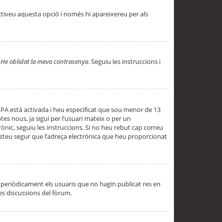
ctiveu aquesta opció i només hi apareixereu per als
a
He oblidat la meva contrasenya
. Seguiu les instruccions i
PPA està activada i heu especificat que sou menor de 13
es nous, ja sigui per l’usuari mateix o per un
ònic, seguiu les instruccions. Si no heu rebut cap correu
 esteu segur que l’adreça electrònica que heu proporcionat
periòdicament els usuaris que no hagin publicat res en
es discussions del fòrum.