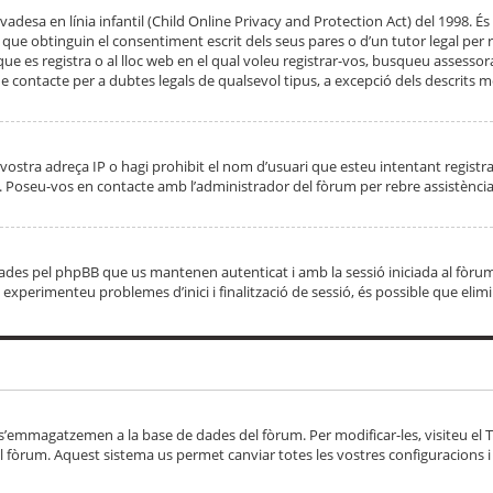
adesa en línia infantil (Child Online Privacy and Protection Act) del 1998. És 
e obtinguin el consentiment escrit dels seus pares o d’un tutor legal per r
 que es registra o al lloc web en el qual voleu registrar-vos, busqueu asse
 contacte per a dubtes legals de qualsevol tipus, a excepció dels descrits mé
vostra adreça IP o hagi prohibit el nom d’usuari que esteu intentant registra
ta. Poseu-vos en contacte amb l’administrador del fòrum per rebre assistència
 creades pel phpBB que us mantenen autenticat i amb la sessió iniciada al fò
Si experimenteu problemes d’inici i finalització de sessió, és possible que elim
 s’emmagatzemen a la base de dades del fòrum. Per modificar-les, visiteu el Ta
l fòrum. Aquest sistema us permet canviar totes les vostres configuracions i