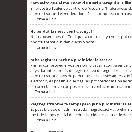
Com evito que el meu nom d’usuari aparegui a la llis
En el vostre Tauler de control de l’usuari, a “Preferències d
administradors i el moderadors. Se us comptarà com a usu
Torna a l’inici
He perdut la meva contrasenya!
No us poseu nerviós! Tot i que la contrasenya no es pot recup
podreu tornar a iniciar la sessió aviat.
Torna a l’inici
M’he registrat però no puc iniciar la sessió!
Primer comproveu el vostre nom d’usuari i contrasenya. Si
anys durant el procés de registre, heu de seguir les instru
administrador abans de poder iniciar la sessió; aquesta inf
electrònic, és possible que hagueu proporcionat una adreça
és correcta, proveu de posar-vos en contacte amb l’admini
Torna a l’inici
Vaig registrar-me fa temps però ja no puc iniciar la se
És possible que un administrador hagi desactivat o elimin
molt de temps per tal de reduir la mida de la base de dades
Torna a l’inici