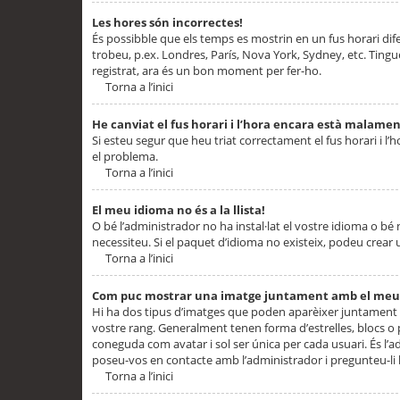
Les hores són incorrectes!
És possibble que els temps es mostrin en un fus horari difere
trobeu, p.ex. Londres, París, Nova York, Sydney, etc. Ting
registrat, ara és un bon moment per fer-ho.
Torna a l’inici
He canviat el fus horari i l’hora encara està malamen
Si esteu segur que heu triat correctament el fus horari i l’h
el problema.
Torna a l’inici
El meu idioma no és a la llista!
O bé l’administrador no ha instal·lat el vostre idioma o bé
necessiteu. Si el paquet d’idioma no existeix, podeu crear u
Torna a l’inici
Com puc mostrar una imatge juntament amb el meu
Hi ha dos tipus d’imatges que poden aparèixer juntament a
vostre rang. Generalment tenen forma d’estrelles, blocs o
coneguda com avatar i sol ser única per cada usuari. És l’a
poseu-vos en contacte amb l’administrador i pregunteu-li l
Torna a l’inici