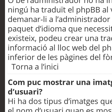
O bé l’administrador no ha in
ningú ha traduït el phpBB al
demanar-li a l’administrador d
paquet d’idioma que necessit
existeix, podeu crear una t
informació al lloc web del php
inferior de les pàgines del f
Torna a l’inici
Com puc mostrar una imat
d’usuari?
Hi ha dos tipus d’imatges q
el nom d’usuari quan es mos