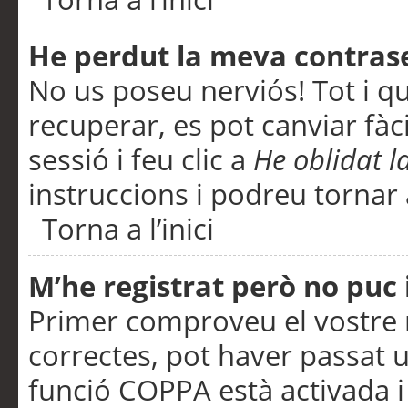
He perdut la meva contras
No us poseu nerviós! Tot i q
recuperar, es pot canviar fàci
sessió i feu clic a
He oblidat 
instruccions i podreu tornar a
Torna a l’inici
M’he registrat però no puc i
Primer comproveu el vostre n
correctes, pot haver passat u
funció COPPA està activada 