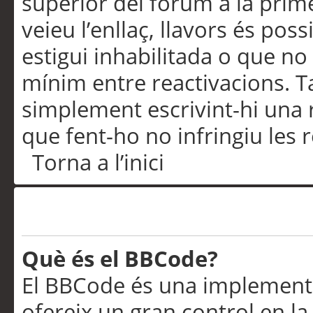
superior del fòrum a la prime
veieu l’enllaç, llavors és pos
estigui inhabilitada o que no
mínim entre reactivacions. T
simplement escrivint-hi una 
que fent-ho no infringiu les 
Torna a l’inici
Formatació i tipus de te
Què és el BBCode?
El BBCode és una implementa
ofereix un gran control en l