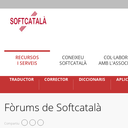
RECURSOS
CONEIXEU
COL·LABO
I SERVEIS
SOFTCATALÀ
AMB L'ASSOC
TRADUCTOR
CORRECTOR
DICCIONARIS
APLI
Fòrums de Softcatalà
Compartiu