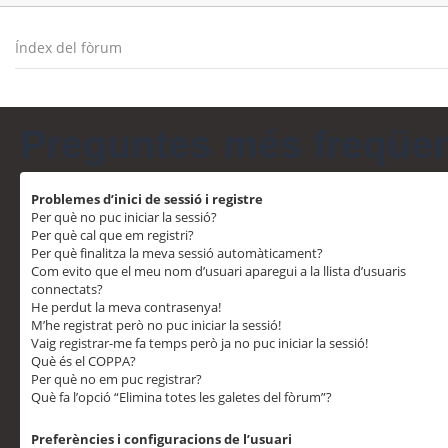
Índex del fòrum
Preguntes més freqüe
Problemes d’inici de sessió i registre
Per què no puc iniciar la sessió?
Per què cal que em registri?
Per què finalitza la meva sessió automàticament?
Com evito que el meu nom d’usuari aparegui a la llista d’usuaris
connectats?
He perdut la meva contrasenya!
M’he registrat però no puc iniciar la sessió!
Vaig registrar-me fa temps però ja no puc iniciar la sessió!
Què és el COPPA?
Per què no em puc registrar?
Què fa l’opció “Elimina totes les galetes del fòrum”?
Preferències i configuracions de l’usuari