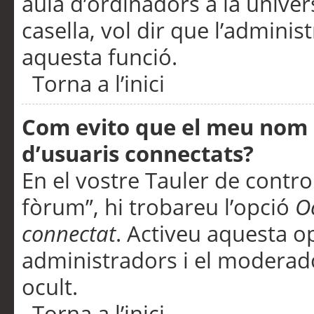
aula d’ordinadors a la univers
casella, vol dir que l’adminis
aquesta funció.
Torna a l’inici
Com evito que el meu nom d’
d’usuaris connectats?
En el vostre Tauler de control
fòrum”, hi trobareu l’opció
O
connectat
. Activeu aquesta o
administradors i el moderad
ocult.
Torna a l’inici