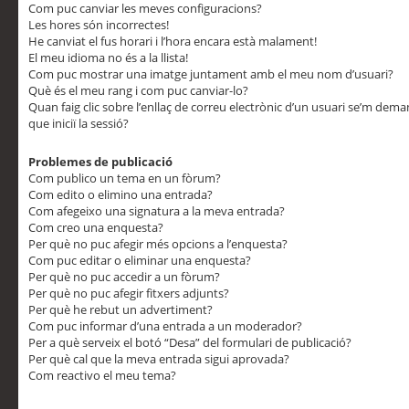
Com puc canviar les meves configuracions?
Les hores són incorrectes!
He canviat el fus horari i l’hora encara està malament!
El meu idioma no és a la llista!
Com puc mostrar una imatge juntament amb el meu nom d’usuari?
Què és el meu rang i com puc canviar-lo?
Quan faig clic sobre l’enllaç de correu electrònic d’un usuari se’m dem
que iniciï la sessió?
Problemes de publicació
Com publico un tema en un fòrum?
Com edito o elimino una entrada?
Com afegeixo una signatura a la meva entrada?
Com creo una enquesta?
Per què no puc afegir més opcions a l’enquesta?
Com puc editar o eliminar una enquesta?
Per què no puc accedir a un fòrum?
Per què no puc afegir fitxers adjunts?
Per què he rebut un advertiment?
Com puc informar d’una entrada a un moderador?
Per a què serveix el botó “Desa” del formulari de publicació?
Per què cal que la meva entrada sigui aprovada?
Com reactivo el meu tema?