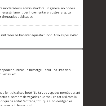
 ara moderadors i administradors. En general no podeu
innecessàriament per incrementar el vostre rang. La
 d’entrades publicades.
inistrador ha habilitat aquesta funció. Això és per evitar
er poder publicar un missatge. Teniu una llista dels
questes, etc.
da fent clic al seu botó “Edita”, de vegades només durant
 mostra el nombre de vegades que l’heu editat així com la
 qui ha editat l’entrada, tot i que si ho desitgen es
i algú ja hi ha respost.