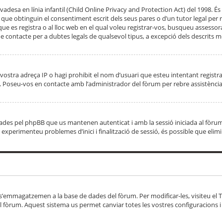
adesa en línia infantil (Child Online Privacy and Protection Act) del 1998. És 
e obtinguin el consentiment escrit dels seus pares o d’un tutor legal per r
 que es registra o al lloc web en el qual voleu registrar-vos, busqueu asse
 contacte per a dubtes legals de qualsevol tipus, a excepció dels descrits mé
vostra adreça IP o hagi prohibit el nom d’usuari que esteu intentant registra
ta. Poseu-vos en contacte amb l’administrador del fòrum per rebre assistència
 creades pel phpBB que us mantenen autenticat i amb la sessió iniciada al fò
Si experimenteu problemes d’inici i finalització de sessió, és possible que elim
 s’emmagatzemen a la base de dades del fòrum. Per modificar-les, visiteu el Ta
l fòrum. Aquest sistema us permet canviar totes les vostres configuracions i