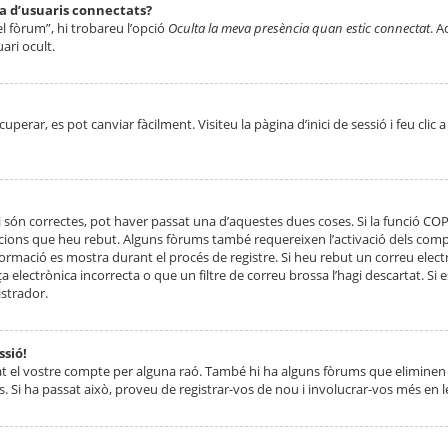
ta d’usuaris connectats?
el fòrum”, hi trobareu l’opció
Oculta la meva presència quan estic connectat
. A
ari ocult.
erar, es pot canviar fàcilment. Visiteu la pàgina d’inici de sessió i feu clic 
 són correctes, pot haver passat una d’aquestes dues coses. Si la funció CO
ccions que heu rebut. Alguns fòrums també requereixen l’activació dels compt
ormació es mostra durant el procés de registre. Si heu rebut un correu electr
 electrònica incorrecta o que un filtre de correu brossa l’hagi descartat. Si
strador.
ssió!
at el vostre compte per alguna raó. També hi ha alguns fòrums que eliminen 
. Si ha passat això, proveu de registrar-vos de nou i involucrar-vos més en l