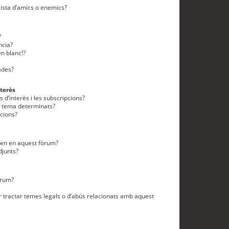
lista d’amics o enemics?
?
ncia?
n blanc!?
ades?
terès
 d’interès i les subscripcions?
n tema determinats?
cions?
eten en aquest fòrum?
djunts?
òrum?
 tractar temes legals o d’abús relacionats amb aquest