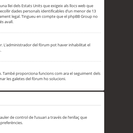
una llei dels Estats Units que exigeix als llocs web que
ecollir dades personals identificables d’un menor de 13
ssorament legal. Tingueu en compte que el phpBB Group no
s avall.
r. L’administrador del fòrum pot haver inhabilitat el
.
rum. També proporciona funcions com ara el seguiment dels
inar les galetes del fòrum ho solucioni.
uler de control de l’usuari a través de l’enllaç que
 preferències.