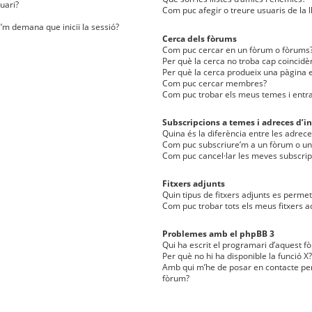
uari?
Com puc afegir o treure usuaris de la l
e’m demana que iniciï la sessió?
Cerca dels fòrums
Com puc cercar en un fòrum o fòrums
Per què la cerca no troba cap coincidè
Per què la cerca produeix una pàgina e
Com puc cercar membres?
Com puc trobar els meus temes i entr
Subscripcions a temes i adreces d’in
Quina és la diferència entre les adreces
Com puc subscriure’m a un fòrum o u
Com puc cancel·lar les meves subscrip
Fitxers adjunts
Quin tipus de fitxers adjunts es perm
Com puc trobar tots els meus fitxers a
Problemes amb el phpBB 3
Qui ha escrit el programari d’aquest f
Per què no hi ha disponible la funció X?
Amb qui m’he de posar en contacte per
fòrum?