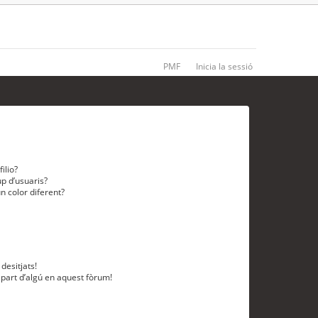
PMF
Inicia la sessió
ilio?
p d’usuaris?
n color diferent?
desitjats!
 part d’algú en aquest fòrum!