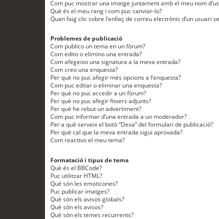
Com puc mostrar una imatge juntament amb el meu nom d’us
Què és el meu rang i com puc canviar-lo?
Quan faig clic sobre l’enllaç de correu electrònic d’un usuari s
Problemes de publicació
Com publico un tema en un fòrum?
Com edito o elimino una entrada?
Com afegeixo una signatura a la meva entrada?
Com creo una enquesta?
Per què no puc afegir més opcions a l’enquesta?
Com puc editar o eliminar una enquesta?
Per què no puc accedir a un fòrum?
Per què no puc afegir fitxers adjunts?
Per què he rebut un advertiment?
Com puc informar d’una entrada a un moderador?
Per a què serveix el botó “Desa” del formulari de publicació?
Per què cal que la meva entrada sigui aprovada?
Com reactivo el meu tema?
Formatació i tipus de tema
Què és el BBCode?
Puc utilitzar HTML?
Què són les emoticones?
Puc publicar imatges?
Què són els avisos globals?
Què són els avisos?
Què són els temes recurrents?