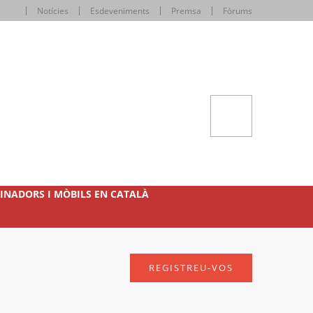
Notícies
Esdeveniments
Premsa
Fòrums
INADORS I MÒBILS EN CATALÀ
REGISTREU-VOS