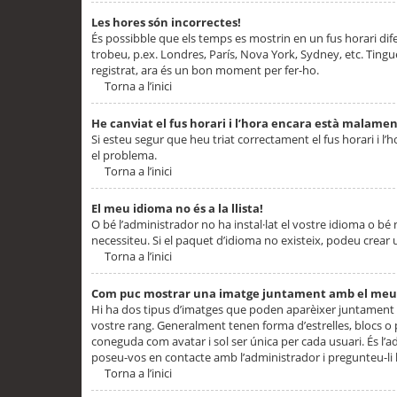
Les hores són incorrectes!
És possibble que els temps es mostrin en un fus horari difere
trobeu, p.ex. Londres, París, Nova York, Sydney, etc. Ting
registrat, ara és un bon moment per fer-ho.
Torna a l’inici
He canviat el fus horari i l’hora encara està malamen
Si esteu segur que heu triat correctament el fus horari i l’h
el problema.
Torna a l’inici
El meu idioma no és a la llista!
O bé l’administrador no ha instal·lat el vostre idioma o bé
necessiteu. Si el paquet d’idioma no existeix, podeu crear u
Torna a l’inici
Com puc mostrar una imatge juntament amb el meu
Hi ha dos tipus d’imatges que poden aparèixer juntament a
vostre rang. Generalment tenen forma d’estrelles, blocs o
coneguda com avatar i sol ser única per cada usuari. És l’a
poseu-vos en contacte amb l’administrador i pregunteu-li l
Torna a l’inici