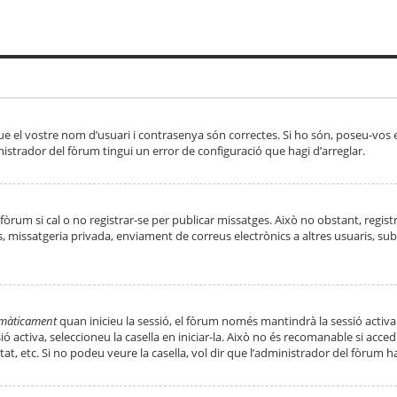
ue el vostre nom d’usuari i contrasenya són correctes. Si ho són, poseu-vos
strador del fòrum tingui un error de configuració que hagi d’arreglar.
 fòrum si cal o no registrar-se per publicar missatges. Això no obstant, regis
rs, missatgeria privada, enviament de correus electrònics a altres usuaris, 
tomàticament
quan inicieu la sessió, el fòrum només mantindrà la sessió activa
essió activa, seleccioneu la casella en iniciar-la. Això no és recomanable si ac
tat, etc. Si no podeu veure la casella, vol dir que l’administrador del fòrum h