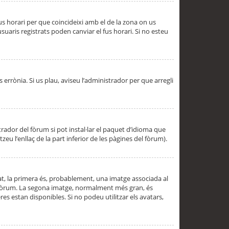
 fus horari per que coincideixi amb el de la zona on us
aris registrats poden canviar el fus horari. Si no esteu
s errònia. Si us plau, aviseu l’administrador per que arregli
rador del fòrum si pot instal·lar el paquet d’idioma que
u l’enllaç de la part inferior de les pàgines del fòrum).
t, la primera és, probablement, una imatge associada al
l fòrum. La segona imatge, normalment més gran, és
es estan disponibles. Si no podeu utilitzar els avatars,