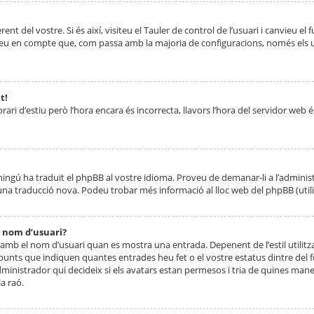
nt del vostre. Si és així, visiteu el Tauler de control de l’usuari i canvieu el
ueu en compte que, com passa amb la majoria de configuracions, només els usu
t!
orari d’estiu però l’hora encara és incorrecta, llavors l’hora del servidor web é
 ningú ha traduït el phpBB al vostre idioma. Proveu de demanar-li a l’administ
na traducció nova. Podeu trobar més informació al lloc web del phpBB (utilitze
 nom d’usuari?
mb el nom d’usuari quan es mostra una entrada. Depenent de l’estil utilitza
 punts que indiquen quantes entrades heu fet o el vostre estatus dintre de
dministrador qui decideix si els avatars estan permesos i tria de quines maner
a raó.