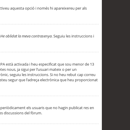
ctiveu aquesta opció i només hi apareixereu per als
a
He oblidat la meva contrasenya
. Seguiu les instruccions i
PPA està activada i heu especificat que sou menor de 13
es nous, ja sigui per l’usuari mateix o per un
ònic, seguiu les instruccions. Si no heu rebut cap correu
 esteu segur que l’adreça electrònica que heu proporcionat
periòdicament els usuaris que no hagin publicat res en
es discussions del fòrum.