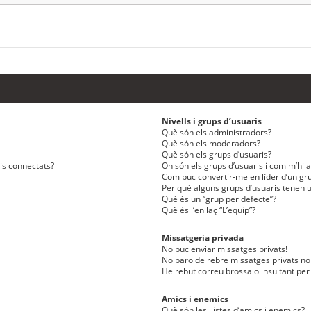
Nivells i grups d’usuaris
Què són els administradors?
Què són els moderadors?
Què són els grups d’usuaris?
ris connectats?
On són els grups d’usuaris i com m’hi af
Com puc convertir-me en líder d’un gru
Per què alguns grups d’usuaris tenen u
Què és un “grup per defecte”?
Què és l’enllaç “L’equip”?
Missatgeria privada
No puc enviar missatges privats!
No paro de rebre missatges privats no 
He rebut correu brossa o insultant per
Amics i enemics
Què són les llistes d’amics i enemics?