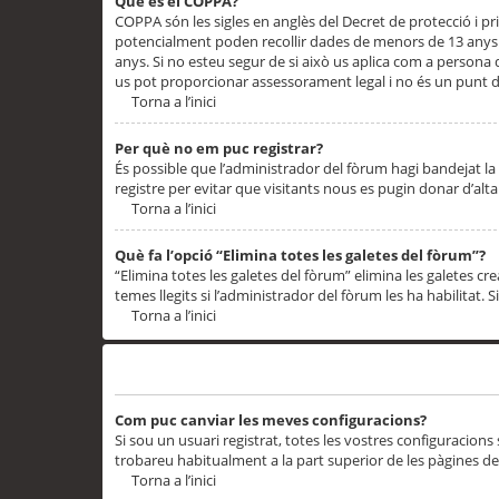
Què és el COPPA?
COPPA són les sigles en anglès del Decret de protecció i priv
potencialment poden recollir dades de menors de 13 anys qu
anys. Si no esteu segur de si això us aplica com a persona
us pot proporcionar assessorament legal i no és un punt de
Torna a l’inici
Per què no em puc registrar?
És possible que l’administrador del fòrum hagi bandejat la 
registre per evitar que visitants nous es pugin donar d’al
Torna a l’inici
Què fa l’opció “Elimina totes les galetes del fòrum”?
“Elimina totes les galetes del fòrum” elimina les galetes
temes llegits si l’administrador del fòrum les ha habilitat. 
Torna a l’inici
Preferències i configuracions de l’usuari
Com puc canviar les meves configuracions?
Si sou un usuari registrat, totes les vostres configuracions
trobareu habitualment a la part superior de les pàgines de
Torna a l’inici