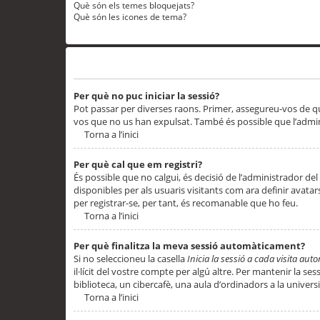
Què són els temes bloquejats?
Què són les icones de tema?
Problemes d’inici de sessió i registre
Per què no puc iniciar la sessió?
Pot passar per diverses raons. Primer, assegureu-vos de q
vos que no us han expulsat. També és possible que l’admini
Torna a l’inici
Per què cal que em registri?
És possible que no calgui, és decisió de l’administrador del
disponibles per als usuaris visitants com ara definir avata
per registrar-se, per tant, és recomanable que ho feu.
Torna a l’inici
Per què finalitza la meva sessió automàticament?
Si no seleccioneu la casella
Inicia la sessió a cada visita au
il·lícit del vostre compte per algú altre. Per mantenir la s
biblioteca, un cibercafè, una aula d’ordinadors a la universi
Torna a l’inici