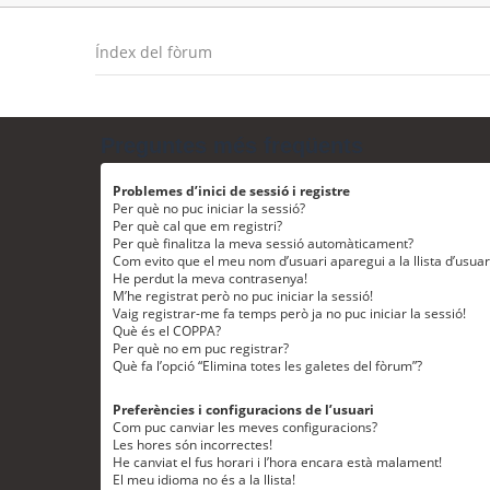
Índex del fòrum
Preguntes més freqüents
Problemes d’inici de sessió i registre
Per què no puc iniciar la sessió?
Per què cal que em registri?
Per què finalitza la meva sessió automàticament?
Com evito que el meu nom d’usuari aparegui a la llista d’usua
He perdut la meva contrasenya!
M’he registrat però no puc iniciar la sessió!
Vaig registrar-me fa temps però ja no puc iniciar la sessió!
Què és el COPPA?
Per què no em puc registrar?
Què fa l’opció “Elimina totes les galetes del fòrum”?
Preferències i configuracions de l’usuari
Com puc canviar les meves configuracions?
Les hores són incorrectes!
He canviat el fus horari i l’hora encara està malament!
El meu idioma no és a la llista!