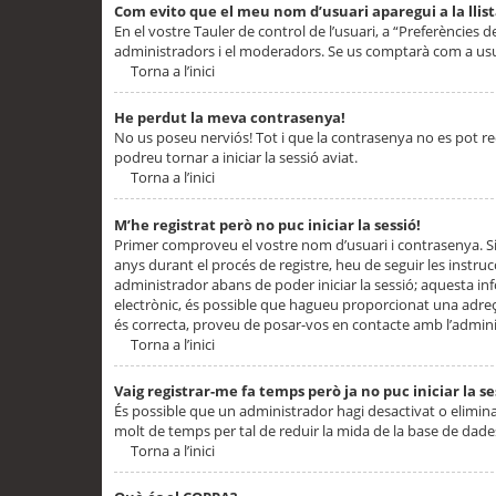
Com evito que el meu nom d’usuari aparegui a la llis
En el vostre Tauler de control de l’usuari, a “Preferències d
administradors i el moderadors. Se us comptarà com a usu
Torna a l’inici
He perdut la meva contrasenya!
No us poseu nerviós! Tot i que la contrasenya no es pot recup
podreu tornar a iniciar la sessió aviat.
Torna a l’inici
M’he registrat però no puc iniciar la sessió!
Primer comproveu el vostre nom d’usuari i contrasenya. Si
anys durant el procés de registre, heu de seguir les instru
administrador abans de poder iniciar la sessió; aquesta inf
electrònic, és possible que hagueu proporcionat una adreça
és correcta, proveu de posar-vos en contacte amb l’admini
Torna a l’inici
Vaig registrar-me fa temps però ja no puc iniciar la se
És possible que un administrador hagi desactivat o elimin
molt de temps per tal de reduir la mida de la base de dades
Torna a l’inici