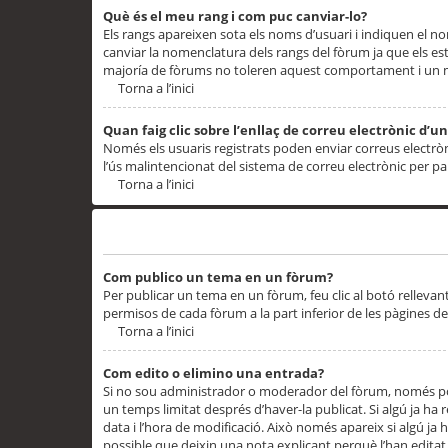
Què és el meu rang i com puc canviar-lo?
Els rangs apareixen sota els noms d’usuari i indiquen el
canviar la nomenclatura dels rangs del fòrum ja que els es
majoría de fòrums no toleren aquest comportament i un 
Torna a l’inici
Quan faig clic sobre l’enllaç de correu electrònic d’u
Només els usuaris registrats poden enviar correus electrònic
l’ús malintencionat del sistema de correu electrònic per p
Torna a l’inici
Problemes de publicació
Com publico un tema en un fòrum?
Per publicar un tema en un fòrum, feu clic al botó rellevan
permisos de cada fòrum a la part inferior de les pàgines d
Torna a l’inici
Com edito o elimino una entrada?
Si no sou administrador o moderador del fòrum, només pod
un temps limitat després d’haver-la publicat. Si algú ja ha 
data i l’hora de modificació. Això només apareix si algú ja
possible que deixin una nota explicant perquè l’han editat