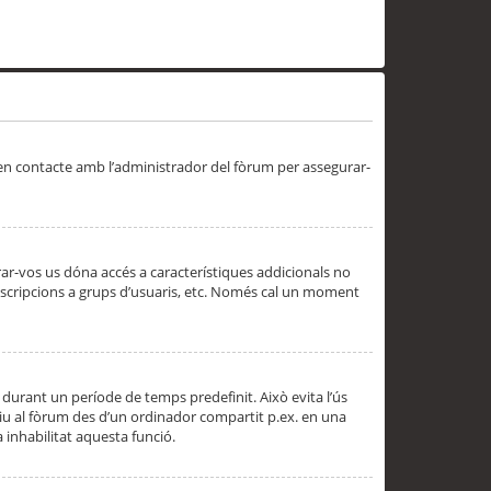
 en contacte amb l’administrador del fòrum per assegurar-
trar-vos us dóna accés a característiques addicionals no
subscripcions a grups d’usuaris, etc. Només cal un moment
 durant un període de temps predefinit. Això evita l’ús
cediu al fòrum des d’un ordinador compartit p.ex. en una
a inhabilitat aquesta funció.