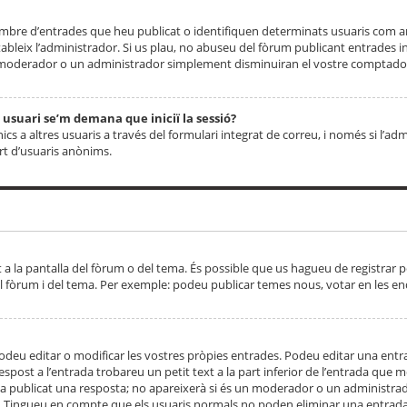
 nombre d’entrades que heu publicat o identifiquen determinats usuaris com
tableix l’administrador. Si us plau, no abuseu del fòrum publicant entrades 
moderador o un administrador simplement disminuiran el vostre comptador
n usuari se’m demana que iniciï la sessió?
s a altres usuaris a través del formulari integrat de correu, i només si l’adm
art d’usuaris anònims.
t a la pantalla del fòrum o del tema. És possible que us hagueu de registrar p
el fòrum i del tema. Per exemple: podeu publicar temes nous, votar en les en
eu editar o modificar les vostres pròpies entrades. Podeu editar una entra
respost a l’entrada trobareu un petit text a la part inferior de l’entrada que
 ha publicat una resposta; no apareixerà si és un moderador o un administrador
. Tingueu en compte que els usuaris normals no poden eliminar una entrada s