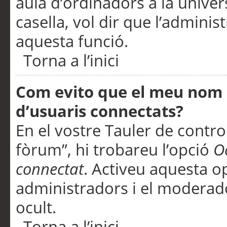
aula d’ordinadors a la univers
casella, vol dir que l’adminis
aquesta funció.
Torna a l’inici
Com evito que el meu nom d’
d’usuaris connectats?
En el vostre Tauler de control
fòrum”, hi trobareu l’opció
O
connectat
. Activeu aquesta o
administradors i el moderad
ocult.
Torna a l’inici