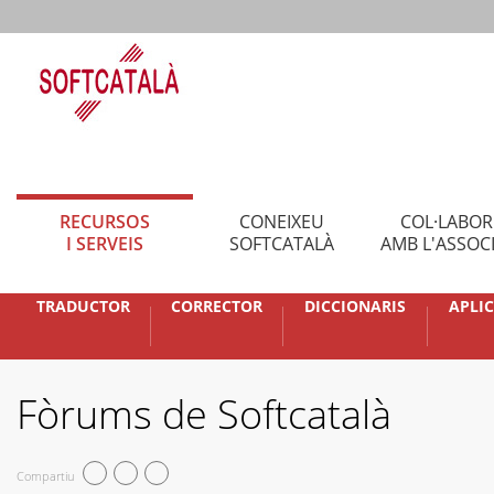
RECURSOS
CONEIXEU
COL·LABO
I SERVEIS
SOFTCATALÀ
AMB L'ASSOC
TRADUCTOR
CORRECTOR
DICCIONARIS
APLI
Fòrums de Softcatalà
Compartiu