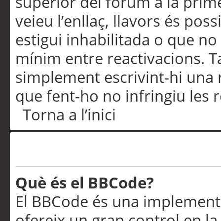
superior del fòrum a la prime
veieu l’enllaç, llavors és pos
estigui inhabilitada o que no
mínim entre reactivacions. T
simplement escrivint-hi una 
que fent-ho no infringiu les 
Torna a l’inici
Formatació i tipus de te
Què és el BBCode?
El BBCode és una implementa
ofereix un gran control en l