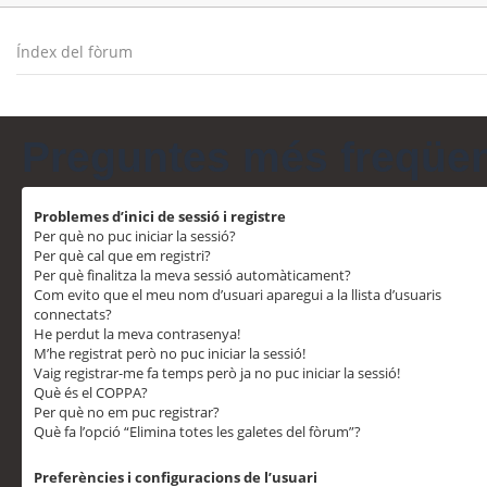
Índex del fòrum
Preguntes més freqüe
Problemes d’inici de sessió i registre
Per què no puc iniciar la sessió?
Per què cal que em registri?
Per què finalitza la meva sessió automàticament?
Com evito que el meu nom d’usuari aparegui a la llista d’usuaris
connectats?
He perdut la meva contrasenya!
M’he registrat però no puc iniciar la sessió!
Vaig registrar-me fa temps però ja no puc iniciar la sessió!
Què és el COPPA?
Per què no em puc registrar?
Què fa l’opció “Elimina totes les galetes del fòrum”?
Preferències i configuracions de l’usuari