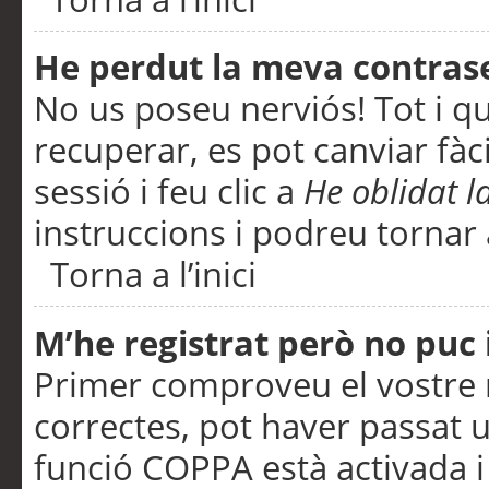
He perdut la meva contras
No us poseu nerviós! Tot i q
recuperar, es pot canviar fàci
sessió i feu clic a
He oblidat 
instruccions i podreu tornar a
Torna a l’inici
M’he registrat però no puc i
Primer comproveu el vostre n
correctes, pot haver passat u
funció COPPA està activada 