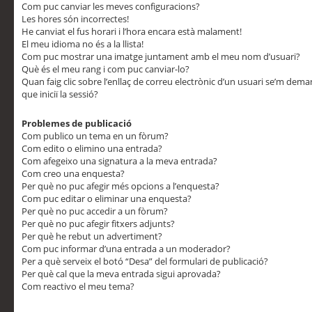
Com puc canviar les meves configuracions?
Les hores són incorrectes!
He canviat el fus horari i l’hora encara està malament!
El meu idioma no és a la llista!
Com puc mostrar una imatge juntament amb el meu nom d’usuari?
Què és el meu rang i com puc canviar-lo?
Quan faig clic sobre l’enllaç de correu electrònic d’un usuari se’m dem
que iniciï la sessió?
Problemes de publicació
Com publico un tema en un fòrum?
Com edito o elimino una entrada?
Com afegeixo una signatura a la meva entrada?
Com creo una enquesta?
Per què no puc afegir més opcions a l’enquesta?
Com puc editar o eliminar una enquesta?
Per què no puc accedir a un fòrum?
Per què no puc afegir fitxers adjunts?
Per què he rebut un advertiment?
Com puc informar d’una entrada a un moderador?
Per a què serveix el botó “Desa” del formulari de publicació?
Per què cal que la meva entrada sigui aprovada?
Com reactivo el meu tema?