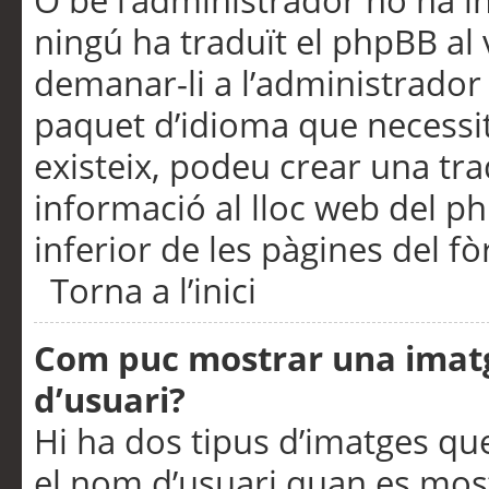
O bé l’administrador no ha in
ningú ha traduït el phpBB al
demanar-li a l’administrador d
paquet d’idioma que necessit
existeix, podeu crear una t
informació al lloc web del php
inferior de les pàgines del f
Torna a l’inici
Com puc mostrar una imat
d’usuari?
Hi ha dos tipus d’imatges q
el nom d’usuari quan es mos