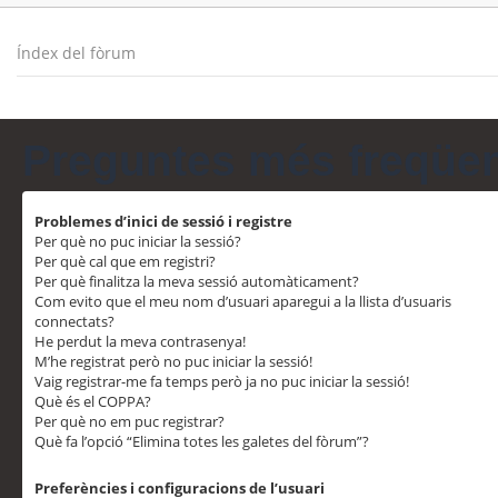
Índex del fòrum
Preguntes més freqüe
Problemes d’inici de sessió i registre
Per què no puc iniciar la sessió?
Per què cal que em registri?
Per què finalitza la meva sessió automàticament?
Com evito que el meu nom d’usuari aparegui a la llista d’usuaris
connectats?
He perdut la meva contrasenya!
M’he registrat però no puc iniciar la sessió!
Vaig registrar-me fa temps però ja no puc iniciar la sessió!
Què és el COPPA?
Per què no em puc registrar?
Què fa l’opció “Elimina totes les galetes del fòrum”?
Preferències i configuracions de l’usuari