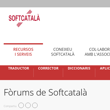
RECURSOS
CONEIXEU
COL·LABO
I SERVEIS
SOFTCATALÀ
AMB L'ASSOC
TRADUCTOR
CORRECTOR
DICCIONARIS
APLI
Fòrums de Softcatalà
Compartiu