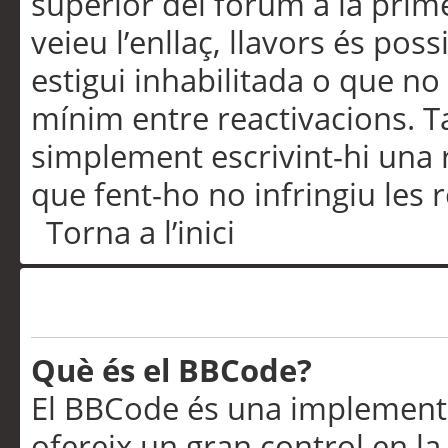
superior del fòrum a la prime
veieu l’enllaç, llavors és pos
estigui inhabilitada o que no
mínim entre reactivacions. T
simplement escrivint-hi una 
que fent-ho no infringiu les 
Torna a l’inici
Formatació i tipus de te
Què és el BBCode?
El BBCode és una implementa
ofereix un gran control en l