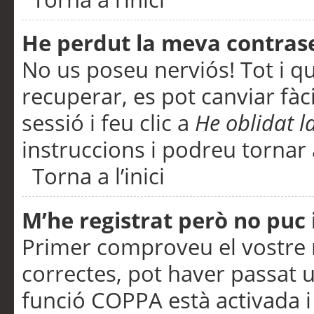
He perdut la meva contras
No us poseu nerviós! Tot i q
recuperar, es pot canviar fàci
sessió i feu clic a
He oblidat 
instruccions i podreu tornar a
Torna a l’inici
M’he registrat però no puc i
Primer comproveu el vostre n
correctes, pot haver passat u
funció COPPA està activada 