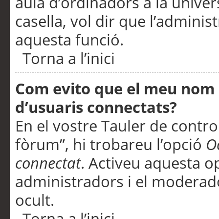
aula d’ordinadors a la univers
casella, vol dir que l’adminis
aquesta funció.
Torna a l’inici
Com evito que el meu nom d’
d’usuaris connectats?
En el vostre Tauler de control
fòrum”, hi trobareu l’opció
O
connectat
. Activeu aquesta o
administradors i el moderad
ocult.
Torna a l’inici