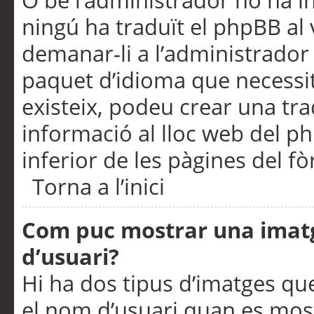
O bé l’administrador no ha in
ningú ha traduït el phpBB al
demanar-li a l’administrador d
paquet d’idioma que necessit
existeix, podeu crear una t
informació al lloc web del php
inferior de les pàgines del f
Torna a l’inici
Com puc mostrar una imat
d’usuari?
Hi ha dos tipus d’imatges q
el nom d’usuari quan es mos