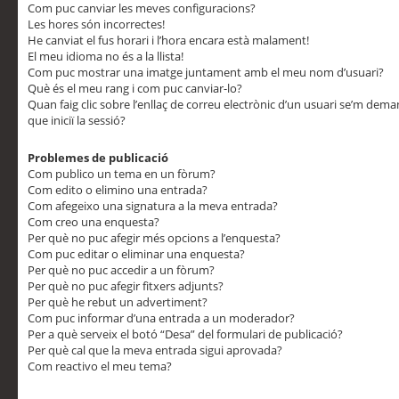
Com puc canviar les meves configuracions?
Les hores són incorrectes!
He canviat el fus horari i l’hora encara està malament!
El meu idioma no és a la llista!
Com puc mostrar una imatge juntament amb el meu nom d’usuari?
Què és el meu rang i com puc canviar-lo?
Quan faig clic sobre l’enllaç de correu electrònic d’un usuari se’m dem
que iniciï la sessió?
Problemes de publicació
Com publico un tema en un fòrum?
Com edito o elimino una entrada?
Com afegeixo una signatura a la meva entrada?
Com creo una enquesta?
Per què no puc afegir més opcions a l’enquesta?
Com puc editar o eliminar una enquesta?
Per què no puc accedir a un fòrum?
Per què no puc afegir fitxers adjunts?
Per què he rebut un advertiment?
Com puc informar d’una entrada a un moderador?
Per a què serveix el botó “Desa” del formulari de publicació?
Per què cal que la meva entrada sigui aprovada?
Com reactivo el meu tema?