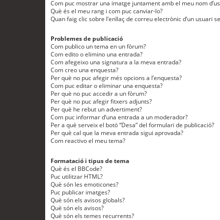
Com puc mostrar una imatge juntament amb el meu nom d’us
Què és el meu rang i com puc canviar-lo?
Quan faig clic sobre l’enllaç de correu electrònic d’un usuari s
Problemes de publicació
Com publico un tema en un fòrum?
Com edito o elimino una entrada?
Com afegeixo una signatura a la meva entrada?
Com creo una enquesta?
Per què no puc afegir més opcions a l’enquesta?
Com puc editar o eliminar una enquesta?
Per què no puc accedir a un fòrum?
Per què no puc afegir fitxers adjunts?
Per què he rebut un advertiment?
Com puc informar d’una entrada a un moderador?
Per a què serveix el botó “Desa” del formulari de publicació?
Per què cal que la meva entrada sigui aprovada?
Com reactivo el meu tema?
Formatació i tipus de tema
Què és el BBCode?
Puc utilitzar HTML?
Què són les emoticones?
Puc publicar imatges?
Què són els avisos globals?
Què són els avisos?
Què són els temes recurrents?