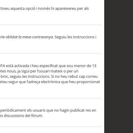
ctiveu aquesta opció i només hi apareixereu per als
a
He oblidat la meva contrasenya
. Seguiu les instruccions i
PPA està activada i heu especificat que sou menor de 13
es nous, ja sigui per l’usuari mateix o per un
ònic, seguiu les instruccions. Si no heu rebut cap correu
 esteu segur que l’adreça electrònica que heu proporcionat
periòdicament els usuaris que no hagin publicat res en
es discussions del fòrum.