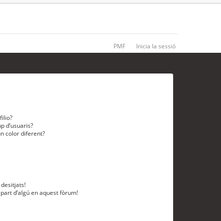
PMF
Inicia la sessió
ilio?
p d’usuaris?
n color diferent?
desitjats!
 part d’algú en aquest fòrum!