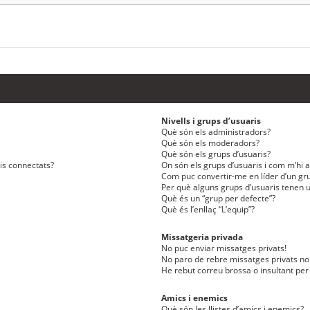
Nivells i grups d’usuaris
Què són els administradors?
Què són els moderadors?
Què són els grups d’usuaris?
ris connectats?
On són els grups d’usuaris i com m’hi af
Com puc convertir-me en líder d’un gru
Per què alguns grups d’usuaris tenen u
Què és un “grup per defecte”?
Què és l’enllaç “L’equip”?
Missatgeria privada
No puc enviar missatges privats!
No paro de rebre missatges privats no 
He rebut correu brossa o insultant per
Amics i enemics
Què són les llistes d’amics i enemics?