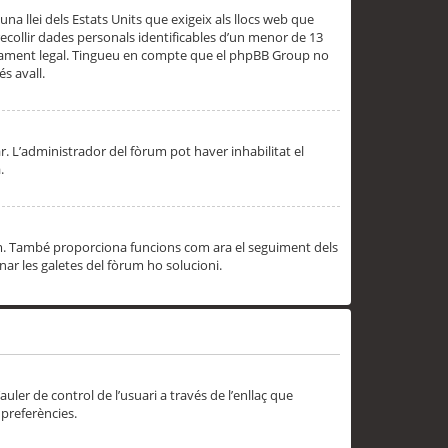
una llei dels Estats Units que exigeix als llocs web que
ecollir dades personals identificables d’un menor de 13
ssorament legal. Tingueu en compte que el phpBB Group no
s avall.
r. L’administrador del fòrum pot haver inhabilitat el
.
rum. També proporciona funcions com ara el seguiment dels
inar les galetes del fòrum ho solucioni.
uler de control de l’usuari a través de l’enllaç que
 preferències.