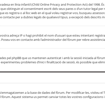
adesa en línia infantil (Child Online Privacy and Protection Act) del 1998. És 
e obtinguin el consentiment escrit dels seus pares o d’un tutor legal per r
 que es registra o al lloc web en el qual voleu registrar-vos, busqueu asse
 contacte per a dubtes legals de qualsevol tipus, a excepció dels descrits mé
vostra adreça IP o hagi prohibit el nom d’usuari que esteu intentant registra
ta. Poseu-vos en contacte amb l’administrador del fòrum per rebre assistència
 creades pel phpBB que us mantenen autenticat i amb la sessió iniciada al fò
Si experimenteu problemes d’inici i finalització de sessió, és possible que elim
 s’emmagatzemen a la base de dades del fòrum. Per modificar-les, visiteu el Ta
l fòrum. Aquest sistema us permet canviar totes les vostres configuracions i