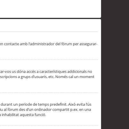
 en contacte amb l’administrador del fòrum per assegurar-
trar-vos us dóna accés a característiques addicionals no
subscripcions a grups d’usuaris, etc. Només cal un moment
 durant un període de temps predefinit. Això evita l’ús
cediu al fòrum des d’un ordinador compartit p.ex. en una
a inhabilitat aquesta funció.