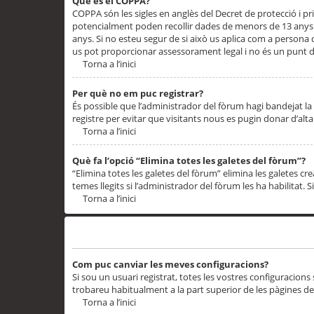
Què és el COPPA?
COPPA són les sigles en anglès del Decret de protecció i priv
potencialment poden recollir dades de menors de 13 anys qu
anys. Si no esteu segur de si això us aplica com a persona
us pot proporcionar assessorament legal i no és un punt de
Torna a l’inici
Per què no em puc registrar?
És possible que l’administrador del fòrum hagi bandejat la 
registre per evitar que visitants nous es pugin donar d’al
Torna a l’inici
Què fa l’opció “Elimina totes les galetes del fòrum”?
“Elimina totes les galetes del fòrum” elimina les galetes
temes llegits si l’administrador del fòrum les ha habilitat. 
Torna a l’inici
Preferències i configuracions de l’usuari
Com puc canviar les meves configuracions?
Si sou un usuari registrat, totes les vostres configuracions
trobareu habitualment a la part superior de les pàgines de
Torna a l’inici