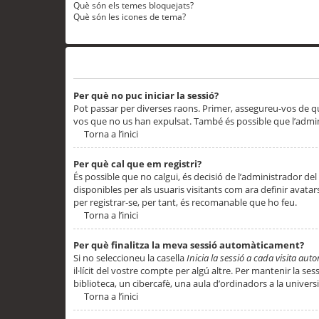
Què són els temes bloquejats?
Què són les icones de tema?
Problemes d’inici de sessió i registre
Per què no puc iniciar la sessió?
Pot passar per diverses raons. Primer, assegureu-vos de q
vos que no us han expulsat. També és possible que l’admini
Torna a l’inici
Per què cal que em registri?
És possible que no calgui, és decisió de l’administrador del
disponibles per als usuaris visitants com ara definir avata
per registrar-se, per tant, és recomanable que ho feu.
Torna a l’inici
Per què finalitza la meva sessió automàticament?
Si no seleccioneu la casella
Inicia la sessió a cada visita au
il·lícit del vostre compte per algú altre. Per mantenir la s
biblioteca, un cibercafè, una aula d’ordinadors a la universi
Torna a l’inici