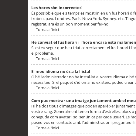
Les hores són incorrectes!
És possibble que els temps es mostrin en un fus horari difere
trobeu, p.ex. Londres, París, Nova York, Sydney, etc. Ting
registrat, ara és un bon moment per fer-ho.
Torna a l’inici
He canviat el fus horari i l’hora encara està malamen
Si esteu segur que heu triat correctament el fus horari i l’h
el problema.
Torna a l’inici
El meu idioma no és a la llista!
O bé l’administrador no ha instal·lat el vostre idioma o bé
necessiteu. Si el paquet d’idioma no existeix, podeu crear u
Torna a l’inici
Com puc mostrar una imatge juntament amb el meu
Hi ha dos tipus d’imatges que poden aparèixer juntament a
vostre rang. Generalment tenen forma d’estrelles, blocs o
coneguda com avatar i sol ser única per cada usuari. És l’a
poseu-vos en contacte amb l’administrador i pregunteu-li l
Torna a l’inici