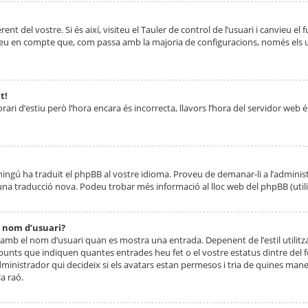
nt del vostre. Si és així, visiteu el Tauler de control de l’usuari i canvieu el
ueu en compte que, com passa amb la majoria de configuracions, només els usu
t!
orari d’estiu però l’hora encara és incorrecta, llavors l’hora del servidor web é
 ningú ha traduït el phpBB al vostre idioma. Proveu de demanar-li a l’administ
na traducció nova. Podeu trobar més informació al lloc web del phpBB (utilitze
 nom d’usuari?
mb el nom d’usuari quan es mostra una entrada. Depenent de l’estil utilitza
 punts que indiquen quantes entrades heu fet o el vostre estatus dintre de
dministrador qui decideix si els avatars estan permesos i tria de quines maner
a raó.