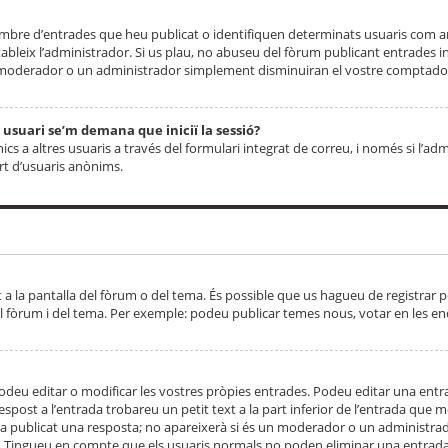
 nombre d’entrades que heu publicat o identifiquen determinats usuaris com
tableix l’administrador. Si us plau, no abuseu del fòrum publicant entrades 
moderador o un administrador simplement disminuiran el vostre comptador
n usuari se’m demana que iniciï la sessió?
s a altres usuaris a través del formulari integrat de correu, i només si l’adm
art d’usuaris anònims.
t a la pantalla del fòrum o del tema. És possible que us hagueu de registrar p
el fòrum i del tema. Per exemple: podeu publicar temes nous, votar en les en
eu editar o modificar les vostres pròpies entrades. Podeu editar una entra
respost a l’entrada trobareu un petit text a la part inferior de l’entrada que
 ha publicat una resposta; no apareixerà si és un moderador o un administrador
. Tingueu en compte que els usuaris normals no poden eliminar una entrada s