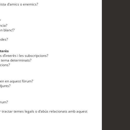
lista d’amics o enemics?
?
ncia?
n blanc!?
ades?
terès
 d’interès i les subscripcions?
n tema determinats?
cions?
eten en aquest fòrum?
djunts?
òrum?
 tractar temes legals o d’abús relacionats amb aquest