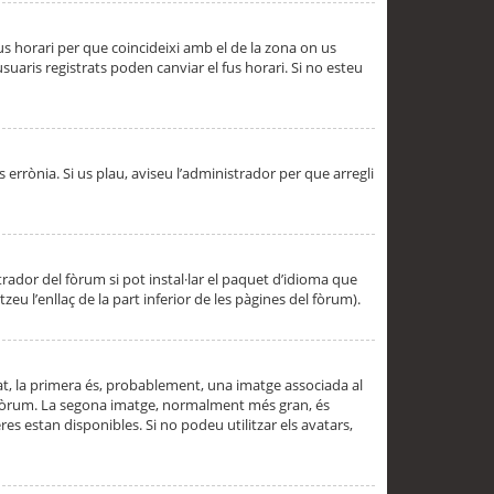
 fus horari per que coincideixi amb el de la zona on us
aris registrats poden canviar el fus horari. Si no esteu
s errònia. Si us plau, aviseu l’administrador per que arregli
rador del fòrum si pot instal·lar el paquet d’idioma que
u l’enllaç de la part inferior de les pàgines del fòrum).
t, la primera és, probablement, una imatge associada al
l fòrum. La segona imatge, normalment més gran, és
es estan disponibles. Si no podeu utilitzar els avatars,