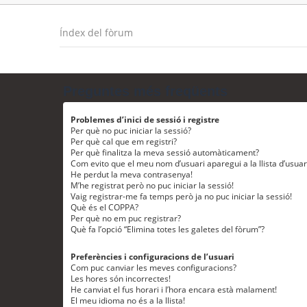
Índex del fòrum
Preguntes més freqüents
Problemes d’inici de sessió i registre
Per què no puc iniciar la sessió?
Per què cal que em registri?
Per què finalitza la meva sessió automàticament?
Com evito que el meu nom d’usuari aparegui a la llista d’usua
He perdut la meva contrasenya!
M’he registrat però no puc iniciar la sessió!
Vaig registrar-me fa temps però ja no puc iniciar la sessió!
Què és el COPPA?
Per què no em puc registrar?
Què fa l’opció “Elimina totes les galetes del fòrum”?
Preferències i configuracions de l’usuari
Com puc canviar les meves configuracions?
Les hores són incorrectes!
He canviat el fus horari i l’hora encara està malament!
El meu idioma no és a la llista!