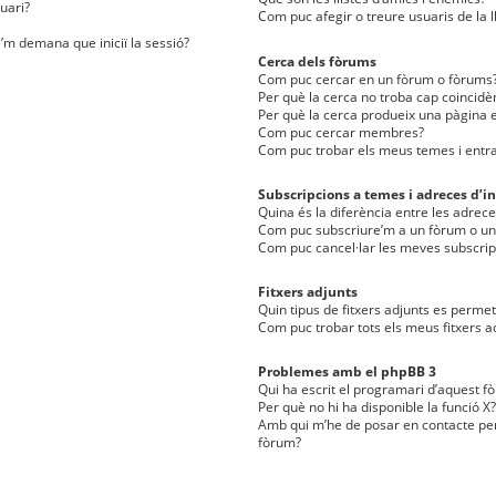
uari?
Com puc afegir o treure usuaris de la l
e’m demana que iniciï la sessió?
Cerca dels fòrums
Com puc cercar en un fòrum o fòrums
Per què la cerca no troba cap coincidè
Per què la cerca produeix una pàgina e
Com puc cercar membres?
Com puc trobar els meus temes i entr
Subscripcions a temes i adreces d’in
Quina és la diferència entre les adreces
Com puc subscriure’m a un fòrum o u
Com puc cancel·lar les meves subscrip
Fitxers adjunts
Quin tipus de fitxers adjunts es perm
Com puc trobar tots els meus fitxers a
Problemes amb el phpBB 3
Qui ha escrit el programari d’aquest f
Per què no hi ha disponible la funció X?
Amb qui m’he de posar en contacte per
fòrum?