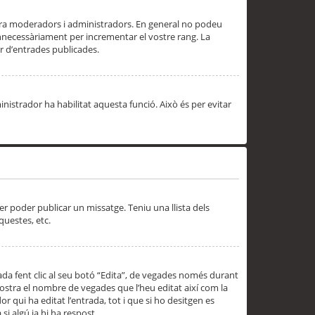
 ara moderadors i administradors. En general no podeu
innecessàriament per incrementar el vostre rang. La
 d’entrades publicades.
inistrador ha habilitat aquesta funció. Això és per evitar
er poder publicar un missatge. Teniu una llista dels
questes, etc.
da fent clic al seu botó “Edita”, de vegades només durant
 mostra el nombre de vegades que l’heu editat així com la
 qui ha editat l’entrada, tot i que si ho desitgen es
i algú ja hi ha respost.