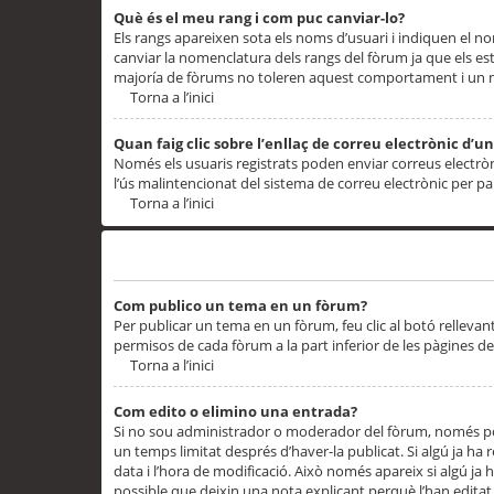
Què és el meu rang i com puc canviar-lo?
Els rangs apareixen sota els noms d’usuari i indiquen el
canviar la nomenclatura dels rangs del fòrum ja que els es
majoría de fòrums no toleren aquest comportament i un 
Torna a l’inici
Quan faig clic sobre l’enllaç de correu electrònic d’u
Només els usuaris registrats poden enviar correus electrònic
l’ús malintencionat del sistema de correu electrònic per p
Torna a l’inici
Problemes de publicació
Com publico un tema en un fòrum?
Per publicar un tema en un fòrum, feu clic al botó rellevan
permisos de cada fòrum a la part inferior de les pàgines d
Torna a l’inici
Com edito o elimino una entrada?
Si no sou administrador o moderador del fòrum, només pod
un temps limitat després d’haver-la publicat. Si algú ja ha 
data i l’hora de modificació. Això només apareix si algú ja
possible que deixin una nota explicant perquè l’han editat