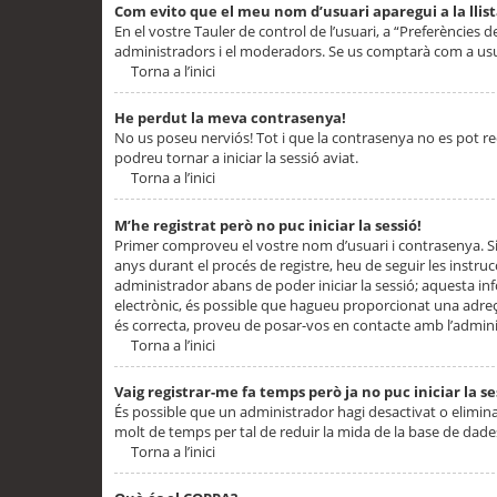
Com evito que el meu nom d’usuari aparegui a la llis
En el vostre Tauler de control de l’usuari, a “Preferències d
administradors i el moderadors. Se us comptarà com a usu
Torna a l’inici
He perdut la meva contrasenya!
No us poseu nerviós! Tot i que la contrasenya no es pot recup
podreu tornar a iniciar la sessió aviat.
Torna a l’inici
M’he registrat però no puc iniciar la sessió!
Primer comproveu el vostre nom d’usuari i contrasenya. Si
anys durant el procés de registre, heu de seguir les instru
administrador abans de poder iniciar la sessió; aquesta inf
electrònic, és possible que hagueu proporcionat una adreça
és correcta, proveu de posar-vos en contacte amb l’admini
Torna a l’inici
Vaig registrar-me fa temps però ja no puc iniciar la se
És possible que un administrador hagi desactivat o elimin
molt de temps per tal de reduir la mida de la base de dades
Torna a l’inici