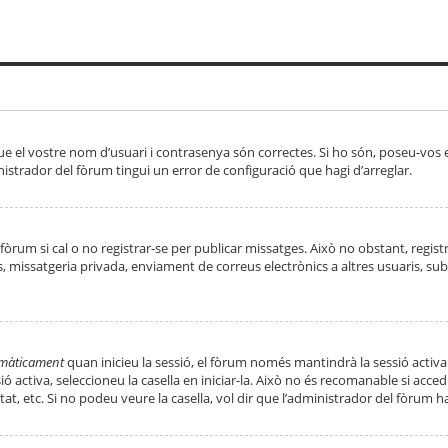
ue el vostre nom d’usuari i contrasenya són correctes. Si ho són, poseu-vos
strador del fòrum tingui un error de configuració que hagi d’arreglar.
 fòrum si cal o no registrar-se per publicar missatges. Això no obstant, regis
rs, missatgeria privada, enviament de correus electrònics a altres usuaris, 
tomàticament
quan inicieu la sessió, el fòrum només mantindrà la sessió activa
essió activa, seleccioneu la casella en iniciar-la. Això no és recomanable si ac
tat, etc. Si no podeu veure la casella, vol dir que l’administrador del fòrum h