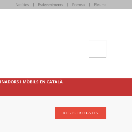
Notícies
Esdeveniments
Premsa
Fòrums
INADORS I MÒBILS EN CATALÀ
REGISTREU-VOS