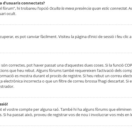
ta d’usuaris connectats?
el fòrum”, hi trobareu l’opció
Oculta la meva presència quan estic connectat
. A
ari ocult.
erar, es pot canviar fàcilment. Visiteu la pàgina d’inici de sessió i feu clic 
 són correctes, pot haver passat una d’aquestes dues coses. Si la funció CO
ccions que heu rebut. Alguns fòrums també requereixen l’activació dels compt
ormació es mostra durant el procés de registre. Si heu rebut un correu electr
 electrònica incorrecta o que un filtre de correu brossa l’hagi descartat. Si
strador.
ssió!
at el vostre compte per alguna raó. També hi ha alguns fòrums que eliminen 
. Si ha passat això, proveu de registrar-vos de nou i involucrar-vos més en l