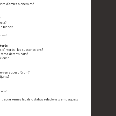
lista d’amics o enemics?
?
ncia?
n blanc!?
ades?
terès
 d’interès i les subscripcions?
n tema determinats?
cions?
eten en aquest fòrum?
djunts?
òrum?
 tractar temes legals o d’abús relacionats amb aquest