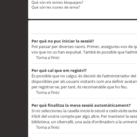
Què són els temes bloquejats?
Què són les icones de tema?
Problemes d’inici de sessió i registre
Per què no puc iniciar la sessió?
Pot passar per diverses raons. Primer, assegureu-vos de q
vos que no us han expulsat. També és possible que l’admini
Torna a l’inici
Per què cal que em registri?
És possible que no calgui, és decisió de l’administrador del
disponibles per als usuaris visitants com ara definir avata
per registrar-se, per tant, és recomanable que ho feu.
Torna a l’inici
Per què finalitza la meva sessió automàticament?
Si no seleccioneu la casella
Inicia la sessió a cada visita au
il·lícit del vostre compte per algú altre. Per mantenir la s
biblioteca, un cibercafè, una aula d’ordinadors a la universi
Torna a l’inici