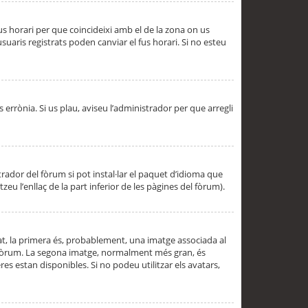
 fus horari per que coincideixi amb el de la zona on us
aris registrats poden canviar el fus horari. Si no esteu
s errònia. Si us plau, aviseu l’administrador per que arregli
rador del fòrum si pot instal·lar el paquet d’idioma que
u l’enllaç de la part inferior de les pàgines del fòrum).
t, la primera és, probablement, una imatge associada al
l fòrum. La segona imatge, normalment més gran, és
es estan disponibles. Si no podeu utilitzar els avatars,