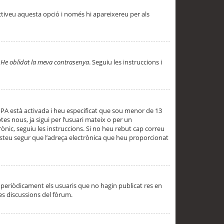
ctiveu aquesta opció i només hi apareixereu per als
a
He oblidat la meva contrasenya
. Seguiu les instruccions i
PPA està activada i heu especificat que sou menor de 13
es nous, ja sigui per l’usuari mateix o per un
ònic, seguiu les instruccions. Si no heu rebut cap correu
 esteu segur que l’adreça electrònica que heu proporcionat
periòdicament els usuaris que no hagin publicat res en
es discussions del fòrum.