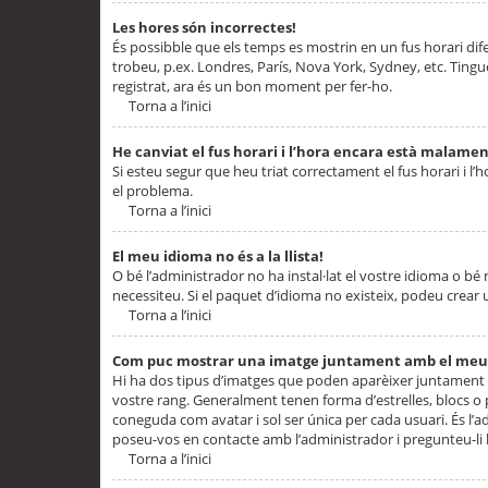
Les hores són incorrectes!
És possibble que els temps es mostrin en un fus horari difere
trobeu, p.ex. Londres, París, Nova York, Sydney, etc. Ting
registrat, ara és un bon moment per fer-ho.
Torna a l’inici
He canviat el fus horari i l’hora encara està malamen
Si esteu segur que heu triat correctament el fus horari i l’h
el problema.
Torna a l’inici
El meu idioma no és a la llista!
O bé l’administrador no ha instal·lat el vostre idioma o bé
necessiteu. Si el paquet d’idioma no existeix, podeu crear u
Torna a l’inici
Com puc mostrar una imatge juntament amb el meu
Hi ha dos tipus d’imatges que poden aparèixer juntament a
vostre rang. Generalment tenen forma d’estrelles, blocs o
coneguda com avatar i sol ser única per cada usuari. És l’a
poseu-vos en contacte amb l’administrador i pregunteu-li l
Torna a l’inici