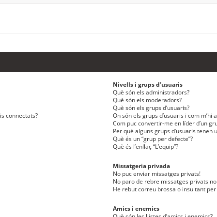
Nivells i grups d’usuaris
Què són els administradors?
Què són els moderadors?
Què són els grups d’usuaris?
ris connectats?
On són els grups d’usuaris i com m’hi af
Com puc convertir-me en líder d’un gru
Per què alguns grups d’usuaris tenen u
Què és un “grup per defecte”?
Què és l’enllaç “L’equip”?
Missatgeria privada
No puc enviar missatges privats!
No paro de rebre missatges privats no 
He rebut correu brossa o insultant per
Amics i enemics
Què són les llistes d’amics i enemics?