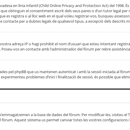
adesa en línia infantil (Child Online Privacy and Protection Act) del 1998. És 
e obtinguin el consentiment escrit dels seus pares o d’un tutor legal per r
 que es registra o al lloc web en el qual voleu registrar-vos, busqueu asse
 contacte per a dubtes legals de qualsevol tipus, a excepció dels descrits mé
vostra adreça IP o hagi prohibit el nom d’usuari que esteu intentant registra
ta. Poseu-vos en contacte amb l’administrador del fòrum per rebre assistència
 creades pel phpBB que us mantenen autenticat i amb la sessió iniciada al fò
Si experimenteu problemes d’inici i finalització de sessió, és possible que elim
 s’emmagatzemen a la base de dades del fòrum. Per modificar-les, visiteu el Ta
l fòrum. Aquest sistema us permet canviar totes les vostres configuracions i