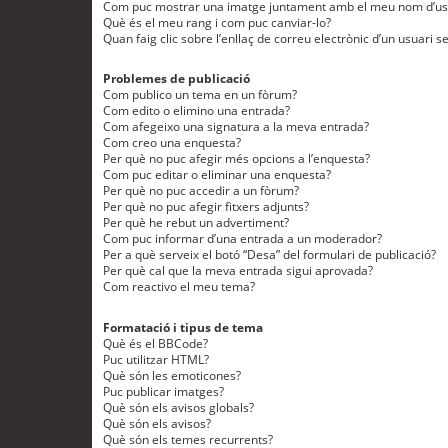
Com puc mostrar una imatge juntament amb el meu nom d’us
Què és el meu rang i com puc canviar-lo?
Quan faig clic sobre l’enllaç de correu electrònic d’un usuari s
Problemes de publicació
Com publico un tema en un fòrum?
Com edito o elimino una entrada?
Com afegeixo una signatura a la meva entrada?
Com creo una enquesta?
Per què no puc afegir més opcions a l’enquesta?
Com puc editar o eliminar una enquesta?
Per què no puc accedir a un fòrum?
Per què no puc afegir fitxers adjunts?
Per què he rebut un advertiment?
Com puc informar d’una entrada a un moderador?
Per a què serveix el botó “Desa” del formulari de publicació?
Per què cal que la meva entrada sigui aprovada?
Com reactivo el meu tema?
Formatació i tipus de tema
Què és el BBCode?
Puc utilitzar HTML?
Què són les emoticones?
Puc publicar imatges?
Què són els avisos globals?
Què són els avisos?
Què són els temes recurrents?