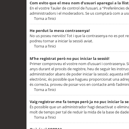
Com evito que el meu nom d’usuari aparegui a la llis
En el vostre Tauler de control de l’usuari, a “Preferències d
administradors i el moderadors. Se us comptarà com a usu
Torna a l’inici
He perdut la meva contrasenya!
No us poseu nerviós! Tot i que la contrasenya no es pot recup
podreu tornar a iniciar la sessió aviat.
Torna a l’inici
M’he registrat però no puc iniciar la sessió!
Primer comproveu el vostre nom d’usuari i contrasenya. Si
anys durant el procés de registre, heu de seguir les instru
administrador abans de poder iniciar la sessió; aquesta inf
electrònic, és possible que hagueu proporcionat una adreça
és correcta, proveu de posar-vos en contacte amb l’admini
Torna a l’inici
Vaig registrar-me fa temps però ja no puc iniciar la se
És possible que un administrador hagi desactivat o elimin
molt de temps per tal de reduir la mida de la base de dades
Torna a l’inici