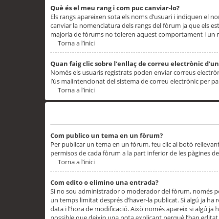
Què és el meu rang i com puc canviar-lo?
Els rangs apareixen sota els noms d’usuari i indiquen el
canviar la nomenclatura dels rangs del fòrum ja que els es
majoría de fòrums no toleren aquest comportament i un 
Torna a l’inici
Quan faig clic sobre l’enllaç de correu electrònic d’u
Només els usuaris registrats poden enviar correus electrònic
l’ús malintencionat del sistema de correu electrònic per p
Torna a l’inici
Problemes de publicació
Com publico un tema en un fòrum?
Per publicar un tema en un fòrum, feu clic al botó rellevan
permisos de cada fòrum a la part inferior de les pàgines d
Torna a l’inici
Com edito o elimino una entrada?
Si no sou administrador o moderador del fòrum, només pod
un temps limitat després d’haver-la publicat. Si algú ja ha 
data i l’hora de modificació. Això només apareix si algú ja
possible que deixin una nota explicant perquè l’han editat