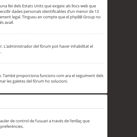
una llei dels Estats Units que exigeix als llocs web que
ecollir dades personals identificables d’un menor de 13
ssorament legal. Tingueu en compte que el phpBB Group no
s avall.
r. L’administrador del fòrum pot haver inhabilitat el
.
rum. També proporciona funcions com ara el seguiment dels
inar les galetes del fòrum ho solucioni.
uler de control de l’usuari a través de l’enllaç que
 preferències.