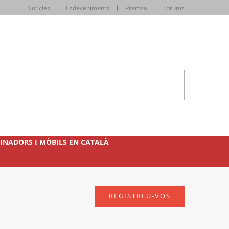
Notícies
Esdeveniments
Premsa
Fòrums
INADORS I MÒBILS EN CATALÀ
REGISTREU-VOS