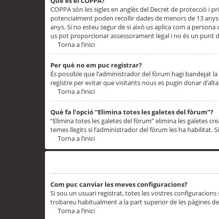
Què és el COPPA?
COPPA són les sigles en anglès del Decret de protecció i priv
potencialment poden recollir dades de menors de 13 anys qu
anys. Si no esteu segur de si això us aplica com a persona
us pot proporcionar assessorament legal i no és un punt de
Torna a l’inici
Per què no em puc registrar?
És possible que l’administrador del fòrum hagi bandejat la 
registre per evitar que visitants nous es pugin donar d’al
Torna a l’inici
Què fa l’opció “Elimina totes les galetes del fòrum”?
“Elimina totes les galetes del fòrum” elimina les galetes
temes llegits si l’administrador del fòrum les ha habilitat. 
Torna a l’inici
Preferències i configuracions de l’usuari
Com puc canviar les meves configuracions?
Si sou un usuari registrat, totes les vostres configuracions
trobareu habitualment a la part superior de les pàgines de
Torna a l’inici