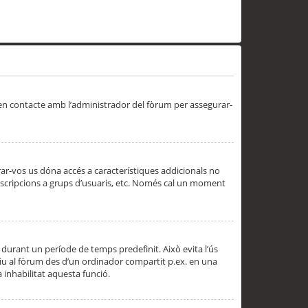
 en contacte amb l’administrador del fòrum per assegurar-
trar-vos us dóna accés a característiques addicionals no
subscripcions a grups d’usuaris, etc. Només cal un moment
 durant un període de temps predefinit. Això evita l’ús
cediu al fòrum des d’un ordinador compartit p.ex. en una
a inhabilitat aquesta funció.