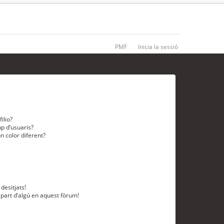
PMF
Inicia la sessió
ilio?
p d’usuaris?
n color diferent?
desitjats!
 part d’algú en aquest fòrum!