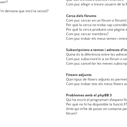
uari?
Com puc afegir o treure usuaris de la l
e’m demana que iniciï la sessió?
Cerca dels fòrums
Com puc cercar en un fòrum o fòrums
Per què la cerca no troba cap coincidè
Per què la cerca produeix una pàgina e
Com puc cercar membres?
Com puc trobar els meus temes i entr
Subscripcions a temes i adreces d’in
Quina és la diferència entre les adreces
Com puc subscriure’m a un fòrum o u
Com puc cancel·lar les meves subscrip
Fitxers adjunts
Quin tipus de fitxers adjunts es perm
Com puc trobar tots els meus fitxers a
Problemes amb el phpBB 3
Qui ha escrit el programari d’aquest f
Per què no hi ha disponible la funció X?
Amb qui m’he de posar en contacte per
fòrum?