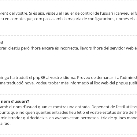
nt del vostre. Si és així, visiteu el Tauler de control de l’usuari i canvieu el
ueu en compte que, com passa amb la majoria de configuracions, només els usu
t!
orari d’estiu però l’hora encara és incorrecta, llavors l’hora del servidor web é
 ningú ha traduït el phpBB al vostre idioma. Proveu de demanar-li a l’administ
na traducció nova. Podeu trobar més informació al lloc web del phpBB (utilitze
 nom d’usuari?
mb el nom d’usuari quan es mostra una entrada. Depenent de l’estil utilitza
 punts que indiquen quantes entrades heu fet o el vostre estatus dintre de
dministrador qui decideix si els avatars estan permesos i tria de quines maner
a raó.