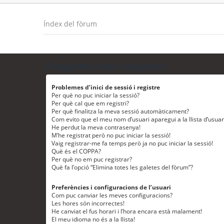
Índex del fòrum
Preguntes més freqüents
Problemes d’inici de sessió i registre
Per què no puc iniciar la sessió?
Per què cal que em registri?
Per què finalitza la meva sessió automàticament?
Com evito que el meu nom d’usuari aparegui a la llista d’usua
He perdut la meva contrasenya!
M’he registrat però no puc iniciar la sessió!
Vaig registrar-me fa temps però ja no puc iniciar la sessió!
Què és el COPPA?
Per què no em puc registrar?
Què fa l’opció “Elimina totes les galetes del fòrum”?
Preferències i configuracions de l’usuari
Com puc canviar les meves configuracions?
Les hores són incorrectes!
He canviat el fus horari i l’hora encara està malament!
El meu idioma no és a la llista!