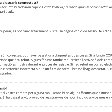
ta d’usuaris connectats?
el fòrum”, hi trobareu l’opció
Oculta la meva presència quan estic connectat
. A
ari ocult.
erar, es pot canviar fàcilment. Visiteu la pàgina d’inici de sessió i feu clic 
 són correctes, pot haver passat una d’aquestes dues coses. Si la funció CO
ccions que heu rebut. Alguns fòrums també requereixen l’activació dels compt
ormació es mostra durant el procés de registre. Si heu rebut un correu electr
 electrònica incorrecta o que un filtre de correu brossa l’hagi descartat. Si
strador.
ssió!
at el vostre compte per alguna raó. També hi ha alguns fòrums que eliminen 
. Si ha passat això, proveu de registrar-vos de nou i involucrar-vos més en l