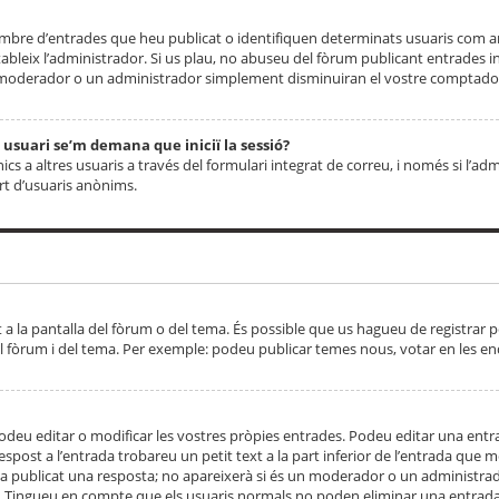
 nombre d’entrades que heu publicat o identifiquen determinats usuaris com
tableix l’administrador. Si us plau, no abuseu del fòrum publicant entrades 
moderador o un administrador simplement disminuiran el vostre comptador
n usuari se’m demana que iniciï la sessió?
s a altres usuaris a través del formulari integrat de correu, i només si l’adm
art d’usuaris anònims.
t a la pantalla del fòrum o del tema. És possible que us hagueu de registrar p
el fòrum i del tema. Per exemple: podeu publicar temes nous, votar en les en
eu editar o modificar les vostres pròpies entrades. Podeu editar una entra
respost a l’entrada trobareu un petit text a la part inferior de l’entrada que
 ha publicat una resposta; no apareixerà si és un moderador o un administrador
. Tingueu en compte que els usuaris normals no poden eliminar una entrada s