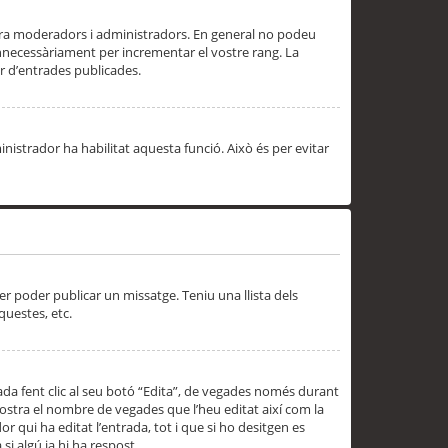
 ara moderadors i administradors. En general no podeu
innecessàriament per incrementar el vostre rang. La
 d’entrades publicades.
inistrador ha habilitat aquesta funció. Això és per evitar
er poder publicar un missatge. Teniu una llista dels
questes, etc.
da fent clic al seu botó “Edita”, de vegades només durant
 mostra el nombre de vegades que l’heu editat així com la
 qui ha editat l’entrada, tot i que si ho desitgen es
i algú ja hi ha respost.