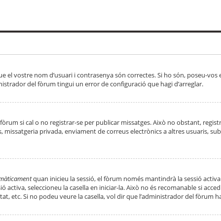
ue el vostre nom d’usuari i contrasenya són correctes. Si ho són, poseu-vos
strador del fòrum tingui un error de configuració que hagi d’arreglar.
 fòrum si cal o no registrar-se per publicar missatges. Això no obstant, regis
rs, missatgeria privada, enviament de correus electrònics a altres usuaris, 
tomàticament
quan inicieu la sessió, el fòrum només mantindrà la sessió activa
essió activa, seleccioneu la casella en iniciar-la. Això no és recomanable si ac
tat, etc. Si no podeu veure la casella, vol dir que l’administrador del fòrum h