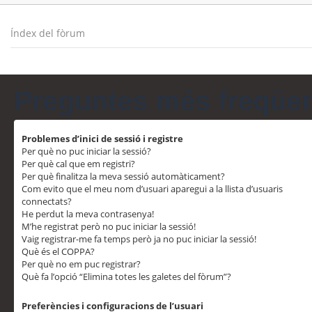
Índex del fòrum
Preguntes més freqüe
Problemes d’inici de sessió i registre
Per què no puc iniciar la sessió?
Per què cal que em registri?
Per què finalitza la meva sessió automàticament?
Com evito que el meu nom d’usuari aparegui a la llista d’usuaris
connectats?
He perdut la meva contrasenya!
M’he registrat però no puc iniciar la sessió!
Vaig registrar-me fa temps però ja no puc iniciar la sessió!
Què és el COPPA?
Per què no em puc registrar?
Què fa l’opció “Elimina totes les galetes del fòrum”?
Preferències i configuracions de l’usuari