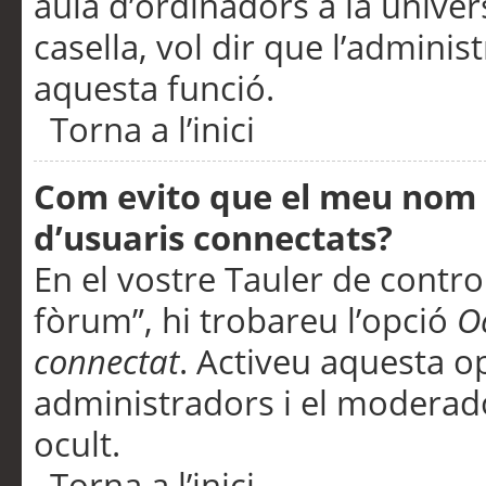
aula d’ordinadors a la univers
casella, vol dir que l’adminis
aquesta funció.
Torna a l’inici
Com evito que el meu nom d’
d’usuaris connectats?
En el vostre Tauler de control
fòrum”, hi trobareu l’opció
O
connectat
. Activeu aquesta o
administradors i el moderad
ocult.
Torna a l’inici