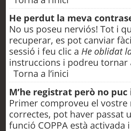
He perdut la meva contras
No us poseu nerviós! Tot i q
recuperar, es pot canviar fàci
sessió i feu clic a
He oblidat 
instruccions i podreu tornar a
Torna a l’inici
M’he registrat però no puc i
Primer comproveu el vostre n
correctes, pot haver passat u
funció COPPA està activada 