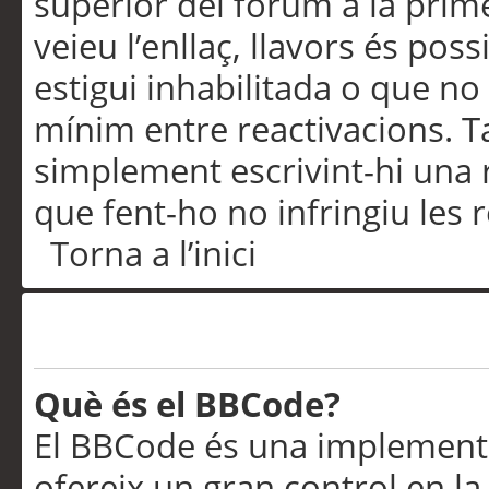
superior del fòrum a la prime
veieu l’enllaç, llavors és pos
estigui inhabilitada o que no
mínim entre reactivacions. T
simplement escrivint-hi una 
que fent-ho no infringiu les 
Torna a l’inici
Formatació i tipus de te
Què és el BBCode?
El BBCode és una implementa
ofereix un gran control en l