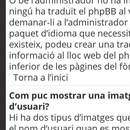
O bé l’administrador no ha in
ningú ha traduït el phpBB al
demanar-li a l’administrador d
paquet d’idioma que necessit
existeix, podeu crear una t
informació al lloc web del php
inferior de les pàgines del f
Torna a l’inici
Com puc mostrar una imat
d’usuari?
Hi ha dos tipus d’imatges q
el nom d’usuari quan es mos