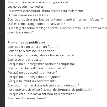
Com puc canviar les meves configuracions?
Les hores són incorrectes!
He canviat el fus horari i l’hora encara està malament!
El meu idioma no és a la llista!
Com puc mostrar una imatge juntament amb el meu nom d’usuari?
Què és el meu rang i com puc canviar-lo?
Quan faig clic sobre l’enllaç de correu electrònic d’un usuari se’m dem
que iniciï la sessió?
Problemes de publicació
Com publico un tema en un fòrum?
Com edito o elimino una entrada?
Com afegeixo una signatura a la meva entrada?
Com creo una enquesta?
Per què no puc afegir més opcions a l’enquesta?
Com puc editar o eliminar una enquesta?
Per què no puc accedir a un fòrum?
Per què no puc afegir fitxers adjunts?
Per què he rebut un advertiment?
Com puc informar d’una entrada a un moderador?
Per a què serveix el botó “Desa” del formulari de publicació?
Per què cal que la meva entrada sigui aprovada?
Com reactivo el meu tema?