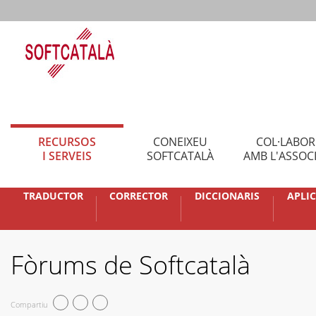
RECURSOS
CONEIXEU
COL·LABO
I SERVEIS
SOFTCATALÀ
AMB L'ASSOC
TRADUCTOR
CORRECTOR
DICCIONARIS
APLI
Fòrums de Softcatalà
Compartiu