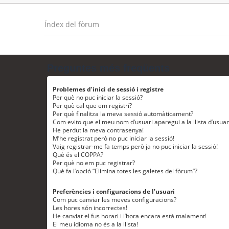
Índex del fòrum
Preguntes més freqüents
Problemes d’inici de sessió i registre
Per què no puc iniciar la sessió?
Per què cal que em registri?
Per què finalitza la meva sessió automàticament?
Com evito que el meu nom d’usuari aparegui a la llista d’usua
He perdut la meva contrasenya!
M’he registrat però no puc iniciar la sessió!
Vaig registrar-me fa temps però ja no puc iniciar la sessió!
Què és el COPPA?
Per què no em puc registrar?
Què fa l’opció “Elimina totes les galetes del fòrum”?
Preferències i configuracions de l’usuari
Com puc canviar les meves configuracions?
Les hores són incorrectes!
He canviat el fus horari i l’hora encara està malament!
El meu idioma no és a la llista!