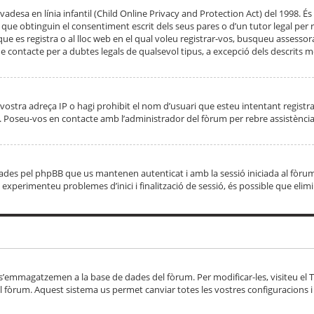
adesa en línia infantil (Child Online Privacy and Protection Act) del 1998. És 
e obtinguin el consentiment escrit dels seus pares o d’un tutor legal per r
 que es registra o al lloc web en el qual voleu registrar-vos, busqueu asse
 contacte per a dubtes legals de qualsevol tipus, a excepció dels descrits mé
vostra adreça IP o hagi prohibit el nom d’usuari que esteu intentant registra
ta. Poseu-vos en contacte amb l’administrador del fòrum per rebre assistència
 creades pel phpBB que us mantenen autenticat i amb la sessió iniciada al fò
Si experimenteu problemes d’inici i finalització de sessió, és possible que elim
 s’emmagatzemen a la base de dades del fòrum. Per modificar-les, visiteu el Ta
l fòrum. Aquest sistema us permet canviar totes les vostres configuracions i