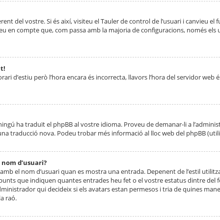
nt del vostre. Si és així, visiteu el Tauler de control de l’usuari i canvieu el
ueu en compte que, com passa amb la majoria de configuracions, només els usu
t!
orari d’estiu però l’hora encara és incorrecta, llavors l’hora del servidor web é
 ningú ha traduït el phpBB al vostre idioma. Proveu de demanar-li a l’administ
na traducció nova. Podeu trobar més informació al lloc web del phpBB (utilitze
 nom d’usuari?
mb el nom d’usuari quan es mostra una entrada. Depenent de l’estil utilitza
 punts que indiquen quantes entrades heu fet o el vostre estatus dintre de
dministrador qui decideix si els avatars estan permesos i tria de quines maner
a raó.