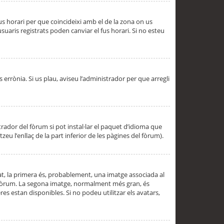
 fus horari per que coincideixi amb el de la zona on us
aris registrats poden canviar el fus horari. Si no esteu
s errònia. Si us plau, aviseu l’administrador per que arregli
rador del fòrum si pot instal·lar el paquet d’idioma que
u l’enllaç de la part inferior de les pàgines del fòrum).
t, la primera és, probablement, una imatge associada al
l fòrum. La segona imatge, normalment més gran, és
es estan disponibles. Si no podeu utilitzar els avatars,