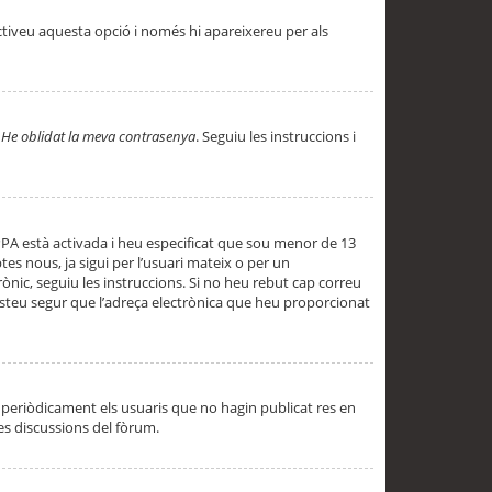
ctiveu aquesta opció i només hi apareixereu per als
a
He oblidat la meva contrasenya
. Seguiu les instruccions i
PPA està activada i heu especificat que sou menor de 13
es nous, ja sigui per l’usuari mateix o per un
ònic, seguiu les instruccions. Si no heu rebut cap correu
 esteu segur que l’adreça electrònica que heu proporcionat
periòdicament els usuaris que no hagin publicat res en
es discussions del fòrum.