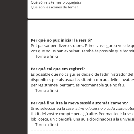
Què són els temes bloquejats?
Què són les icones de tema?
Problemes d’inici de sessió i registre
Per què no puc iniciar la sessió?
Pot passar per diverses raons. Primer, assegureu-vos de q
vos que no us han expulsat. També és possible que l’admini
Torna a l’inici
Per què cal que em registri?
És possible que no calgui, és decisió de l’administrador del
disponibles per als usuaris visitants com ara definir avata
per registrar-se, per tant, és recomanable que ho feu.
Torna a l’inici
Per què finalitza la meva sessió automàticament?
Si no seleccioneu la casella
Inicia la sessió a cada visita au
il·lícit del vostre compte per algú altre. Per mantenir la s
biblioteca, un cibercafè, una aula d’ordinadors a la universi
Torna a l’inici