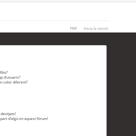
PMF
Inicia la sessió
ilio?
p d’usuaris?
n color diferent?
desitjats!
 part d’algú en aquest fòrum!