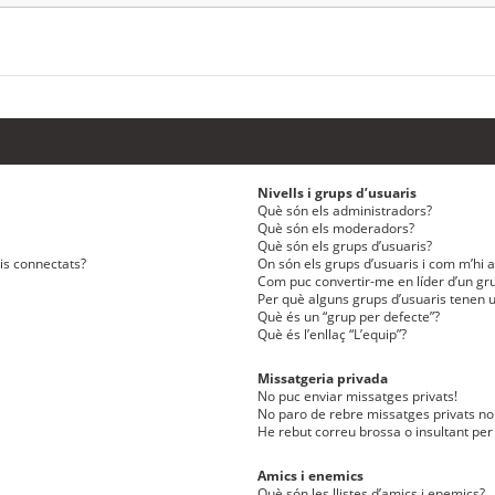
Nivells i grups d’usuaris
Què són els administradors?
Què són els moderadors?
Què són els grups d’usuaris?
ris connectats?
On són els grups d’usuaris i com m’hi af
Com puc convertir-me en líder d’un gru
Per què alguns grups d’usuaris tenen u
Què és un “grup per defecte”?
Què és l’enllaç “L’equip”?
Missatgeria privada
No puc enviar missatges privats!
No paro de rebre missatges privats no 
He rebut correu brossa o insultant per
Amics i enemics
Què són les llistes d’amics i enemics?