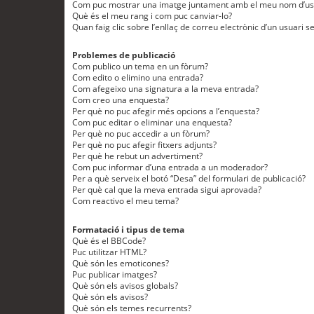
Com puc mostrar una imatge juntament amb el meu nom d’us
Què és el meu rang i com puc canviar-lo?
Quan faig clic sobre l’enllaç de correu electrònic d’un usuari s
Problemes de publicació
Com publico un tema en un fòrum?
Com edito o elimino una entrada?
Com afegeixo una signatura a la meva entrada?
Com creo una enquesta?
Per què no puc afegir més opcions a l’enquesta?
Com puc editar o eliminar una enquesta?
Per què no puc accedir a un fòrum?
Per què no puc afegir fitxers adjunts?
Per què he rebut un advertiment?
Com puc informar d’una entrada a un moderador?
Per a què serveix el botó “Desa” del formulari de publicació?
Per què cal que la meva entrada sigui aprovada?
Com reactivo el meu tema?
Formatació i tipus de tema
Què és el BBCode?
Puc utilitzar HTML?
Què són les emoticones?
Puc publicar imatges?
Què són els avisos globals?
Què són els avisos?
Què són els temes recurrents?