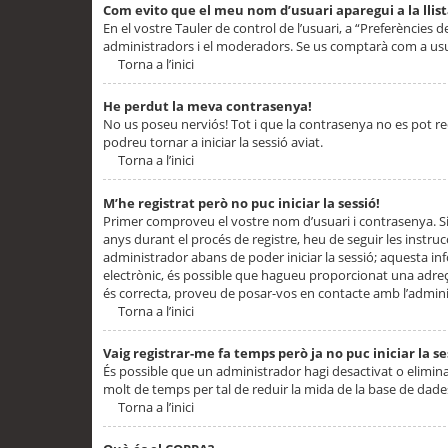
Com evito que el meu nom d’usuari aparegui a la llis
En el vostre Tauler de control de l’usuari, a “Preferències d
administradors i el moderadors. Se us comptarà com a usu
Torna a l’inici
He perdut la meva contrasenya!
No us poseu nerviós! Tot i que la contrasenya no es pot recup
podreu tornar a iniciar la sessió aviat.
Torna a l’inici
M’he registrat però no puc iniciar la sessió!
Primer comproveu el vostre nom d’usuari i contrasenya. Si
anys durant el procés de registre, heu de seguir les instru
administrador abans de poder iniciar la sessió; aquesta inf
electrònic, és possible que hagueu proporcionat una adreça
és correcta, proveu de posar-vos en contacte amb l’admini
Torna a l’inici
Vaig registrar-me fa temps però ja no puc iniciar la se
És possible que un administrador hagi desactivat o elimin
molt de temps per tal de reduir la mida de la base de dades
Torna a l’inici