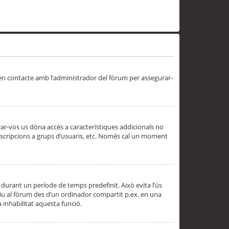
 en contacte amb l’administrador del fòrum per assegurar-
trar-vos us dóna accés a característiques addicionals no
subscripcions a grups d’usuaris, etc. Només cal un moment
 durant un període de temps predefinit. Això evita l’ús
cediu al fòrum des d’un ordinador compartit p.ex. en una
a inhabilitat aquesta funció.