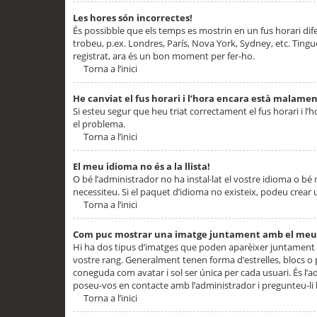
Les hores són incorrectes!
És possibble que els temps es mostrin en un fus horari difere
trobeu, p.ex. Londres, París, Nova York, Sydney, etc. Ting
registrat, ara és un bon moment per fer-ho.
Torna a l’inici
He canviat el fus horari i l’hora encara està malamen
Si esteu segur que heu triat correctament el fus horari i l’h
el problema.
Torna a l’inici
El meu idioma no és a la llista!
O bé l’administrador no ha instal·lat el vostre idioma o bé
necessiteu. Si el paquet d’idioma no existeix, podeu crear u
Torna a l’inici
Com puc mostrar una imatge juntament amb el meu
Hi ha dos tipus d’imatges que poden aparèixer juntament a
vostre rang. Generalment tenen forma d’estrelles, blocs o
coneguda com avatar i sol ser única per cada usuari. És l’a
poseu-vos en contacte amb l’administrador i pregunteu-li l
Torna a l’inici