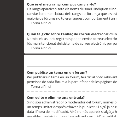
Què és el meu rang i com puc canviar-lo?
Els rangs apareixen sota els noms d’usuari i indiquen el
canviar la nomenclatura dels rangs del fòrum ja que els es
majoría de fòrums no toleren aquest comportament i un 
Torna a l’inici
Quan faig clic sobre l’enllaç de correu electrònic d’u
Només els usuaris registrats poden enviar correus electrònic
l’ús malintencionat del sistema de correu electrònic per p
Torna a l’inici
Problemes de publicació
Com publico un tema en un fòrum?
Per publicar un tema en un fòrum, feu clic al botó rellevan
permisos de cada fòrum a la part inferior de les pàgines d
Torna a l’inici
Com edito o elimino una entrada?
Si no sou administrador o moderador del fòrum, només pod
un temps limitat després d’haver-la publicat. Si algú ja ha 
data i l’hora de modificació. Això només apareix si algú ja
possible que deixin una nota explicant perquè l’han editat