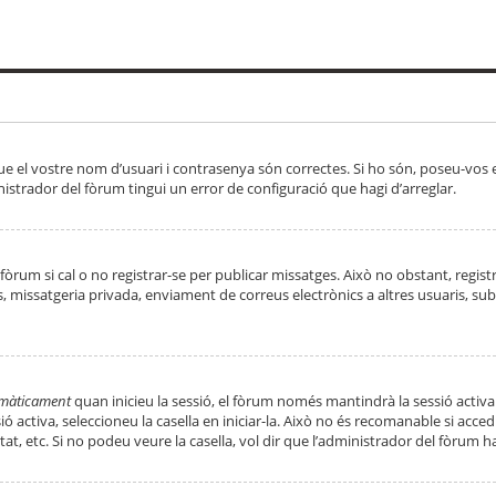
ue el vostre nom d’usuari i contrasenya són correctes. Si ho són, poseu-vos
strador del fòrum tingui un error de configuració que hagi d’arreglar.
 fòrum si cal o no registrar-se per publicar missatges. Això no obstant, regis
rs, missatgeria privada, enviament de correus electrònics a altres usuaris, 
tomàticament
quan inicieu la sessió, el fòrum només mantindrà la sessió activa
essió activa, seleccioneu la casella en iniciar-la. Això no és recomanable si ac
tat, etc. Si no podeu veure la casella, vol dir que l’administrador del fòrum h