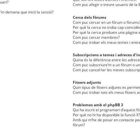
uari?
Com puc afegir o treure usuaris de la l
e’m demana que iniciï la sessió?
Cerca dels fòrums
Com puc cercar en un fòrum o fòrums
Per què la cerca no troba cap coincidè
Per què la cerca produeix una pàgina e
Com puc cercar membres?
Com puc trobar els meus temes i entr
Subscripcions a temes i adreces d’in
Quina és la diferència entre les adreces
Com puc subscriure’m a un fòrum o u
Com puc cancel·lar les meves subscrip
Fitxers adjunts
Quin tipus de fitxers adjunts es perm
Com puc trobar tots els meus fitxers a
Problemes amb el phpBB 3
Qui ha escrit el programari d’aquest f
Per què no hi ha disponible la funció X?
Amb qui m’he de posar en contacte per
fòrum?