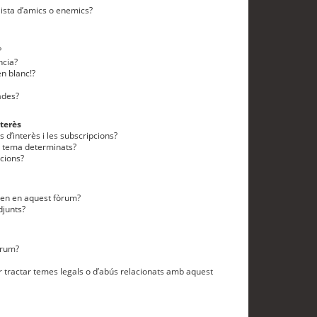
lista d’amics o enemics?
?
ncia?
n blanc!?
ades?
terès
 d’interès i les subscripcions?
n tema determinats?
cions?
eten en aquest fòrum?
djunts?
òrum?
 tractar temes legals o d’abús relacionats amb aquest