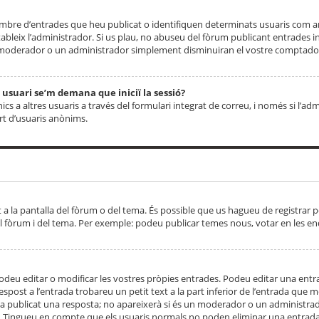
 nombre d’entrades que heu publicat o identifiquen determinats usuaris com
tableix l’administrador. Si us plau, no abuseu del fòrum publicant entrades 
moderador o un administrador simplement disminuiran el vostre comptador
n usuari se’m demana que iniciï la sessió?
s a altres usuaris a través del formulari integrat de correu, i només si l’adm
art d’usuaris anònims.
t a la pantalla del fòrum o del tema. És possible que us hagueu de registrar p
el fòrum i del tema. Per exemple: podeu publicar temes nous, votar en les en
eu editar o modificar les vostres pròpies entrades. Podeu editar una entra
respost a l’entrada trobareu un petit text a la part inferior de l’entrada que
 ha publicat una resposta; no apareixerà si és un moderador o un administrador
. Tingueu en compte que els usuaris normals no poden eliminar una entrada s