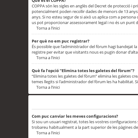
Què és el COPPA?
COPPA són les sigles en anglès del Decret de protecció i priv
potencialment poden recollir dades de menors de 13 anys qu
anys. Si no esteu segur de si això us aplica com a persona
us pot proporcionar assessorament legal i no és un punt de
Torna a l’inici
Per què no em puc registrar?
És possible que l’administrador del fòrum hagi bandejat la 
registre per evitar que visitants nous es pugin donar d’al
Torna a l’inici
Què fa l’opció “Elimina totes les galetes del fòrum”?
“Elimina totes les galetes del fòrum” elimina les galetes
temes llegits si l’administrador del fòrum les ha habilitat. 
Torna a l’inici
Preferències i configuracions de l’usuari
Com puc canviar les meves configuracions?
Si sou un usuari registrat, totes les vostres configuracions
trobareu habitualment a la part superior de les pàgines de
Torna a l’inici