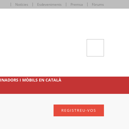
Notícies
Esdeveniments
Premsa
Fòrums
INADORS I MÒBILS EN CATALÀ
REGISTREU-VOS