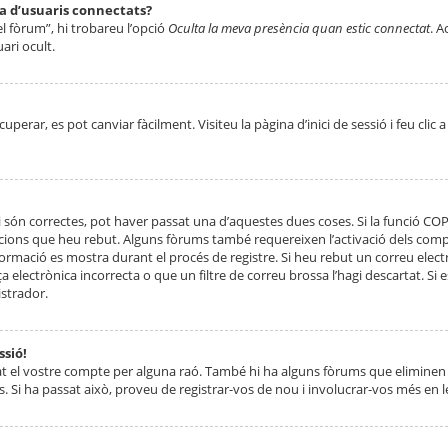
ta d’usuaris connectats?
el fòrum”, hi trobareu l’opció
Oculta la meva presència quan estic connectat
. A
ari ocult.
erar, es pot canviar fàcilment. Visiteu la pàgina d’inici de sessió i feu clic 
 són correctes, pot haver passat una d’aquestes dues coses. Si la funció CO
ccions que heu rebut. Alguns fòrums també requereixen l’activació dels compt
ormació es mostra durant el procés de registre. Si heu rebut un correu electr
 electrònica incorrecta o que un filtre de correu brossa l’hagi descartat. Si
strador.
ssió!
at el vostre compte per alguna raó. També hi ha alguns fòrums que eliminen 
. Si ha passat això, proveu de registrar-vos de nou i involucrar-vos més en l