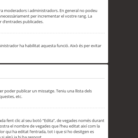
 ara moderadors i administradors. En general no podeu
innecessàriament per incrementar el vostre rang. La
 d’entrades publicades.
inistrador ha habilitat aquesta funció. Això és per evitar
er poder publicar un missatge. Teniu una llista dels
questes, etc.
da fent clic al seu botó “Edita”, de vegades només durant
 mostra el nombre de vegades que l’heu editat així com la
 qui ha editat l’entrada, tot i que si ho desitgen es
i algú ja hi ha respost.