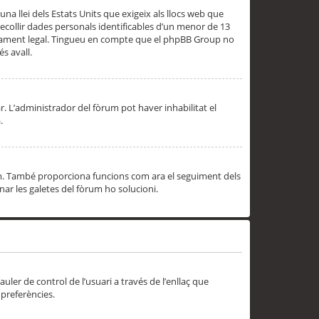
una llei dels Estats Units que exigeix als llocs web que
ecollir dades personals identificables d’un menor de 13
ssorament legal. Tingueu en compte que el phpBB Group no
s avall.
r. L’administrador del fòrum pot haver inhabilitat el
.
rum. També proporciona funcions com ara el seguiment dels
inar les galetes del fòrum ho solucioni.
uler de control de l’usuari a través de l’enllaç que
 preferències.