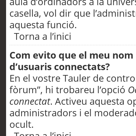
aula d’ordinadors a la univers
casella, vol dir que l’adminis
aquesta funció.
Torna a l’inici
Com evito que el meu nom d’
d’usuaris connectats?
En el vostre Tauler de control
fòrum”, hi trobareu l’opció
O
connectat
. Activeu aquesta o
administradors i el moderad
ocult.
Torna a l’inici