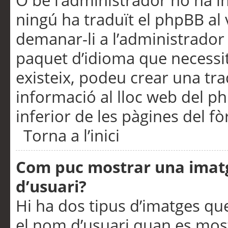
O bé l’administrador no ha in
ningú ha traduït el phpBB al
demanar-li a l’administrador d
paquet d’idioma que necessit
existeix, podeu crear una t
informació al lloc web del php
inferior de les pàgines del f
Torna a l’inici
Com puc mostrar una imat
d’usuari?
Hi ha dos tipus d’imatges q
el nom d’usuari quan es mos