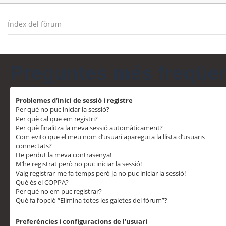
Índex del fòrum
Preguntes més freqüe
Problemes d’inici de sessió i registre
Per què no puc iniciar la sessió?
Per què cal que em registri?
Per què finalitza la meva sessió automàticament?
Com evito que el meu nom d’usuari aparegui a la llista d’usuaris
connectats?
He perdut la meva contrasenya!
M’he registrat però no puc iniciar la sessió!
Vaig registrar-me fa temps però ja no puc iniciar la sessió!
Què és el COPPA?
Per què no em puc registrar?
Què fa l’opció “Elimina totes les galetes del fòrum”?
Preferències i configuracions de l’usuari