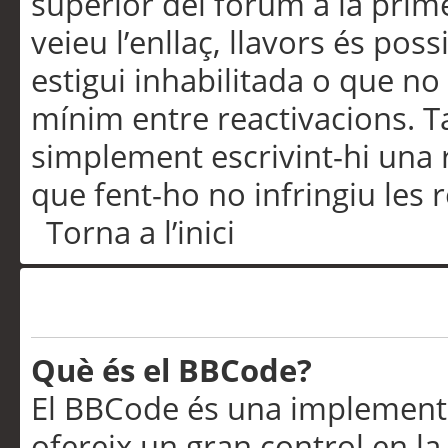
superior del fòrum a la prime
veieu l’enllaç, llavors és pos
estigui inhabilitada o que no
mínim entre reactivacions. T
simplement escrivint-hi una 
que fent-ho no infringiu les 
Torna a l’inici
Formatació i tipus de te
Què és el BBCode?
El BBCode és una implementa
ofereix un gran control en l