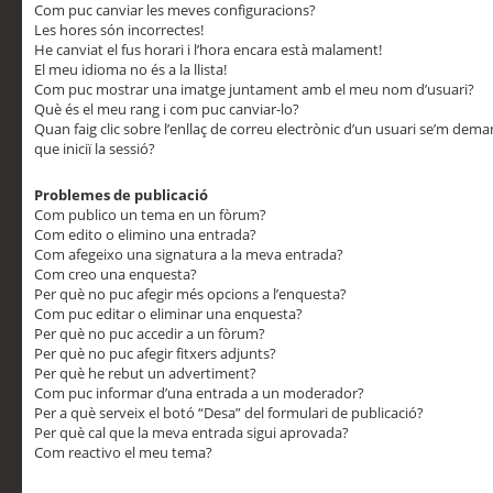
Com puc canviar les meves configuracions?
Les hores són incorrectes!
He canviat el fus horari i l’hora encara està malament!
El meu idioma no és a la llista!
Com puc mostrar una imatge juntament amb el meu nom d’usuari?
Què és el meu rang i com puc canviar-lo?
Quan faig clic sobre l’enllaç de correu electrònic d’un usuari se’m dem
que iniciï la sessió?
Problemes de publicació
Com publico un tema en un fòrum?
Com edito o elimino una entrada?
Com afegeixo una signatura a la meva entrada?
Com creo una enquesta?
Per què no puc afegir més opcions a l’enquesta?
Com puc editar o eliminar una enquesta?
Per què no puc accedir a un fòrum?
Per què no puc afegir fitxers adjunts?
Per què he rebut un advertiment?
Com puc informar d’una entrada a un moderador?
Per a què serveix el botó “Desa” del formulari de publicació?
Per què cal que la meva entrada sigui aprovada?
Com reactivo el meu tema?