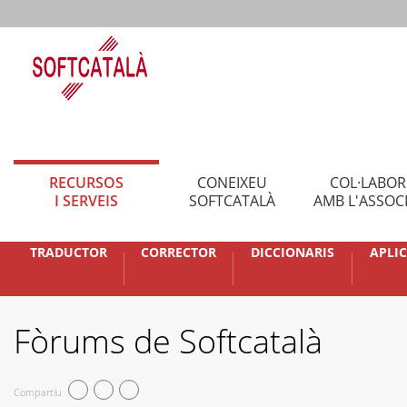
RECURSOS
CONEIXEU
COL·LABO
I SERVEIS
SOFTCATALÀ
AMB L'ASSOC
TRADUCTOR
CORRECTOR
DICCIONARIS
APLI
Fòrums de Softcatalà
Compartiu