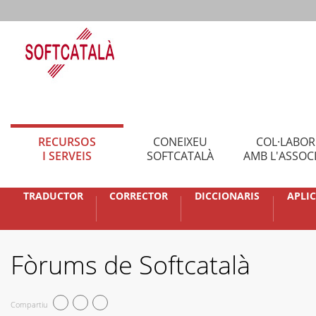
RECURSOS
CONEIXEU
COL·LABO
I SERVEIS
SOFTCATALÀ
AMB L'ASSOC
TRADUCTOR
CORRECTOR
DICCIONARIS
APLI
Fòrums de Softcatalà
Compartiu