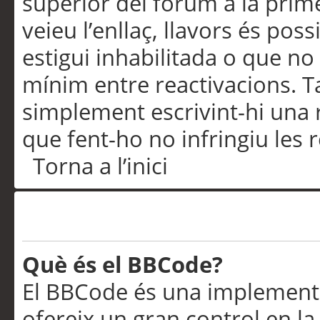
superior del fòrum a la prime
veieu l’enllaç, llavors és pos
estigui inhabilitada o que no
mínim entre reactivacions. T
simplement escrivint-hi una 
que fent-ho no infringiu les 
Torna a l’inici
Formatació i tipus de te
Què és el BBCode?
El BBCode és una implementa
ofereix un gran control en l