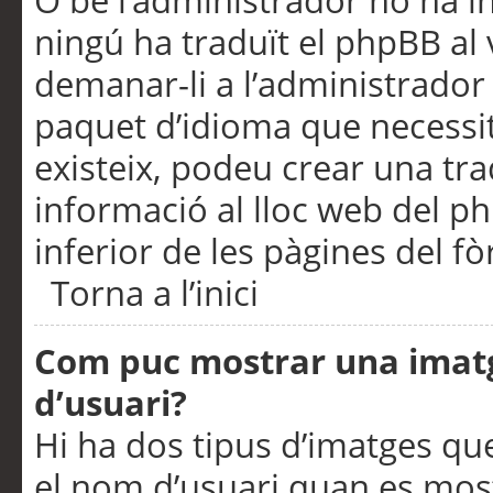
O bé l’administrador no ha in
ningú ha traduït el phpBB al
demanar-li a l’administrador d
paquet d’idioma que necessit
existeix, podeu crear una t
informació al lloc web del php
inferior de les pàgines del f
Torna a l’inici
Com puc mostrar una imat
d’usuari?
Hi ha dos tipus d’imatges q
el nom d’usuari quan es mos