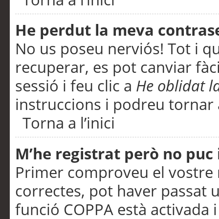
He perdut la meva contras
No us poseu nerviós! Tot i q
recuperar, es pot canviar fàci
sessió i feu clic a
He oblidat 
instruccions i podreu tornar a
Torna a l’inici
M’he registrat però no puc i
Primer comproveu el vostre n
correctes, pot haver passat u
funció COPPA està activada 