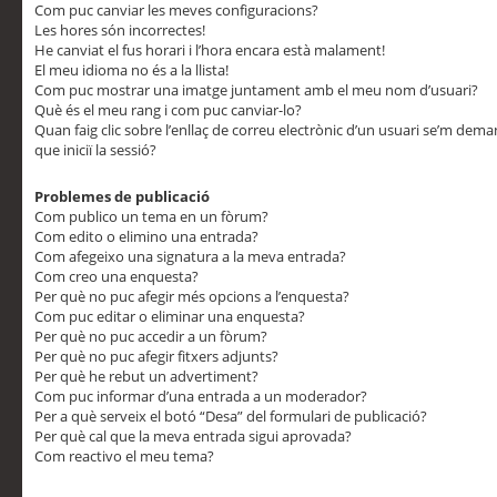
Com puc canviar les meves configuracions?
Les hores són incorrectes!
He canviat el fus horari i l’hora encara està malament!
El meu idioma no és a la llista!
Com puc mostrar una imatge juntament amb el meu nom d’usuari?
Què és el meu rang i com puc canviar-lo?
Quan faig clic sobre l’enllaç de correu electrònic d’un usuari se’m dem
que iniciï la sessió?
Problemes de publicació
Com publico un tema en un fòrum?
Com edito o elimino una entrada?
Com afegeixo una signatura a la meva entrada?
Com creo una enquesta?
Per què no puc afegir més opcions a l’enquesta?
Com puc editar o eliminar una enquesta?
Per què no puc accedir a un fòrum?
Per què no puc afegir fitxers adjunts?
Per què he rebut un advertiment?
Com puc informar d’una entrada a un moderador?
Per a què serveix el botó “Desa” del formulari de publicació?
Per què cal que la meva entrada sigui aprovada?
Com reactivo el meu tema?