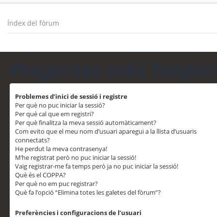
Índex del fòrum
Preguntes més freqüe
Problemes d’inici de sessió i registre
Per què no puc iniciar la sessió?
Per què cal que em registri?
Per què finalitza la meva sessió automàticament?
Com evito que el meu nom d’usuari aparegui a la llista d’usuaris
connectats?
He perdut la meva contrasenya!
M’he registrat però no puc iniciar la sessió!
Vaig registrar-me fa temps però ja no puc iniciar la sessió!
Què és el COPPA?
Per què no em puc registrar?
Què fa l’opció “Elimina totes les galetes del fòrum”?
Preferències i configuracions de l’usuari