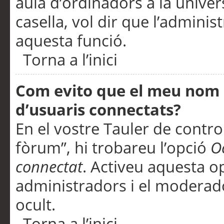
aula d’ordinadors a la univers
casella, vol dir que l’adminis
aquesta funció.
Torna a l’inici
Com evito que el meu nom d’
d’usuaris connectats?
En el vostre Tauler de control
fòrum”, hi trobareu l’opció
O
connectat
. Activeu aquesta o
administradors i el moderad
ocult.
Torna a l’inici