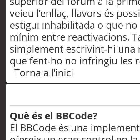
superior del fòrum a la prime
veieu l’enllaç, llavors és pos
estigui inhabilitada o que no
mínim entre reactivacions. T
simplement escrivint-hi una 
que fent-ho no infringiu les 
Torna a l’inici
Formatació i tipus de te
Què és el BBCode?
El BBCode és una implementa
ofereix un gran control en l