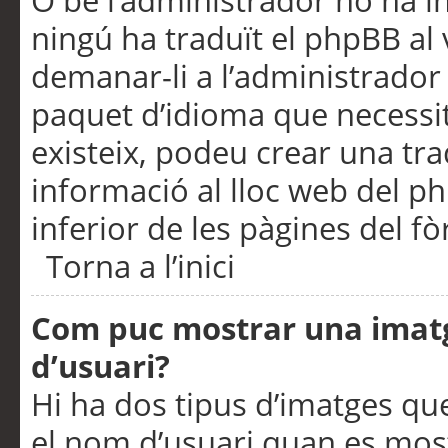
O bé l’administrador no ha in
ningú ha traduït el phpBB al
demanar-li a l’administrador d
paquet d’idioma que necessit
existeix, podeu crear una t
informació al lloc web del php
inferior de les pàgines del f
Torna a l’inici
Com puc mostrar una imat
d’usuari?
Hi ha dos tipus d’imatges q
el nom d’usuari quan es mos