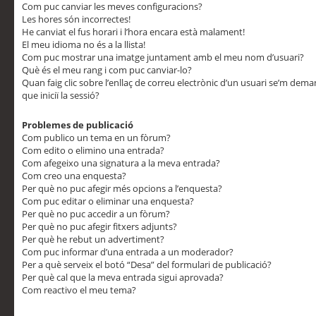
Com puc canviar les meves configuracions?
Les hores són incorrectes!
He canviat el fus horari i l’hora encara està malament!
El meu idioma no és a la llista!
Com puc mostrar una imatge juntament amb el meu nom d’usuari?
Què és el meu rang i com puc canviar-lo?
Quan faig clic sobre l’enllaç de correu electrònic d’un usuari se’m dem
que iniciï la sessió?
Problemes de publicació
Com publico un tema en un fòrum?
Com edito o elimino una entrada?
Com afegeixo una signatura a la meva entrada?
Com creo una enquesta?
Per què no puc afegir més opcions a l’enquesta?
Com puc editar o eliminar una enquesta?
Per què no puc accedir a un fòrum?
Per què no puc afegir fitxers adjunts?
Per què he rebut un advertiment?
Com puc informar d’una entrada a un moderador?
Per a què serveix el botó “Desa” del formulari de publicació?
Per què cal que la meva entrada sigui aprovada?
Com reactivo el meu tema?