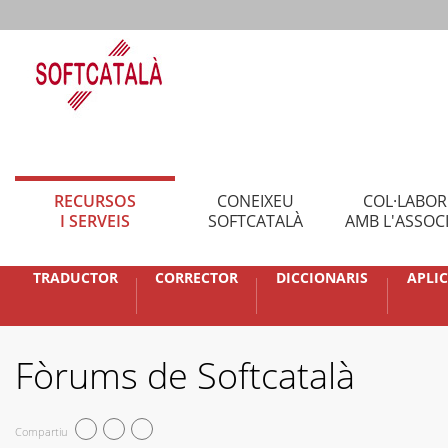
RECURSOS
CONEIXEU
COL·LABO
I SERVEIS
SOFTCATALÀ
AMB L'ASSOC
TRADUCTOR
CORRECTOR
DICCIONARIS
APLI
Fòrums de Softcatalà
Compartiu