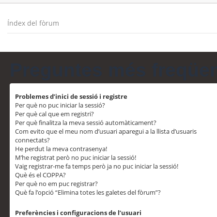
Índex del fòrum
Preguntes més freqüe
Problemes d’inici de sessió i registre
Per què no puc iniciar la sessió?
Per què cal que em registri?
Per què finalitza la meva sessió automàticament?
Com evito que el meu nom d’usuari aparegui a la llista d’usuaris
connectats?
He perdut la meva contrasenya!
M’he registrat però no puc iniciar la sessió!
Vaig registrar-me fa temps però ja no puc iniciar la sessió!
Què és el COPPA?
Per què no em puc registrar?
Què fa l’opció “Elimina totes les galetes del fòrum”?
Preferències i configuracions de l’usuari