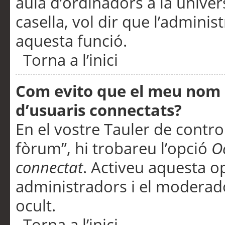
aula d’ordinadors a la univers
casella, vol dir que l’adminis
aquesta funció.
Torna a l’inici
Com evito que el meu nom d’
d’usuaris connectats?
En el vostre Tauler de control
fòrum”, hi trobareu l’opció
O
connectat
. Activeu aquesta o
administradors i el moderad
ocult.
Torna a l’inici