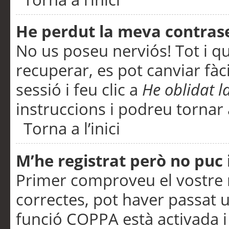
He perdut la meva contras
No us poseu nerviós! Tot i q
recuperar, es pot canviar fàci
sessió i feu clic a
He oblidat 
instruccions i podreu tornar a
Torna a l’inici
M’he registrat però no puc i
Primer comproveu el vostre n
correctes, pot haver passat u
funció COPPA està activada 