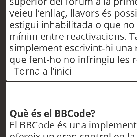
superior del fòrum a la prime
veieu l’enllaç, llavors és pos
estigui inhabilitada o que no
mínim entre reactivacions. T
simplement escrivint-hi una 
que fent-ho no infringiu les 
Torna a l’inici
Formatació i tipus de te
Què és el BBCode?
El BBCode és una implementa
ofereix un gran control en l