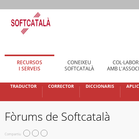
RECURSOS
CONEIXEU
COL·LABO
I SERVEIS
SOFTCATALÀ
AMB L'ASSOC
TRADUCTOR
CORRECTOR
DICCIONARIS
APLI
Fòrums de Softcatalà
Compartiu