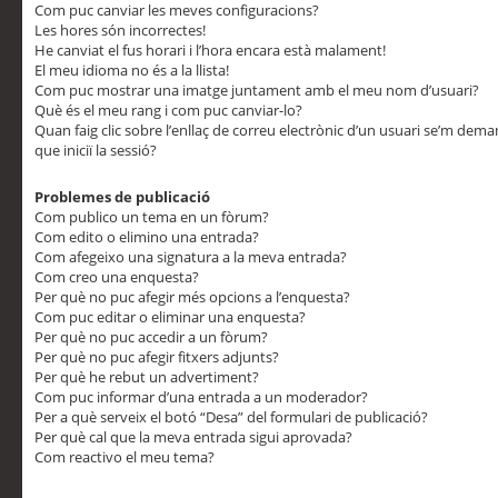
Com puc canviar les meves configuracions?
Les hores són incorrectes!
He canviat el fus horari i l’hora encara està malament!
El meu idioma no és a la llista!
Com puc mostrar una imatge juntament amb el meu nom d’usuari?
Què és el meu rang i com puc canviar-lo?
Quan faig clic sobre l’enllaç de correu electrònic d’un usuari se’m dem
que iniciï la sessió?
Problemes de publicació
Com publico un tema en un fòrum?
Com edito o elimino una entrada?
Com afegeixo una signatura a la meva entrada?
Com creo una enquesta?
Per què no puc afegir més opcions a l’enquesta?
Com puc editar o eliminar una enquesta?
Per què no puc accedir a un fòrum?
Per què no puc afegir fitxers adjunts?
Per què he rebut un advertiment?
Com puc informar d’una entrada a un moderador?
Per a què serveix el botó “Desa” del formulari de publicació?
Per què cal que la meva entrada sigui aprovada?
Com reactivo el meu tema?