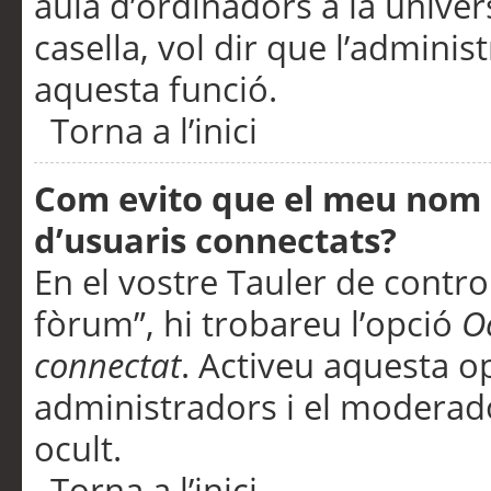
aula d’ordinadors a la univers
casella, vol dir que l’adminis
aquesta funció.
Torna a l’inici
Com evito que el meu nom d’
d’usuaris connectats?
En el vostre Tauler de control
fòrum”, hi trobareu l’opció
O
connectat
. Activeu aquesta o
administradors i el moderad
ocult.
Torna a l’inici