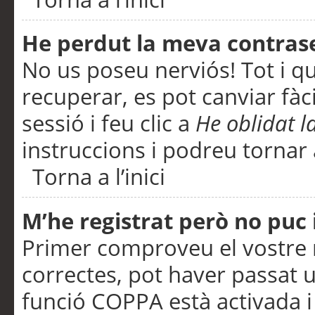
He perdut la meva contras
No us poseu nerviós! Tot i q
recuperar, es pot canviar fàci
sessió i feu clic a
He oblidat 
instruccions i podreu tornar a
Torna a l’inici
M’he registrat però no puc i
Primer comproveu el vostre n
correctes, pot haver passat u
funció COPPA està activada 