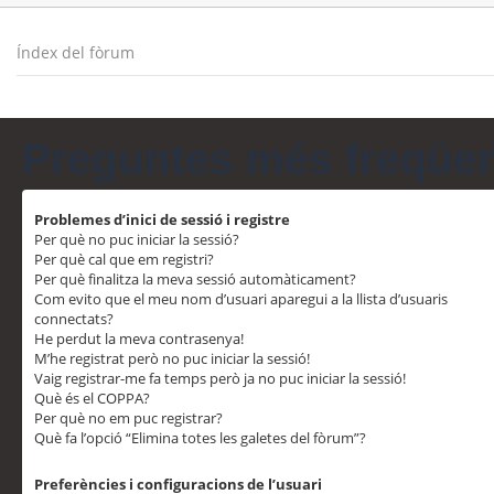
Índex del fòrum
Preguntes més freqüe
Problemes d’inici de sessió i registre
Per què no puc iniciar la sessió?
Per què cal que em registri?
Per què finalitza la meva sessió automàticament?
Com evito que el meu nom d’usuari aparegui a la llista d’usuaris
connectats?
He perdut la meva contrasenya!
M’he registrat però no puc iniciar la sessió!
Vaig registrar-me fa temps però ja no puc iniciar la sessió!
Què és el COPPA?
Per què no em puc registrar?
Què fa l’opció “Elimina totes les galetes del fòrum”?
Preferències i configuracions de l’usuari