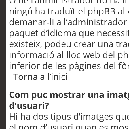
O bé l’administrador no ha in
ningú ha traduït el phpBB al
demanar-li a l’administrador d
paquet d’idioma que necessit
existeix, podeu crear una t
informació al lloc web del php
inferior de les pàgines del f
Torna a l’inici
Com puc mostrar una imat
d’usuari?
Hi ha dos tipus d’imatges q
el nom d’usuari quan es mos