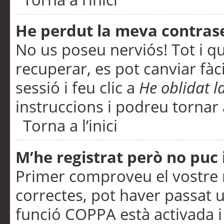
He perdut la meva contras
No us poseu nerviós! Tot i q
recuperar, es pot canviar fàci
sessió i feu clic a
He oblidat 
instruccions i podreu tornar a
Torna a l’inici
M’he registrat però no puc i
Primer comproveu el vostre n
correctes, pot haver passat u
funció COPPA està activada 