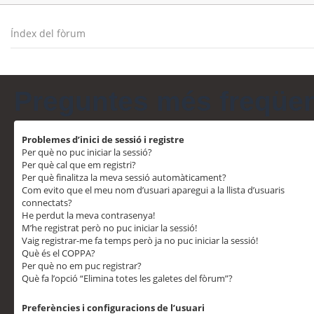
Índex del fòrum
Preguntes més freqüe
Problemes d’inici de sessió i registre
Per què no puc iniciar la sessió?
Per què cal que em registri?
Per què finalitza la meva sessió automàticament?
Com evito que el meu nom d’usuari aparegui a la llista d’usuaris
connectats?
He perdut la meva contrasenya!
M’he registrat però no puc iniciar la sessió!
Vaig registrar-me fa temps però ja no puc iniciar la sessió!
Què és el COPPA?
Per què no em puc registrar?
Què fa l’opció “Elimina totes les galetes del fòrum”?
Preferències i configuracions de l’usuari