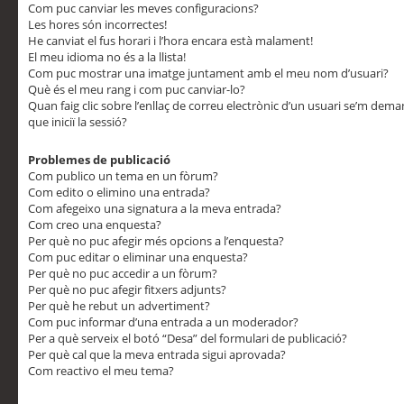
Com puc canviar les meves configuracions?
Les hores són incorrectes!
He canviat el fus horari i l’hora encara està malament!
El meu idioma no és a la llista!
Com puc mostrar una imatge juntament amb el meu nom d’usuari?
Què és el meu rang i com puc canviar-lo?
Quan faig clic sobre l’enllaç de correu electrònic d’un usuari se’m dem
que iniciï la sessió?
Problemes de publicació
Com publico un tema en un fòrum?
Com edito o elimino una entrada?
Com afegeixo una signatura a la meva entrada?
Com creo una enquesta?
Per què no puc afegir més opcions a l’enquesta?
Com puc editar o eliminar una enquesta?
Per què no puc accedir a un fòrum?
Per què no puc afegir fitxers adjunts?
Per què he rebut un advertiment?
Com puc informar d’una entrada a un moderador?
Per a què serveix el botó “Desa” del formulari de publicació?
Per què cal que la meva entrada sigui aprovada?
Com reactivo el meu tema?