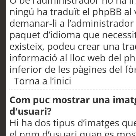
O bé l’administrador no ha in
ningú ha traduït el phpBB al
demanar-li a l’administrador d
paquet d’idioma que necessit
existeix, podeu crear una t
informació al lloc web del php
inferior de les pàgines del f
Torna a l’inici
Com puc mostrar una imat
d’usuari?
Hi ha dos tipus d’imatges q
el nom d’usuari quan es mos