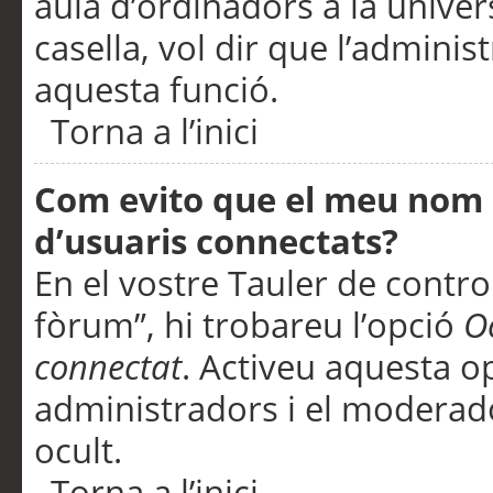
aula d’ordinadors a la univers
casella, vol dir que l’adminis
aquesta funció.
Torna a l’inici
Com evito que el meu nom d’
d’usuaris connectats?
En el vostre Tauler de control
fòrum”, hi trobareu l’opció
O
connectat
. Activeu aquesta o
administradors i el moderad
ocult.
Torna a l’inici