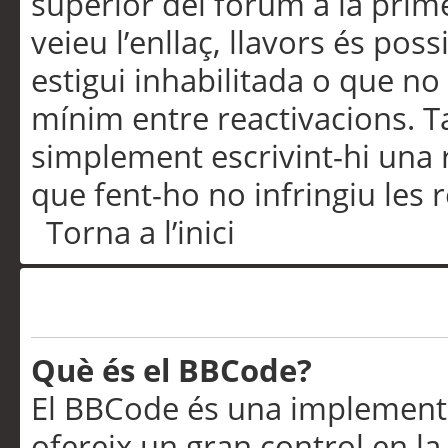
superior del fòrum a la prime
veieu l’enllaç, llavors és pos
estigui inhabilitada o que no
mínim entre reactivacions. T
simplement escrivint-hi una 
que fent-ho no infringiu les 
Torna a l’inici
Formatació i tipus de te
Què és el BBCode?
El BBCode és una implementa
ofereix un gran control en l