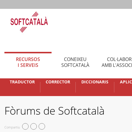
RECURSOS
CONEIXEU
COL·LABO
I SERVEIS
SOFTCATALÀ
AMB L'ASSOC
TRADUCTOR
CORRECTOR
DICCIONARIS
APLI
Fòrums de Softcatalà
Compartiu