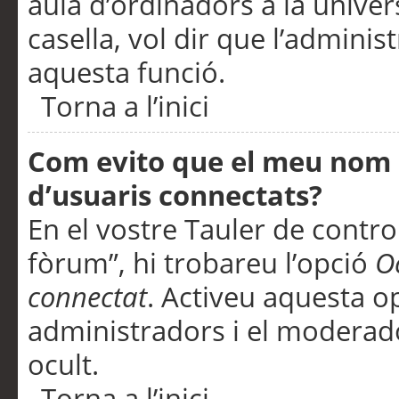
aula d’ordinadors a la univers
casella, vol dir que l’adminis
aquesta funció.
Torna a l’inici
Com evito que el meu nom d’
d’usuaris connectats?
En el vostre Tauler de control
fòrum”, hi trobareu l’opció
O
connectat
. Activeu aquesta o
administradors i el moderad
ocult.
Torna a l’inici