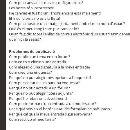
Com puc canviar les meves configuracions?
Les hores són incorrectes!
He canviat el fus horari i l’hora encara està malament!
El meu idioma no és a la llista!
Com puc mostrar una imatge juntament amb el meu nom d’usuari?
Què és el meu rang i com puc canviar-lo?
Quan faig clic sobre l’enllaç de correu electrònic d’un usuari se’m dem
que iniciï la sessió?
Problemes de publicació
Com publico un tema en un fòrum?
Com edito o elimino una entrada?
Com afegeixo una signatura a la meva entrada?
Com creo una enquesta?
Per què no puc afegir més opcions a l’enquesta?
Com puc editar o eliminar una enquesta?
Per què no puc accedir a un fòrum?
Per què no puc afegir fitxers adjunts?
Per què he rebut un advertiment?
Com puc informar d’una entrada a un moderador?
Per a què serveix el botó “Desa” del formulari de publicació?
Per què cal que la meva entrada sigui aprovada?
Com reactivo el meu tema?