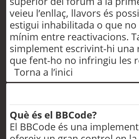
superior del fòrum a la prime
veieu l’enllaç, llavors és pos
estigui inhabilitada o que no
mínim entre reactivacions. T
simplement escrivint-hi una 
que fent-ho no infringiu les 
Torna a l’inici
Formatació i tipus de te
Què és el BBCode?
El BBCode és una implementa
ofereix un gran control en l