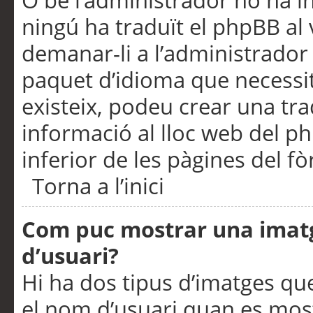
O bé l’administrador no ha in
ningú ha traduït el phpBB al
demanar-li a l’administrador d
paquet d’idioma que necessit
existeix, podeu crear una t
informació al lloc web del php
inferior de les pàgines del f
Torna a l’inici
Com puc mostrar una imat
d’usuari?
Hi ha dos tipus d’imatges q
el nom d’usuari quan es mos