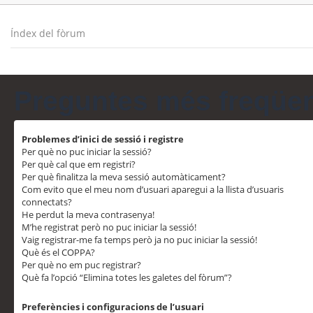
Índex del fòrum
Preguntes més freqüe
Problemes d’inici de sessió i registre
Per què no puc iniciar la sessió?
Per què cal que em registri?
Per què finalitza la meva sessió automàticament?
Com evito que el meu nom d’usuari aparegui a la llista d’usuaris
connectats?
He perdut la meva contrasenya!
M’he registrat però no puc iniciar la sessió!
Vaig registrar-me fa temps però ja no puc iniciar la sessió!
Què és el COPPA?
Per què no em puc registrar?
Què fa l’opció “Elimina totes les galetes del fòrum”?
Preferències i configuracions de l’usuari