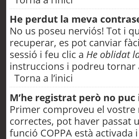
He perdut la meva contras
No us poseu nerviós! Tot i q
recuperar, es pot canviar fàci
sessió i feu clic a
He oblidat 
instruccions i podreu tornar a
Torna a l’inici
M’he registrat però no puc i
Primer comproveu el vostre n
correctes, pot haver passat u
funció COPPA està activada 