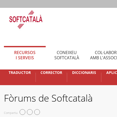
RECURSOS
CONEIXEU
COL·LABO
I SERVEIS
SOFTCATALÀ
AMB L'ASSOC
TRADUCTOR
CORRECTOR
DICCIONARIS
APLI
Fòrums de Softcatalà
Compartiu